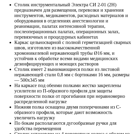
Столик инструментальный Электра СИ 2-01 (2Н)
предназначен для размещения, перевозки и хранения
инструментов, медикаментов, расходных материалов и
оборудования в отделениях анестезиологии и
реанимации, палатах интенсивной терапии,
послеоперационных палатах, операционных залах,
перевязочных и процедурных кабинетах
Каркас цельносварной с полной герметизацией сварных
швов, изготовлен из высококачественной
хромоникелевой нержавеющей трубы Ø16 мм, и
устойчив к обработке всеми видами медицинских
дезинфицирующих и моющих растворов
Столик имеет 2 вынимающиеся полки из листовой
нержавеющей стали 0,8 мм с бортиками 16 мм, размеры
— 500x345 мм
На каркасе под обеими полками жестко закреплены
усилители из П-образного профиля для защиты
поверхности полки от прогибания при неравномерно
распределенной нагрузке
Нижняя полка оснащена двумя поперечинами из С-
образного профиля, которые дают возможность
увеличить нагрузку
По бокам располагаются дугообразные ручки для
удобства перемещения
Столик установлен на 4 поворотных колеса с ободом из