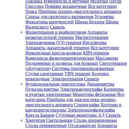
Павлика
Измерители и метчики
Молотки
Петли
Глиссона
Повязки косыночные
Все категории
Пояса
Приборы опорно-двигательного аппарата
Спицы для скелетного вытяжения
Угломеры
Фиксаторы конечностей
Шины Беллера
Шины
Виленского
Скрыть
Физиотерапия и реабилитация
Аппараты
низкочастотной терапии
Магнитотерапия
Ультразвуковая (УЗ) терапия
Ингаляторы
Аппараты дыхательной терапии
Все категории
Инвалидные кресла-коляски
КВЧ-терапия
Комплексы физиотерапевтические
Массажеры
Подъемники и подвесы для больных
Светотерапия
(облучатели)
Системы противопролежневые
Стулья санитарные
УВЧ терапия
Ходунки
инвалидные
Электротерапия
Скрыть
Функциональная диагностика
Динамометры
Пульсоксиметры
Электрокардиографы
Калиперы
и рулетки электронные
Мониторы фетальные
Все
категории
Приборы для диагностики опорно-
двигательного аппарата
Спирографы
Холтеры и
кардиорегистраторы
Электроэнцефалографы
Кресла Барани
Суточные мониторы АД
Скрыть
Хирургия
Светильники
Столы операционные
Столы перевязочные
Отсасыватели
Аппараты