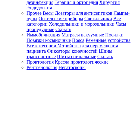
дезинфекция
Терапия и ортопедия
Хирургия
Эндодонтия
Прочее
Весы
Дозаторы для антисептиков
Лампы-
лупы
Оптические приборы
Светильники
Все
категории
Холодильники и морозильники
Часы
процедурные
Скрыть
Иммобилизация
Матрасы вакуумные
Носилки
Повязки косыночные
Пояса
Ременные устройства
Все категории
Устройства для перемещения
пациента
Фиксаторы конечностей
Шины
транспортные
Щиты спинальные
Скрыть
Проктология
Кресла проктологические
Рентгенология
Негатоскопы