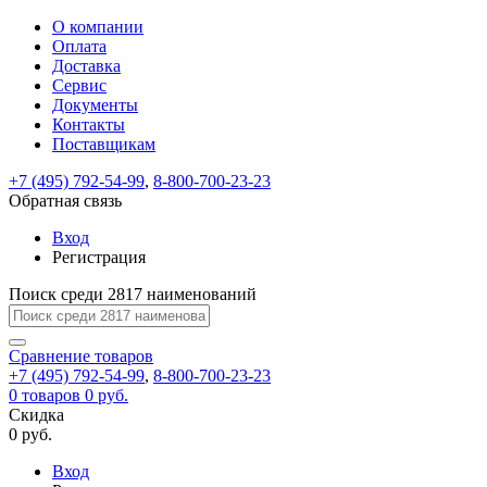
О компании
Восстановление
Обратная
Вход
Регистрация
Оплата
пароля
связь
На
Доставка
вашу
Сервис
почту
Только
Только
Документы
test@example.com
для
для
Ваше
Введите
Заполните
отправлена
ИП
ИП
Контакты
новый
Пароль
На
сообщение
форму.
ссылка.
и
и
пароль
Поставщикам
успешно
вашу
успешно
юр.
юр.
Перейдите
отправлено.
лиц
лиц
восстановлен
почту
Мы
+7 (495) 792-54-99
,
8-800-700-23-23
по
test@test.ru
ней
отправим
Обратная связь
для
отправлена
вам
завершения
ссылка.
Вход
регистрации.
ссылку
Регистрация
Войти
на
указанный
Перейдите
Сообщение
Поиск среди 2817 наименований
Ок
электронный
по
адрес,
ней
перейдя
Сравнение
для
товаров
по
+7 (495) 792-54-99
,
8-800-700-23-23
смены
Запомнить
Забыли
0
товаров
которой
0 руб.
пароля.
меня
пароль?
Сменить
Скидка
вы
0 руб.
сможете
пароль
Я принимаю условия
Войти
задать
пользовательского
Вход
новый
соглашения
и