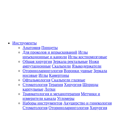
Инструменты
Анатомия
Пинцеты
Для проколов и впрыскиваний
Иглы
инъекционные и канюли
Иглы костномозговые
Общая хирургия
Зеркала ректальные
Ножи
ампутационные
Скальпели
Языкодержатели
Оториноларингология
Воронки ушные
Зеркала
носовые
Иглы
Камертоны
Офтальмология
Скальпели глазные
Стоматология
Терапия
Хирургия
Шприцы
карпульные
Лотки
Травматология и механотерапия
Метчики и
измерители канала
Угломеры
Наборы инструментов
Акушерство и гинекология
Стоматология
Оториноларингология
Хирургия