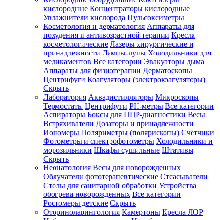
кислородные
Концентраторы кислородные
Увлажнители кислорода
Пульсоксиметры
Косметология и дерматология
Аппараты для
Зарегистрироваться
похудения и антивозрастной терапии
Кресла
косметологические
Лазеры хирургические и
принадлежности
Лампы-лупы
Холодильники для
медикаментов
Все категории
Эвакуаторы дыма
Аппараты для физиотерапии
Дерматоскопы
Зачем
Центрифуги
Коагуляторы (электрокоагуляторы)
регистрироваться?
Скрыть
Лаборатория
Аквадистилляторы
Микроскопы
Все
Термостаты
Центрифуги
PH-метры
Все категории
покупки
в
Аспираторы
Боксы для ПЦР-диагностики
Весы
одном
Встряхиватели
Дозаторы и принадлежности
месте
Иономеры
Поляриметры (полярископы)
Счётчики
Личный
Фотометры и спектрофотометры
Холодильники и
менеджер
морозильники
Шкафы сушильные
Штативы
Отслеживание
Скрыть
статуса
Неонатология
Весы для новорожденных
заказа
Облучатели фототерапевтические
Отсасыватели
Столы для санитарной обработки
Устройства
обогрева новорожденных
Все категории
Ростомеры детские
Скрыть
Оториноларингология
Камертоны
Кресла ЛОР