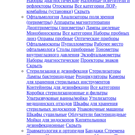
Наборы диагностические
Налобные осветители и
рефлекторы
Отоскопы
Все категории
ЛОР-
комбайны (установки)
Скрыть
Офтальмология
Анализаторы поля зрения
(периметры)
Аппараты магнитотерапии
Диоптриметры (линзметры)
Лампы щелевые
Монобиноскопы
Все категории
Наборы пробных
линз
Оправы пробные
Оптические приборы
Офтальмоскопы
Пупиллометры
Рабочее место
офтальмолога
Столы приборные
Тонометры
внутриглазного давления
Экзофтальмометры
Наборы диагностические
Проекторы знаков
Скрыть
Стерилизация и дезинфекция
Стерилизаторы
Лампы бактерицидные
Рециркуляторы
Камеры
для хранения стерильных инструментов
Контейнеры для дезинфекции
Все категории
Коробки стерилизационные и фильтры
Ультразвуковые ванны/мойки
Утилизаторы
медицинских отходов
Шкафы для хранения
стерильных эндоскопов
Упаковочные машины
Шкафы сушильные
Облучатели бактерицидные
Мойки для эндоскопов
Кипятильники
дезинфекционные
Скрыть
Травматология и ортопедия
Бандажи Стремена