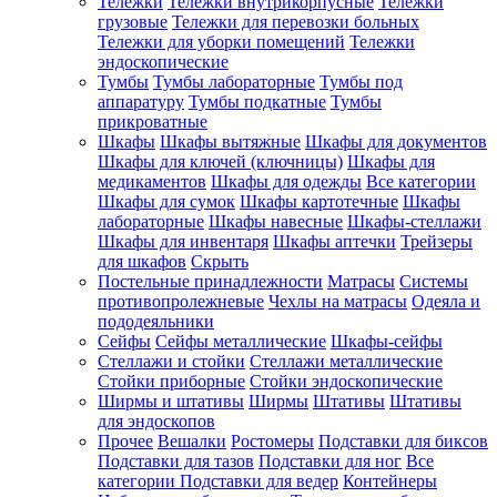
Тележки
Тележки внутрикорпусные
Тележки
грузовые
Тележки для перевозки больных
Тележки для уборки помещений
Тележки
эндоскопические
Тумбы
Тумбы лабораторные
Тумбы под
аппаратуру
Тумбы подкатные
Тумбы
прикроватные
Шкафы
Шкафы вытяжные
Шкафы для документов
Шкафы для ключей (ключницы)
Шкафы для
медикаментов
Шкафы для одежды
Все категории
Шкафы для сумок
Шкафы картотечные
Шкафы
лабораторные
Шкафы навесные
Шкафы-стеллажи
Шкафы для инвентаря
Шкафы аптечки
Трейзеры
для шкафов
Скрыть
Постельные принадлежности
Матрасы
Системы
противопролежневые
Чехлы на матрасы
Одеяла и
пододеяльники
Сейфы
Сейфы металлические
Шкафы-сейфы
Стеллажи и стойки
Стеллажи металлические
Стойки приборные
Стойки эндоскопические
Ширмы и штативы
Ширмы
Штативы
Штативы
для эндоскопов
Прочее
Вешалки
Ростомеры
Подставки для биксов
Подставки для тазов
Подставки для ног
Все
категории
Подставки для ведер
Контейнеры