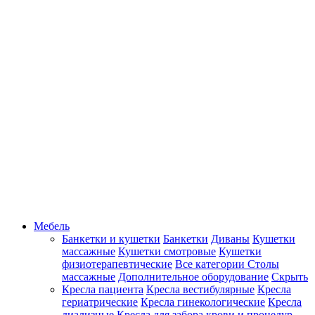
Мебель
Банкетки и кушетки
Банкетки
Диваны
Кушетки
массажные
Кушетки смотровые
Кушетки
физиотерапевтические
Все категории
Столы
массажные
Дополнительное оборудование
Скрыть
Кресла пациента
Кресла вестибулярные
Кресла
гериатрические
Кресла гинекологические
Кресла
диализные
Кресла для забора крови и процедур