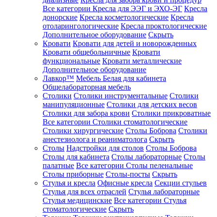
Все категории
Кресла для ЭЭГ и ЭХО-ЭГ
Кресла
донорские
Кресла косметологические
Кресла
отоларингологические
Кресла проктологические
Дополнительное оборудование
Скрыть
Кровати
Кровати для детей и новорожденных
Кровати общебольничные
Кровати
функциональные
Кровати металлические
Дополнительное оборудование
Лавкор™
Мебель Белая для кабинета
Общелабораторная мебель
Столики
Столики инструментальные
Столики
манипуляционные
Столики для детских весов
Столики для забора крови
Столики прикроватные
Все категории
Столики стоматологические
Столики хирургические
Столы Боброва
Столики
анестезиолога и реаниматолога
Скрыть
Столы
Надстройки для столов
Столы Боброва
Столы для кабинета
Столы лабораторные
Столы
палатные
Все категории
Столы пеленальные
Столы приборные
Столы-посты
Скрыть
Стулья и кресла
Офисные кресла
Секции стульев
Стулья для всех отраслей
Стулья лабораторные
Стулья медицинские
Все категории
Стулья
стоматологические
Скрыть