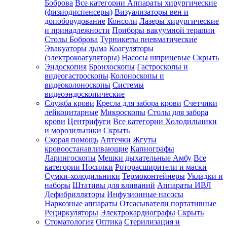
Боброва
Все категории
Аппараты хирургические
(физиодиспенсеры)
Визуализаторы вен и
допоборудование
Консоли
Лазеры хирургические
и принадлежности
Приборы вакуумной терапии
Столы Боброва
Турникеты пневматические
Эвакуаторы дыма
Коагуляторы
(электрокоагуляторы)
Насосы шприцевые
Скрыть
Эндоскопия
Бронхоскопы
Гастроскопы и
видеогастроскопы
Колоноскопы и
видеоколоноскопы
Системы
видеоэндоскопические
Служба крови
Кресла для забора крови
Счетчики
лейкоцитарные
Микроскопы
Столы для забора
крови
Центрифуги
Все категории
Холодильники
и морозильники
Скрыть
Скорая помощь
Аптечки
Жгуты
кровоостанавливающие
Капнографы
Ларингоскопы
Мешки дыхательные Амбу
Все
категории
Носилки
Роторасширители и маски
Сумки-холодильники
Термоконтейнеры
Укладки и
наборы
Штативы для вливаний
Аппараты ИВЛ
Дефибрилляторы
Инфузионные насосы
Наркозные аппараты
Отсасыватели портативные
Рециркуляторы
Электрокардиографы
Скрыть
Стоматология
Оптика
Стерилизация и