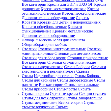
Все категории
Кресла для ЭЭГ и ЭХО-ЭГ
Кресла
донорские
Кресла косметологические
Кресла
отоларингологические
Кресла проктологические
Дополнительное оборудование
Скрыть
Кровати
Кровати для детей и новорожденных
Кровати общебольничные
Кровати
функциональные
Кровати металлические
Дополнительное оборудование
Лавкор™
Мебель Белая для кабинета
Общелабораторная мебель
Столики
Столики инструментальные
Столики
манипуляционные
Столики для детских весов
Столики для забора крови
Столики прикроватные
Все категории
Столики стоматологические
Столики хирургические
Столы Боброва
Столики
анестезиолога и реаниматолога
Скрыть
Столы
Надстройки для столов
Столы Боброва
Столы для кабинета
Столы лабораторные
Столы
палатные
Все категории
Столы пеленальные
Столы приборные
Столы-посты
Скрыть
Стулья и кресла
Офисные кресла
Секции стульев
Стулья для всех отраслей
Стулья лабораторные
Стулья медицинские
Все категории
Стулья
стоматологические
Скрыть