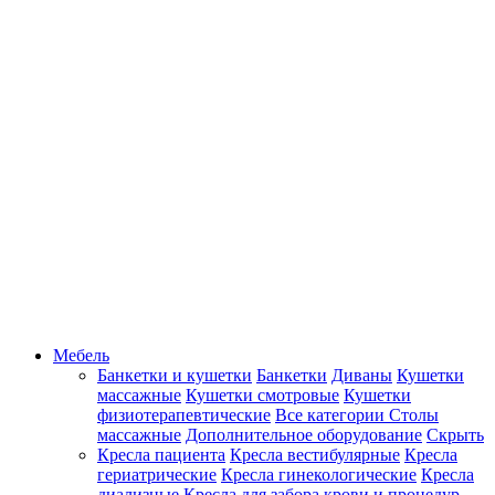
Мебель
Банкетки и кушетки
Банкетки
Диваны
Кушетки
массажные
Кушетки смотровые
Кушетки
физиотерапевтические
Все категории
Столы
массажные
Дополнительное оборудование
Скрыть
Кресла пациента
Кресла вестибулярные
Кресла
гериатрические
Кресла гинекологические
Кресла
диализные
Кресла для забора крови и процедур