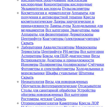
кислородные
Концентраторы кислородные
Увлажнители кислорода
Пульсоксиметры
Косметология и дерматология
Аппараты для
Зарегистрироваться
похудения и антивозрастной терапии
Кресла
косметологические
Лазеры хирургические и
принадлежности
Лампы-лупы
Холодильники для
медикаментов
Все категории
Эвакуаторы дыма
Аппараты для физиотерапии
Дерматоскопы
Зачем
Центрифуги
Коагуляторы (электрокоагуляторы)
регистрироваться?
Скрыть
Лаборатория
Аквадистилляторы
Микроскопы
Все
Термостаты
Центрифуги
PH-метры
Все категории
покупки
в
Аспираторы
Боксы для ПЦР-диагностики
Весы
одном
Встряхиватели
Дозаторы и принадлежности
месте
Иономеры
Поляриметры (полярископы)
Счётчики
Личный
Фотометры и спектрофотометры
Холодильники и
менеджер
морозильники
Шкафы сушильные
Штативы
Отслеживание
Скрыть
статуса
Неонатология
Весы для новорожденных
заказа
Облучатели фототерапевтические
Отсасыватели
Столы для санитарной обработки
Устройства
обогрева новорожденных
Все категории
Ростомеры детские
Скрыть
Оториноларингология
Камертоны
Кресла ЛОР