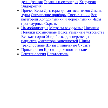
дезинфекция
Терапия и ортопедия
Хирургия
Эндодонтия
Прочее
Весы
Дозаторы для антисептиков
Лампы-
лупы
Оптические приборы
Светильники
Все
категории
Холодильники и морозильники
Часы
процедурные
Скрыть
Иммобилизация
Матрасы вакуумные
Носилки
Повязки косыночные
Пояса
Ременные устройства
Все категории
Устройства для перемещения
пациента
Фиксаторы конечностей
Шины
транспортные
Щиты спинальные
Скрыть
Проктология
Кресла проктологические
Рентгенология
Негатоскопы