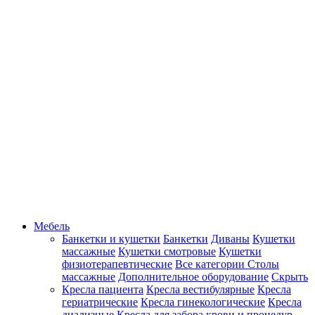
Мебель
Банкетки и кушетки
Банкетки
Диваны
Кушетки
массажные
Кушетки смотровые
Кушетки
физиотерапевтические
Все категории
Столы
массажные
Дополнительное оборудование
Скрыть
Кресла пациента
Кресла вестибулярные
Кресла
гериатрические
Кресла гинекологические
Кресла
диализные
Кресла для забора крови и процедур