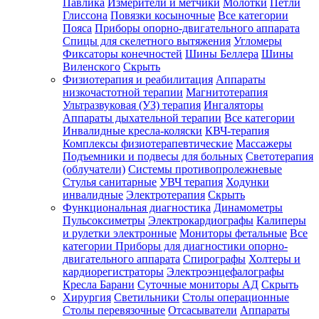
Павлика
Измерители и метчики
Молотки
Петли
Глиссона
Повязки косыночные
Все категории
Пояса
Приборы опорно-двигательного аппарата
Спицы для скелетного вытяжения
Угломеры
Фиксаторы конечностей
Шины Беллера
Шины
Виленского
Скрыть
Физиотерапия и реабилитация
Аппараты
низкочастотной терапии
Магнитотерапия
Ультразвуковая (УЗ) терапия
Ингаляторы
Аппараты дыхательной терапии
Все категории
Инвалидные кресла-коляски
КВЧ-терапия
Комплексы физиотерапевтические
Массажеры
Подъемники и подвесы для больных
Светотерапия
(облучатели)
Системы противопролежневые
Стулья санитарные
УВЧ терапия
Ходунки
инвалидные
Электротерапия
Скрыть
Функциональная диагностика
Динамометры
Пульсоксиметры
Электрокардиографы
Калиперы
и рулетки электронные
Мониторы фетальные
Все
категории
Приборы для диагностики опорно-
двигательного аппарата
Спирографы
Холтеры и
кардиорегистраторы
Электроэнцефалографы
Кресла Барани
Суточные мониторы АД
Скрыть
Хирургия
Светильники
Столы операционные
Столы перевязочные
Отсасыватели
Аппараты