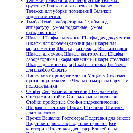
Тележки
Тележки внутрикорпусные
Тележки
грузовые
Тележки для перевозки больных
Тележки для уборки помещений
Тележки
эндоскопические
Тумбы
Тумбы лабораторные
Тумбы под
аппаратуру
Тумбы подкатные
Тумбы
прикроватные
Шкафы
Шкафы вытяжные
Шкафы для документов
Шкафы для ключей (ключницы)
Шкафы для
медикаментов
Шкафы для одежды
Все категории
Шкафы для сумок
Шкафы картотечные
Шкафы
лабораторные
Шкафы навесные
Шкафы-стеллажи
Шкафы для инвентаря
Шкафы аптечки
Трейзеры
для шкафов
Скрыть
Постельные принадлежности
Матрасы
Системы
противопролежневые
Чехлы на матрасы
Одеяла и
пододеяльники
Сейфы
Сейфы металлические
Шкафы-сейфы
Стеллажи и стойки
Стеллажи металлические
Стойки приборные
Стойки эндоскопические
Ширмы и штативы
Ширмы
Штативы
Штативы
для эндоскопов
Прочее
Вешалки
Ростомеры
Подставки для биксов
Подставки для тазов
Подставки для ног
Все
категории
Подставки для ведер
Контейнеры