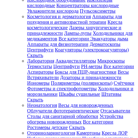
кислородные
Концентраторы кислородные
Увлажнители кислорода
Пульсоксиметры
Косметология и дерматология
Аппараты для
Зарегистрироваться
похудения и антивозрастной терапии
Кресла
косметологические
Лазеры хирургические и
принадлежности
Лампы-лупы
Холодильники для
медикаментов
Все категории
Эвакуаторы дыма
Аппараты для физиотерапии
Дерматоскопы
Зачем
Центрифуги
Коагуляторы (электрокоагуляторы)
регистрироваться?
Скрыть
Лаборатория
Аквадистилляторы
Микроскопы
Все
Термостаты
Центрифуги
PH-метры
Все категории
покупки
в
Аспираторы
Боксы для ПЦР-диагностики
Весы
одном
Встряхиватели
Дозаторы и принадлежности
месте
Иономеры
Поляриметры (полярископы)
Счётчики
Личный
Фотометры и спектрофотометры
Холодильники и
менеджер
морозильники
Шкафы сушильные
Штативы
Отслеживание
Скрыть
статуса
Неонатология
Весы для новорожденных
заказа
Облучатели фототерапевтические
Отсасыватели
Столы для санитарной обработки
Устройства
обогрева новорожденных
Все категории
Ростомеры детские
Скрыть
Оториноларингология
Камертоны
Кресла ЛОР