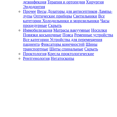
дезинфекция
Терапия и ортопедия
Хирургия
Эндодонтия
Прочее
Весы
Дозаторы для антисептиков
Лампы-
лупы
Оптические приборы
Светильники
Все
категории
Холодильники и морозильники
Часы
процедурные
Скрыть
Иммобилизация
Матрасы вакуумные
Носилки
Повязки косыночные
Пояса
Ременные устройства
Все категории
Устройства для перемещения
пациента
Фиксаторы конечностей
Шины
транспортные
Щиты спинальные
Скрыть
Проктология
Кресла проктологические
Рентгенология
Негатоскопы