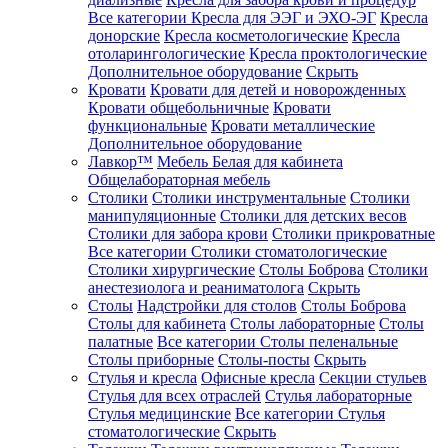
Все категории
Кресла для ЭЭГ и ЭХО-ЭГ
Кресла
донорские
Кресла косметологические
Кресла
отоларингологические
Кресла проктологические
Дополнительное оборудование
Скрыть
Кровати
Кровати для детей и новорожденных
Кровати общебольничные
Кровати
функциональные
Кровати металлические
Дополнительное оборудование
Лавкор™
Мебель Белая для кабинета
Общелабораторная мебель
Столики
Столики инструментальные
Столики
манипуляционные
Столики для детских весов
Столики для забора крови
Столики прикроватные
Все категории
Столики стоматологические
Столики хирургические
Столы Боброва
Столики
анестезиолога и реаниматолога
Скрыть
Столы
Надстройки для столов
Столы Боброва
Столы для кабинета
Столы лабораторные
Столы
палатные
Все категории
Столы пеленальные
Столы приборные
Столы-посты
Скрыть
Стулья и кресла
Офисные кресла
Секции стульев
Стулья для всех отраслей
Стулья лабораторные
Стулья медицинские
Все категории
Стулья
стоматологические
Скрыть