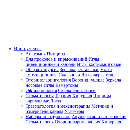
Инструменты
Анатомия
Пинцеты
Для проколов и впрыскиваний
Иглы
инъекционные и канюли
Иглы костномозговые
Общая хирургия
Зеркала ректальные
Ножи
ампутационные
Скальпели
Языкодержатели
Оториноларингология
Воронки ушные
Зеркала
носовые
Иглы
Камертоны
Офтальмология
Скальпели глазные
Стоматология
Терапия
Хирургия
Шприцы
карпульные
Лотки
Травматология и механотерапия
Метчики и
измерители канала
Угломеры
Наборы инструментов
Акушерство и гинекология
Стоматология
Оториноларингология
Хирургия