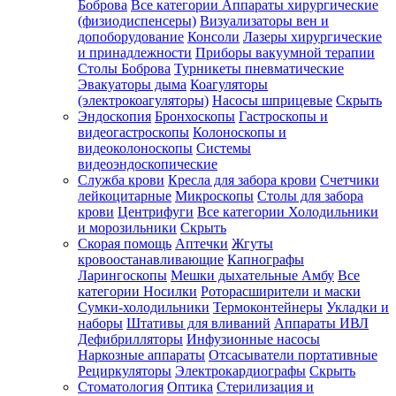
Боброва
Все категории
Аппараты хирургические
(физиодиспенсеры)
Визуализаторы вен и
допоборудование
Консоли
Лазеры хирургические
и принадлежности
Приборы вакуумной терапии
Столы Боброва
Турникеты пневматические
Эвакуаторы дыма
Коагуляторы
(электрокоагуляторы)
Насосы шприцевые
Скрыть
Эндоскопия
Бронхоскопы
Гастроскопы и
видеогастроскопы
Колоноскопы и
видеоколоноскопы
Системы
видеоэндоскопические
Служба крови
Кресла для забора крови
Счетчики
лейкоцитарные
Микроскопы
Столы для забора
крови
Центрифуги
Все категории
Холодильники
и морозильники
Скрыть
Скорая помощь
Аптечки
Жгуты
кровоостанавливающие
Капнографы
Ларингоскопы
Мешки дыхательные Амбу
Все
категории
Носилки
Роторасширители и маски
Сумки-холодильники
Термоконтейнеры
Укладки и
наборы
Штативы для вливаний
Аппараты ИВЛ
Дефибрилляторы
Инфузионные насосы
Наркозные аппараты
Отсасыватели портативные
Рециркуляторы
Электрокардиографы
Скрыть
Стоматология
Оптика
Стерилизация и