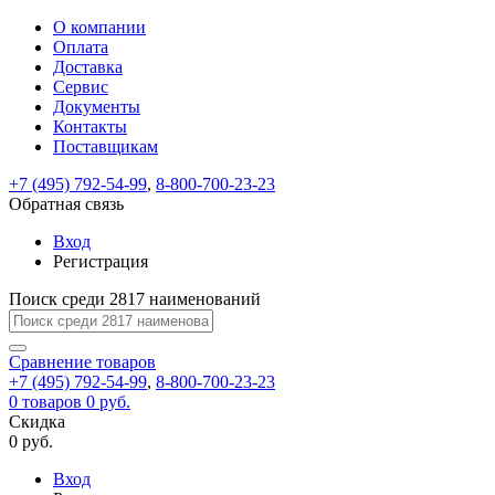
О компании
Восстановление
Обратная
Вход
Регистрация
Оплата
пароля
связь
На
Доставка
вашу
Сервис
почту
Только
Только
Документы
test@example.com
для
для
Ваше
Введите
Заполните
отправлена
ИП
ИП
Контакты
новый
Пароль
На
сообщение
форму.
ссылка.
и
и
пароль
Поставщикам
успешно
вашу
успешно
юр.
юр.
Перейдите
отправлено.
лиц
лиц
восстановлен
почту
Мы
+7 (495) 792-54-99
,
8-800-700-23-23
по
test@test.ru
ней
отправим
Обратная связь
для
отправлена
вам
завершения
ссылка.
Вход
регистрации.
ссылку
Регистрация
Войти
на
указанный
Перейдите
Сообщение
Поиск среди 2817 наименований
Ок
электронный
по
адрес,
ней
перейдя
Сравнение
для
товаров
по
+7 (495) 792-54-99
,
8-800-700-23-23
смены
Запомнить
Забыли
0
товаров
которой
0 руб.
пароля.
меня
пароль?
Сменить
Скидка
вы
0 руб.
сможете
пароль
Я принимаю условия
Войти
задать
пользовательского
Вход
новый
соглашения
и