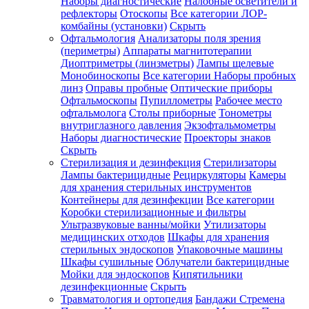
Наборы диагностические
Налобные осветители и
рефлекторы
Отоскопы
Все категории
ЛОР-
комбайны (установки)
Скрыть
Офтальмология
Анализаторы поля зрения
(периметры)
Аппараты магнитотерапии
Диоптриметры (линзметры)
Лампы щелевые
Монобиноскопы
Все категории
Наборы пробных
линз
Оправы пробные
Оптические приборы
Офтальмоскопы
Пупиллометры
Рабочее место
офтальмолога
Столы приборные
Тонометры
внутриглазного давления
Экзофтальмометры
Наборы диагностические
Проекторы знаков
Скрыть
Стерилизация и дезинфекция
Стерилизаторы
Лампы бактерицидные
Рециркуляторы
Камеры
для хранения стерильных инструментов
Контейнеры для дезинфекции
Все категории
Коробки стерилизационные и фильтры
Ультразвуковые ванны/мойки
Утилизаторы
медицинских отходов
Шкафы для хранения
стерильных эндоскопов
Упаковочные машины
Шкафы сушильные
Облучатели бактерицидные
Мойки для эндоскопов
Кипятильники
дезинфекционные
Скрыть
Травматология и ортопедия
Бандажи Стремена