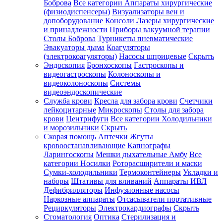
Боброва
Все категории
Аппараты хирургические
(физиодиспенсеры)
Визуализаторы вен и
допоборудование
Консоли
Лазеры хирургические
и принадлежности
Приборы вакуумной терапии
Столы Боброва
Турникеты пневматические
Эвакуаторы дыма
Коагуляторы
(электрокоагуляторы)
Насосы шприцевые
Скрыть
Эндоскопия
Бронхоскопы
Гастроскопы и
видеогастроскопы
Колоноскопы и
видеоколоноскопы
Системы
видеоэндоскопические
Служба крови
Кресла для забора крови
Счетчики
лейкоцитарные
Микроскопы
Столы для забора
крови
Центрифуги
Все категории
Холодильники
и морозильники
Скрыть
Скорая помощь
Аптечки
Жгуты
кровоостанавливающие
Капнографы
Ларингоскопы
Мешки дыхательные Амбу
Все
категории
Носилки
Роторасширители и маски
Сумки-холодильники
Термоконтейнеры
Укладки и
наборы
Штативы для вливаний
Аппараты ИВЛ
Дефибрилляторы
Инфузионные насосы
Наркозные аппараты
Отсасыватели портативные
Рециркуляторы
Электрокардиографы
Скрыть
Стоматология
Оптика
Стерилизация и