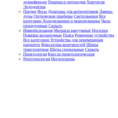
дезинфекция
Терапия и ортопедия
Хирургия
Эндодонтия
Прочее
Весы
Дозаторы для антисептиков
Лампы-
лупы
Оптические приборы
Светильники
Все
категории
Холодильники и морозильники
Часы
процедурные
Скрыть
Иммобилизация
Матрасы вакуумные
Носилки
Повязки косыночные
Пояса
Ременные устройства
Все категории
Устройства для перемещения
пациента
Фиксаторы конечностей
Шины
транспортные
Щиты спинальные
Скрыть
Проктология
Кресла проктологические
Рентгенология
Негатоскопы