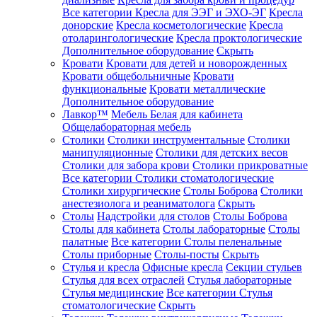
Все категории
Кресла для ЭЭГ и ЭХО-ЭГ
Кресла
донорские
Кресла косметологические
Кресла
отоларингологические
Кресла проктологические
Дополнительное оборудование
Скрыть
Кровати
Кровати для детей и новорожденных
Кровати общебольничные
Кровати
функциональные
Кровати металлические
Дополнительное оборудование
Лавкор™
Мебель Белая для кабинета
Общелабораторная мебель
Столики
Столики инструментальные
Столики
манипуляционные
Столики для детских весов
Столики для забора крови
Столики прикроватные
Все категории
Столики стоматологические
Столики хирургические
Столы Боброва
Столики
анестезиолога и реаниматолога
Скрыть
Столы
Надстройки для столов
Столы Боброва
Столы для кабинета
Столы лабораторные
Столы
палатные
Все категории
Столы пеленальные
Столы приборные
Столы-посты
Скрыть
Стулья и кресла
Офисные кресла
Секции стульев
Стулья для всех отраслей
Стулья лабораторные
Стулья медицинские
Все категории
Стулья
стоматологические
Скрыть