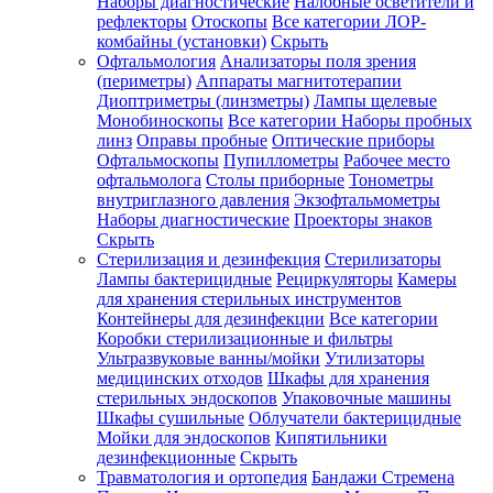
Наборы диагностические
Налобные осветители и
рефлекторы
Отоскопы
Все категории
ЛОР-
комбайны (установки)
Скрыть
Офтальмология
Анализаторы поля зрения
(периметры)
Аппараты магнитотерапии
Диоптриметры (линзметры)
Лампы щелевые
Монобиноскопы
Все категории
Наборы пробных
линз
Оправы пробные
Оптические приборы
Офтальмоскопы
Пупиллометры
Рабочее место
офтальмолога
Столы приборные
Тонометры
внутриглазного давления
Экзофтальмометры
Наборы диагностические
Проекторы знаков
Скрыть
Стерилизация и дезинфекция
Стерилизаторы
Лампы бактерицидные
Рециркуляторы
Камеры
для хранения стерильных инструментов
Контейнеры для дезинфекции
Все категории
Коробки стерилизационные и фильтры
Ультразвуковые ванны/мойки
Утилизаторы
медицинских отходов
Шкафы для хранения
стерильных эндоскопов
Упаковочные машины
Шкафы сушильные
Облучатели бактерицидные
Мойки для эндоскопов
Кипятильники
дезинфекционные
Скрыть
Травматология и ортопедия
Бандажи Стремена