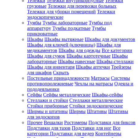
Тележки
Тележки внутрикорпусные
Тележки
грузовые
Тележки для перевозки больных
Тележки для уборки помещений
Тележки
эндоскопические
Тумбы
Тумбы лабораторные
Тумбы под
аппаратуру
Тумбы подкатные
Тумбы
прикроватные
Шкафы
Шкафы вытяжные
Шкафы для документов
Шкафы для ключей (ключницы)
Шкафы для
медикаментов
Шкафы для одежды
Все категории
Шкафы для сумок
Шкафы картотечные
Шкафы
лабораторные
Шкафы навесные
Шкафы-стеллажи
Шкафы для инвентаря
Шкафы аптечки
Трейзеры
для шкафов
Скрыть
Постельные принадлежности
Матрасы
Системы
противопролежневые
Чехлы на матрасы
Одеяла и
пододеяльники
Сейфы
Сейфы металлические
Шкафы-сейфы
Стеллажи и стойки
Стеллажи металлические
Стойки приборные
Стойки эндоскопические
Ширмы и штативы
Ширмы
Штативы
Штативы
для эндоскопов
Прочее
Вешалки
Ростомеры
Подставки для биксов
Подставки для тазов
Подставки для ног
Все
категории
Подставки для ведер
Контейнеры