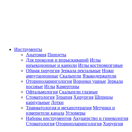
Инструменты
Анатомия
Пинцеты
Для проколов и впрыскиваний
Иглы
инъекционные и канюли
Иглы костномозговые
Общая хирургия
Зеркала ректальные
Ножи
ампутационные
Скальпели
Языкодержатели
Оториноларингология
Воронки ушные
Зеркала
носовые
Иглы
Камертоны
Офтальмология
Скальпели глазные
Стоматология
Терапия
Хирургия
Шприцы
карпульные
Лотки
Травматология и механотерапия
Метчики и
измерители канала
Угломеры
Наборы инструментов
Акушерство и гинекология
Стоматология
Оториноларингология
Хирургия