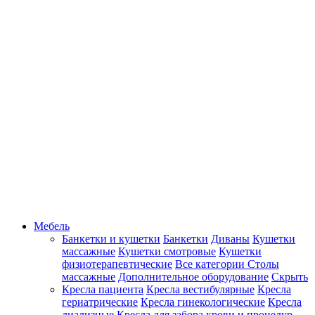
Мебель
Банкетки и кушетки
Банкетки
Диваны
Кушетки
массажные
Кушетки смотровые
Кушетки
физиотерапевтические
Все категории
Столы
массажные
Дополнительное оборудование
Скрыть
Кресла пациента
Кресла вестибулярные
Кресла
гериатрические
Кресла гинекологические
Кресла
диализные
Кресла для забора крови и процедур