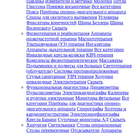
Павлика
Измерители и метчики
Молотки
Петли
Глиссона
Повязки косыночные
Все категории
Пояса
Приборы опорно-двигательного аппарата
Спицы для скелетного вытяжения
Угломеры
Фиксаторы конечностей
Шины Беллера
Шины
Виленского
Скрыть
Физиотерапия и реабилитация
Аппараты
низкочастотной терапии
Магнитотерапия
Ультразвуковая (УЗ) терапия
Ингаляторы
Аппараты дыхательной терапии
Все категории
Инвалидные кресла-коляски
КВЧ-терапия
Комплексы физиотерапевтические
Массажеры
Подъемники и подвесы для больных
Светотерапия
(облучатели)
Системы противопролежневые
Стулья санитарные
УВЧ терапия
Ходунки
инвалидные
Электротерапия
Скрыть
Функциональная диагностика
Динамометры
Пульсоксиметры
Электрокардиографы
Калиперы
и рулетки электронные
Мониторы фетальные
Все
категории
Приборы для диагностики опорно-
двигательного аппарата
Спирографы
Холтеры и
кардиорегистраторы
Электроэнцефалографы
Кресла Барани
Суточные мониторы АД
Скрыть
Хирургия
Светильники
Столы операционные
Столы перевязочные
Отсасыватели
Аппараты