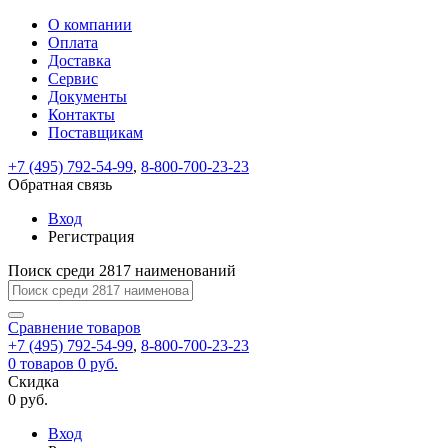
О компании
Восстановление
Обратная
Вход
Регистрация
Оплата
пароля
связь
На
Доставка
вашу
Сервис
почту
Только
Только
Документы
test@example.com
для
для
Ваше
Введите
Заполните
отправлена
ИП
ИП
Контакты
новый
Пароль
На
сообщение
форму.
ссылка.
и
и
пароль
Поставщикам
успешно
вашу
успешно
юр.
юр.
Перейдите
отправлено.
лиц
лиц
восстановлен
почту
Мы
+7 (495) 792-54-99
,
8-800-700-23-23
по
test@test.ru
ней
отправим
Обратная связь
для
отправлена
вам
завершения
ссылка.
Вход
регистрации.
ссылку
Регистрация
Войти
на
указанный
Перейдите
Сообщение
Поиск среди 2817 наименований
Ок
электронный
по
адрес,
ней
перейдя
Сравнение
для
товаров
по
+7 (495) 792-54-99
,
8-800-700-23-23
смены
Запомнить
Забыли
0
товаров
которой
0 руб.
пароля.
меня
пароль?
Сменить
Скидка
вы
0 руб.
сможете
пароль
Я принимаю условия
Войти
задать
пользовательского
Вход
новый
соглашения
и