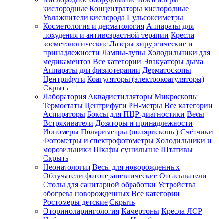
кислородные
Концентраторы кислородные
Увлажнители кислорода
Пульсоксиметры
Косметология и дерматология
Аппараты для
Зарегистрироваться
похудения и антивозрастной терапии
Кресла
косметологические
Лазеры хирургические и
принадлежности
Лампы-лупы
Холодильники для
медикаментов
Все категории
Эвакуаторы дыма
Аппараты для физиотерапии
Дерматоскопы
Зачем
Центрифуги
Коагуляторы (электрокоагуляторы)
регистрироваться?
Скрыть
Лаборатория
Аквадистилляторы
Микроскопы
Все
Термостаты
Центрифуги
PH-метры
Все категории
покупки
в
Аспираторы
Боксы для ПЦР-диагностики
Весы
одном
Встряхиватели
Дозаторы и принадлежности
месте
Иономеры
Поляриметры (полярископы)
Счётчики
Личный
Фотометры и спектрофотометры
Холодильники и
менеджер
морозильники
Шкафы сушильные
Штативы
Отслеживание
Скрыть
статуса
Неонатология
Весы для новорожденных
заказа
Облучатели фототерапевтические
Отсасыватели
Столы для санитарной обработки
Устройства
обогрева новорожденных
Все категории
Ростомеры детские
Скрыть
Оториноларингология
Камертоны
Кресла ЛОР