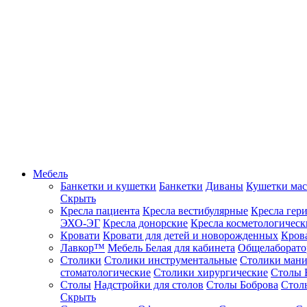
Мебель
Банкетки и кушетки
Банкетки
Диваны
Кушетки ма
Скрыть
Кресла пациента
Кресла вестибулярные
Кресла гер
ЭХО-ЭГ
Кресла донорские
Кресла косметологическ
Кровати
Кровати для детей и новорожденных
Кров
Лавкор™
Мебель Белая для кабинета
Общелаборато
Столики
Столики инструментальные
Столики ман
стоматологические
Столики хирургические
Столы 
Столы
Надстройки для столов
Столы Боброва
Стол
Скрыть