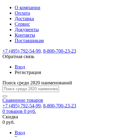
О компании
Восстановление
Обратная
Вход
Регистрация
Оплата
пароля
связь
На
Доставка
вашу
Сервис
почту
Только
Только
Документы
test@example.com
для
для
Ваше
Введите
Заполните
отправлена
Контакты
ИП
ИП
новый
Пароль
На
сообщение
ссылка.
форму.
и
и
Поставщикам
пароль
успешно
вашу
успешно
юр.
юр.
Перейдите
лиц
лиц
отправлено.
восстановлен
почту
+7 (495) 792-54-99
,
8-800-700-23-23
Мы
по
test@test.ru
ней
Обратная связь
отправим
для
отправлена
вам
завершения
Вход
ссылка.
регистрации.
ссылку
Регистрация
Войти
на
указанный
Поиск среди 2820 наименований
Перейдите
Сообщение
Ок
электронный
по
адрес,
ней
Сравнение
товаров
перейдя
для
+7 (495) 792-54-99
,
8-800-700-23-23
по
смены
Запомнить
Забыли
0
товаров
0 руб.
которой
пароля.
меня
пароль?
Скидка
Сменить
вы
0 руб.
сможете
пароль
Войти
Я принимаю условия
задать
Вход
пользовательского