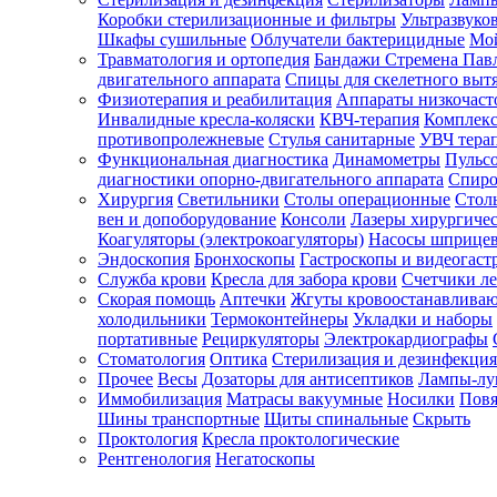
Коробки стерилизационные и фильтры
Ультразвуко
Шкафы сушильные
Облучатели бактерицидные
Мой
Травматология и ортопедия
Бандажи Стремена Пав
Зарегистрироваться
двигательного аппарата
Спицы для скелетного выт
Физиотерапия и реабилитация
Аппараты низкочаст
Инвалидные кресла-коляски
КВЧ-терапия
Комплекс
противопролежневые
Стулья санитарные
УВЧ тера
Функциональная диагностика
Динамометры
Пульс
Зачем
диагностики опорно-двигательного аппарата
Спиро
регистрироваться?
Хирургия
Светильники
Столы операционные
Стол
вен и допоборудование
Консоли
Лазеры хирургиче
Все
Коагуляторы (электрокоагуляторы)
Насосы шприце
покупки
Эндоскопия
Бронхоскопы
Гастроскопы и видеогаст
в
одном
Служба крови
Кресла для забора крови
Счетчики л
месте
Скорая помощь
Аптечки
Жгуты кровоостанавлива
Личный
холодильники
Термоконтейнеры
Укладки и наборы
менеджер
портативные
Рециркуляторы
Электрокардиографы
Стоматология
Оптика
Стерилизация и дезинфекция
Отслеживание
статуса
Прочее
Весы
Дозаторы для антисептиков
Лампы-л
заказа
Иммобилизация
Матрасы вакуумные
Носилки
Повя
Шины транспортные
Щиты спинальные
Скрыть
Проктология
Кресла проктологические
Рентгенология
Негатоскопы