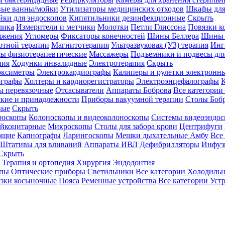
вые ванны/мойки
Утилизаторы медицинских отходов
Шкафы для
ки для эндоскопов
Кипятильники дезинфекционные
Скрыть
лика
Измерители и метчики
Молотки
Петли Глиссона
Повязки к
яжения
Угломеры
Фиксаторы конечностей
Шины Беллера
Шины 
отной терапии
Магнитотерапия
Ультразвуковая (УЗ) терапия
Инг
ы физиотерапевтические
Массажеры
Подъемники и подвесы дл
пия
Ходунки инвалидные
Электротерапия
Скрыть
оксиметры
Электрокардиографы
Калиперы и рулетки электронн
графы
Холтеры и кардиорегистраторы
Электроэнцефалографы
К
ы перевязочные
Отсасыватели
Аппараты Боброва
Все категории
ские и принадлежности
Приборы вакуумной терапии
Столы Боб
вые
Скрыть
роскопы
Колоноскопы и видеоколоноскопы
Системы видеоэндос
ейкоцитарные
Микроскопы
Столы для забора крови
Центрифуги
ющие
Капнографы
Ларингоскопы
Мешки дыхательные Амбу
Все
Штативы для вливаний
Аппараты ИВЛ
Дефибрилляторы
Инфуз
Скрыть
Терапия и ортопедия
Хирургия
Эндодонтия
упы
Оптические приборы
Светильники
Все категории
Холодильн
зки косыночные
Пояса
Ременные устройства
Все категории
Уст