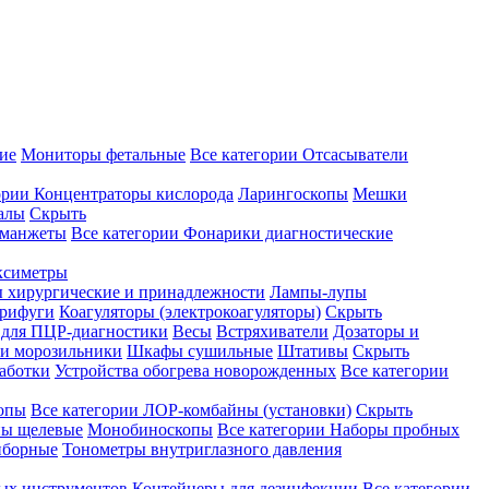
ие
Мониторы фетальные
Все категории
Отсасыватели
ории
Концентраторы кислорода
Ларингоскопы
Мешки
алы
Скрыть
 манжеты
Все категории
Фонарики диагностические
ксиметры
ы хирургические и принадлежности
Лампы-лупы
рифуги
Коагуляторы (электрокоагуляторы)
Скрыть
 для ПЦР-диагностики
Весы
Встряхиватели
Дозаторы и
и морозильники
Шкафы сушильные
Штативы
Скрыть
аботки
Устройства обогрева новорожденных
Все категории
опы
Все категории
ЛОР-комбайны (установки)
Скрыть
ы щелевые
Монобиноскопы
Все категории
Наборы пробных
иборные
Тонометры внутриглазного давления
ных инструментов
Контейнеры для дезинфекции
Все категории