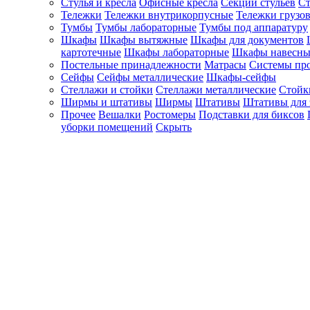
Стулья и кресла
Офисные кресла
Секции стульев
Ст
Тележки
Тележки внутрикорпусные
Тележки грузо
Тумбы
Тумбы лабораторные
Тумбы под аппаратуру
Шкафы
Шкафы вытяжные
Шкафы для документов
картотечные
Шкафы лабораторные
Шкафы навесны
Постельные принадлежности
Матрасы
Системы пр
Сейфы
Сейфы металлические
Шкафы-сейфы
Стеллажи и стойки
Стеллажи металлические
Стойк
Ширмы и штативы
Ширмы
Штативы
Штативы для 
Прочее
Вешалки
Ростомеры
Подставки для биксов
уборки помещений
Скрыть