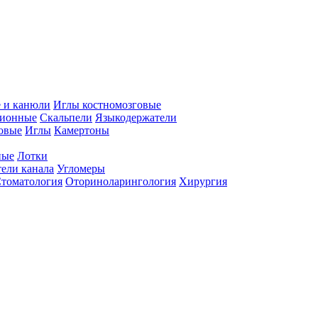
 и канюли
Иглы костномозговые
ционные
Скальпели
Языкодержатели
совые
Иглы
Камертоны
ные
Лотки
ели канала
Угломеры
томатология
Оториноларингология
Хирургия