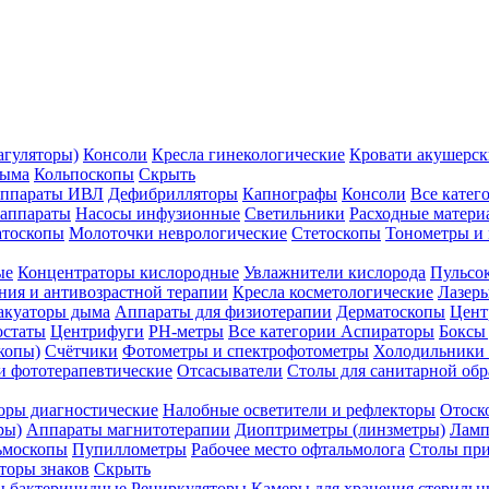
агуляторы)
Консоли
Кресла гинекологические
Кровати акушерск
дыма
Кольпоскопы
Скрыть
ппараты ИВЛ
Дефибрилляторы
Капнографы
Консоли
Все катег
 аппараты
Насосы инфузионные
Светильники
Расходные матери
атоскопы
Молоточки неврологические
Стетоскопы
Тонометры и
ые
Концентраторы кислородные
Увлажнители кислорода
Пульсо
ния и антивозрастной терапии
Кресла косметологические
Лазер
акуаторы дыма
Аппараты для физиотерапии
Дерматоскопы
Цент
остаты
Центрифуги
PH-метры
Все категории
Аспираторы
Боксы
копы)
Счётчики
Фотометры и спектрофотометры
Холодильники 
и фототерапевтические
Отсасыватели
Столы для санитарной обр
оры диагностические
Налобные осветители и рефлекторы
Отоск
ры)
Аппараты магнитотерапии
Диоптриметры (линзметры)
Ламп
ьмоскопы
Пупиллометры
Рабочее место офтальмолога
Столы пр
торы знаков
Скрыть
 бактерицидные
Рециркуляторы
Камеры для хранения стериль