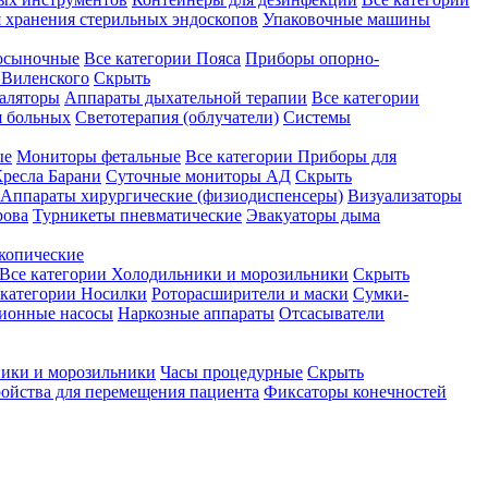
 хранения стерильных эндоскопов
Упаковочные машины
осыночные
Все категории
Пояса
Приборы опорно-
Виленского
Скрыть
аляторы
Аппараты дыхательной терапии
Все категории
я больных
Светотерапия (облучатели)
Системы
ые
Мониторы фетальные
Все категории
Приборы для
ресла Барани
Суточные мониторы АД
Скрыть
Аппараты хирургические (физиодиспенсеры)
Визуализаторы
рова
Турникеты пневматические
Эвакуаторы дыма
копические
Все категории
Холодильники и морозильники
Скрыть
 категории
Носилки
Роторасширители и маски
Сумки-
ионные насосы
Наркозные аппараты
Отсасыватели
ики и морозильники
Часы процедурные
Скрыть
ройства для перемещения пациента
Фиксаторы конечностей