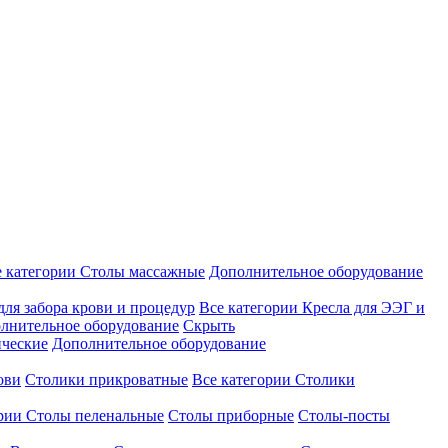
е категории
Столы массажные
Дополнительное оборудование
для забора крови и процедур
Все категории
Кресла для ЭЭГ и
лнительное оборудование
Скрыть
ические
Дополнительное оборудование
ови
Столики прикроватные
Все категории
Столики
ории
Столы пеленальные
Столы приборные
Столы-посты