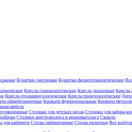
ссажные
Кушетки смотровые
Кушетки физиотерапевтические
Вс
иатрические
Кресла гинекологические
Кресла диализные
Кресла 
ие
Кресла отоларингологические
Кресла проктологические
Допо
ати общебольничные
Кровати функциональные
Кровати металл
рная мебель
ипуляционные
Столики для детских весов
Столики для забора кр
Боброва
Столики анестезиолога и реаниматолога
Скрыть
ы для кабинета
Столы лабораторные
Столы палатные
Все катег