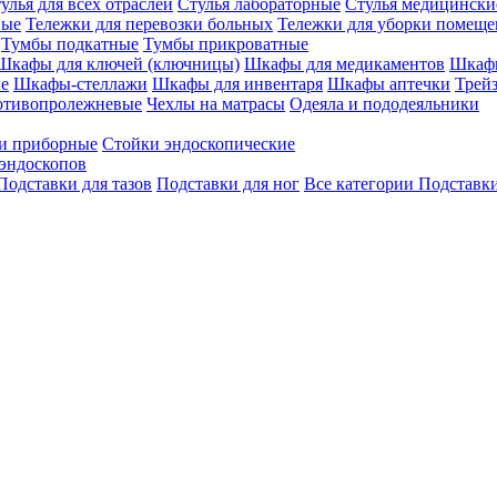
улья для всех отраслей
Стулья лабораторные
Стулья медицински
вые
Тележки для перевозки больных
Тележки для уборки помещ
Тумбы подкатные
Тумбы прикроватные
Шкафы для ключей (ключницы)
Шкафы для медикаментов
Шкафы
е
Шкафы-стеллажи
Шкафы для инвентаря
Шкафы аптечки
Трей
отивопролежневые
Чехлы на матрасы
Одеяла и пододеяльники
и приборные
Стойки эндоскопические
эндоскопов
Подставки для тазов
Подставки для ног
Все категории
Подставки