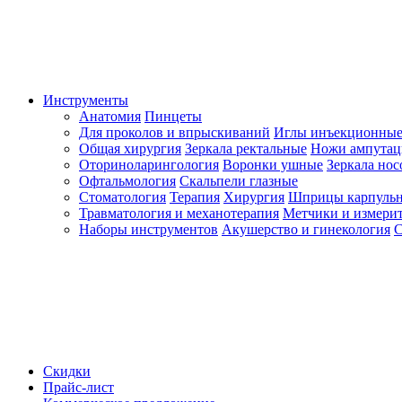
Инструменты
Анатомия
Пинцеты
Для проколов и впрыскиваний
Иглы инъекционные
Общая хирургия
Зеркала ректальные
Ножи ампута
Оториноларингология
Воронки ушные
Зеркала но
Офтальмология
Скальпели глазные
Стоматология
Терапия
Хирургия
Шприцы карпуль
Травматология и механотерапия
Метчики и измерит
Наборы инструментов
Акушерство и гинекология
С
Скидки
Прайс-лист