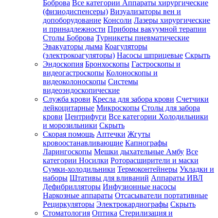
Боброва
Все категории
Аппараты хирургические
(физиодиспенсеры)
Визуализаторы вен и
допоборудование
Консоли
Лазеры хирургические
и принадлежности
Приборы вакуумной терапии
Столы Боброва
Турникеты пневматические
Эвакуаторы дыма
Коагуляторы
(электрокоагуляторы)
Насосы шприцевые
Скрыть
Эндоскопия
Бронхоскопы
Гастроскопы и
видеогастроскопы
Колоноскопы и
видеоколоноскопы
Системы
видеоэндоскопические
Служба крови
Кресла для забора крови
Счетчики
лейкоцитарные
Микроскопы
Столы для забора
крови
Центрифуги
Все категории
Холодильники
и морозильники
Скрыть
Скорая помощь
Аптечки
Жгуты
кровоостанавливающие
Капнографы
Ларингоскопы
Мешки дыхательные Амбу
Все
категории
Носилки
Роторасширители и маски
Сумки-холодильники
Термоконтейнеры
Укладки и
наборы
Штативы для вливаний
Аппараты ИВЛ
Дефибрилляторы
Инфузионные насосы
Наркозные аппараты
Отсасыватели портативные
Рециркуляторы
Электрокардиографы
Скрыть
Стоматология
Оптика
Стерилизация и