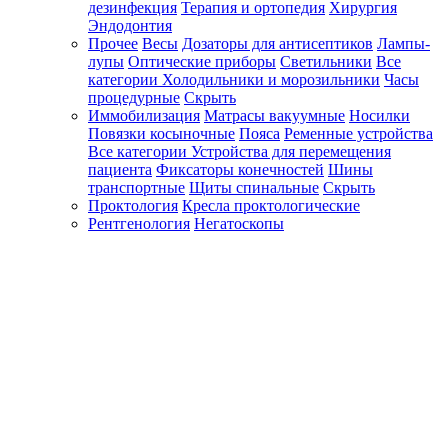
дезинфекция
Терапия и ортопедия
Хирургия
Эндодонтия
Прочее
Весы
Дозаторы для антисептиков
Лампы-
лупы
Оптические приборы
Светильники
Все
категории
Холодильники и морозильники
Часы
процедурные
Скрыть
Иммобилизация
Матрасы вакуумные
Носилки
Повязки косыночные
Пояса
Ременные устройства
Все категории
Устройства для перемещения
пациента
Фиксаторы конечностей
Шины
транспортные
Щиты спинальные
Скрыть
Проктология
Кресла проктологические
Рентгенология
Негатоскопы