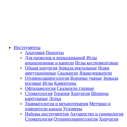
Инструменты
Анатомия
Пинцеты
Для проколов и впрыскиваний
Иглы
инъекционные и канюли
Иглы костномозговые
Общая хирургия
Зеркала ректальные
Ножи
ампутационные
Скальпели
Языкодержатели
Оториноларингология
Воронки ушные
Зеркала
носовые
Иглы
Камертоны
Офтальмология
Скальпели глазные
Стоматология
Терапия
Хирургия
Шприцы
карпульные
Лотки
Травматология и механотерапия
Метчики и
измерители канала
Угломеры
Наборы инструментов
Акушерство и гинекология
Стоматология
Оториноларингология
Хирургия