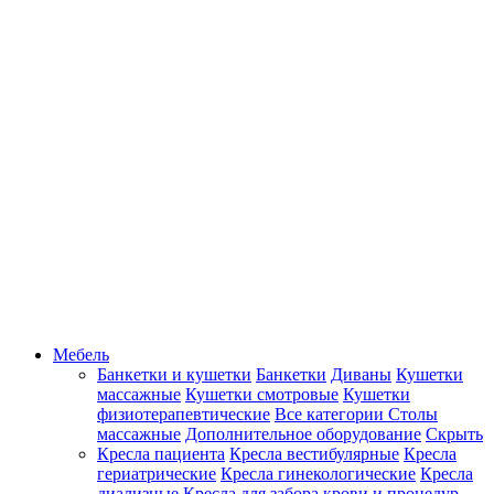
Мебель
Банкетки и кушетки
Банкетки
Диваны
Кушетки
массажные
Кушетки смотровые
Кушетки
физиотерапевтические
Все категории
Столы
массажные
Дополнительное оборудование
Скрыть
Кресла пациента
Кресла вестибулярные
Кресла
гериатрические
Кресла гинекологические
Кресла
диализные
Кресла для забора крови и процедур