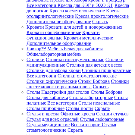
Все категории
Кресла для ЭЭГ и ЭХО-ЭГ
Кресла
донорские
Кресла косметологические
Кресла
отоларингологические
Кресла проктологические
Дополнительное оборудование
Скрыть
Кровати
Кровати для детей и новорожденных
Кровати общебольничные
Кровати
функциональные
Кровати металлические
Дополнительное оборудование
Лавкор™
Мебель Белая для кабинета
Общелабораторная мебель
Столики
Столики инструментальные
Столики
манипуляционные
Столики для детских весов
Столики для забора крови
Столики прикроватные
Все категории
Столики стоматологические
Столики хирургические
Столы Боброва
Столики
анестезиолога и реаниматолога
Скрыть
Столы
Надстройки для столов
Столы Боброва
Столы для кабинета
Столы лабораторные
Столы
палатные
Все категории
Столы пеленальные
Столы приборные
Столы-посты
Скрыть
Стулья и кресла
Офисные кресла
Секции стульев
Стулья для всех отраслей
Стулья лабораторные
Стулья медицинские
Все категории
Стулья
стоматологические
Скрыть