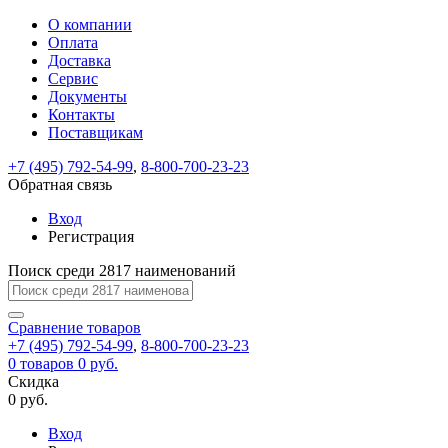
О компании
Восстановление
Обратная
Вход
Регистрация
Оплата
пароля
связь
На
Доставка
вашу
Сервис
почту
Только
Только
Документы
test@example.com
для
для
Ваше
Введите
Заполните
отправлена
ИП
ИП
Контакты
новый
Пароль
На
сообщение
форму.
ссылка.
и
и
пароль
Поставщикам
успешно
вашу
успешно
юр.
юр.
Перейдите
отправлено.
лиц
лиц
восстановлен
почту
Мы
+7 (495) 792-54-99
,
8-800-700-23-23
по
test@test.ru
ней
отправим
Обратная связь
для
отправлена
вам
завершения
ссылка.
Вход
регистрации.
ссылку
Регистрация
Войти
на
указанный
Перейдите
Сообщение
Поиск среди 2817 наименований
Ок
электронный
по
адрес,
ней
перейдя
Сравнение
для
товаров
по
+7 (495) 792-54-99
,
8-800-700-23-23
смены
Запомнить
Забыли
0
товаров
которой
0 руб.
пароля.
меня
пароль?
Сменить
Скидка
вы
0 руб.
сможете
пароль
Я принимаю условия
Войти
задать
пользовательского
Вход
новый
соглашения
и