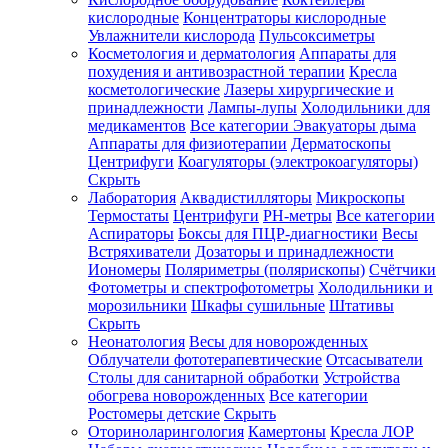
кислородные
Концентраторы кислородные
Увлажнители кислорода
Пульсоксиметры
Косметология и дерматология
Аппараты для
Зарегистрироваться
похудения и антивозрастной терапии
Кресла
косметологические
Лазеры хирургические и
принадлежности
Лампы-лупы
Холодильники для
медикаментов
Все категории
Эвакуаторы дыма
Аппараты для физиотерапии
Дерматоскопы
Зачем
Центрифуги
Коагуляторы (электрокоагуляторы)
регистрироваться?
Скрыть
Лаборатория
Аквадистилляторы
Микроскопы
Все
Термостаты
Центрифуги
PH-метры
Все категории
покупки
в
Аспираторы
Боксы для ПЦР-диагностики
Весы
одном
Встряхиватели
Дозаторы и принадлежности
месте
Иономеры
Поляриметры (полярископы)
Счётчики
Личный
Фотометры и спектрофотометры
Холодильники и
менеджер
морозильники
Шкафы сушильные
Штативы
Отслеживание
Скрыть
статуса
Неонатология
Весы для новорожденных
заказа
Облучатели фототерапевтические
Отсасыватели
Столы для санитарной обработки
Устройства
обогрева новорожденных
Все категории
Ростомеры детские
Скрыть
Оториноларингология
Камертоны
Кресла ЛОР