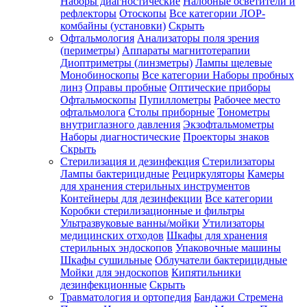
Наборы диагностические
Налобные осветители и
рефлекторы
Отоскопы
Все категории
ЛОР-
комбайны (установки)
Скрыть
Офтальмология
Анализаторы поля зрения
(периметры)
Аппараты магнитотерапии
Диоптриметры (линзметры)
Лампы щелевые
Монобиноскопы
Все категории
Наборы пробных
линз
Оправы пробные
Оптические приборы
Офтальмоскопы
Пупиллометры
Рабочее место
офтальмолога
Столы приборные
Тонометры
внутриглазного давления
Экзофтальмометры
Наборы диагностические
Проекторы знаков
Скрыть
Стерилизация и дезинфекция
Стерилизаторы
Лампы бактерицидные
Рециркуляторы
Камеры
для хранения стерильных инструментов
Контейнеры для дезинфекции
Все категории
Коробки стерилизационные и фильтры
Ультразвуковые ванны/мойки
Утилизаторы
медицинских отходов
Шкафы для хранения
стерильных эндоскопов
Упаковочные машины
Шкафы сушильные
Облучатели бактерицидные
Мойки для эндоскопов
Кипятильники
дезинфекционные
Скрыть
Травматология и ортопедия
Бандажи Стремена