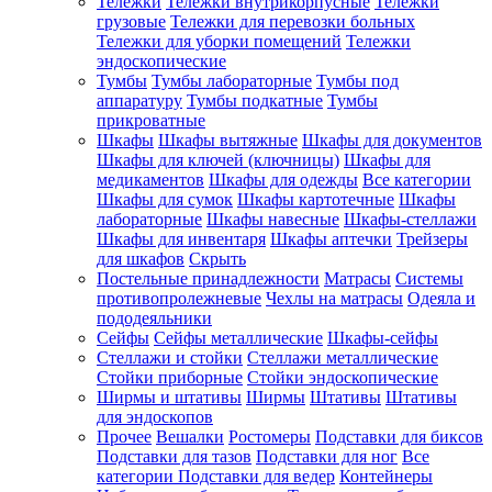
Тележки
Тележки внутрикорпусные
Тележки
грузовые
Тележки для перевозки больных
Тележки для уборки помещений
Тележки
эндоскопические
Тумбы
Тумбы лабораторные
Тумбы под
аппаратуру
Тумбы подкатные
Тумбы
прикроватные
Шкафы
Шкафы вытяжные
Шкафы для документов
Шкафы для ключей (ключницы)
Шкафы для
медикаментов
Шкафы для одежды
Все категории
Шкафы для сумок
Шкафы картотечные
Шкафы
лабораторные
Шкафы навесные
Шкафы-стеллажи
Шкафы для инвентаря
Шкафы аптечки
Трейзеры
для шкафов
Скрыть
Постельные принадлежности
Матрасы
Системы
противопролежневые
Чехлы на матрасы
Одеяла и
пододеяльники
Сейфы
Сейфы металлические
Шкафы-сейфы
Стеллажи и стойки
Стеллажи металлические
Стойки приборные
Стойки эндоскопические
Ширмы и штативы
Ширмы
Штативы
Штативы
для эндоскопов
Прочее
Вешалки
Ростомеры
Подставки для биксов
Подставки для тазов
Подставки для ног
Все
категории
Подставки для ведер
Контейнеры