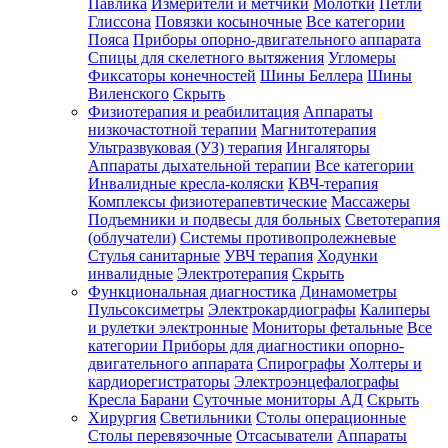
Павлика
Измерители и метчики
Молотки
Петли
Глиссона
Повязки косыночные
Все категории
Пояса
Приборы опорно-двигательного аппарата
Спицы для скелетного вытяжения
Угломеры
Фиксаторы конечностей
Шины Беллера
Шины
Виленского
Скрыть
Физиотерапия и реабилитация
Аппараты
низкочастотной терапии
Магнитотерапия
Ультразвуковая (УЗ) терапия
Ингаляторы
Аппараты дыхательной терапии
Все категории
Инвалидные кресла-коляски
КВЧ-терапия
Комплексы физиотерапевтические
Массажеры
Подъемники и подвесы для больных
Светотерапия
(облучатели)
Системы противопролежневые
Стулья санитарные
УВЧ терапия
Ходунки
инвалидные
Электротерапия
Скрыть
Функциональная диагностика
Динамометры
Пульсоксиметры
Электрокардиографы
Калиперы
и рулетки электронные
Мониторы фетальные
Все
категории
Приборы для диагностики опорно-
двигательного аппарата
Спирографы
Холтеры и
кардиорегистраторы
Электроэнцефалографы
Кресла Барани
Суточные мониторы АД
Скрыть
Хирургия
Светильники
Столы операционные
Столы перевязочные
Отсасыватели
Аппараты