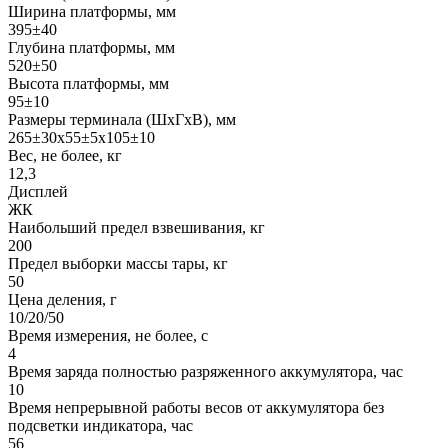
Ширина платформы, мм
395±40
Глубина платформы, мм
520±50
Высота платформы, мм
95±10
Размеры терминала (ШхГхВ), мм
265±30х55±5х105±10
Вес, не более, кг
12,3
Дисплей
ЖК
Наибольший предел взвешивания, кг
200
Предел выборки массы тары, кг
50
Цена деления, г
10/20/50
Время измерения, не более, с
4
Время заряда полностью разряженного аккумулятора, час
10
Время непрерывной работы весов от аккумулятора без
подсветки индикатора, час
56