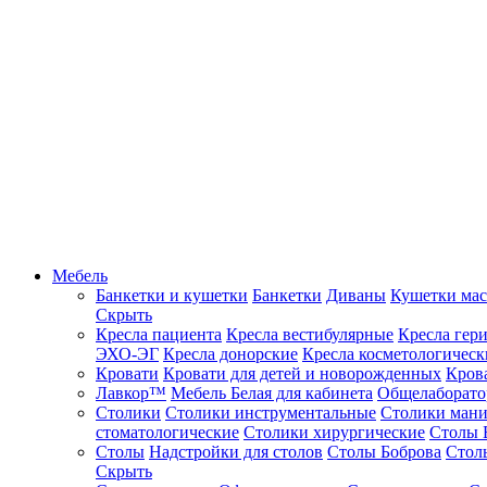
Мебель
Банкетки и кушетки
Банкетки
Диваны
Кушетки ма
Скрыть
Кресла пациента
Кресла вестибулярные
Кресла гер
ЭХО-ЭГ
Кресла донорские
Кресла косметологическ
Кровати
Кровати для детей и новорожденных
Кров
Лавкор™
Мебель Белая для кабинета
Общелаборато
Столики
Столики инструментальные
Столики ман
стоматологические
Столики хирургические
Столы 
Столы
Надстройки для столов
Столы Боброва
Стол
Скрыть