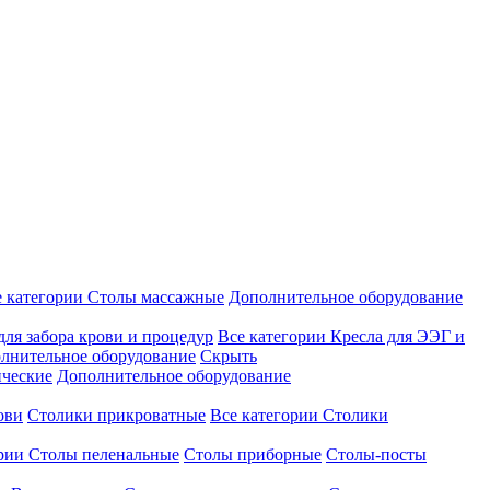
е категории
Столы массажные
Дополнительное оборудование
для забора крови и процедур
Все категории
Кресла для ЭЭГ и
лнительное оборудование
Скрыть
ические
Дополнительное оборудование
ови
Столики прикроватные
Все категории
Столики
ории
Столы пеленальные
Столы приборные
Столы-посты