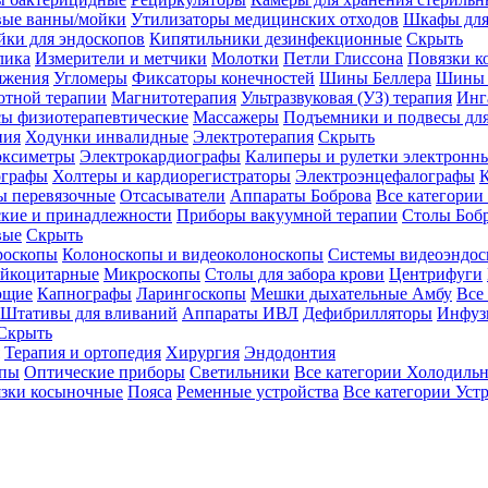
вые ванны/мойки
Утилизаторы медицинских отходов
Шкафы для
ки для эндоскопов
Кипятильники дезинфекционные
Скрыть
лика
Измерители и метчики
Молотки
Петли Глиссона
Повязки к
яжения
Угломеры
Фиксаторы конечностей
Шины Беллера
Шины 
отной терапии
Магнитотерапия
Ультразвуковая (УЗ) терапия
Инг
ы физиотерапевтические
Массажеры
Подъемники и подвесы дл
пия
Ходунки инвалидные
Электротерапия
Скрыть
оксиметры
Электрокардиографы
Калиперы и рулетки электронн
графы
Холтеры и кардиорегистраторы
Электроэнцефалографы
К
ы перевязочные
Отсасыватели
Аппараты Боброва
Все категории
ские и принадлежности
Приборы вакуумной терапии
Столы Боб
вые
Скрыть
роскопы
Колоноскопы и видеоколоноскопы
Системы видеоэндос
ейкоцитарные
Микроскопы
Столы для забора крови
Центрифуги
ющие
Капнографы
Ларингоскопы
Мешки дыхательные Амбу
Все
Штативы для вливаний
Аппараты ИВЛ
Дефибрилляторы
Инфуз
Скрыть
Терапия и ортопедия
Хирургия
Эндодонтия
упы
Оптические приборы
Светильники
Все категории
Холодильн
зки косыночные
Пояса
Ременные устройства
Все категории
Уст