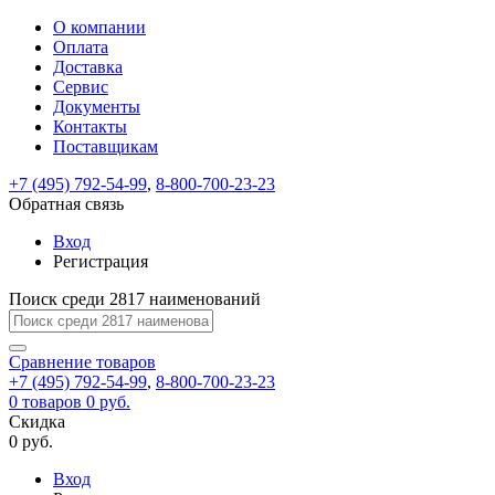
О компании
Восстановление
Обратная
Вход
Регистрация
Оплата
пароля
связь
На
Доставка
вашу
Сервис
почту
Только
Только
Документы
test@example.com
для
для
Ваше
Введите
Заполните
отправлена
Контакты
ИП
ИП
новый
Пароль
На
сообщение
ссылка.
форму.
и
и
Поставщикам
пароль
успешно
вашу
успешно
юр.
юр.
Перейдите
лиц
лиц
отправлено.
восстановлен
почту
+7 (495) 792-54-99
,
8-800-700-23-23
Мы
по
test@test.ru
ней
Обратная связь
отправим
для
отправлена
вам
завершения
Вход
ссылка.
регистрации.
ссылку
Регистрация
Войти
на
указанный
Поиск среди 2817 наименований
Перейдите
Сообщение
Ок
электронный
по
адрес,
ней
Сравнение
товаров
перейдя
для
+7 (495) 792-54-99
,
8-800-700-23-23
по
смены
Запомнить
Забыли
0
товаров
0 руб.
которой
пароля.
меня
пароль?
Скидка
Сменить
вы
0 руб.
сможете
пароль
Войти
Я принимаю условия
задать
Вход
пользовательского