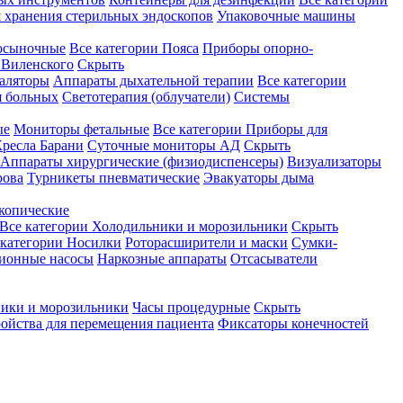
 хранения стерильных эндоскопов
Упаковочные машины
осыночные
Все категории
Пояса
Приборы опорно-
Виленского
Скрыть
аляторы
Аппараты дыхательной терапии
Все категории
я больных
Светотерапия (облучатели)
Системы
ые
Мониторы фетальные
Все категории
Приборы для
ресла Барани
Суточные мониторы АД
Скрыть
Аппараты хирургические (физиодиспенсеры)
Визуализаторы
рова
Турникеты пневматические
Эвакуаторы дыма
копические
Все категории
Холодильники и морозильники
Скрыть
 категории
Носилки
Роторасширители и маски
Сумки-
ионные насосы
Наркозные аппараты
Отсасыватели
ики и морозильники
Часы процедурные
Скрыть
ройства для перемещения пациента
Фиксаторы конечностей