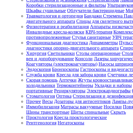
Коробки стерилизационные и фильтры
Ультразвуко
Шкафы сушильные
Облучатели бактерицидные
Мой
Травматология и ортопедия
Бандажи Стремена Пав
Зарегистрироваться
двигательного аппарата
Спицы для скелетного выт
Физиотерапия и реабилитация
Аппараты низкочаст
Инвалидные кресла-коляски
КВЧ-терапия
Комплекс
противопролежневые
Стулья санитарные
УВЧ тера
Функциональная диагностика
Динамометры
Пульс
Зачем
диагностики опорно-двигательного аппарата
Спиро
регистрироваться?
Хирургия
Светильники
Столы операционные
Стол
вен и допоборудование
Консоли
Лазеры хирургиче
Все
Коагуляторы (электрокоагуляторы)
Насосы шприце
покупки
Эндоскопия
Бронхоскопы
Гастроскопы и видеогаст
в
одном
Служба крови
Кресла для забора крови
Счетчики л
месте
Скорая помощь
Аптечки
Жгуты кровоостанавлива
Личный
холодильники
Термоконтейнеры
Укладки и наборы
менеджер
портативные
Рециркуляторы
Электрокардиографы
Стоматология
Оптика
Стерилизация и дезинфекция
Отслеживание
статуса
Прочее
Весы
Дозаторы для антисептиков
Лампы-л
заказа
Иммобилизация
Матрасы вакуумные
Носилки
Повя
Шины транспортные
Щиты спинальные
Скрыть
Проктология
Кресла проктологические
Рентгенология
Негатоскопы