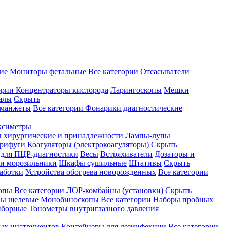
ие
Мониторы фетальные
Все категории
Отсасыватели
ории
Концентраторы кислорода
Ларингоскопы
Мешки
алы
Скрыть
 манжеты
Все категории
Фонарики диагностические
ксиметры
ы хирургические и принадлежности
Лампы-лупы
рифуги
Коагуляторы (электрокоагуляторы)
Скрыть
 для ПЦР-диагностики
Весы
Встряхиватели
Дозаторы и
и морозильники
Шкафы сушильные
Штативы
Скрыть
аботки
Устройства обогрева новорожденных
Все категории
опы
Все категории
ЛОР-комбайны (установки)
Скрыть
ы щелевые
Монобиноскопы
Все категории
Наборы пробных
иборные
Тонометры внутриглазного давления
ных инструментов
Контейнеры для дезинфекции
Все категории