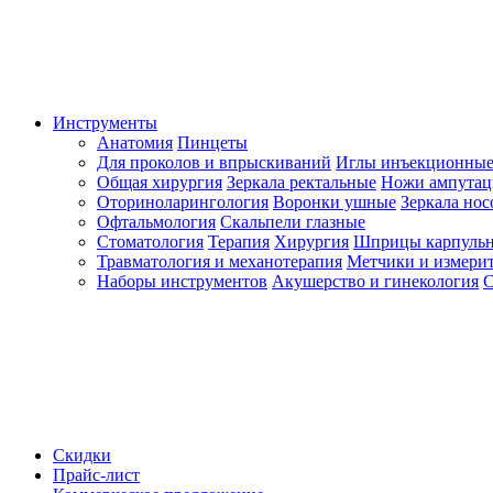
Инструменты
Анатомия
Пинцеты
Для проколов и впрыскиваний
Иглы инъекционные
Общая хирургия
Зеркала ректальные
Ножи ампута
Оториноларингология
Воронки ушные
Зеркала но
Офтальмология
Скальпели глазные
Стоматология
Терапия
Хирургия
Шприцы карпуль
Травматология и механотерапия
Метчики и измерит
Наборы инструментов
Акушерство и гинекология
С
Скидки
Прайс-лист