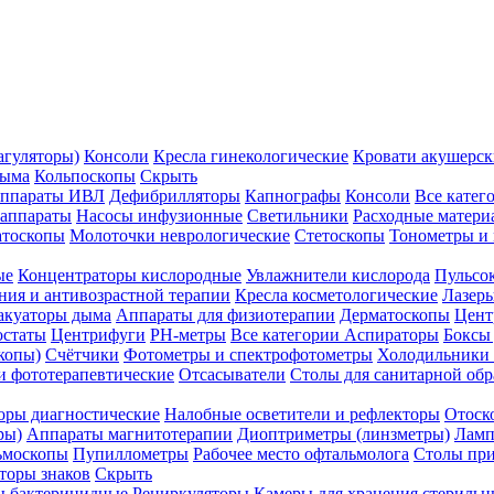
агуляторы)
Консоли
Кресла гинекологические
Кровати акушерск
дыма
Кольпоскопы
Скрыть
ппараты ИВЛ
Дефибрилляторы
Капнографы
Консоли
Все катег
 аппараты
Насосы инфузионные
Светильники
Расходные матери
атоскопы
Молоточки неврологические
Стетоскопы
Тонометры и
ые
Концентраторы кислородные
Увлажнители кислорода
Пульсо
ния и антивозрастной терапии
Кресла косметологические
Лазер
акуаторы дыма
Аппараты для физиотерапии
Дерматоскопы
Цент
остаты
Центрифуги
PH-метры
Все категории
Аспираторы
Боксы
копы)
Счётчики
Фотометры и спектрофотометры
Холодильники 
и фототерапевтические
Отсасыватели
Столы для санитарной обр
оры диагностические
Налобные осветители и рефлекторы
Отоск
ры)
Аппараты магнитотерапии
Диоптриметры (линзметры)
Ламп
ьмоскопы
Пупиллометры
Рабочее место офтальмолога
Столы пр
торы знаков
Скрыть
 бактерицидные
Рециркуляторы
Камеры для хранения стериль