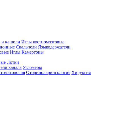
 и канюли
Иглы костномозговые
ционные
Скальпели
Языкодержатели
совые
Иглы
Камертоны
ные
Лотки
ели канала
Угломеры
томатология
Оториноларингология
Хирургия