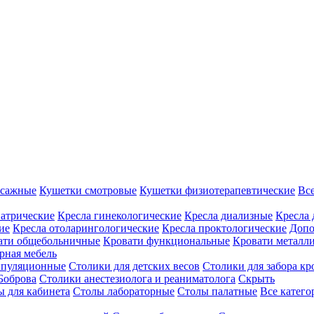
ссажные
Кушетки смотровые
Кушетки физиотерапевтические
Вс
иатрические
Кресла гинекологические
Кресла диализные
Кресла 
ие
Кресла отоларингологические
Кресла проктологические
Допо
ати общебольничные
Кровати функциональные
Кровати металл
рная мебель
ипуляционные
Столики для детских весов
Столики для забора кр
Боброва
Столики анестезиолога и реаниматолога
Скрыть
ы для кабинета
Столы лабораторные
Столы палатные
Все катег