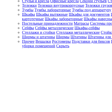
Стулья и кресла
Офисные кресла
Секции стульев
Ст
Тележки
Тележки внутрикорпусные
Тележки грузо
Тумбы
Тумбы лабораторные
Тумбы под аппаратуру
Шкафы
Шкафы вытяжные
Шкафы для документов
картотечные
Шкафы лабораторные
Шкафы навесны
Постельные принадлежности
Матрасы
Системы пр
Сейфы
Сейфы металлические
Шкафы-сейфы
Стеллажи и стойки
Стеллажи металлические
Стойк
Ширмы и штативы
Ширмы
Штативы
Штативы для 
Прочее
Вешалки
Ростомеры
Подставки для биксов
уборки помещений
Скрыть