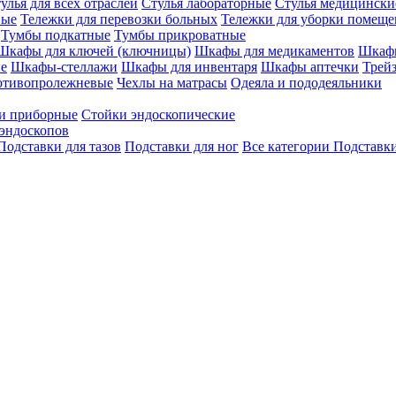
улья для всех отраслей
Стулья лабораторные
Стулья медицински
вые
Тележки для перевозки больных
Тележки для уборки помещ
Тумбы подкатные
Тумбы прикроватные
Шкафы для ключей (ключницы)
Шкафы для медикаментов
Шкафы
е
Шкафы-стеллажи
Шкафы для инвентаря
Шкафы аптечки
Трей
отивопролежневые
Чехлы на матрасы
Одеяла и пододеяльники
и приборные
Стойки эндоскопические
эндоскопов
Подставки для тазов
Подставки для ног
Все категории
Подставки