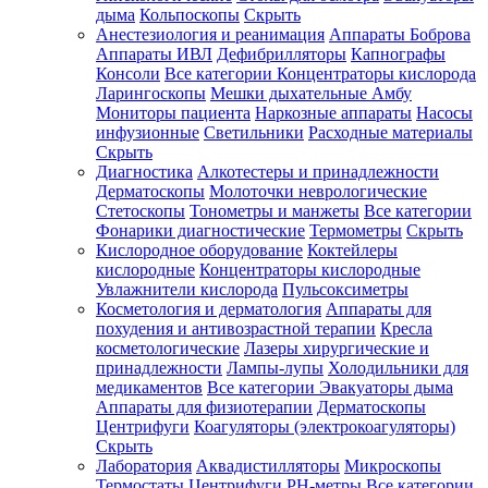
дыма
Кольпоскопы
Скрыть
Анестезиология и реанимация
Аппараты Боброва
Аппараты ИВЛ
Дефибрилляторы
Капнографы
Консоли
Все категории
Концентраторы кислорода
Ларингоскопы
Мешки дыхательные Амбу
Мониторы пациента
Наркозные аппараты
Насосы
инфузионные
Светильники
Расходные материалы
Скрыть
Диагностика
Алкотестеры и принадлежности
Дерматоскопы
Молоточки неврологические
Стетоскопы
Тонометры и манжеты
Все категории
Фонарики диагностические
Термометры
Скрыть
Кислородное оборудование
Коктейлеры
кислородные
Концентраторы кислородные
Увлажнители кислорода
Пульсоксиметры
Косметология и дерматология
Аппараты для
похудения и антивозрастной терапии
Кресла
косметологические
Лазеры хирургические и
принадлежности
Лампы-лупы
Холодильники для
медикаментов
Все категории
Эвакуаторы дыма
Аппараты для физиотерапии
Дерматоскопы
Центрифуги
Коагуляторы (электрокоагуляторы)
Скрыть
Лаборатория
Аквадистилляторы
Микроскопы
Термостаты
Центрифуги
PH-метры
Все категории