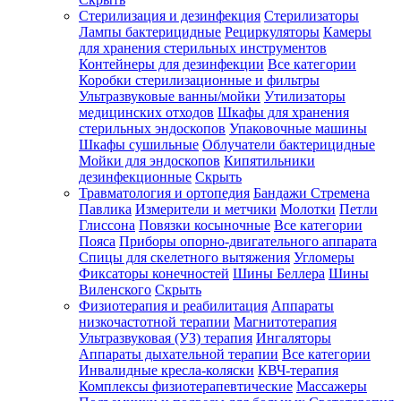
Стерилизация и дезинфекция
Стерилизаторы
Лампы бактерицидные
Рециркуляторы
Камеры
для хранения стерильных инструментов
Контейнеры для дезинфекции
Все категории
Коробки стерилизационные и фильтры
Ультразвуковые ванны/мойки
Утилизаторы
медицинских отходов
Шкафы для хранения
стерильных эндоскопов
Упаковочные машины
Шкафы сушильные
Облучатели бактерицидные
Мойки для эндоскопов
Кипятильники
дезинфекционные
Скрыть
Травматология и ортопедия
Бандажи Стремена
Павлика
Измерители и метчики
Молотки
Петли
Глиссона
Повязки косыночные
Все категории
Пояса
Приборы опорно-двигательного аппарата
Спицы для скелетного вытяжения
Угломеры
Фиксаторы конечностей
Шины Беллера
Шины
Виленского
Скрыть
Физиотерапия и реабилитация
Аппараты
низкочастотной терапии
Магнитотерапия
Ультразвуковая (УЗ) терапия
Ингаляторы
Аппараты дыхательной терапии
Все категории
Инвалидные кресла-коляски
КВЧ-терапия
Комплексы физиотерапевтические
Массажеры