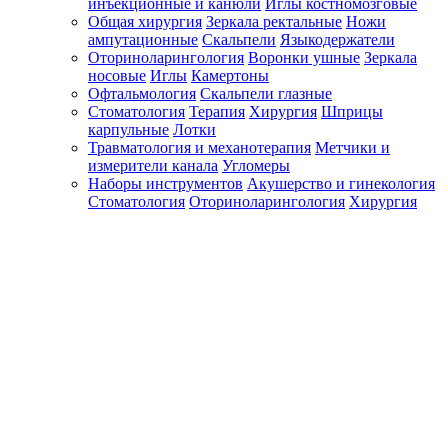
инъекционные и канюли
Иглы костномозговые
Общая хирургия
Зеркала ректальные
Ножи
ампутационные
Скальпели
Языкодержатели
Оториноларингология
Воронки ушные
Зеркала
носовые
Иглы
Камертоны
Офтальмология
Скальпели глазные
Стоматология
Терапия
Хирургия
Шприцы
карпульные
Лотки
Травматология и механотерапия
Метчики и
измерители канала
Угломеры
Наборы инструментов
Акушерство и гинекология
Стоматология
Оториноларингология
Хирургия