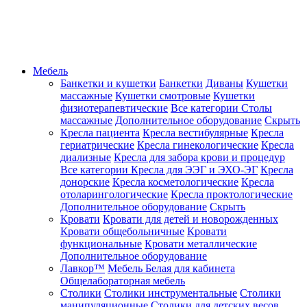
Мебель
Банкетки и кушетки
Банкетки
Диваны
Кушетки
массажные
Кушетки смотровые
Кушетки
физиотерапевтические
Все категории
Столы
массажные
Дополнительное оборудование
Скрыть
Кресла пациента
Кресла вестибулярные
Кресла
гериатрические
Кресла гинекологические
Кресла
диализные
Кресла для забора крови и процедур
Все категории
Кресла для ЭЭГ и ЭХО-ЭГ
Кресла
донорские
Кресла косметологические
Кресла
отоларингологические
Кресла проктологические
Дополнительное оборудование
Скрыть
Кровати
Кровати для детей и новорожденных
Кровати общебольничные
Кровати
функциональные
Кровати металлические
Дополнительное оборудование
Лавкор™
Мебель Белая для кабинета
Общелабораторная мебель
Столики
Столики инструментальные
Столики
манипуляционные
Столики для детских весов