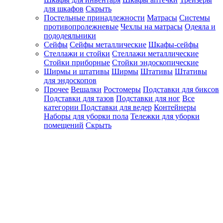
для шкафов
Скрыть
Постельные принадлежности
Матрасы
Системы
противопролежневые
Чехлы на матрасы
Одеяла и
пододеяльники
Сейфы
Сейфы металлические
Шкафы-сейфы
Стеллажи и стойки
Стеллажи металлические
Стойки приборные
Стойки эндоскопические
Ширмы и штативы
Ширмы
Штативы
Штативы
для эндоскопов
Прочее
Вешалки
Ростомеры
Подставки для биксов
Подставки для тазов
Подставки для ног
Все
категории
Подставки для ведер
Контейнеры
Наборы для уборки пола
Тележки для уборки
помещений
Скрыть