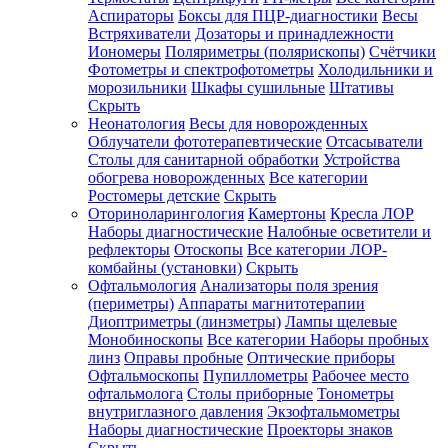
Аспираторы
Боксы для ПЦР-диагностики
Весы
Встряхиватели
Дозаторы и принадлежности
Иономеры
Поляриметры (полярископы)
Счётчики
Фотометры и спектрофотометры
Холодильники и
морозильники
Шкафы сушильные
Штативы
Скрыть
Неонатология
Весы для новорожденных
Облучатели фототерапевтические
Отсасыватели
Столы для санитарной обработки
Устройства
обогрева новорожденных
Все категории
Ростомеры детские
Скрыть
Оториноларингология
Камертоны
Кресла ЛОР
Наборы диагностические
Налобные осветители и
рефлекторы
Отоскопы
Все категории
ЛОР-
комбайны (установки)
Скрыть
Офтальмология
Анализаторы поля зрения
(периметры)
Аппараты магнитотерапии
Диоптриметры (линзметры)
Лампы щелевые
Монобиноскопы
Все категории
Наборы пробных
линз
Оправы пробные
Оптические приборы
Офтальмоскопы
Пупиллометры
Рабочее место
офтальмолога
Столы приборные
Тонометры
внутриглазного давления
Экзофтальмометры
Наборы диагностические
Проекторы знаков
Скрыть