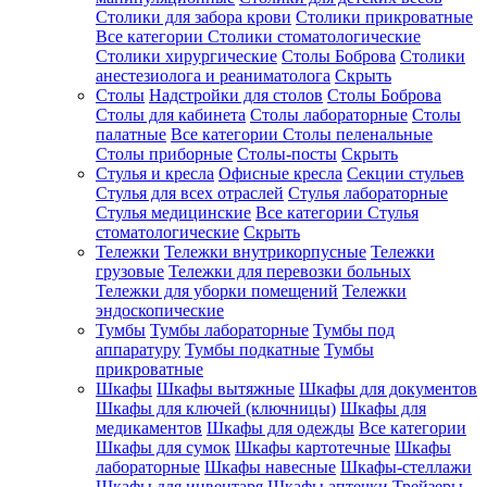
Столики для забора крови
Столики прикроватные
Все категории
Столики стоматологические
Столики хирургические
Столы Боброва
Столики
анестезиолога и реаниматолога
Скрыть
Столы
Надстройки для столов
Столы Боброва
Столы для кабинета
Столы лабораторные
Столы
палатные
Все категории
Столы пеленальные
Столы приборные
Столы-посты
Скрыть
Стулья и кресла
Офисные кресла
Секции стульев
Стулья для всех отраслей
Стулья лабораторные
Стулья медицинские
Все категории
Стулья
стоматологические
Скрыть
Тележки
Тележки внутрикорпусные
Тележки
грузовые
Тележки для перевозки больных
Тележки для уборки помещений
Тележки
эндоскопические
Тумбы
Тумбы лабораторные
Тумбы под
аппаратуру
Тумбы подкатные
Тумбы
прикроватные
Шкафы
Шкафы вытяжные
Шкафы для документов
Шкафы для ключей (ключницы)
Шкафы для
медикаментов
Шкафы для одежды
Все категории
Шкафы для сумок
Шкафы картотечные
Шкафы
лабораторные
Шкафы навесные
Шкафы-стеллажи
Шкафы для инвентаря
Шкафы аптечки
Трейзеры