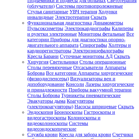
Подъемники и подвесы для больных
Светотерапия
(облучатели)
Системы противопролежневые
Стулья санитарные
УВЧ терапия
Ходунки
инвалидные
Электротерапия
Скрыть
Функциональная диагностика
Динамометры
Пульсоксиметры
Электрокардиографы
Калиперы
и рулетки электронные
Мониторы фетальные
Все
категории
Приборы для диагностики опорно-
двигательного аппарата
Спирографы
Холтеры и
кардиорегистраторы
Электроэнцефалографы
Кресла Барани
Суточные мониторы АД
Скрыть
Хирургия
Светильники
Столы операционные
Столы перевязочные
Отсасыватели
Аппараты
Боброва
Все категории
Аппараты хирургические
(физиодиспенсеры)
Визуализаторы вен и
допоборудование
Консоли
Лазеры хирургические
и принадлежности
Приборы вакуумной терапии
Столы Боброва
Турникеты пневматические
Эвакуаторы дыма
Коагуляторы
(электрокоагуляторы)
Насосы шприцевые
Скрыть
Эндоскопия
Бронхоскопы
Гастроскопы и
видеогастроскопы
Колоноскопы и
видеоколоноскопы
Системы
видеоэндоскопические
Служба крови
Кресла для забора крови
Счетчики