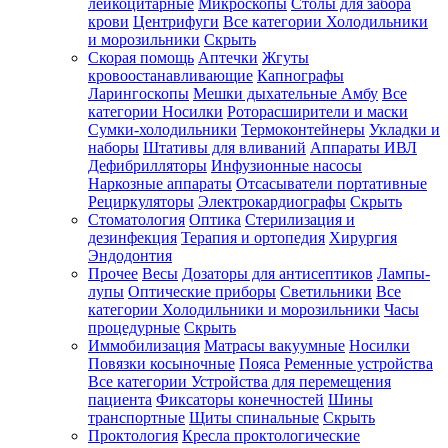
лейкоцитарные
Микроскопы
Столы для забора
крови
Центрифуги
Все категории
Холодильники
и морозильники
Скрыть
Скорая помощь
Аптечки
Жгуты
кровоостанавливающие
Капнографы
Ларингоскопы
Мешки дыхательные Амбу
Все
категории
Носилки
Роторасширители и маски
Сумки-холодильники
Термоконтейнеры
Укладки и
наборы
Штативы для вливаний
Аппараты ИВЛ
Дефибрилляторы
Инфузионные насосы
Наркозные аппараты
Отсасыватели портативные
Рециркуляторы
Электрокардиографы
Скрыть
Стоматология
Оптика
Стерилизация и
дезинфекция
Терапия и ортопедия
Хирургия
Эндодонтия
Прочее
Весы
Дозаторы для антисептиков
Лампы-
лупы
Оптические приборы
Светильники
Все
категории
Холодильники и морозильники
Часы
процедурные
Скрыть
Иммобилизация
Матрасы вакуумные
Носилки
Повязки косыночные
Пояса
Ременные устройства
Все категории
Устройства для перемещения
пациента
Фиксаторы конечностей
Шины
транспортные
Щиты спинальные
Скрыть
Проктология
Кресла проктологические