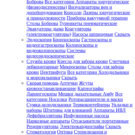
Боброва
Все категории
Аппараты хирургические
(физиодиспенсеры)
Визуализаторы вен и
допоборудование
Консоли
Лазеры хирургические
и принадлежности
Приборы вакуумной терапии
Столы Боброва
Турникеты пневматические
Эвакуаторы дыма
Коагуляторы
(электрокоагуляторы)
Насосы шприцевые
Скрыть
Эндоскопия
Бронхоскопы
Гастроскопы и
видеогастроскопы
Колоноскопы и
видеоколоноскопы
Системы
видеоэндоскопические
Служба крови
Кресла для забора крови
Счетчики
лейкоцитарные
Микроскопы
Столы для забора
крови
Центрифуги
Все категории
Холодильники
и морозильники
Скрыть
Скорая помощь
Аптечки
Жгуты
кровоостанавливающие
Капнографы
Ларингоскопы
Мешки дыхательные Амбу
Все
категории
Носилки
Роторасширители и маски
Сумки-холодильники
Термоконтейнеры
Укладки и
наборы
Штативы для вливаний
Аппараты ИВЛ
Дефибрилляторы
Инфузионные насосы
Наркозные аппараты
Отсасыватели портативные
Рециркуляторы
Электрокардиографы
Скрыть
Стоматология
Оптика
Стерилизация и