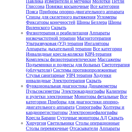
Павлика
Измерители и метчики
Молотки
Петли
Глиссона
Повязки косыночные
Все категории
Пояса
Приборы опорно-двигательного аппарата
Спицы для скелетного вытяжения
Угломеры
Фиксаторы конечностей
Шины Беллера
Шины
Виленского
Скрыть
Физиотерапия и реабилитация
Аппараты
низкочастотной терапии
Магнитотерапия
Ультразвуковая (УЗ) терапия
Ингаляторы
Аппараты дыхательной терапии
Все категории
Инвалидные кресла-коляски
КВЧ-терапия
Комплексы физиотерапевтические
Массажеры
Подъемники и подвесы для больных
Светотерапия
(облучатели)
Системы противопролежневые
Стулья санитарные
УВЧ терапия
Ходунки
инвалидные
Электротерапия
Скрыть
Функциональная диагностика
Динамометры
Пульсоксиметры
Электрокардиографы
Калиперы
и рулетки электронные
Мониторы фетальные
Все
категории
Приборы для диагностики опорно-
двигательного аппарата
Спирографы
Холтеры и
кардиорегистраторы
Электроэнцефалографы
Кресла Барани
Суточные мониторы АД
Скрыть
Хирургия
Светильники
Столы операционные
Столы перевязочные
Отсасыватели
Аппараты