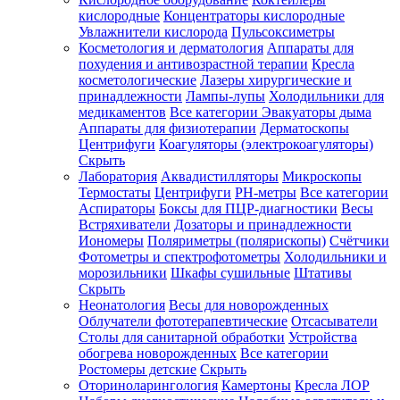
кислородные
Концентраторы кислородные
Увлажнители кислорода
Пульсоксиметры
Косметология и дерматология
Аппараты для
Зарегистрироваться
похудения и антивозрастной терапии
Кресла
косметологические
Лазеры хирургические и
принадлежности
Лампы-лупы
Холодильники для
медикаментов
Все категории
Эвакуаторы дыма
Аппараты для физиотерапии
Дерматоскопы
Зачем
Центрифуги
Коагуляторы (электрокоагуляторы)
регистрироваться?
Скрыть
Лаборатория
Аквадистилляторы
Микроскопы
Все
Термостаты
Центрифуги
PH-метры
Все категории
покупки
в
Аспираторы
Боксы для ПЦР-диагностики
Весы
одном
Встряхиватели
Дозаторы и принадлежности
месте
Иономеры
Поляриметры (полярископы)
Счётчики
Личный
Фотометры и спектрофотометры
Холодильники и
менеджер
морозильники
Шкафы сушильные
Штативы
Отслеживание
Скрыть
статуса
Неонатология
Весы для новорожденных
заказа
Облучатели фототерапевтические
Отсасыватели
Столы для санитарной обработки
Устройства
обогрева новорожденных
Все категории
Ростомеры детские
Скрыть
Оториноларингология
Камертоны
Кресла ЛОР