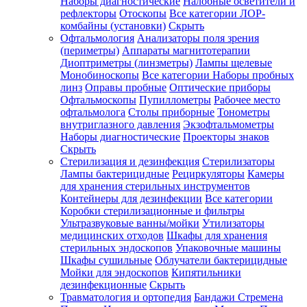
Наборы диагностические
Налобные осветители и
рефлекторы
Отоскопы
Все категории
ЛОР-
комбайны (установки)
Скрыть
Офтальмология
Анализаторы поля зрения
(периметры)
Аппараты магнитотерапии
Диоптриметры (линзметры)
Лампы щелевые
Монобиноскопы
Все категории
Наборы пробных
линз
Оправы пробные
Оптические приборы
Офтальмоскопы
Пупиллометры
Рабочее место
офтальмолога
Столы приборные
Тонометры
внутриглазного давления
Экзофтальмометры
Наборы диагностические
Проекторы знаков
Скрыть
Стерилизация и дезинфекция
Стерилизаторы
Лампы бактерицидные
Рециркуляторы
Камеры
для хранения стерильных инструментов
Контейнеры для дезинфекции
Все категории
Коробки стерилизационные и фильтры
Ультразвуковые ванны/мойки
Утилизаторы
медицинских отходов
Шкафы для хранения
стерильных эндоскопов
Упаковочные машины
Шкафы сушильные
Облучатели бактерицидные
Мойки для эндоскопов
Кипятильники
дезинфекционные
Скрыть
Травматология и ортопедия
Бандажи Стремена