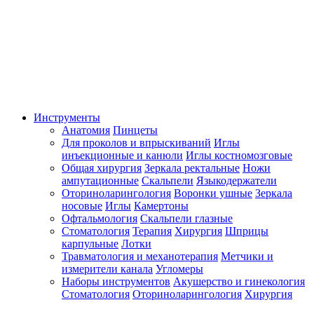
Инструменты
Анатомия
Пинцеты
Для проколов и впрыскиваний
Иглы
инъекционные и канюли
Иглы костномозговые
Общая хирургия
Зеркала ректальные
Ножи
ампутационные
Скальпели
Языкодержатели
Оториноларингология
Воронки ушные
Зеркала
носовые
Иглы
Камертоны
Офтальмология
Скальпели глазные
Стоматология
Терапия
Хирургия
Шприцы
карпульные
Лотки
Травматология и механотерапия
Метчики и
измерители канала
Угломеры
Наборы инструментов
Акушерство и гинекология
Стоматология
Оториноларингология
Хирургия