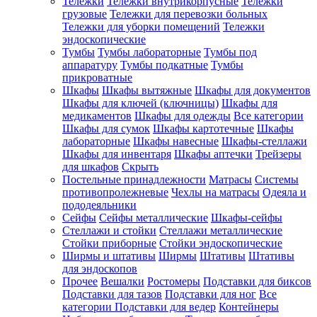
Тележки
Тележки внутрикорпусные
Тележки
грузовые
Тележки для перевозки больных
Тележки для уборки помещений
Тележки
эндоскопические
Тумбы
Тумбы лабораторные
Тумбы под
аппаратуру
Тумбы подкатные
Тумбы
прикроватные
Шкафы
Шкафы вытяжные
Шкафы для документов
Шкафы для ключей (ключницы)
Шкафы для
медикаментов
Шкафы для одежды
Все категории
Шкафы для сумок
Шкафы картотечные
Шкафы
лабораторные
Шкафы навесные
Шкафы-стеллажи
Шкафы для инвентаря
Шкафы аптечки
Трейзеры
для шкафов
Скрыть
Постельные принадлежности
Матрасы
Системы
противопролежневые
Чехлы на матрасы
Одеяла и
пододеяльники
Сейфы
Сейфы металлические
Шкафы-сейфы
Стеллажи и стойки
Стеллажи металлические
Стойки приборные
Стойки эндоскопические
Ширмы и штативы
Ширмы
Штативы
Штативы
для эндоскопов
Прочее
Вешалки
Ростомеры
Подставки для биксов
Подставки для тазов
Подставки для ног
Все
категории
Подставки для ведер
Контейнеры