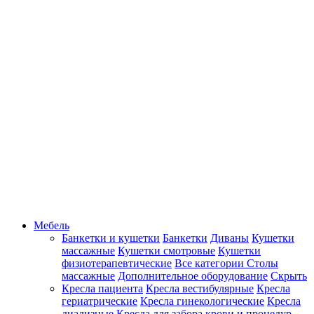
Мебель
Банкетки и кушетки
Банкетки
Диваны
Кушетки
массажные
Кушетки смотровые
Кушетки
физиотерапевтические
Все категории
Столы
массажные
Дополнительное оборудование
Скрыть
Кресла пациента
Кресла вестибулярные
Кресла
гериатрические
Кресла гинекологические
Кресла
диализные
Кресла для забора крови и процедур