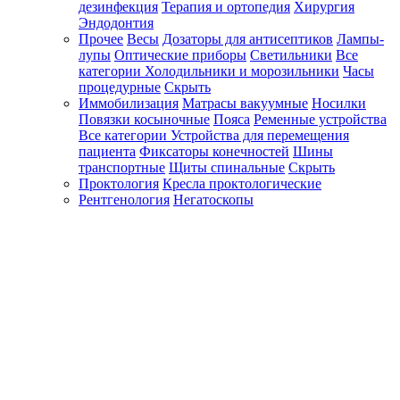
дезинфекция
Терапия и ортопедия
Хирургия
Эндодонтия
Прочее
Весы
Дозаторы для антисептиков
Лампы-
лупы
Оптические приборы
Светильники
Все
категории
Холодильники и морозильники
Часы
процедурные
Скрыть
Иммобилизация
Матрасы вакуумные
Носилки
Повязки косыночные
Пояса
Ременные устройства
Все категории
Устройства для перемещения
пациента
Фиксаторы конечностей
Шины
транспортные
Щиты спинальные
Скрыть
Проктология
Кресла проктологические
Рентгенология
Негатоскопы