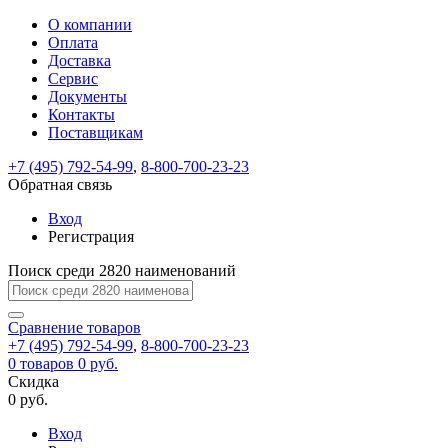
О компании
Восстановление
Обратная
Вход
Регистрация
Оплата
пароля
связь
На
Доставка
вашу
Сервис
почту
Только
Только
Документы
test@example.com
для
для
Ваше
Введите
Заполните
отправлена
ИП
ИП
Контакты
новый
Пароль
На
сообщение
форму.
ссылка.
и
и
пароль
Поставщикам
успешно
вашу
успешно
юр.
юр.
Перейдите
отправлено.
лиц
лиц
восстановлен
почту
Мы
+7 (495) 792-54-99
,
8-800-700-23-23
по
test@test.ru
ней
отправим
Обратная связь
для
отправлена
вам
завершения
ссылка.
Вход
регистрации.
ссылку
Регистрация
Войти
на
указанный
Перейдите
Сообщение
Поиск среди 2820 наименований
Ок
электронный
по
адрес,
ней
перейдя
Сравнение
для
товаров
по
+7 (495) 792-54-99
,
8-800-700-23-23
смены
Запомнить
Забыли
0
товаров
которой
0 руб.
пароля.
меня
пароль?
Сменить
Скидка
вы
0 руб.
сможете
пароль
Я принимаю условия
Войти
задать
пользовательского
Вход
новый
соглашения
и