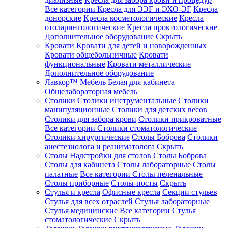
Все категории
Кресла для ЭЭГ и ЭХО-ЭГ
Кресла
донорские
Кресла косметологические
Кресла
отоларингологические
Кресла проктологические
Дополнительное оборудование
Скрыть
Кровати
Кровати для детей и новорожденных
Кровати общебольничные
Кровати
функциональные
Кровати металлические
Дополнительное оборудование
Лавкор™
Мебель Белая для кабинета
Общелабораторная мебель
Столики
Столики инструментальные
Столики
манипуляционные
Столики для детских весов
Столики для забора крови
Столики прикроватные
Все категории
Столики стоматологические
Столики хирургические
Столы Боброва
Столики
анестезиолога и реаниматолога
Скрыть
Столы
Надстройки для столов
Столы Боброва
Столы для кабинета
Столы лабораторные
Столы
палатные
Все категории
Столы пеленальные
Столы приборные
Столы-посты
Скрыть
Стулья и кресла
Офисные кресла
Секции стульев
Стулья для всех отраслей
Стулья лабораторные
Стулья медицинские
Все категории
Стулья
стоматологические
Скрыть