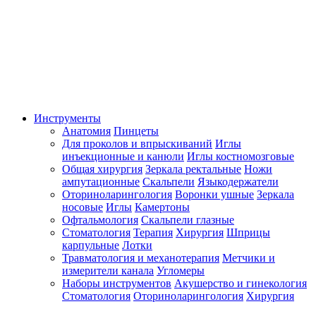
Инструменты
Анатомия
Пинцеты
Для проколов и впрыскиваний
Иглы
инъекционные и канюли
Иглы костномозговые
Общая хирургия
Зеркала ректальные
Ножи
ампутационные
Скальпели
Языкодержатели
Оториноларингология
Воронки ушные
Зеркала
носовые
Иглы
Камертоны
Офтальмология
Скальпели глазные
Стоматология
Терапия
Хирургия
Шприцы
карпульные
Лотки
Травматология и механотерапия
Метчики и
измерители канала
Угломеры
Наборы инструментов
Акушерство и гинекология
Стоматология
Оториноларингология
Хирургия