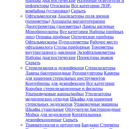
Наборы диагностические
Налобные осветители и
рефлекторы
Отоскопы
Все категории
ЛОР-
комбайны (установки)
Скрыть
Офтальмология
Анализаторы поля зрения
(периметры)
Аппараты магнитотерапии
Диоптриметры (линзметры)
Лампы щелевые
Монобиноскопы
Все категории
Наборы пробных
линз
Оправы пробные
Оптические приборы
Офтальмоскопы
Пупиллометры
Рабочее место
офтальмолога
Столы приборные
Тонометры
внутриглазного давления
Экзофтальмометры
Наборы диагностические
Проекторы знаков
Скрыть
Стерилизация и дезинфекция
Стерилизаторы
Лампы бактерицидные
Рециркуляторы
Камеры
для хранения стерильных инструментов
Контейнеры для дезинфекции
Все категории
Коробки стерилизационные и фильтры
Ультразвуковые ванны/мойки
Утилизаторы
медицинских отходов
Шкафы для хранения
стерильных эндоскопов
Упаковочные машины
Шкафы сушильные
Облучатели бактерицидные
Мойки для эндоскопов
Кипятильники
дезинфекционные
Скрыть
Травматология и ортопедия
Бандажи Стремена