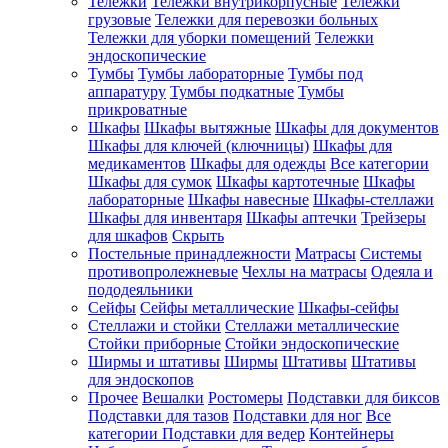
Тележки
Тележки внутрикорпусные
Тележки
грузовые
Тележки для перевозки больных
Тележки для уборки помещений
Тележки
эндоскопические
Тумбы
Тумбы лабораторные
Тумбы под
аппаратуру
Тумбы подкатные
Тумбы
прикроватные
Шкафы
Шкафы вытяжные
Шкафы для документов
Шкафы для ключей (ключницы)
Шкафы для
медикаментов
Шкафы для одежды
Все категории
Шкафы для сумок
Шкафы картотечные
Шкафы
лабораторные
Шкафы навесные
Шкафы-стеллажи
Шкафы для инвентаря
Шкафы аптечки
Трейзеры
для шкафов
Скрыть
Постельные принадлежности
Матрасы
Системы
противопролежневые
Чехлы на матрасы
Одеяла и
пододеяльники
Сейфы
Сейфы металлические
Шкафы-сейфы
Стеллажи и стойки
Стеллажи металлические
Стойки приборные
Стойки эндоскопические
Ширмы и штативы
Ширмы
Штативы
Штативы
для эндоскопов
Прочее
Вешалки
Ростомеры
Подставки для биксов
Подставки для тазов
Подставки для ног
Все
категории
Подставки для ведер
Контейнеры