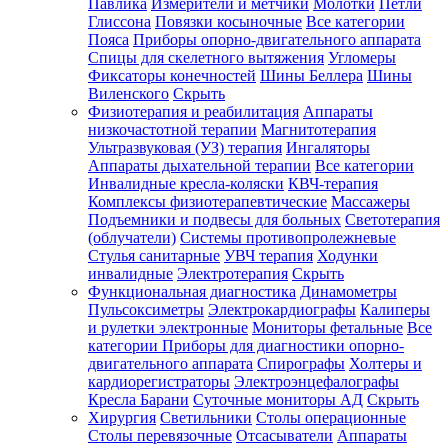
Павлика
Измерители и метчики
Молотки
Петли
Глиссона
Повязки косыночные
Все категории
Пояса
Приборы опорно-двигательного аппарата
Спицы для скелетного вытяжения
Угломеры
Фиксаторы конечностей
Шины Беллера
Шины
Виленского
Скрыть
Физиотерапия и реабилитация
Аппараты
низкочастотной терапии
Магнитотерапия
Ультразвуковая (УЗ) терапия
Ингаляторы
Аппараты дыхательной терапии
Все категории
Инвалидные кресла-коляски
КВЧ-терапия
Комплексы физиотерапевтические
Массажеры
Подъемники и подвесы для больных
Светотерапия
(облучатели)
Системы противопролежневые
Стулья санитарные
УВЧ терапия
Ходунки
инвалидные
Электротерапия
Скрыть
Функциональная диагностика
Динамометры
Пульсоксиметры
Электрокардиографы
Калиперы
и рулетки электронные
Мониторы фетальные
Все
категории
Приборы для диагностики опорно-
двигательного аппарата
Спирографы
Холтеры и
кардиорегистраторы
Электроэнцефалографы
Кресла Барани
Суточные мониторы АД
Скрыть
Хирургия
Светильники
Столы операционные
Столы перевязочные
Отсасыватели
Аппараты