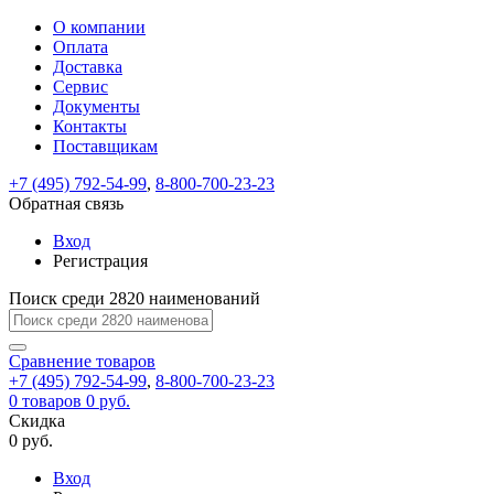
О компании
Восстановление
Обратная
Вход
Регистрация
Оплата
пароля
связь
На
Доставка
вашу
Сервис
почту
Только
Только
Документы
test@example.com
для
для
Ваше
Введите
Заполните
отправлена
ИП
ИП
Контакты
новый
Пароль
На
сообщение
форму.
ссылка.
и
и
пароль
Поставщикам
успешно
вашу
успешно
юр.
юр.
Перейдите
отправлено.
лиц
лиц
восстановлен
почту
Мы
+7 (495) 792-54-99
,
8-800-700-23-23
по
test@test.ru
ней
отправим
Обратная связь
для
отправлена
вам
завершения
ссылка.
Вход
регистрации.
ссылку
Регистрация
Войти
на
указанный
Перейдите
Сообщение
Поиск среди 2820 наименований
Ок
электронный
по
адрес,
ней
перейдя
Сравнение
для
товаров
по
+7 (495) 792-54-99
,
8-800-700-23-23
смены
Запомнить
Забыли
0
товаров
которой
0 руб.
пароля.
меня
пароль?
Сменить
Скидка
вы
0 руб.
сможете
пароль
Я принимаю условия
Войти
задать
пользовательского
Вход
новый
соглашения
и