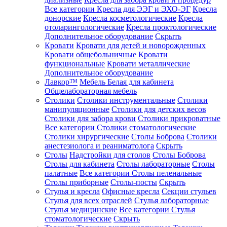
Все категории
Кресла для ЭЭГ и ЭХО-ЭГ
Кресла
донорские
Кресла косметологические
Кресла
отоларингологические
Кресла проктологические
Дополнительное оборудование
Скрыть
Кровати
Кровати для детей и новорожденных
Кровати общебольничные
Кровати
функциональные
Кровати металлические
Дополнительное оборудование
Лавкор™
Мебель Белая для кабинета
Общелабораторная мебель
Столики
Столики инструментальные
Столики
манипуляционные
Столики для детских весов
Столики для забора крови
Столики прикроватные
Все категории
Столики стоматологические
Столики хирургические
Столы Боброва
Столики
анестезиолога и реаниматолога
Скрыть
Столы
Надстройки для столов
Столы Боброва
Столы для кабинета
Столы лабораторные
Столы
палатные
Все категории
Столы пеленальные
Столы приборные
Столы-посты
Скрыть
Стулья и кресла
Офисные кресла
Секции стульев
Стулья для всех отраслей
Стулья лабораторные
Стулья медицинские
Все категории
Стулья
стоматологические
Скрыть