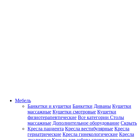
Мебель
Банкетки и кушетки
Банкетки
Диваны
Кушетки
массажные
Кушетки смотровые
Кушетки
физиотерапевтические
Все категории
Столы
массажные
Дополнительное оборудование
Скрыть
Кресла пациента
Кресла вестибулярные
Кресла
гериатрические
Кресла гинекологические
Кресла
диализные
Кресла для забора крови и процедур