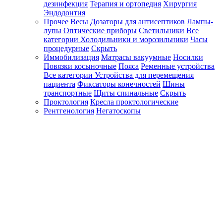
дезинфекция
Терапия и ортопедия
Хирургия
Эндодонтия
Прочее
Весы
Дозаторы для антисептиков
Лампы-
лупы
Оптические приборы
Светильники
Все
категории
Холодильники и морозильники
Часы
процедурные
Скрыть
Иммобилизация
Матрасы вакуумные
Носилки
Повязки косыночные
Пояса
Ременные устройства
Все категории
Устройства для перемещения
пациента
Фиксаторы конечностей
Шины
транспортные
Щиты спинальные
Скрыть
Проктология
Кресла проктологические
Рентгенология
Негатоскопы