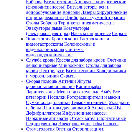
Боброва
Все категории
Аппараты хирургические
(физиодиспенсеры)
Визуализаторы вен и
допоборудование
Консоли
Лазеры хирургические
и принадлежности
Приборы вакуумной терапии
Столы Боброва
Турникеты пневматические
Эвакуаторы дыма
Коагуляторы
(электрокоагуляторы)
Насосы шприцевые
Скрыть
Эндоскопия
Бронхоскопы
Гастроскопы и
видеогастроскопы
Колоноскопы и
видеоколоноскопы
Системы
видеоэндоскопические
Служба крови
Кресла для забора крови
Счетчики
лейкоцитарные
Микроскопы
Столы для забора
крови
Центрифуги
Все категории
Холодильники
и морозильники
Скрыть
Скорая помощь
Аптечки
Жгуты
кровоостанавливающие
Капнографы
Ларингоскопы
Мешки дыхательные Амбу
Все
категории
Носилки
Роторасширители и маски
Сумки-холодильники
Термоконтейнеры
Укладки и
наборы
Штативы для вливаний
Аппараты ИВЛ
Дефибрилляторы
Инфузионные насосы
Наркозные аппараты
Отсасыватели портативные
Рециркуляторы
Электрокардиографы
Скрыть
Стоматология
Оптика
Стерилизация и