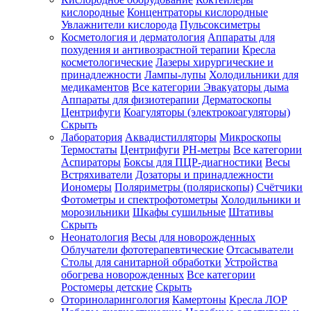
кислородные
Концентраторы кислородные
Увлажнители кислорода
Пульсоксиметры
Косметология и дерматология
Аппараты для
Зарегистрироваться
похудения и антивозрастной терапии
Кресла
косметологические
Лазеры хирургические и
принадлежности
Лампы-лупы
Холодильники для
медикаментов
Все категории
Эвакуаторы дыма
Аппараты для физиотерапии
Дерматоскопы
Зачем
Центрифуги
Коагуляторы (электрокоагуляторы)
регистрироваться?
Скрыть
Лаборатория
Аквадистилляторы
Микроскопы
Все
Термостаты
Центрифуги
PH-метры
Все категории
покупки
в
Аспираторы
Боксы для ПЦР-диагностики
Весы
одном
Встряхиватели
Дозаторы и принадлежности
месте
Иономеры
Поляриметры (полярископы)
Счётчики
Личный
Фотометры и спектрофотометры
Холодильники и
менеджер
морозильники
Шкафы сушильные
Штативы
Отслеживание
Скрыть
статуса
Неонатология
Весы для новорожденных
заказа
Облучатели фототерапевтические
Отсасыватели
Столы для санитарной обработки
Устройства
обогрева новорожденных
Все категории
Ростомеры детские
Скрыть
Оториноларингология
Камертоны
Кресла ЛОР