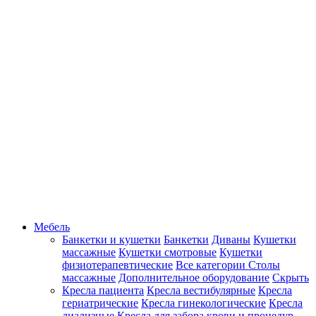
Мебель
Банкетки и кушетки
Банкетки
Диваны
Кушетки
массажные
Кушетки смотровые
Кушетки
физиотерапевтические
Все категории
Столы
массажные
Дополнительное оборудование
Скрыть
Кресла пациента
Кресла вестибулярные
Кресла
гериатрические
Кресла гинекологические
Кресла
диализные
Кресла для забора крови и процедур