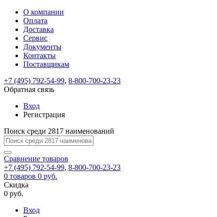
О компании
Восстановление
Обратная
Вход
Регистрация
Оплата
пароля
связь
На
Доставка
вашу
Сервис
почту
Только
Только
Документы
test@example.com
для
для
Ваше
Введите
Заполните
отправлена
ИП
ИП
Контакты
новый
Пароль
На
сообщение
форму.
ссылка.
и
и
пароль
Поставщикам
успешно
вашу
успешно
юр.
юр.
Перейдите
отправлено.
лиц
лиц
восстановлен
почту
Мы
+7 (495) 792-54-99
,
8-800-700-23-23
по
test@test.ru
ней
отправим
Обратная связь
для
отправлена
вам
завершения
ссылка.
Вход
регистрации.
ссылку
Регистрация
Войти
на
указанный
Перейдите
Сообщение
Поиск среди 2817 наименований
Ок
электронный
по
адрес,
ней
перейдя
Сравнение
для
товаров
по
+7 (495) 792-54-99
,
8-800-700-23-23
смены
Запомнить
Забыли
0
товаров
которой
0 руб.
пароля.
меня
пароль?
Сменить
Скидка
вы
0 руб.
сможете
пароль
Я принимаю условия
Войти
задать
пользовательского
Вход
новый
соглашения
и