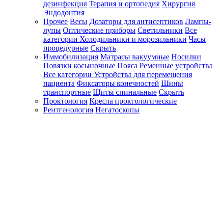
дезинфекция
Терапия и ортопедия
Хирургия
Эндодонтия
Прочее
Весы
Дозаторы для антисептиков
Лампы-
лупы
Оптические приборы
Светильники
Все
категории
Холодильники и морозильники
Часы
процедурные
Скрыть
Иммобилизация
Матрасы вакуумные
Носилки
Повязки косыночные
Пояса
Ременные устройства
Все категории
Устройства для перемещения
пациента
Фиксаторы конечностей
Шины
транспортные
Щиты спинальные
Скрыть
Проктология
Кресла проктологические
Рентгенология
Негатоскопы