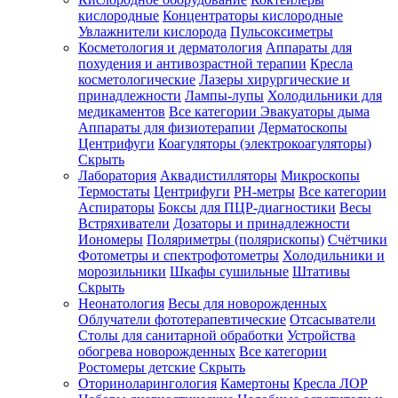
кислородные
Концентраторы кислородные
Увлажнители кислорода
Пульсоксиметры
Косметология и дерматология
Аппараты для
Зарегистрироваться
похудения и антивозрастной терапии
Кресла
косметологические
Лазеры хирургические и
принадлежности
Лампы-лупы
Холодильники для
медикаментов
Все категории
Эвакуаторы дыма
Аппараты для физиотерапии
Дерматоскопы
Зачем
Центрифуги
Коагуляторы (электрокоагуляторы)
регистрироваться?
Скрыть
Лаборатория
Аквадистилляторы
Микроскопы
Все
Термостаты
Центрифуги
PH-метры
Все категории
покупки
в
Аспираторы
Боксы для ПЦР-диагностики
Весы
одном
Встряхиватели
Дозаторы и принадлежности
месте
Иономеры
Поляриметры (полярископы)
Счётчики
Личный
Фотометры и спектрофотометры
Холодильники и
менеджер
морозильники
Шкафы сушильные
Штативы
Отслеживание
Скрыть
статуса
Неонатология
Весы для новорожденных
заказа
Облучатели фототерапевтические
Отсасыватели
Столы для санитарной обработки
Устройства
обогрева новорожденных
Все категории
Ростомеры детские
Скрыть
Оториноларингология
Камертоны
Кресла ЛОР