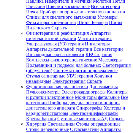
Павлика
Измерители и метчики
Молотки
Петли
Глиссона
Повязки косыночные
Все категории
Пояса
Приборы опорно-двигательного аппарата
Спицы для скелетного вытяжения
Угломеры
Фиксаторы конечностей
Шины Беллера
Шины
Виленского
Скрыть
Физиотерапия и реабилитация
Аппараты
низкочастотной терапии
Магнитотерапия
Ультразвуковая (УЗ) терапия
Ингаляторы
Аппараты дыхательной терапии
Все категории
Инвалидные кресла-коляски
КВЧ-терапия
Комплексы физиотерапевтические
Массажеры
Подъемники и подвесы для больных
Светотерапия
(облучатели)
Системы противопролежневые
Стулья санитарные
УВЧ терапия
Ходунки
инвалидные
Электротерапия
Скрыть
Функциональная диагностика
Динамометры
Пульсоксиметры
Электрокардиографы
Калиперы
и рулетки электронные
Мониторы фетальные
Все
категории
Приборы для диагностики опорно-
двигательного аппарата
Спирографы
Холтеры и
кардиорегистраторы
Электроэнцефалографы
Кресла Барани
Суточные мониторы АД
Скрыть
Хирургия
Светильники
Столы операционные
Столы перевязочные
Отсасыватели
Аппараты