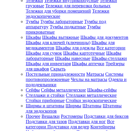
Тележки
Тележки внутрикорпусные
Тележки
грузовые
Тележки для перевозки больных
Тележки для уборки помещений
Тележки
эндоскопические
Тумбы
Тумбы лабораторные
Тумбы под
аппаратуру
Тумбы подкатные
Тумбы
прикроватные
Шкафы
Шкафы вытяжные
Шкафы для документов
Шкафы для ключей (ключницы)
Шкафы для
медикаментов
Шкафы для одежды
Все категории
Шкафы для сумок
Шкафы картотечные
Шкафы
лабораторные
Шкафы навесные
Шкафы-стеллажи
Шкафы для инвентаря
Шкафы аптечки
Трейзеры
для шкафов
Скрыть
Постельные принадлежности
Матрасы
Системы
противопролежневые
Чехлы на матрасы
Одеяла и
пододеяльники
Сейфы
Сейфы металлические
Шкафы-сейфы
Стеллажи и стойки
Стеллажи металлические
Стойки приборные
Стойки эндоскопические
Ширмы и штативы
Ширмы
Штативы
Штативы
для эндоскопов
Прочее
Вешалки
Ростомеры
Подставки для биксов
Подставки для тазов
Подставки для ног
Все
категории
Подставки для ведер
Контейнеры