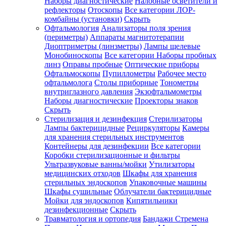
Наборы диагностические
Налобные осветители и
рефлекторы
Отоскопы
Все категории
ЛОР-
комбайны (установки)
Скрыть
Офтальмология
Анализаторы поля зрения
(периметры)
Аппараты магнитотерапии
Диоптриметры (линзметры)
Лампы щелевые
Монобиноскопы
Все категории
Наборы пробных
линз
Оправы пробные
Оптические приборы
Офтальмоскопы
Пупиллометры
Рабочее место
офтальмолога
Столы приборные
Тонометры
внутриглазного давления
Экзофтальмометры
Наборы диагностические
Проекторы знаков
Скрыть
Стерилизация и дезинфекция
Стерилизаторы
Лампы бактерицидные
Рециркуляторы
Камеры
для хранения стерильных инструментов
Контейнеры для дезинфекции
Все категории
Коробки стерилизационные и фильтры
Ультразвуковые ванны/мойки
Утилизаторы
медицинских отходов
Шкафы для хранения
стерильных эндоскопов
Упаковочные машины
Шкафы сушильные
Облучатели бактерицидные
Мойки для эндоскопов
Кипятильники
дезинфекционные
Скрыть
Травматология и ортопедия
Бандажи Стремена