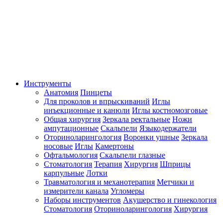
Инструменты
Анатомия
Пинцеты
Для проколов и впрыскиваний
Иглы
инъекционные и канюли
Иглы костномозговые
Общая хирургия
Зеркала ректальные
Ножи
ампутационные
Скальпели
Языкодержатели
Оториноларингология
Воронки ушные
Зеркала
носовые
Иглы
Камертоны
Офтальмология
Скальпели глазные
Стоматология
Терапия
Хирургия
Шприцы
карпульные
Лотки
Травматология и механотерапия
Метчики и
измерители канала
Угломеры
Наборы инструментов
Акушерство и гинекология
Стоматология
Оториноларингология
Хирургия