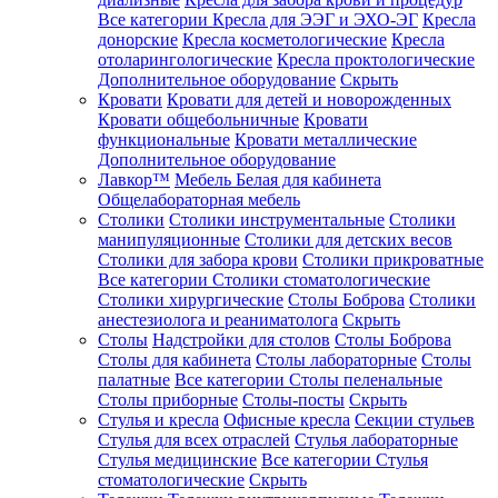
Все категории
Кресла для ЭЭГ и ЭХО-ЭГ
Кресла
донорские
Кресла косметологические
Кресла
отоларингологические
Кресла проктологические
Дополнительное оборудование
Скрыть
Кровати
Кровати для детей и новорожденных
Кровати общебольничные
Кровати
функциональные
Кровати металлические
Дополнительное оборудование
Лавкор™
Мебель Белая для кабинета
Общелабораторная мебель
Столики
Столики инструментальные
Столики
манипуляционные
Столики для детских весов
Столики для забора крови
Столики прикроватные
Все категории
Столики стоматологические
Столики хирургические
Столы Боброва
Столики
анестезиолога и реаниматолога
Скрыть
Столы
Надстройки для столов
Столы Боброва
Столы для кабинета
Столы лабораторные
Столы
палатные
Все категории
Столы пеленальные
Столы приборные
Столы-посты
Скрыть
Стулья и кресла
Офисные кресла
Секции стульев
Стулья для всех отраслей
Стулья лабораторные
Стулья медицинские
Все категории
Стулья
стоматологические
Скрыть