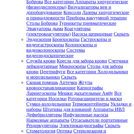
Боброва
Все категории
Аппараты хирургические
(физиодиспенсеры)
Визуализаторы вен и
допоборудование
Консоли
Лазеры хирургические
и принадлежности
Приборы вакуумной терапии
Столы Боброва
Турникеты пневматические
Эвакуаторы дыма
Коагуляторы
(электрокоагуляторы)
Насосы шприцевые
Скрыть
Эндоскопия
Бронхоскопы
Гастроскопы и
видеогастроскопы
Колоноскопы и
видеоколоноскопы
Системы
видеоэндоскопические
Служба крови
Кресла для забора крови
Счетчики
лейкоцитарные
Микроскопы
Столы для забора
крови
Центрифуги
Все категории
Холодильники
и морозильники
Скрыть
Скорая помощь
Аптечки
Жгуты
кровоостанавливающие
Капнографы
Ларингоскопы
Мешки дыхательные Амбу
Все
категории
Носилки
Роторасширители и маски
Сумки-холодильники
Термоконтейнеры
Укладки и
наборы
Штативы для вливаний
Аппараты ИВЛ
Дефибрилляторы
Инфузионные насосы
Наркозные аппараты
Отсасыватели портативные
Рециркуляторы
Электрокардиографы
Скрыть
Стоматология
Оптика
Стерилизация и