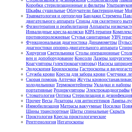
Коробки стерилизационные и фильтры
Ультразвуко
Шкафы сушильные
Облучатели бактерицидные
Мой
Травматология и ортопедия
Бандажи Стремена Пав
Зарегистрироваться
двигательного аппарата
Спицы для скелетного выт
Физиотерапия и реабилитация
Аппараты низкочаст
Инвалидные кресла-коляски
КВЧ-терапия
Комплекс
противопролежневые
Стулья санитарные
УВЧ тера
Функциональная диагностика
Динамометры
Пульс
Зачем
диагностики опорно-двигательного аппарата
Спиро
регистрироваться?
Хирургия
Светильники
Столы операционные
Стол
вен и допоборудование
Консоли
Лазеры хирургиче
Все
Коагуляторы (электрокоагуляторы)
Насосы шприце
покупки
Эндоскопия
Бронхоскопы
Гастроскопы и видеогаст
в
одном
Служба крови
Кресла для забора крови
Счетчики л
месте
Скорая помощь
Аптечки
Жгуты кровоостанавлива
Личный
холодильники
Термоконтейнеры
Укладки и наборы
менеджер
портативные
Рециркуляторы
Электрокардиографы
Стоматология
Оптика
Стерилизация и дезинфекция
Отслеживание
статуса
Прочее
Весы
Дозаторы для антисептиков
Лампы-л
заказа
Иммобилизация
Матрасы вакуумные
Носилки
Повя
Шины транспортные
Щиты спинальные
Скрыть
Проктология
Кресла проктологические
Рентгенология
Негатоскопы