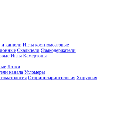
 и канюли
Иглы костномозговые
ционные
Скальпели
Языкодержатели
совые
Иглы
Камертоны
ные
Лотки
ели канала
Угломеры
томатология
Оториноларингология
Хирургия