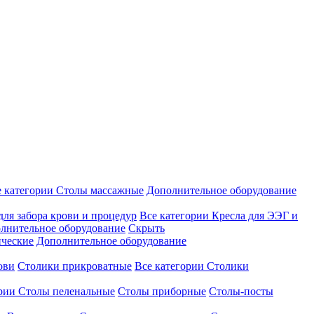
е категории
Столы массажные
Дополнительное оборудование
для забора крови и процедур
Все категории
Кресла для ЭЭГ и
лнительное оборудование
Скрыть
ические
Дополнительное оборудование
ови
Столики прикроватные
Все категории
Столики
ории
Столы пеленальные
Столы приборные
Столы-посты