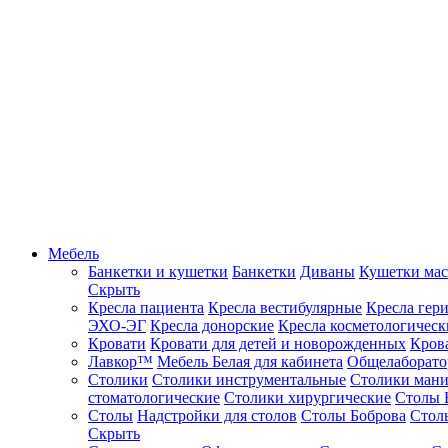
Мебель
Банкетки и кушетки
Банкетки
Диваны
Кушетки ма
Скрыть
Кресла пациента
Кресла вестибулярные
Кресла гер
ЭХО-ЭГ
Кресла донорские
Кресла косметологическ
Кровати
Кровати для детей и новорожденных
Кров
Лавкор™
Мебель Белая для кабинета
Общелаборато
Столики
Столики инструментальные
Столики ман
стоматологические
Столики хирургические
Столы 
Столы
Надстройки для столов
Столы Боброва
Стол
Скрыть