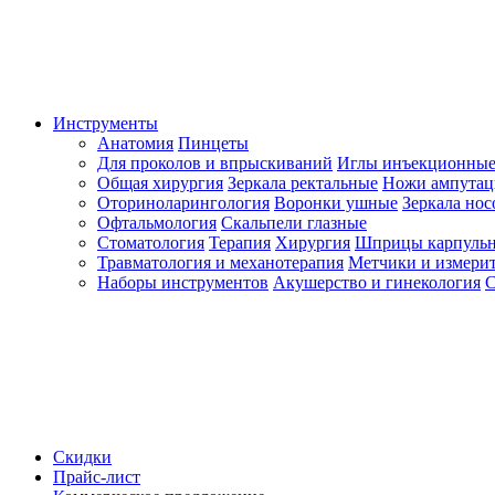
Инструменты
Анатомия
Пинцеты
Для проколов и впрыскиваний
Иглы инъекционные
Общая хирургия
Зеркала ректальные
Ножи ампута
Оториноларингология
Воронки ушные
Зеркала но
Офтальмология
Скальпели глазные
Стоматология
Терапия
Хирургия
Шприцы карпуль
Травматология и механотерапия
Метчики и измерит
Наборы инструментов
Акушерство и гинекология
С
Скидки
Прайс-лист