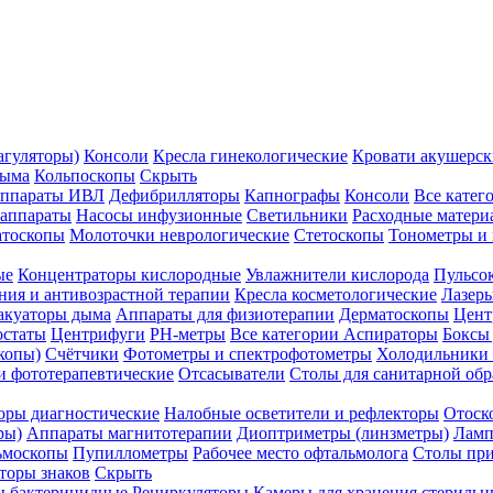
агуляторы)
Консоли
Кресла гинекологические
Кровати акушерск
дыма
Кольпоскопы
Скрыть
ппараты ИВЛ
Дефибрилляторы
Капнографы
Консоли
Все катег
 аппараты
Насосы инфузионные
Светильники
Расходные матери
атоскопы
Молоточки неврологические
Стетоскопы
Тонометры и
ые
Концентраторы кислородные
Увлажнители кислорода
Пульсо
ния и антивозрастной терапии
Кресла косметологические
Лазер
акуаторы дыма
Аппараты для физиотерапии
Дерматоскопы
Цент
остаты
Центрифуги
PH-метры
Все категории
Аспираторы
Боксы
копы)
Счётчики
Фотометры и спектрофотометры
Холодильники 
и фототерапевтические
Отсасыватели
Столы для санитарной обр
оры диагностические
Налобные осветители и рефлекторы
Отоск
ры)
Аппараты магнитотерапии
Диоптриметры (линзметры)
Ламп
ьмоскопы
Пупиллометры
Рабочее место офтальмолога
Столы пр
торы знаков
Скрыть
 бактерицидные
Рециркуляторы
Камеры для хранения стериль