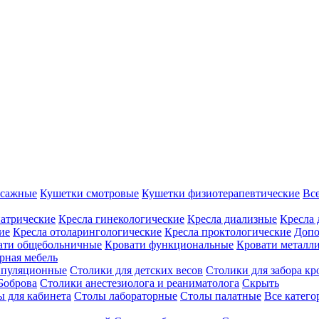
ссажные
Кушетки смотровые
Кушетки физиотерапевтические
Вс
иатрические
Кресла гинекологические
Кресла диализные
Кресла 
ие
Кресла отоларингологические
Кресла проктологические
Допо
ати общебольничные
Кровати функциональные
Кровати металл
рная мебель
ипуляционные
Столики для детских весов
Столики для забора кр
Боброва
Столики анестезиолога и реаниматолога
Скрыть
ы для кабинета
Столы лабораторные
Столы палатные
Все катег