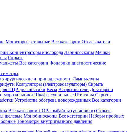
ие
Мониторы фетальные
Все категории
Отсасыватели
ории
Концентраторы кислорода
Ларингоскопы
Мешки
алы
Скрыть
 манжеты
Все категории
Фонарики диагностические
ксиметры
ы хирургические и принадлежности
Лампы-лупы
рифуги
Коагуляторы (электрокоагуляторы)
Скрыть
 для ПЦР-диагностики
Весы
Встряхиватели
Дозаторы и
и морозильники
Шкафы сушильные
Штативы
Скрыть
аботки
Устройства обогрева новорожденных
Все категории
опы
Все категории
ЛОР-комбайны (установки)
Скрыть
ы щелевые
Монобиноскопы
Все категории
Наборы пробных
иборные
Тонометры внутриглазного давления
ных инструментов
Контейнеры для дезинфекции
Все категории