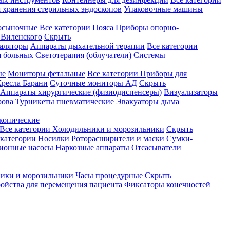
 хранения стерильных эндоскопов
Упаковочные машины
осыночные
Все категории
Пояса
Приборы опорно-
Виленского
Скрыть
аляторы
Аппараты дыхательной терапии
Все категории
я больных
Светотерапия (облучатели)
Системы
ые
Мониторы фетальные
Все категории
Приборы для
ресла Барани
Суточные мониторы АД
Скрыть
Аппараты хирургические (физиодиспенсеры)
Визуализаторы
рова
Турникеты пневматические
Эвакуаторы дыма
копические
Все категории
Холодильники и морозильники
Скрыть
 категории
Носилки
Роторасширители и маски
Сумки-
ионные насосы
Наркозные аппараты
Отсасыватели
ики и морозильники
Часы процедурные
Скрыть
ройства для перемещения пациента
Фиксаторы конечностей