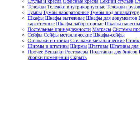
Стулья и кресла
Офисные кресла
Секции стульев
Ст
Тележки
Тележки внутрикорпусные
Тележки грузо
Тумбы
Тумбы лабораторные
Тумбы под аппаратуру
Шкафы
Шкафы вытяжные
Шкафы для документов
картотечные
Шкафы лабораторные
Шкафы навесны
Постельные принадлежности
Матрасы
Системы пр
Сейфы
Сейфы металлические
Шкафы-сейфы
Стеллажи и стойки
Стеллажи металлические
Стойк
Ширмы и штативы
Ширмы
Штативы
Штативы для 
Прочее
Вешалки
Ростомеры
Подставки для биксов
уборки помещений
Скрыть