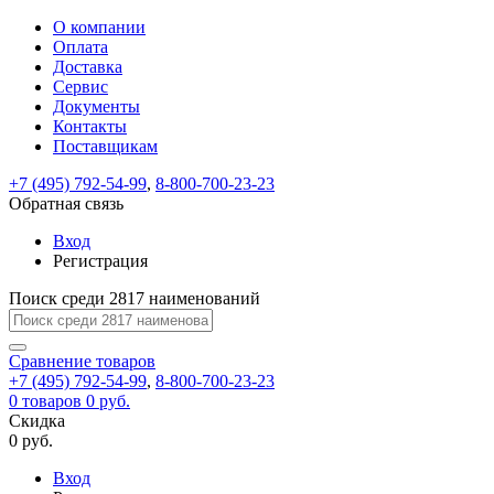
О компании
Восстановление
Обратная
Вход
Регистрация
Оплата
пароля
связь
На
Доставка
вашу
Сервис
почту
Только
Только
Документы
test@example.com
для
для
Ваше
Введите
Заполните
отправлена
Контакты
ИП
ИП
новый
Пароль
На
сообщение
ссылка.
форму.
и
и
Поставщикам
пароль
успешно
вашу
успешно
юр.
юр.
Перейдите
лиц
лиц
отправлено.
восстановлен
почту
+7 (495) 792-54-99
,
8-800-700-23-23
Мы
по
test@test.ru
ней
Обратная связь
отправим
для
отправлена
вам
завершения
Вход
ссылка.
регистрации.
ссылку
Регистрация
Войти
на
указанный
Поиск среди 2817 наименований
Перейдите
Сообщение
Ок
электронный
по
адрес,
ней
Сравнение
товаров
перейдя
для
+7 (495) 792-54-99
,
8-800-700-23-23
по
смены
Запомнить
Забыли
0
товаров
0 руб.
которой
пароля.
меня
пароль?
Скидка
Сменить
вы
0 руб.
сможете
пароль
Войти
Я принимаю условия
задать
Вход
пользовательского