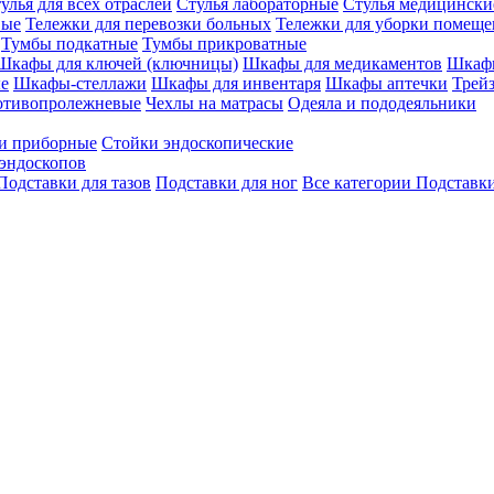
улья для всех отраслей
Стулья лабораторные
Стулья медицински
вые
Тележки для перевозки больных
Тележки для уборки помещ
Тумбы подкатные
Тумбы прикроватные
Шкафы для ключей (ключницы)
Шкафы для медикаментов
Шкафы
е
Шкафы-стеллажи
Шкафы для инвентаря
Шкафы аптечки
Трей
отивопролежневые
Чехлы на матрасы
Одеяла и пододеяльники
и приборные
Стойки эндоскопические
эндоскопов
Подставки для тазов
Подставки для ног
Все категории
Подставки