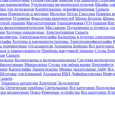
вые ванны/мойки
Утилизаторы медицинских отходов
Шкафы для
ки для эндоскопов
Кипятильники дезинфекционные
Скрыть
лика
Измерители и метчики
Молотки
Петли Глиссона
Повязки к
яжения
Угломеры
Фиксаторы конечностей
Шины Беллера
Шины 
отной терапии
Магнитотерапия
Ультразвуковая (УЗ) терапия
Инг
ы физиотерапевтические
Массажеры
Подъемники и подвесы дл
пия
Ходунки инвалидные
Электротерапия
Скрыть
оксиметры
Электрокардиографы
Калиперы и рулетки электронн
графы
Холтеры и кардиорегистраторы
Электроэнцефалографы
К
ы перевязочные
Отсасыватели
Аппараты Боброва
Все категории
ские и принадлежности
Приборы вакуумной терапии
Столы Боб
вые
Скрыть
роскопы
Колоноскопы и видеоколоноскопы
Системы видеоэндос
ейкоцитарные
Микроскопы
Столы для забора крови
Центрифуги
ющие
Капнографы
Ларингоскопы
Мешки дыхательные Амбу
Все
Штативы для вливаний
Аппараты ИВЛ
Дефибрилляторы
Инфуз
Скрыть
Терапия и ортопедия
Хирургия
Эндодонтия
упы
Оптические приборы
Светильники
Все категории
Холодильн
зки косыночные
Пояса
Ременные устройства
Все категории
Уст