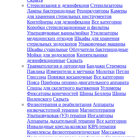
Стерилизация и дезинфекция
Стерилизаторы
Лампы бактерицидные
Рециркуляторы
Камеры
для хранения стерильных инструментов
Контейнеры для дезинфекции
Все категории
Коробки стерилизационные и фильтры
Ультразвуковые ванны/мойки
Утилизаторы
медицинских отходов
Шкафы для хранения
стерильных эндоскопов
Упаковочные машины
Шкафы сушильные
Облучатели бактерицидные
Мойки для эндоскопов
Кипятильники
дезинфекционные
Скрыть
Травматология и ортопедия
Бандажи Стремена
Павлика
Измерители и метчики
Молотки
Петли
Глиссона
Повязки косыночные
Все категории
Пояса
Приборы опорно-двигательного аппарата
Спицы для скелетного вытяжения
Угломеры
Фиксаторы конечностей
Шины Беллера
Шины
Виленского
Скрыть
Физиотерапия и реабилитация
Аппараты
низкочастотной терапии
Магнитотерапия
Ультразвуковая (УЗ) терапия
Ингаляторы
Аппараты дыхательной терапии
Все категории
Инвалидные кресла-коляски
КВЧ-терапия
Комплексы физиотерапевтические
Массажеры