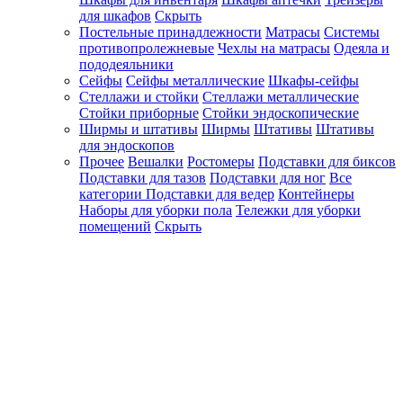
для шкафов
Скрыть
Постельные принадлежности
Матрасы
Системы
противопролежневые
Чехлы на матрасы
Одеяла и
пододеяльники
Сейфы
Сейфы металлические
Шкафы-сейфы
Стеллажи и стойки
Стеллажи металлические
Стойки приборные
Стойки эндоскопические
Ширмы и штативы
Ширмы
Штативы
Штативы
для эндоскопов
Прочее
Вешалки
Ростомеры
Подставки для биксов
Подставки для тазов
Подставки для ног
Все
категории
Подставки для ведер
Контейнеры
Наборы для уборки пола
Тележки для уборки
помещений
Скрыть