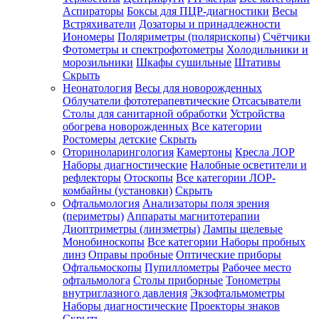
Аспираторы
Боксы для ПЦР-диагностики
Весы
Встряхиватели
Дозаторы и принадлежности
Иономеры
Поляриметры (полярископы)
Счётчики
Фотометры и спектрофотометры
Холодильники и
морозильники
Шкафы сушильные
Штативы
Скрыть
Неонатология
Весы для новорожденных
Облучатели фототерапевтические
Отсасыватели
Столы для санитарной обработки
Устройства
обогрева новорожденных
Все категории
Ростомеры детские
Скрыть
Оториноларингология
Камертоны
Кресла ЛОР
Наборы диагностические
Налобные осветители и
рефлекторы
Отоскопы
Все категории
ЛОР-
комбайны (установки)
Скрыть
Офтальмология
Анализаторы поля зрения
(периметры)
Аппараты магнитотерапии
Диоптриметры (линзметры)
Лампы щелевые
Монобиноскопы
Все категории
Наборы пробных
линз
Оправы пробные
Оптические приборы
Офтальмоскопы
Пупиллометры
Рабочее место
офтальмолога
Столы приборные
Тонометры
внутриглазного давления
Экзофтальмометры
Наборы диагностические
Проекторы знаков
Скрыть