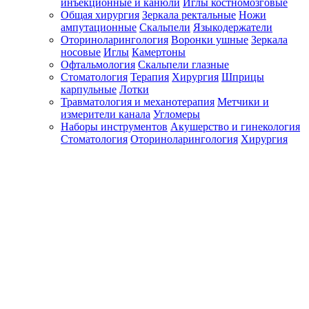
инъекционные и канюли
Иглы костномозговые
Общая хирургия
Зеркала ректальные
Ножи
ампутационные
Скальпели
Языкодержатели
Оториноларингология
Воронки ушные
Зеркала
носовые
Иглы
Камертоны
Офтальмология
Скальпели глазные
Стоматология
Терапия
Хирургия
Шприцы
карпульные
Лотки
Травматология и механотерапия
Метчики и
измерители канала
Угломеры
Наборы инструментов
Акушерство и гинекология
Стоматология
Оториноларингология
Хирургия