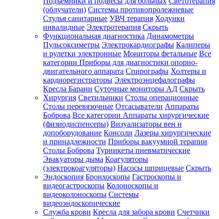
Подъемники и подвесы для больных
Светотерапия
(облучатели)
Системы противопролежневые
Стулья санитарные
УВЧ терапия
Ходунки
инвалидные
Электротерапия
Скрыть
Функциональная диагностика
Динамометры
Пульсоксиметры
Электрокардиографы
Калиперы
и рулетки электронные
Мониторы фетальные
Все
категории
Приборы для диагностики опорно-
двигательного аппарата
Спирографы
Холтеры и
кардиорегистраторы
Электроэнцефалографы
Кресла Барани
Суточные мониторы АД
Скрыть
Хирургия
Светильники
Столы операционные
Столы перевязочные
Отсасыватели
Аппараты
Боброва
Все категории
Аппараты хирургические
(физиодиспенсеры)
Визуализаторы вен и
допоборудование
Консоли
Лазеры хирургические
и принадлежности
Приборы вакуумной терапии
Столы Боброва
Турникеты пневматические
Эвакуаторы дыма
Коагуляторы
(электрокоагуляторы)
Насосы шприцевые
Скрыть
Эндоскопия
Бронхоскопы
Гастроскопы и
видеогастроскопы
Колоноскопы и
видеоколоноскопы
Системы
видеоэндоскопические
Служба крови
Кресла для забора крови
Счетчики