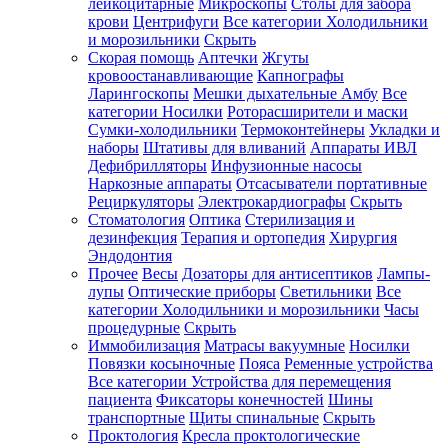
лейкоцитарные
Микроскопы
Столы для забора
крови
Центрифуги
Все категории
Холодильники
и морозильники
Скрыть
Скорая помощь
Аптечки
Жгуты
кровоостанавливающие
Капнографы
Ларингоскопы
Мешки дыхательные Амбу
Все
категории
Носилки
Роторасширители и маски
Сумки-холодильники
Термоконтейнеры
Укладки и
наборы
Штативы для вливаний
Аппараты ИВЛ
Дефибрилляторы
Инфузионные насосы
Наркозные аппараты
Отсасыватели портативные
Рециркуляторы
Электрокардиографы
Скрыть
Стоматология
Оптика
Стерилизация и
дезинфекция
Терапия и ортопедия
Хирургия
Эндодонтия
Прочее
Весы
Дозаторы для антисептиков
Лампы-
лупы
Оптические приборы
Светильники
Все
категории
Холодильники и морозильники
Часы
процедурные
Скрыть
Иммобилизация
Матрасы вакуумные
Носилки
Повязки косыночные
Пояса
Ременные устройства
Все категории
Устройства для перемещения
пациента
Фиксаторы конечностей
Шины
транспортные
Щиты спинальные
Скрыть
Проктология
Кресла проктологические