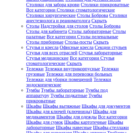
Столики для забора крови
Столики прикроватные
Все категории
Столики стоматологические
Столики хирургические
Столы Боброва
Столики
анестезиолога и реаниматолога
Скрыть
Столы
Надстройки для столов
Столы Боброва
Столы для кабинета
Столы лабораторные
Столы
палатные
Все категории
Столы пеленальные
Столы приборные
Столы-посты
Скрыть
Стулья и кресла
Офисные кресла
Секции стульев
Стулья для всех отраслей
Стулья лабораторные
Стулья медицинские
Все категории
Стулья
стоматологические
Скрыть
Тележки
Тележки внутрикорпусные
Тележки
грузовые
Тележки для перевозки больных
Тележки для уборки помещений
Тележки
эндоскопические
Тумбы
Тумбы лабораторные
Тумбы под
аппаратуру
Тумбы подкатные
Тумбы
прикроватные
Шкафы
Шкафы вытяжные
Шкафы для документов
Шкафы для ключей (ключницы)
Шкафы для
медикаментов
Шкафы для одежды
Все категории
Шкафы для сумок
Шкафы картотечные
Шкафы
лабораторные
Шкафы навесные
Шкафы-стеллажи
Шкафы для инвентаря
Шкафы аптечки
Трейзеры