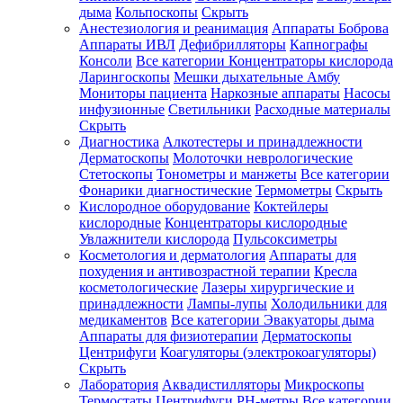
дыма
Кольпоскопы
Скрыть
Анестезиология и реанимация
Аппараты Боброва
Аппараты ИВЛ
Дефибрилляторы
Капнографы
Консоли
Все категории
Концентраторы кислорода
Ларингоскопы
Мешки дыхательные Амбу
Мониторы пациента
Наркозные аппараты
Насосы
инфузионные
Светильники
Расходные материалы
Скрыть
Диагностика
Алкотестеры и принадлежности
Дерматоскопы
Молоточки неврологические
Стетоскопы
Тонометры и манжеты
Все категории
Фонарики диагностические
Термометры
Скрыть
Кислородное оборудование
Коктейлеры
кислородные
Концентраторы кислородные
Увлажнители кислорода
Пульсоксиметры
Косметология и дерматология
Аппараты для
похудения и антивозрастной терапии
Кресла
косметологические
Лазеры хирургические и
принадлежности
Лампы-лупы
Холодильники для
медикаментов
Все категории
Эвакуаторы дыма
Аппараты для физиотерапии
Дерматоскопы
Центрифуги
Коагуляторы (электрокоагуляторы)
Скрыть
Лаборатория
Аквадистилляторы
Микроскопы
Термостаты
Центрифуги
PH-метры
Все категории