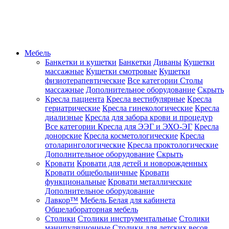
Мебель
Банкетки и кушетки
Банкетки
Диваны
Кушетки
массажные
Кушетки смотровые
Кушетки
физиотерапевтические
Все категории
Столы
массажные
Дополнительное оборудование
Скрыть
Кресла пациента
Кресла вестибулярные
Кресла
гериатрические
Кресла гинекологические
Кресла
диализные
Кресла для забора крови и процедур
Все категории
Кресла для ЭЭГ и ЭХО-ЭГ
Кресла
донорские
Кресла косметологические
Кресла
отоларингологические
Кресла проктологические
Дополнительное оборудование
Скрыть
Кровати
Кровати для детей и новорожденных
Кровати общебольничные
Кровати
функциональные
Кровати металлические
Дополнительное оборудование
Лавкор™
Мебель Белая для кабинета
Общелабораторная мебель
Столики
Столики инструментальные
Столики
манипуляционные
Столики для детских весов