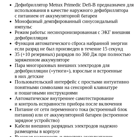
Дефибриллятор Metrax Primedic Defi-B предназначен для
использования в качестве наружного дефибриллятора
с питанием от аккумуляторной батареи
Монофазный демпфированный синусоидальный
импульс
Режим работы: несинхронизированная с ЭКГ внешняя
дефибрилляция
Функция автоматического сброса набранной энергии
если разряд не был произведен в течение 15 секунд
35 (+10 резервных) разрядов по 360 Дж при полностью
заряженном аккумуляторе
Пара многоразовых внешних электродов для
дефибрилляции («утюги»), взрослые и встроенные
в них детские
Пользовательский интерфейс с простыми интуитивно
понятными символами на сенсорной клавиатуре
и пошаговыми инструкциями
Автоматическое внутреннее самотестирование
и контроль исправности прибора после включения
Питание от сети переменного тока (встроенный блок
питания) или от аккумуляторной батареи (встроенное
зарядное устройство)
Кабели внешних разрядных электродов надежно
размещены в корпусе
Высокая надежность и простота эксплуатации