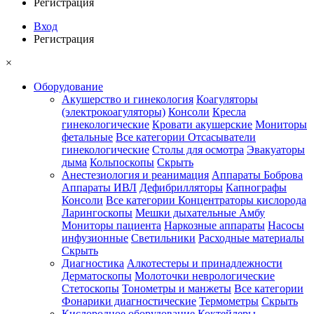
Регистрация
согласен с
пароль.
Нет
Зарегистрируйтесь
политикой
аккаунта?
Вход
конфиденциальности
Регистрация
×
Отправить
Оборудование
Акушерство и гинекология
Коагуляторы
(электрокоагуляторы)
Консоли
Кресла
Сменить
гинекологические
Кровати акушерские
Мониторы
фетальные
Все категории
Отсасыватели
пароль
гинекологические
Столы для осмотра
Эвакуаторы
дыма
Кольпоскопы
Скрыть
Анестезиология и реанимация
Аппараты Боброва
Аппараты ИВЛ
Дефибрилляторы
Капнографы
Нет
Зарегистрируйтесь
Консоли
Все категории
Концентраторы кислорода
аккаунта?
Ларингоскопы
Мешки дыхательные Амбу
Мониторы пациента
Наркозные аппараты
Насосы
Подписаться
инфузионные
Светильники
Расходные материалы
на новости и
Скрыть
скидки
Я принимаю условия
Диагностика
Алкотестеры и принадлежности
пользовательского
Дерматоскопы
Молоточки неврологические
соглашения
и
Стетоскопы
Тонометры и манжеты
Все категории
согласен с
Фонарики диагностические
Термометры
Скрыть
политикой
конфиденциальности
Кислородное оборудование
Коктейлеры