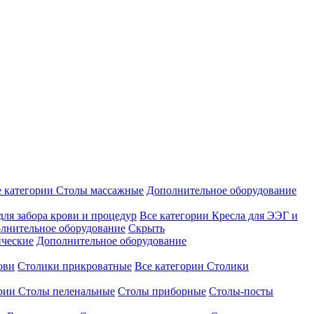
е категории
Столы массажные
Дополнительное оборудование
для забора крови и процедур
Все категории
Кресла для ЭЭГ и
лнительное оборудование
Скрыть
ические
Дополнительное оборудование
ови
Столики прикроватные
Все категории
Столики
ории
Столы пеленальные
Столы приборные
Столы-посты