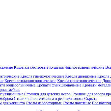
ссажные
Кушетки смотровые
Кушетки физиотерапевтические
Вс
иатрические
Кресла гинекологические
Кресла диализные
Кресла 
ие
Кресла отоларингологические
Кресла проктологические
Допо
ати общебольничные
Кровати функциональные
Кровати металл
рная мебель
ипуляционные
Столики для детских весов
Столики для забора кр
Боброва
Столики анестезиолога и реаниматолога
Скрыть
ы для кабинета
Столы лабораторные
Столы палатные
Все катег