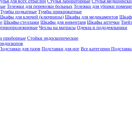
улья для всех отраслей
Стулья лабораторные
Стулья медицински
вые
Тележки для перевозки больных
Тележки для уборки помещ
Тумбы подкатные
Тумбы прикроватные
Шкафы для ключей (ключницы)
Шкафы для медикаментов
Шкафы
е
Шкафы-стеллажи
Шкафы для инвентаря
Шкафы аптечки
Трей
отивопролежневые
Чехлы на матрасы
Одеяла и пододеяльники
и приборные
Стойки эндоскопические
эндоскопов
Подставки для тазов
Подставки для ног
Все категории
Подставки