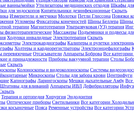
вые ванны/мойки
Утилизаторы медицинских отходов
Шкафы для
ки для эндоскопов
Кипятильники дезинфекционные
Скрыть
лика
Измерители и метчики
Молотки
Петли Глиссона
Повязки к
яжения
Угломеры
Фиксаторы конечностей
Шины Беллера
Шины 
отной терапии
Магнитотерапия
Ультразвуковая (УЗ) терапия
Инг
ы физиотерапевтические
Массажеры
Подъемники и подвесы дл
пия
Ходунки инвалидные
Электротерапия
Скрыть
оксиметры
Электрокардиографы
Калиперы и рулетки электронн
графы
Холтеры и кардиорегистраторы
Электроэнцефалографы
К
ы перевязочные
Отсасыватели
Аппараты Боброва
Все категории
ские и принадлежности
Приборы вакуумной терапии
Столы Боб
вые
Скрыть
роскопы
Колоноскопы и видеоколоноскопы
Системы видеоэндос
ейкоцитарные
Микроскопы
Столы для забора крови
Центрифуги
ющие
Капнографы
Ларингоскопы
Мешки дыхательные Амбу
Все
Штативы для вливаний
Аппараты ИВЛ
Дефибрилляторы
Инфуз
Скрыть
Терапия и ортопедия
Хирургия
Эндодонтия
упы
Оптические приборы
Светильники
Все категории
Холодильн
зки косыночные
Пояса
Ременные устройства
Все категории
Уст