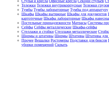
Стулья и кресла
Офисные кресла
Секции стульев
Ст
Тележки
Тележки внутрикорпусные
Тележки грузо
Тумбы
Тумбы лабораторные
Тумбы под аппаратуру
Шкафы
Шкафы вытяжные
Шкафы для документов
картотечные
Шкафы лабораторные
Шкафы навесны
Постельные принадлежности
Матрасы
Системы пр
Сейфы
Сейфы металлические
Шкафы-сейфы
Стеллажи и стойки
Стеллажи металлические
Стойк
Ширмы и штативы
Ширмы
Штативы
Штативы для 
Прочее
Вешалки
Ростомеры
Подставки для биксов
уборки помещений
Скрыть