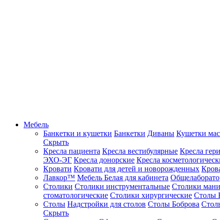
Мебель
Банкетки и кушетки
Банкетки
Диваны
Кушетки ма
Скрыть
Кресла пациента
Кресла вестибулярные
Кресла гер
ЭХО-ЭГ
Кресла донорские
Кресла косметологическ
Кровати
Кровати для детей и новорожденных
Кров
Лавкор™
Мебель Белая для кабинета
Общелаборато
Столики
Столики инструментальные
Столики ман
стоматологические
Столики хирургические
Столы 
Столы
Надстройки для столов
Столы Боброва
Стол
Скрыть