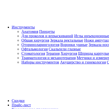
Инструменты
Анатомия
Пинцеты
Для проколов и впрыскиваний
Иглы инъекционные
Общая хирургия
Зеркала ректальные
Ножи ампута
Оториноларингология
Воронки ушные
Зеркала но
Офтальмология
Скальпели глазные
Стоматология
Терапия
Хирургия
Шприцы карпуль
Травматология и механотерапия
Метчики и измерит
Наборы инструментов
Акушерство и гинекология
С
Скидки
Прайс-лист