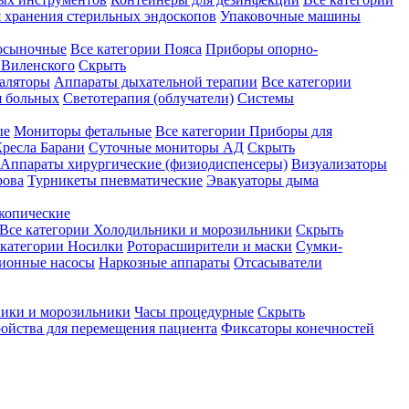
 хранения стерильных эндоскопов
Упаковочные машины
осыночные
Все категории
Пояса
Приборы опорно-
Виленского
Скрыть
аляторы
Аппараты дыхательной терапии
Все категории
я больных
Светотерапия (облучатели)
Системы
ые
Мониторы фетальные
Все категории
Приборы для
ресла Барани
Суточные мониторы АД
Скрыть
Аппараты хирургические (физиодиспенсеры)
Визуализаторы
рова
Турникеты пневматические
Эвакуаторы дыма
копические
Все категории
Холодильники и морозильники
Скрыть
 категории
Носилки
Роторасширители и маски
Сумки-
ионные насосы
Наркозные аппараты
Отсасыватели
ики и морозильники
Часы процедурные
Скрыть
ройства для перемещения пациента
Фиксаторы конечностей