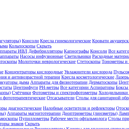
агуляторы)
Консоли
Кресла гинекологические
Кровати акушерск
дыма
Кольпоскопы
Скрыть
ппараты ИВЛ
Дефибрилляторы
Капнографы
Консоли
Все катег
 аппараты
Насосы инфузионные
Светильники
Расходные матери
атоскопы
Молоточки неврологические
Стетоскопы
Тонометры и
ые
Концентраторы кислородные
Увлажнители кислорода
Пульсо
ния и антивозрастной терапии
Кресла косметологические
Лазер
акуаторы дыма
Аппараты для физиотерапии
Дерматоскопы
Цент
остаты
Центрифуги
PH-метры
Все категории
Аспираторы
Боксы
копы)
Счётчики
Фотометры и спектрофотометры
Холодильники 
и фототерапевтические
Отсасыватели
Столы для санитарной обр
оры диагностические
Налобные осветители и рефлекторы
Отоск
ры)
Аппараты магнитотерапии
Диоптриметры (линзметры)
Ламп
ьмоскопы
Пупиллометры
Рабочее место офтальмолога
Столы пр
торы знаков
Скрыть
 бактерицидные
Рециркуляторы
Камеры для хранения стериль