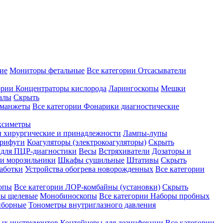
ие
Мониторы фетальные
Все категории
Отсасыватели
ории
Концентраторы кислорода
Ларингоскопы
Мешки
алы
Скрыть
 манжеты
Все категории
Фонарики диагностические
ксиметры
ы хирургические и принадлежности
Лампы-лупы
рифуги
Коагуляторы (электрокоагуляторы)
Скрыть
 для ПЦР-диагностики
Весы
Встряхиватели
Дозаторы и
и морозильники
Шкафы сушильные
Штативы
Скрыть
аботки
Устройства обогрева новорожденных
Все категории
опы
Все категории
ЛОР-комбайны (установки)
Скрыть
ы щелевые
Монобиноскопы
Все категории
Наборы пробных
иборные
Тонометры внутриглазного давления
ных инструментов
Контейнеры для дезинфекции
Все категории