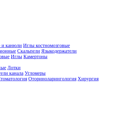
 и канюли
Иглы костномозговые
ционные
Скальпели
Языкодержатели
совые
Иглы
Камертоны
ные
Лотки
ели канала
Угломеры
томатология
Оториноларингология
Хирургия