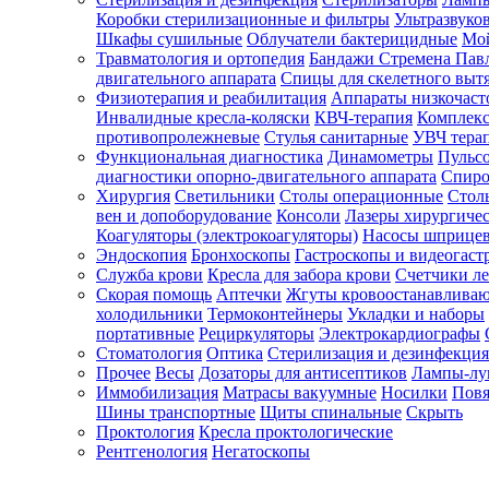
Коробки стерилизационные и фильтры
Ультразвуко
Шкафы сушильные
Облучатели бактерицидные
Мой
Травматология и ортопедия
Бандажи Стремена Пав
Зарегистрироваться
двигательного аппарата
Спицы для скелетного выт
Физиотерапия и реабилитация
Аппараты низкочаст
Инвалидные кресла-коляски
КВЧ-терапия
Комплекс
противопролежневые
Стулья санитарные
УВЧ тера
Функциональная диагностика
Динамометры
Пульс
Зачем
диагностики опорно-двигательного аппарата
Спиро
регистрироваться?
Хирургия
Светильники
Столы операционные
Стол
вен и допоборудование
Консоли
Лазеры хирургиче
Все
Коагуляторы (электрокоагуляторы)
Насосы шприце
покупки
Эндоскопия
Бронхоскопы
Гастроскопы и видеогаст
в
одном
Служба крови
Кресла для забора крови
Счетчики л
месте
Скорая помощь
Аптечки
Жгуты кровоостанавлива
Личный
холодильники
Термоконтейнеры
Укладки и наборы
менеджер
портативные
Рециркуляторы
Электрокардиографы
Стоматология
Оптика
Стерилизация и дезинфекция
Отслеживание
статуса
Прочее
Весы
Дозаторы для антисептиков
Лампы-л
заказа
Иммобилизация
Матрасы вакуумные
Носилки
Повя
Шины транспортные
Щиты спинальные
Скрыть
Проктология
Кресла проктологические
Рентгенология
Негатоскопы