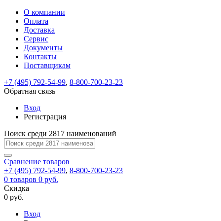
О компании
Восстановление
Обратная
Вход
Регистрация
Оплата
пароля
связь
На
Доставка
вашу
Сервис
почту
Только
Только
Документы
test@example.com
для
для
Ваше
Введите
Заполните
отправлена
Контакты
ИП
ИП
новый
Пароль
На
сообщение
ссылка.
форму.
и
и
Поставщикам
пароль
успешно
вашу
успешно
юр.
юр.
Перейдите
лиц
лиц
отправлено.
восстановлен
почту
+7 (495) 792-54-99
,
8-800-700-23-23
Мы
по
test@test.ru
ней
Обратная связь
отправим
для
отправлена
вам
завершения
Вход
ссылка.
регистрации.
ссылку
Регистрация
Войти
на
указанный
Поиск среди 2817 наименований
Перейдите
Сообщение
Ок
электронный
по
адрес,
ней
Сравнение
товаров
перейдя
для
+7 (495) 792-54-99
,
8-800-700-23-23
по
смены
Запомнить
Забыли
0
товаров
0 руб.
которой
пароля.
меня
пароль?
Скидка
Сменить
вы
0 руб.
сможете
пароль
Войти
Я принимаю условия
задать
Вход
пользовательского