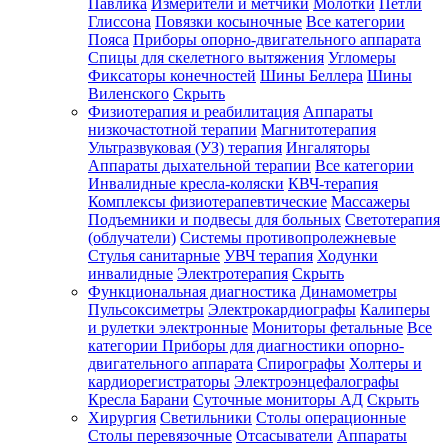
Павлика
Измерители и метчики
Молотки
Петли
Глиссона
Повязки косыночные
Все категории
Пояса
Приборы опорно-двигательного аппарата
Спицы для скелетного вытяжения
Угломеры
Фиксаторы конечностей
Шины Беллера
Шины
Виленского
Скрыть
Физиотерапия и реабилитация
Аппараты
низкочастотной терапии
Магнитотерапия
Ультразвуковая (УЗ) терапия
Ингаляторы
Аппараты дыхательной терапии
Все категории
Инвалидные кресла-коляски
КВЧ-терапия
Комплексы физиотерапевтические
Массажеры
Подъемники и подвесы для больных
Светотерапия
(облучатели)
Системы противопролежневые
Стулья санитарные
УВЧ терапия
Ходунки
инвалидные
Электротерапия
Скрыть
Функциональная диагностика
Динамометры
Пульсоксиметры
Электрокардиографы
Калиперы
и рулетки электронные
Мониторы фетальные
Все
категории
Приборы для диагностики опорно-
двигательного аппарата
Спирографы
Холтеры и
кардиорегистраторы
Электроэнцефалографы
Кресла Барани
Суточные мониторы АД
Скрыть
Хирургия
Светильники
Столы операционные
Столы перевязочные
Отсасыватели
Аппараты