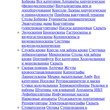
Боброва
Все категории
Аппараты хирургические
(физиодиспенсеры)
Визуализаторы вен и
допоборудование
Консоли
Лазеры хирургические
и принадлежности
Приборы вакуумной терапии
Столы Боброва
Турникеты пневматические
Эвакуаторы дыма
Коагуляторы
(электрокоагуляторы)
Насосы шприцевые
Скрыть
Эндоскопия
Бронхоскопы
Гастроскопы и
видеогастроскопы
Колоноскопы и
видеоколоноскопы
Системы
видеоэндоскопические
Служба крови
Кресла для забора крови
Счетчики
лейкоцитарные
Микроскопы
Столы для забора
крови
Центрифуги
Все категории
Холодильники
и морозильники
Скрыть
Скорая помощь
Аптечки
Жгуты
кровоостанавливающие
Капнографы
Ларингоскопы
Мешки дыхательные Амбу
Все
категории
Носилки
Роторасширители и маски
Сумки-холодильники
Термоконтейнеры
Укладки и
наборы
Штативы для вливаний
Аппараты ИВЛ
Дефибрилляторы
Инфузионные насосы
Наркозные аппараты
Отсасыватели портативные
Рециркуляторы
Электрокардиографы
Скрыть
Стоматология
Оптика
Стерилизация и