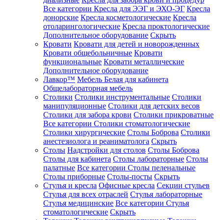
Все категории
Кресла для ЭЭГ и ЭХО-ЭГ
Кресла
донорские
Кресла косметологические
Кресла
отоларингологические
Кресла проктологические
Дополнительное оборудование
Скрыть
Кровати
Кровати для детей и новорожденных
Кровати общебольничные
Кровати
функциональные
Кровати металлические
Дополнительное оборудование
Лавкор™
Мебель Белая для кабинета
Общелабораторная мебель
Столики
Столики инструментальные
Столики
манипуляционные
Столики для детских весов
Столики для забора крови
Столики прикроватные
Все категории
Столики стоматологические
Столики хирургические
Столы Боброва
Столики
анестезиолога и реаниматолога
Скрыть
Столы
Надстройки для столов
Столы Боброва
Столы для кабинета
Столы лабораторные
Столы
палатные
Все категории
Столы пеленальные
Столы приборные
Столы-посты
Скрыть
Стулья и кресла
Офисные кресла
Секции стульев
Стулья для всех отраслей
Стулья лабораторные
Стулья медицинские
Все категории
Стулья
стоматологические
Скрыть