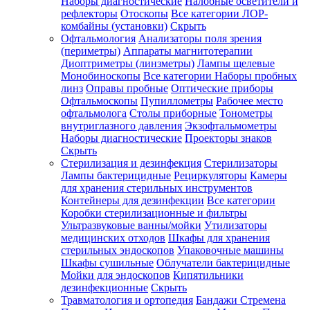
Наборы диагностические
Налобные осветители и
рефлекторы
Отоскопы
Все категории
ЛОР-
комбайны (установки)
Скрыть
Офтальмология
Анализаторы поля зрения
(периметры)
Аппараты магнитотерапии
Диоптриметры (линзметры)
Лампы щелевые
Монобиноскопы
Все категории
Наборы пробных
линз
Оправы пробные
Оптические приборы
Офтальмоскопы
Пупиллометры
Рабочее место
офтальмолога
Столы приборные
Тонометры
внутриглазного давления
Экзофтальмометры
Наборы диагностические
Проекторы знаков
Скрыть
Стерилизация и дезинфекция
Стерилизаторы
Лампы бактерицидные
Рециркуляторы
Камеры
для хранения стерильных инструментов
Контейнеры для дезинфекции
Все категории
Коробки стерилизационные и фильтры
Ультразвуковые ванны/мойки
Утилизаторы
медицинских отходов
Шкафы для хранения
стерильных эндоскопов
Упаковочные машины
Шкафы сушильные
Облучатели бактерицидные
Мойки для эндоскопов
Кипятильники
дезинфекционные
Скрыть
Травматология и ортопедия
Бандажи Стремена