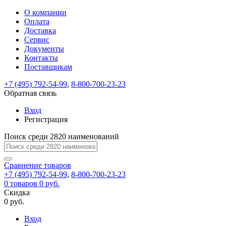
О компании
Восстановление
Обратная
Вход
Регистрация
Оплата
пароля
связь
На
Доставка
вашу
Сервис
почту
Только
Только
Документы
test@example.com
для
для
Ваше
Введите
Заполните
отправлена
ИП
ИП
Контакты
новый
Пароль
На
сообщение
форму.
ссылка.
и
и
пароль
Поставщикам
успешно
вашу
успешно
юр.
юр.
Перейдите
отправлено.
лиц
лиц
восстановлен
почту
Мы
+7 (495) 792-54-99
,
8-800-700-23-23
по
test@test.ru
ней
отправим
Обратная связь
для
отправлена
вам
завершения
ссылка.
Вход
регистрации.
ссылку
Регистрация
Войти
на
указанный
Перейдите
Сообщение
Поиск среди 2820 наименований
Ок
электронный
по
адрес,
ней
перейдя
Сравнение
для
товаров
по
+7 (495) 792-54-99
,
8-800-700-23-23
смены
Запомнить
Забыли
0
товаров
которой
0 руб.
пароля.
меня
пароль?
Сменить
Скидка
вы
0 руб.
сможете
пароль
Я принимаю условия
Войти
задать
пользовательского
Вход
новый
соглашения
и