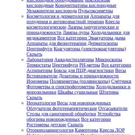
кислородные
Концентраторы кислородные
Увлажнители кислорода
Пульсоксиметры
Косметология и дерматология
Аппараты для
Зарегистрироваться
похудения и антивозрастной терапии
Кресла
косметологические
Лазеры хирургические и
принадлежности
Лампы-лупы
Холодильники для
медикаментов
Все категории
Эвакуаторы дыма
Аппараты для физиотерапии
Дерматоскопы
Зачем
Центрифуги
Коагуляторы (электрокоагуляторы)
регистрироваться?
Скрыть
Лаборатория
Аквадистилляторы
Микроскопы
Все
Термостаты
Центрифуги
PH-метры
Все категории
покупки
в
Аспираторы
Боксы для ПЦР-диагностики
Весы
одном
Встряхиватели
Дозаторы и принадлежности
месте
Иономеры
Поляриметры (полярископы)
Счётчики
Личный
Фотометры и спектрофотометры
Холодильники и
менеджер
морозильники
Шкафы сушильные
Штативы
Отслеживание
Скрыть
статуса
Неонатология
Весы для новорожденных
заказа
Облучатели фототерапевтические
Отсасыватели
Столы для санитарной обработки
Устройства
обогрева новорожденных
Все категории
Ростомеры детские
Скрыть
Оториноларингология
Камертоны
Кресла ЛОР