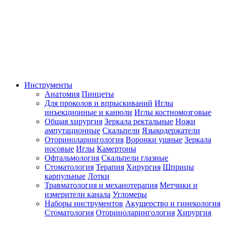
Инструменты
Анатомия
Пинцеты
Для проколов и впрыскиваний
Иглы
инъекционные и канюли
Иглы костномозговые
Общая хирургия
Зеркала ректальные
Ножи
ампутационные
Скальпели
Языкодержатели
Оториноларингология
Воронки ушные
Зеркала
носовые
Иглы
Камертоны
Офтальмология
Скальпели глазные
Стоматология
Терапия
Хирургия
Шприцы
карпульные
Лотки
Травматология и механотерапия
Метчики и
измерители канала
Угломеры
Наборы инструментов
Акушерство и гинекология
Стоматология
Оториноларингология
Хирургия