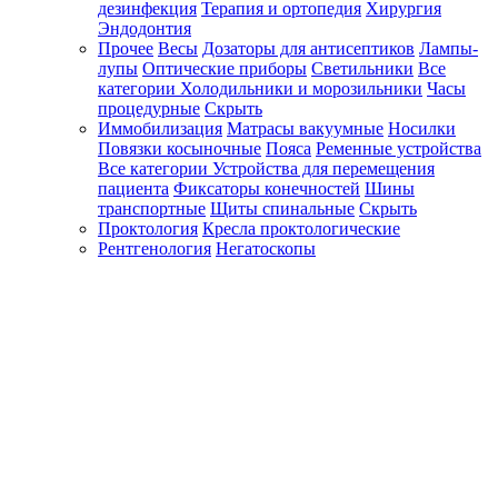
дезинфекция
Терапия и ортопедия
Хирургия
Эндодонтия
Прочее
Весы
Дозаторы для антисептиков
Лампы-
лупы
Оптические приборы
Светильники
Все
категории
Холодильники и морозильники
Часы
процедурные
Скрыть
Иммобилизация
Матрасы вакуумные
Носилки
Повязки косыночные
Пояса
Ременные устройства
Все категории
Устройства для перемещения
пациента
Фиксаторы конечностей
Шины
транспортные
Щиты спинальные
Скрыть
Проктология
Кресла проктологические
Рентгенология
Негатоскопы