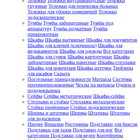
Тележки
Тележки внутрикорпусные
Тележки
грузовые
Тележки для перевозки больных
Тележки для уборки помещений
Тележки
эндоскопические
Тумбы
Тумбы лабораторные
Тумбы под
аппаратуру
Тумбы подкатные
Тумбы
прикроватные
Шкафы
Шкафы вытяжные
Шкафы для документов
Шкафы для ключей (ключницы)
Шкафы для
медикаментов
Шкафы для одежды
Все категории
Шкафы для сумок
Шкафы картотечные
Шкафы
лабораторные
Шкафы навесные
Шкафы-стеллажи
Шкафы для инвентаря
Шкафы аптечки
Трейзеры
для шкафов
Скрыть
Постельные принадлежности
Матрасы
Системы
противопролежневые
Чехлы на матрасы
Одеяла и
пододеяльники
Сейфы
Сейфы металлические
Шкафы-сейфы
Стеллажи и стойки
Стеллажи металлические
Стойки приборные
Стойки эндоскопические
Ширмы и штативы
Ширмы
Штативы
Штативы
для эндоскопов
Прочее
Вешалки
Ростомеры
Подставки для биксов
Подставки для тазов
Подставки для ног
Все
категории
Подставки для ведер
Контейнеры