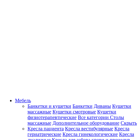
Мебель
Банкетки и кушетки
Банкетки
Диваны
Кушетки
массажные
Кушетки смотровые
Кушетки
физиотерапевтические
Все категории
Столы
массажные
Дополнительное оборудование
Скрыть
Кресла пациента
Кресла вестибулярные
Кресла
гериатрические
Кресла гинекологические
Кресла
диализные
Кресла для забора крови и процедур