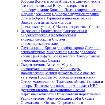
Боброва
Все категории
Аппараты хирургические
(физиодиспенсеры)
Визуализаторы вен и
допоборудование
Консоли
Лазеры хирургические
и принадлежности
Приборы вакуумной терапии
Столы Боброва
Турникеты пневматические
Эвакуаторы дыма
Коагуляторы
(электрокоагуляторы)
Насосы шприцевые
Скрыть
Эндоскопия
Бронхоскопы
Гастроскопы и
видеогастроскопы
Колоноскопы и
видеоколоноскопы
Системы
видеоэндоскопические
Служба крови
Кресла для забора крови
Счетчики
лейкоцитарные
Микроскопы
Столы для забора
крови
Центрифуги
Все категории
Холодильники
и морозильники
Скрыть
Скорая помощь
Аптечки
Жгуты
кровоостанавливающие
Капнографы
Ларингоскопы
Мешки дыхательные Амбу
Все
категории
Носилки
Роторасширители и маски
Сумки-холодильники
Термоконтейнеры
Укладки и
наборы
Штативы для вливаний
Аппараты ИВЛ
Дефибрилляторы
Инфузионные насосы
Наркозные аппараты
Отсасыватели портативные
Рециркуляторы
Электрокардиографы
Скрыть
Стоматология
Оптика
Стерилизация и