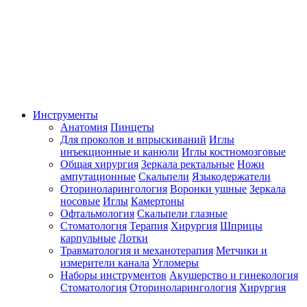
Инструменты
Анатомия
Пинцеты
Для проколов и впрыскиваний
Иглы
инъекционные и канюли
Иглы костномозговые
Общая хирургия
Зеркала ректальные
Ножи
ампутационные
Скальпели
Языкодержатели
Оториноларингология
Воронки ушные
Зеркала
носовые
Иглы
Камертоны
Офтальмология
Скальпели глазные
Стоматология
Терапия
Хирургия
Шприцы
карпульные
Лотки
Травматология и механотерапия
Метчики и
измерители канала
Угломеры
Наборы инструментов
Акушерство и гинекология
Стоматология
Оториноларингология
Хирургия