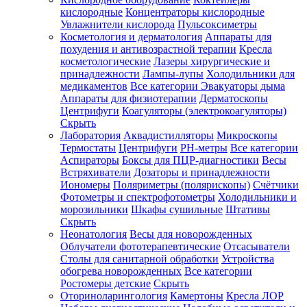
кислородные
Концентраторы кислородные
Увлажнители кислорода
Пульсоксиметры
Косметология и дерматология
Аппараты для
Зарегистрироваться
похудения и антивозрастной терапии
Кресла
косметологические
Лазеры хирургические и
принадлежности
Лампы-лупы
Холодильники для
медикаментов
Все категории
Эвакуаторы дыма
Аппараты для физиотерапии
Дерматоскопы
Зачем
Центрифуги
Коагуляторы (электрокоагуляторы)
регистрироваться?
Скрыть
Лаборатория
Аквадистилляторы
Микроскопы
Все
Термостаты
Центрифуги
PH-метры
Все категории
покупки
в
Аспираторы
Боксы для ПЦР-диагностики
Весы
одном
Встряхиватели
Дозаторы и принадлежности
месте
Иономеры
Поляриметры (полярископы)
Счётчики
Личный
Фотометры и спектрофотометры
Холодильники и
менеджер
морозильники
Шкафы сушильные
Штативы
Отслеживание
Скрыть
статуса
Неонатология
Весы для новорожденных
заказа
Облучатели фототерапевтические
Отсасыватели
Столы для санитарной обработки
Устройства
обогрева новорожденных
Все категории
Ростомеры детские
Скрыть
Оториноларингология
Камертоны
Кресла ЛОР