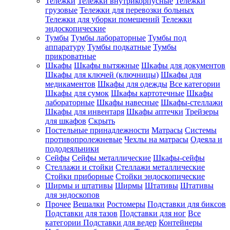
Тележки
Тележки внутрикорпусные
Тележки
грузовые
Тележки для перевозки больных
Тележки для уборки помещений
Тележки
эндоскопические
Тумбы
Тумбы лабораторные
Тумбы под
аппаратуру
Тумбы подкатные
Тумбы
прикроватные
Шкафы
Шкафы вытяжные
Шкафы для документов
Шкафы для ключей (ключницы)
Шкафы для
медикаментов
Шкафы для одежды
Все категории
Шкафы для сумок
Шкафы картотечные
Шкафы
лабораторные
Шкафы навесные
Шкафы-стеллажи
Шкафы для инвентаря
Шкафы аптечки
Трейзеры
для шкафов
Скрыть
Постельные принадлежности
Матрасы
Системы
противопролежневые
Чехлы на матрасы
Одеяла и
пододеяльники
Сейфы
Сейфы металлические
Шкафы-сейфы
Стеллажи и стойки
Стеллажи металлические
Стойки приборные
Стойки эндоскопические
Ширмы и штативы
Ширмы
Штативы
Штативы
для эндоскопов
Прочее
Вешалки
Ростомеры
Подставки для биксов
Подставки для тазов
Подставки для ног
Все
категории
Подставки для ведер
Контейнеры