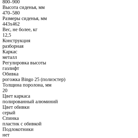
800–900
Высота сиденья, мм
470–580
Размеры сиденья, мм
443x462
Вес, не более, кг
12,5
Конструкция
разборная
Каркас
металл
Регулировка высоты
газлифт
Обивка
рогожка Bingo 25 (полиэстер)
Толщина поролона, мм
20
Цвет каркаса
полированный алюминий
Цвет обивки
серый
Спинка
пластик с обивкой
Подлокотники
нет