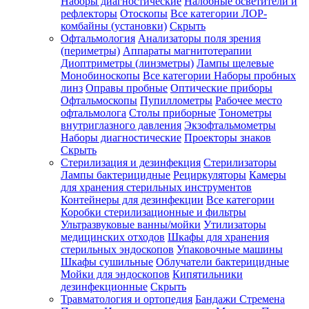
Наборы диагностические
Налобные осветители и
рефлекторы
Отоскопы
Все категории
ЛОР-
комбайны (установки)
Скрыть
Офтальмология
Анализаторы поля зрения
(периметры)
Аппараты магнитотерапии
Диоптриметры (линзметры)
Лампы щелевые
Монобиноскопы
Все категории
Наборы пробных
линз
Оправы пробные
Оптические приборы
Офтальмоскопы
Пупиллометры
Рабочее место
офтальмолога
Столы приборные
Тонометры
внутриглазного давления
Экзофтальмометры
Наборы диагностические
Проекторы знаков
Скрыть
Стерилизация и дезинфекция
Стерилизаторы
Лампы бактерицидные
Рециркуляторы
Камеры
для хранения стерильных инструментов
Контейнеры для дезинфекции
Все категории
Коробки стерилизационные и фильтры
Ультразвуковые ванны/мойки
Утилизаторы
медицинских отходов
Шкафы для хранения
стерильных эндоскопов
Упаковочные машины
Шкафы сушильные
Облучатели бактерицидные
Мойки для эндоскопов
Кипятильники
дезинфекционные
Скрыть
Травматология и ортопедия
Бандажи Стремена