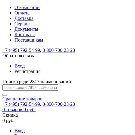
О компании
Восстановление
Обратная
Вход
Регистрация
Оплата
пароля
связь
На
Доставка
вашу
Сервис
почту
Только
Только
Документы
test@example.com
для
для
Ваше
Введите
Заполните
отправлена
ИП
ИП
Контакты
новый
Пароль
На
сообщение
форму.
ссылка.
и
и
пароль
Поставщикам
успешно
вашу
успешно
юр.
юр.
Перейдите
отправлено.
лиц
лиц
восстановлен
почту
Мы
+7 (495) 792-54-99
,
8-800-700-23-23
по
test@test.ru
ней
отправим
Обратная связь
для
отправлена
вам
завершения
ссылка.
Вход
регистрации.
ссылку
Регистрация
Войти
на
указанный
Перейдите
Сообщение
Поиск среди 2817 наименований
Ок
электронный
по
адрес,
ней
перейдя
Сравнение
для
товаров
по
+7 (495) 792-54-99
,
8-800-700-23-23
смены
Запомнить
Забыли
0
товаров
которой
0 руб.
пароля.
меня
пароль?
Сменить
Скидка
вы
0 руб.
сможете
пароль
Я принимаю условия
Войти
задать
пользовательского
Вход
новый
соглашения
и