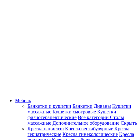
Мебель
Банкетки и кушетки
Банкетки
Диваны
Кушетки
массажные
Кушетки смотровые
Кушетки
физиотерапевтические
Все категории
Столы
массажные
Дополнительное оборудование
Скрыть
Кресла пациента
Кресла вестибулярные
Кресла
гериатрические
Кресла гинекологические
Кресла
диализные
Кресла для забора крови и процедур