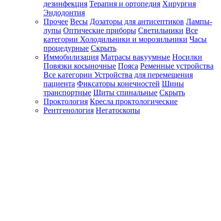
дезинфекция
Терапия и ортопедия
Хирургия
Эндодонтия
Прочее
Весы
Дозаторы для антисептиков
Лампы-
лупы
Оптические приборы
Светильники
Все
категории
Холодильники и морозильники
Часы
процедурные
Скрыть
Иммобилизация
Матрасы вакуумные
Носилки
Повязки косыночные
Пояса
Ременные устройства
Все категории
Устройства для перемещения
пациента
Фиксаторы конечностей
Шины
транспортные
Щиты спинальные
Скрыть
Проктология
Кресла проктологические
Рентгенология
Негатоскопы