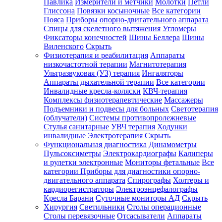
Павлика
Измерители и метчики
Молотки
Петли
Глиссона
Повязки косыночные
Все категории
Пояса
Приборы опорно-двигательного аппарата
Спицы для скелетного вытяжения
Угломеры
Фиксаторы конечностей
Шины Беллера
Шины
Виленского
Скрыть
Физиотерапия и реабилитация
Аппараты
низкочастотной терапии
Магнитотерапия
Ультразвуковая (УЗ) терапия
Ингаляторы
Аппараты дыхательной терапии
Все категории
Инвалидные кресла-коляски
КВЧ-терапия
Комплексы физиотерапевтические
Массажеры
Подъемники и подвесы для больных
Светотерапия
(облучатели)
Системы противопролежневые
Стулья санитарные
УВЧ терапия
Ходунки
инвалидные
Электротерапия
Скрыть
Функциональная диагностика
Динамометры
Пульсоксиметры
Электрокардиографы
Калиперы
и рулетки электронные
Мониторы фетальные
Все
категории
Приборы для диагностики опорно-
двигательного аппарата
Спирографы
Холтеры и
кардиорегистраторы
Электроэнцефалографы
Кресла Барани
Суточные мониторы АД
Скрыть
Хирургия
Светильники
Столы операционные
Столы перевязочные
Отсасыватели
Аппараты