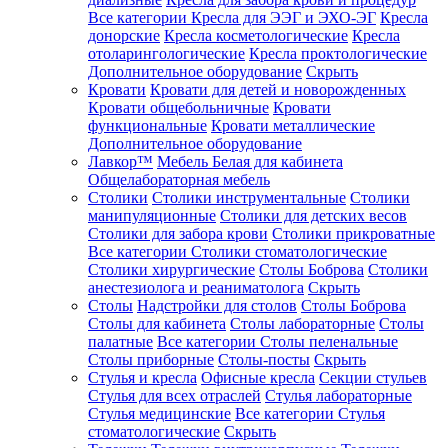
Все категории
Кресла для ЭЭГ и ЭХО-ЭГ
Кресла
донорские
Кресла косметологические
Кресла
отоларингологические
Кресла проктологические
Дополнительное оборудование
Скрыть
Кровати
Кровати для детей и новорожденных
Кровати общебольничные
Кровати
функциональные
Кровати металлические
Дополнительное оборудование
Лавкор™
Мебель Белая для кабинета
Общелабораторная мебель
Столики
Столики инструментальные
Столики
манипуляционные
Столики для детских весов
Столики для забора крови
Столики прикроватные
Все категории
Столики стоматологические
Столики хирургические
Столы Боброва
Столики
анестезиолога и реаниматолога
Скрыть
Столы
Надстройки для столов
Столы Боброва
Столы для кабинета
Столы лабораторные
Столы
палатные
Все категории
Столы пеленальные
Столы приборные
Столы-посты
Скрыть
Стулья и кресла
Офисные кресла
Секции стульев
Стулья для всех отраслей
Стулья лабораторные
Стулья медицинские
Все категории
Стулья
стоматологические
Скрыть