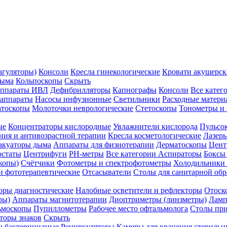
агуляторы)
Консоли
Кресла гинекологические
Кровати акушерск
дыма
Кольпоскопы
Скрыть
ппараты ИВЛ
Дефибрилляторы
Капнографы
Консоли
Все катег
 аппараты
Насосы инфузионные
Светильники
Расходные матери
атоскопы
Молоточки неврологические
Стетоскопы
Тонометры и
ые
Концентраторы кислородные
Увлажнители кислорода
Пульсо
ния и антивозрастной терапии
Кресла косметологические
Лазер
акуаторы дыма
Аппараты для физиотерапии
Дерматоскопы
Цент
остаты
Центрифуги
PH-метры
Все категории
Аспираторы
Боксы
копы)
Счётчики
Фотометры и спектрофотометры
Холодильники 
и фототерапевтические
Отсасыватели
Столы для санитарной обр
оры диагностические
Налобные осветители и рефлекторы
Отоск
ры)
Аппараты магнитотерапии
Диоптриметры (линзметры)
Ламп
ьмоскопы
Пупиллометры
Рабочее место офтальмолога
Столы пр
торы знаков
Скрыть
 бактерицидные
Рециркуляторы
Камеры для хранения стериль