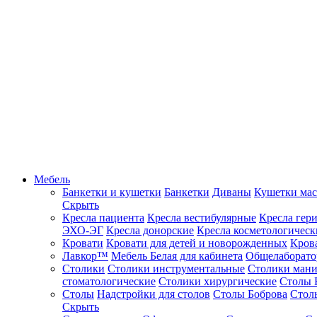
Мебель
Банкетки и кушетки
Банкетки
Диваны
Кушетки ма
Скрыть
Кресла пациента
Кресла вестибулярные
Кресла гер
ЭХО-ЭГ
Кресла донорские
Кресла косметологическ
Кровати
Кровати для детей и новорожденных
Кров
Лавкор™
Мебель Белая для кабинета
Общелаборато
Столики
Столики инструментальные
Столики ман
стоматологические
Столики хирургические
Столы 
Столы
Надстройки для столов
Столы Боброва
Стол
Скрыть