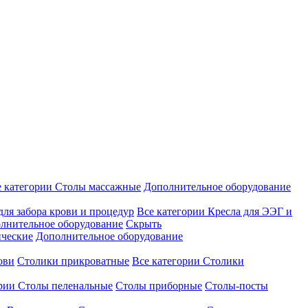
е категории
Столы массажные
Дополнительное оборудование
для забора крови и процедур
Все категории
Кресла для ЭЭГ и
лнительное оборудование
Скрыть
ические
Дополнительное оборудование
ови
Столики прикроватные
Все категории
Столики
ории
Столы пеленальные
Столы приборные
Столы-посты