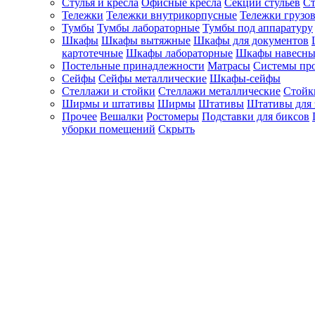
Стулья и кресла
Офисные кресла
Секции стульев
Ст
Тележки
Тележки внутрикорпусные
Тележки грузо
Тумбы
Тумбы лабораторные
Тумбы под аппаратуру
Шкафы
Шкафы вытяжные
Шкафы для документов
картотечные
Шкафы лабораторные
Шкафы навесны
Постельные принадлежности
Матрасы
Системы пр
Сейфы
Сейфы металлические
Шкафы-сейфы
Стеллажи и стойки
Стеллажи металлические
Стойк
Ширмы и штативы
Ширмы
Штативы
Штативы для 
Прочее
Вешалки
Ростомеры
Подставки для биксов
уборки помещений
Скрыть