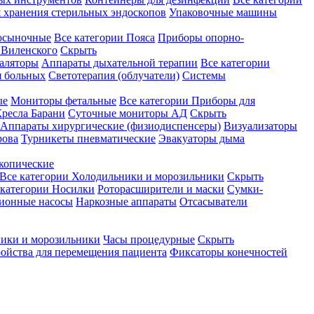
 хранения стерильных эндоскопов
Упаковочные машины
осыночные
Все категории
Пояса
Приборы опорно-
Виленского
Скрыть
аляторы
Аппараты дыхательной терапии
Все категории
я больных
Светотерапия (облучатели)
Системы
ые
Мониторы фетальные
Все категории
Приборы для
ресла Барани
Суточные мониторы АД
Скрыть
Аппараты хирургические (физиодиспенсеры)
Визуализаторы
рова
Турникеты пневматические
Эвакуаторы дыма
копические
Все категории
Холодильники и морозильники
Скрыть
 категории
Носилки
Роторасширители и маски
Сумки-
ионные насосы
Наркозные аппараты
Отсасыватели
ики и морозильники
Часы процедурные
Скрыть
ройства для перемещения пациента
Фиксаторы конечностей