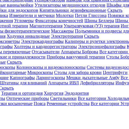
вые ванны/мойки
Утилизаторы медицинских отходов
Шкафы для
ки для эндоскопов
Кипятильники дезинфекционные
Скрыть
лика
Измерители и метчики
Молотки
Петли Глиссона
Повязки к
яжения
Угломеры
Фиксаторы конечностей
Шины Беллера
Шины 
отной терапии
Магнитотерапия
Ультразвуковая (УЗ) терапия
Инг
ы физиотерапевтические
Массажеры
Подъемники и подвесы дл
пия
Ходунки инвалидные
Электротерапия
Скрыть
оксиметры
Электрокардиографы
Калиперы и рулетки электронн
графы
Холтеры и кардиорегистраторы
Электроэнцефалографы
К
ы перевязочные
Отсасыватели
Аппараты Боброва
Все категории
ские и принадлежности
Приборы вакуумной терапии
Столы Боб
вые
Скрыть
роскопы
Колоноскопы и видеоколоноскопы
Системы видеоэндос
ейкоцитарные
Микроскопы
Столы для забора крови
Центрифуги
ющие
Капнографы
Ларингоскопы
Мешки дыхательные Амбу
Все
Штативы для вливаний
Аппараты ИВЛ
Дефибрилляторы
Инфуз
Скрыть
Терапия и ортопедия
Хирургия
Эндодонтия
упы
Оптические приборы
Светильники
Все категории
Холодильн
зки косыночные
Пояса
Ременные устройства
Все категории
Уст