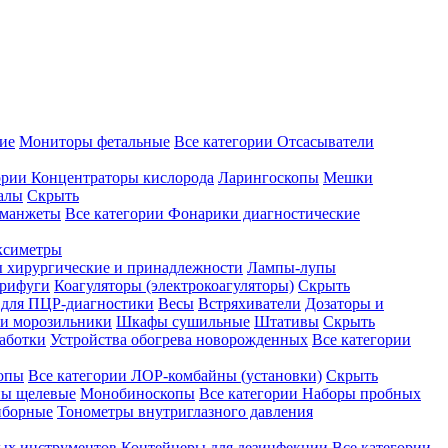
ие
Мониторы фетальные
Все категории
Отсасыватели
ории
Концентраторы кислорода
Ларингоскопы
Мешки
алы
Скрыть
 манжеты
Все категории
Фонарики диагностические
ксиметры
ы хирургические и принадлежности
Лампы-лупы
рифуги
Коагуляторы (электрокоагуляторы)
Скрыть
 для ПЦР-диагностики
Весы
Встряхиватели
Дозаторы и
и морозильники
Шкафы сушильные
Штативы
Скрыть
аботки
Устройства обогрева новорожденных
Все категории
опы
Все категории
ЛОР-комбайны (установки)
Скрыть
ы щелевые
Монобиноскопы
Все категории
Наборы пробных
иборные
Тонометры внутриглазного давления
ных инструментов
Контейнеры для дезинфекции
Все категории