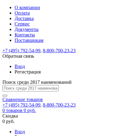
О компании
Восстановление
Обратная
Вход
Регистрация
Оплата
пароля
связь
На
Доставка
вашу
Сервис
почту
Только
Только
Документы
test@example.com
для
для
Ваше
Введите
Заполните
отправлена
Контакты
ИП
ИП
новый
Пароль
На
сообщение
ссылка.
форму.
и
и
Поставщикам
пароль
успешно
вашу
успешно
юр.
юр.
Перейдите
лиц
лиц
отправлено.
восстановлен
почту
+7 (495) 792-54-99
,
8-800-700-23-23
Мы
по
test@test.ru
ней
Обратная связь
отправим
для
отправлена
вам
завершения
Вход
ссылка.
регистрации.
ссылку
Регистрация
Войти
на
указанный
Поиск среди 2817 наименований
Перейдите
Сообщение
Ок
электронный
по
адрес,
ней
Сравнение
товаров
перейдя
для
+7 (495) 792-54-99
,
8-800-700-23-23
по
смены
Запомнить
Забыли
0
товаров
0 руб.
которой
пароля.
меня
пароль?
Скидка
Сменить
вы
0 руб.
сможете
пароль
Войти
Я принимаю условия
задать
Вход
пользовательского