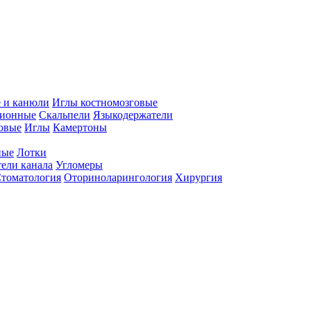
 и канюли
Иглы костномозговые
ционные
Скальпели
Языкодержатели
совые
Иглы
Камертоны
ные
Лотки
ели канала
Угломеры
томатология
Оториноларингология
Хирургия