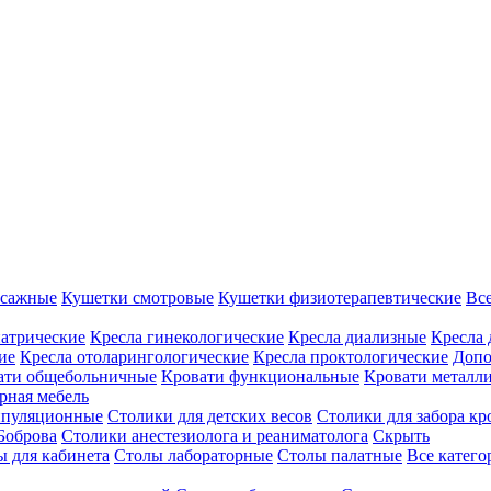
ссажные
Кушетки смотровые
Кушетки физиотерапевтические
Вс
иатрические
Кресла гинекологические
Кресла диализные
Кресла 
ие
Кресла отоларингологические
Кресла проктологические
Допо
ати общебольничные
Кровати функциональные
Кровати металл
рная мебель
ипуляционные
Столики для детских весов
Столики для забора кр
Боброва
Столики анестезиолога и реаниматолога
Скрыть
ы для кабинета
Столы лабораторные
Столы палатные
Все катег