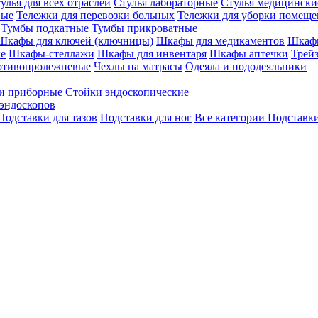
улья для всех отраслей
Стулья лабораторные
Стулья медицински
вые
Тележки для перевозки больных
Тележки для уборки помещ
Тумбы подкатные
Тумбы прикроватные
Шкафы для ключей (ключницы)
Шкафы для медикаментов
Шкафы
е
Шкафы-стеллажи
Шкафы для инвентаря
Шкафы аптечки
Трей
отивопролежневые
Чехлы на матрасы
Одеяла и пододеяльники
и приборные
Стойки эндоскопические
эндоскопов
Подставки для тазов
Подставки для ног
Все категории
Подставки