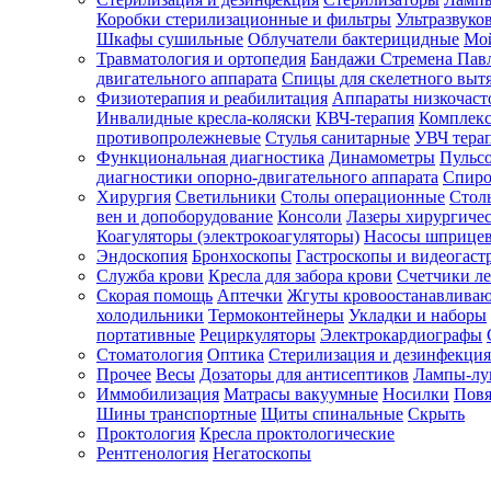
Коробки стерилизационные и фильтры
Ультразвуко
Шкафы сушильные
Облучатели бактерицидные
Мой
Травматология и ортопедия
Бандажи Стремена Пав
Зарегистрироваться
двигательного аппарата
Спицы для скелетного выт
Физиотерапия и реабилитация
Аппараты низкочаст
Инвалидные кресла-коляски
КВЧ-терапия
Комплекс
противопролежневые
Стулья санитарные
УВЧ тера
Функциональная диагностика
Динамометры
Пульс
Зачем
диагностики опорно-двигательного аппарата
Спиро
регистрироваться?
Хирургия
Светильники
Столы операционные
Стол
вен и допоборудование
Консоли
Лазеры хирургиче
Все
Коагуляторы (электрокоагуляторы)
Насосы шприце
покупки
Эндоскопия
Бронхоскопы
Гастроскопы и видеогаст
в
одном
Служба крови
Кресла для забора крови
Счетчики л
месте
Скорая помощь
Аптечки
Жгуты кровоостанавлива
Личный
холодильники
Термоконтейнеры
Укладки и наборы
менеджер
портативные
Рециркуляторы
Электрокардиографы
Стоматология
Оптика
Стерилизация и дезинфекция
Отслеживание
статуса
Прочее
Весы
Дозаторы для антисептиков
Лампы-л
заказа
Иммобилизация
Матрасы вакуумные
Носилки
Повя
Шины транспортные
Щиты спинальные
Скрыть
Проктология
Кресла проктологические
Рентгенология
Негатоскопы