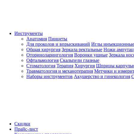
Инструменты
Анатомия
Пинцеты
Для проколов и впрыскиваний
Иглы инъекционные
Общая хирургия
Зеркала ректальные
Ножи ампута
Оториноларингология
Воронки ушные
Зеркала но
Офтальмология
Скальпели глазные
Стоматология
Терапия
Хирургия
Шприцы карпуль
Травматология и механотерапия
Метчики и измерит
Наборы инструментов
Акушерство и гинекология
С
Скидки
Прайс-лист