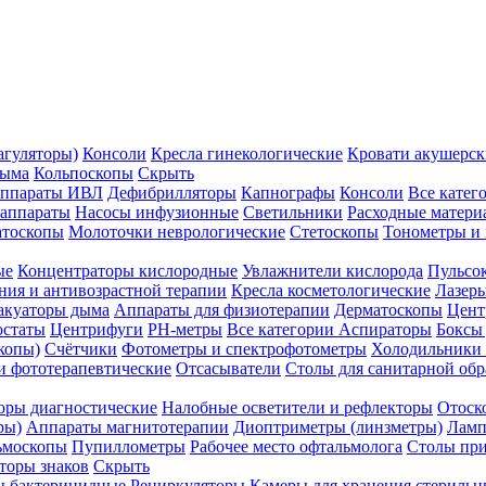
агуляторы)
Консоли
Кресла гинекологические
Кровати акушерск
дыма
Кольпоскопы
Скрыть
ппараты ИВЛ
Дефибрилляторы
Капнографы
Консоли
Все катег
 аппараты
Насосы инфузионные
Светильники
Расходные матери
атоскопы
Молоточки неврологические
Стетоскопы
Тонометры и
ые
Концентраторы кислородные
Увлажнители кислорода
Пульсо
ния и антивозрастной терапии
Кресла косметологические
Лазер
акуаторы дыма
Аппараты для физиотерапии
Дерматоскопы
Цент
остаты
Центрифуги
PH-метры
Все категории
Аспираторы
Боксы
копы)
Счётчики
Фотометры и спектрофотометры
Холодильники 
и фототерапевтические
Отсасыватели
Столы для санитарной обр
оры диагностические
Налобные осветители и рефлекторы
Отоск
ры)
Аппараты магнитотерапии
Диоптриметры (линзметры)
Ламп
ьмоскопы
Пупиллометры
Рабочее место офтальмолога
Столы пр
торы знаков
Скрыть
 бактерицидные
Рециркуляторы
Камеры для хранения стериль