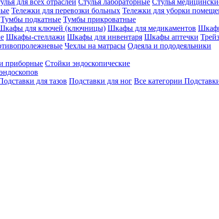
улья для всех отраслей
Стулья лабораторные
Стулья медицински
вые
Тележки для перевозки больных
Тележки для уборки помещ
Тумбы подкатные
Тумбы прикроватные
Шкафы для ключей (ключницы)
Шкафы для медикаментов
Шкафы
е
Шкафы-стеллажи
Шкафы для инвентаря
Шкафы аптечки
Трей
отивопролежневые
Чехлы на матрасы
Одеяла и пододеяльники
и приборные
Стойки эндоскопические
эндоскопов
Подставки для тазов
Подставки для ног
Все категории
Подставки