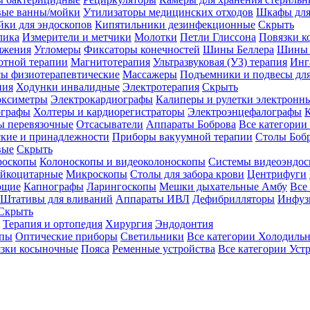
вые ванны/мойки
Утилизаторы медицинских отходов
Шкафы для
ки для эндоскопов
Кипятильники дезинфекционные
Скрыть
лика
Измерители и метчики
Молотки
Петли Глиссона
Повязки к
яжения
Угломеры
Фиксаторы конечностей
Шины Беллера
Шины 
отной терапии
Магнитотерапия
Ультразвуковая (УЗ) терапия
Инг
ы физиотерапевтические
Массажеры
Подъемники и подвесы дл
пия
Ходунки инвалидные
Электротерапия
Скрыть
оксиметры
Электрокардиографы
Калиперы и рулетки электронн
графы
Холтеры и кардиорегистраторы
Электроэнцефалографы
К
ы перевязочные
Отсасыватели
Аппараты Боброва
Все категории
ские и принадлежности
Приборы вакуумной терапии
Столы Боб
вые
Скрыть
роскопы
Колоноскопы и видеоколоноскопы
Системы видеоэндос
ейкоцитарные
Микроскопы
Столы для забора крови
Центрифуги
ющие
Капнографы
Ларингоскопы
Мешки дыхательные Амбу
Все
Штативы для вливаний
Аппараты ИВЛ
Дефибрилляторы
Инфуз
Скрыть
Терапия и ортопедия
Хирургия
Эндодонтия
упы
Оптические приборы
Светильники
Все категории
Холодильн
зки косыночные
Пояса
Ременные устройства
Все категории
Уст