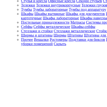
Стулья и кресла
Офисные кресла
Секции стульев
Ст
Тележки
Тележки внутрикорпусные
Тележки грузо
Тумбы
Тумбы лабораторные
Тумбы под аппаратуру
Шкафы
Шкафы вытяжные
Шкафы для документов
картотечные
Шкафы лабораторные
Шкафы навесны
Постельные принадлежности
Матрасы
Системы пр
Сейфы
Сейфы металлические
Шкафы-сейфы
Стеллажи и стойки
Стеллажи металлические
Стойк
Ширмы и штативы
Ширмы
Штативы
Штативы для 
Прочее
Вешалки
Ростомеры
Подставки для биксов
уборки помещений
Скрыть