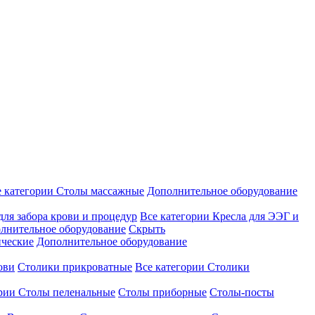
е категории
Столы массажные
Дополнительное оборудование
для забора крови и процедур
Все категории
Кресла для ЭЭГ и
лнительное оборудование
Скрыть
ические
Дополнительное оборудование
ови
Столики прикроватные
Все категории
Столики
ории
Столы пеленальные
Столы приборные
Столы-посты