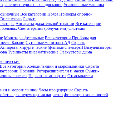
 хранения стерильных эндоскопов
Упаковочные машины
осыночные
Все категории
Пояса
Приборы опорно-
Виленского
Скрыть
аляторы
Аппараты дыхательной терапии
Все категории
я больных
Светотерапия (облучатели)
Системы
ые
Мониторы фетальные
Все категории
Приборы для
ресла Барани
Суточные мониторы АД
Скрыть
Аппараты хирургические (физиодиспенсеры)
Визуализаторы
рова
Турникеты пневматические
Эвакуаторы дыма
копические
Все категории
Холодильники и морозильники
Скрыть
 категории
Носилки
Роторасширители и маски
Сумки-
ионные насосы
Наркозные аппараты
Отсасыватели
ики и морозильники
Часы процедурные
Скрыть
ройства для перемещения пациента
Фиксаторы конечностей