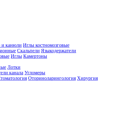
 и канюли
Иглы костномозговые
ционные
Скальпели
Языкодержатели
совые
Иглы
Камертоны
ные
Лотки
ели канала
Угломеры
томатология
Оториноларингология
Хирургия