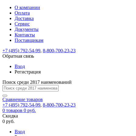
О компании
Восстановление
Обратная
Вход
Регистрация
Оплата
пароля
связь
На
Доставка
вашу
Сервис
почту
Только
Только
Документы
test@example.com
для
для
Ваше
Введите
Заполните
отправлена
Контакты
ИП
ИП
новый
Пароль
На
сообщение
ссылка.
форму.
и
и
Поставщикам
пароль
успешно
вашу
успешно
юр.
юр.
Перейдите
лиц
лиц
отправлено.
восстановлен
почту
+7 (495) 792-54-99
,
8-800-700-23-23
Мы
по
test@test.ru
ней
Обратная связь
отправим
для
отправлена
вам
завершения
Вход
ссылка.
регистрации.
ссылку
Регистрация
Войти
на
указанный
Поиск среди 2817 наименований
Перейдите
Сообщение
Ок
электронный
по
адрес,
ней
Сравнение
товаров
перейдя
для
+7 (495) 792-54-99
,
8-800-700-23-23
по
смены
Запомнить
Забыли
0
товаров
0 руб.
которой
пароля.
меня
пароль?
Скидка
Сменить
вы
0 руб.
сможете
пароль
Войти
Я принимаю условия
задать
Вход
пользовательского