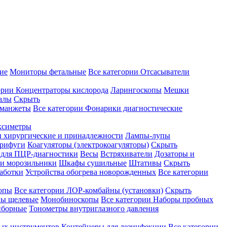
ие
Мониторы фетальные
Все категории
Отсасыватели
ории
Концентраторы кислорода
Ларингоскопы
Мешки
алы
Скрыть
 манжеты
Все категории
Фонарики диагностические
ксиметры
ы хирургические и принадлежности
Лампы-лупы
рифуги
Коагуляторы (электрокоагуляторы)
Скрыть
 для ПЦР-диагностики
Весы
Встряхиватели
Дозаторы и
и морозильники
Шкафы сушильные
Штативы
Скрыть
аботки
Устройства обогрева новорожденных
Все категории
опы
Все категории
ЛОР-комбайны (установки)
Скрыть
ы щелевые
Монобиноскопы
Все категории
Наборы пробных
иборные
Тонометры внутриглазного давления
ных инструментов
Контейнеры для дезинфекции
Все категории