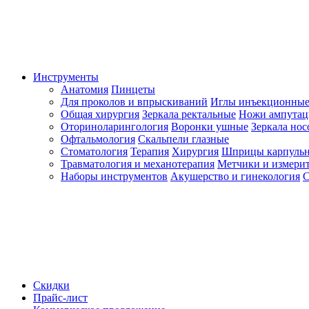
Инструменты
Анатомия
Пинцеты
Для проколов и впрыскиваний
Иглы инъекционные
Общая хирургия
Зеркала ректальные
Ножи ампута
Оториноларингология
Воронки ушные
Зеркала но
Офтальмология
Скальпели глазные
Стоматология
Терапия
Хирургия
Шприцы карпуль
Травматология и механотерапия
Метчики и измерит
Наборы инструментов
Акушерство и гинекология
С
Скидки
Прайс-лист