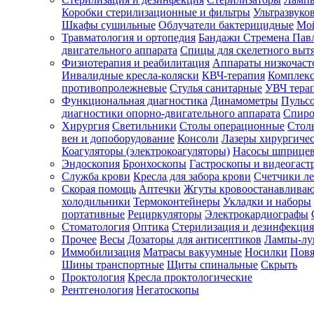
Коробки стерилизационные и фильтры
Ультразвуко
Шкафы сушильные
Облучатели бактерицидные
Мой
Травматология и ортопедия
Бандажи Стремена Пав
Зарегистрироваться
двигательного аппарата
Спицы для скелетного выт
Физиотерапия и реабилитация
Аппараты низкочаст
Инвалидные кресла-коляски
КВЧ-терапия
Комплекс
противопролежневые
Стулья санитарные
УВЧ тера
Функциональная диагностика
Динамометры
Пульс
Зачем
диагностики опорно-двигательного аппарата
Спиро
регистрироваться?
Хирургия
Светильники
Столы операционные
Стол
вен и допоборудование
Консоли
Лазеры хирургиче
Все
Коагуляторы (электрокоагуляторы)
Насосы шприце
покупки
Эндоскопия
Бронхоскопы
Гастроскопы и видеогаст
в
одном
Служба крови
Кресла для забора крови
Счетчики л
месте
Скорая помощь
Аптечки
Жгуты кровоостанавлива
Личный
холодильники
Термоконтейнеры
Укладки и наборы
менеджер
портативные
Рециркуляторы
Электрокардиографы
Стоматология
Оптика
Стерилизация и дезинфекция
Отслеживание
статуса
Прочее
Весы
Дозаторы для антисептиков
Лампы-л
заказа
Иммобилизация
Матрасы вакуумные
Носилки
Повя
Шины транспортные
Щиты спинальные
Скрыть
Проктология
Кресла проктологические
Рентгенология
Негатоскопы