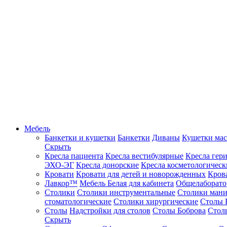
Мебель
Банкетки и кушетки
Банкетки
Диваны
Кушетки ма
Скрыть
Кресла пациента
Кресла вестибулярные
Кресла гер
ЭХО-ЭГ
Кресла донорские
Кресла косметологическ
Кровати
Кровати для детей и новорожденных
Кров
Лавкор™
Мебель Белая для кабинета
Общелаборато
Столики
Столики инструментальные
Столики ман
стоматологические
Столики хирургические
Столы 
Столы
Надстройки для столов
Столы Боброва
Стол
Скрыть