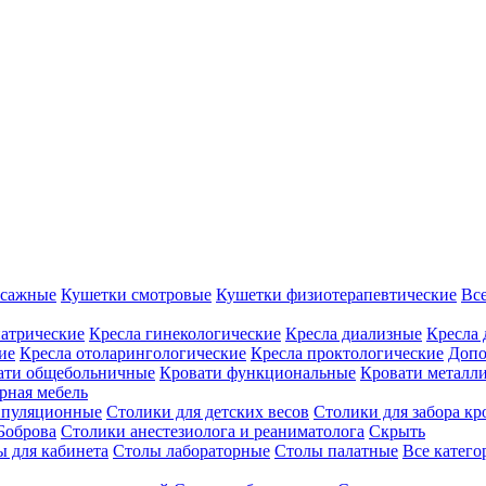
ссажные
Кушетки смотровые
Кушетки физиотерапевтические
Вс
иатрические
Кресла гинекологические
Кресла диализные
Кресла 
ие
Кресла отоларингологические
Кресла проктологические
Допо
ати общебольничные
Кровати функциональные
Кровати металл
рная мебель
ипуляционные
Столики для детских весов
Столики для забора кр
Боброва
Столики анестезиолога и реаниматолога
Скрыть
ы для кабинета
Столы лабораторные
Столы палатные
Все катег