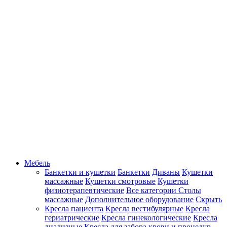
Мебель
Банкетки и кушетки
Банкетки
Диваны
Кушетки
массажные
Кушетки смотровые
Кушетки
физиотерапевтические
Все категории
Столы
массажные
Дополнительное оборудование
Скрыть
Кресла пациента
Кресла вестибулярные
Кресла
гериатрические
Кресла гинекологические
Кресла
диализные
Кресла для забора крови и процедур