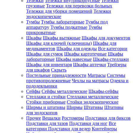
Тележки
Тележки внутрикорпусные
Тележки
грузовые
Тележки для перевозки больных
Тележки для уборки помещений
Тележки
эндоскопические
Тумбы
Тумбы лабораторные
Тумбы под
аппаратуру
Тумбы подкатные
Тумбы
прикроватные
Шкафы
Шкафы вытяжные
Шкафы для документов
Шкафы для ключей (ключницы)
Шкафы для
медикаментов
Шкафы для одежды
Все категории
Шкафы для сумок
Шкафы картотечные
Шкафы
лабораторные
Шкафы навесные
Шкафы-стеллажи
Шкафы для инвентаря
Шкафы аптечки
Трейзеры
для шкафов
Скрыть
Постельные принадлежности
Матрасы
Системы
противопролежневые
Чехлы на матрасы
Одеяла и
пододеяльники
Сейфы
Сейфы металлические
Шкафы-сейфы
Стеллажи и стойки
Стеллажи металлические
Стойки приборные
Стойки эндоскопические
Ширмы и штативы
Ширмы
Штативы
Штативы
для эндоскопов
Прочее
Вешалки
Ростомеры
Подставки для биксов
Подставки для тазов
Подставки для ног
Все
категории
Подставки для ведер
Контейнеры