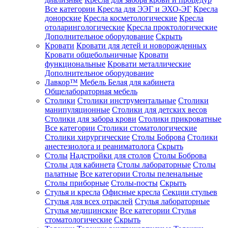
Все категории
Кресла для ЭЭГ и ЭХО-ЭГ
Кресла
донорские
Кресла косметологические
Кресла
отоларингологические
Кресла проктологические
Дополнительное оборудование
Скрыть
Кровати
Кровати для детей и новорожденных
Кровати общебольничные
Кровати
функциональные
Кровати металлические
Дополнительное оборудование
Лавкор™
Мебель Белая для кабинета
Общелабораторная мебель
Столики
Столики инструментальные
Столики
манипуляционные
Столики для детских весов
Столики для забора крови
Столики прикроватные
Все категории
Столики стоматологические
Столики хирургические
Столы Боброва
Столики
анестезиолога и реаниматолога
Скрыть
Столы
Надстройки для столов
Столы Боброва
Столы для кабинета
Столы лабораторные
Столы
палатные
Все категории
Столы пеленальные
Столы приборные
Столы-посты
Скрыть
Стулья и кресла
Офисные кресла
Секции стульев
Стулья для всех отраслей
Стулья лабораторные
Стулья медицинские
Все категории
Стулья
стоматологические
Скрыть