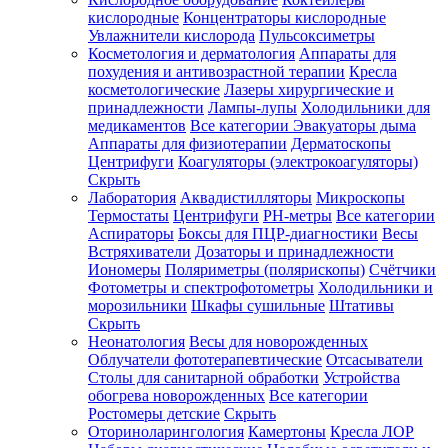
кислородные
Концентраторы кислородные
Увлажнители кислорода
Пульсоксиметры
Косметология и дерматология
Аппараты для
Зарегистрироваться
похудения и антивозрастной терапии
Кресла
косметологические
Лазеры хирургические и
принадлежности
Лампы-лупы
Холодильники для
медикаментов
Все категории
Эвакуаторы дыма
Аппараты для физиотерапии
Дерматоскопы
Зачем
Центрифуги
Коагуляторы (электрокоагуляторы)
регистрироваться?
Скрыть
Лаборатория
Аквадистилляторы
Микроскопы
Все
Термостаты
Центрифуги
PH-метры
Все категории
покупки
в
Аспираторы
Боксы для ПЦР-диагностики
Весы
одном
Встряхиватели
Дозаторы и принадлежности
месте
Иономеры
Поляриметры (полярископы)
Счётчики
Личный
Фотометры и спектрофотометры
Холодильники и
менеджер
морозильники
Шкафы сушильные
Штативы
Отслеживание
Скрыть
статуса
Неонатология
Весы для новорожденных
заказа
Облучатели фототерапевтические
Отсасыватели
Столы для санитарной обработки
Устройства
обогрева новорожденных
Все категории
Ростомеры детские
Скрыть
Оториноларингология
Камертоны
Кресла ЛОР