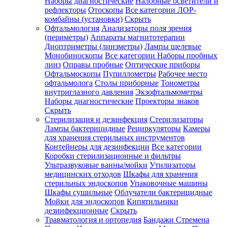
Наборы диагностические
Налобные осветители и
рефлекторы
Отоскопы
Все категории
ЛОР-
комбайны (установки)
Скрыть
Офтальмология
Анализаторы поля зрения
(периметры)
Аппараты магнитотерапии
Диоптриметры (линзметры)
Лампы щелевые
Монобиноскопы
Все категории
Наборы пробных
линз
Оправы пробные
Оптические приборы
Офтальмоскопы
Пупиллометры
Рабочее место
офтальмолога
Столы приборные
Тонометры
внутриглазного давления
Экзофтальмометры
Наборы диагностические
Проекторы знаков
Скрыть
Стерилизация и дезинфекция
Стерилизаторы
Лампы бактерицидные
Рециркуляторы
Камеры
для хранения стерильных инструментов
Контейнеры для дезинфекции
Все категории
Коробки стерилизационные и фильтры
Ультразвуковые ванны/мойки
Утилизаторы
медицинских отходов
Шкафы для хранения
стерильных эндоскопов
Упаковочные машины
Шкафы сушильные
Облучатели бактерицидные
Мойки для эндоскопов
Кипятильники
дезинфекционные
Скрыть
Травматология и ортопедия
Бандажи Стремена