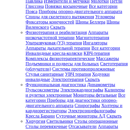
Павлика
Измерители и метчики
Молотки
Петли
Глиссона
Повязки косыночные
Все категории
Пояса
Приборы опорно-двигательного аппарата
Спицы для скелетного вытяжения
Угломеры
Фиксаторы конечностей
Шины Беллера
Шины
Виленского
Скрыть
Физиотерапия и реабилитация
Аппараты
низкочастотной терапии
Магнитотерапия
Ультразвуковая (УЗ) терапия
Ингаляторы
Аппараты дыхательной терапии
Все категории
Инвалидные кресла-коляски
КВЧ-терапия
Комплексы физиотерапевтические
Массажеры
Подъемники и подвесы для больных
Светотерапия
(облучатели)
Системы противопролежневые
Стулья санитарные
УВЧ терапия
Ходунки
инвалидные
Электротерапия
Скрыть
Функциональная диагностика
Динамометры
Пульсоксиметры
Электрокардиографы
Калиперы
и рулетки электронные
Мониторы фетальные
Все
категории
Приборы для диагностики опорно-
двигательного аппарата
Спирографы
Холтеры и
кардиорегистраторы
Электроэнцефалографы
Кресла Барани
Суточные мониторы АД
Скрыть
Хирургия
Светильники
Столы операционные
Столы перевязочные
Отсасыватели
Аппараты