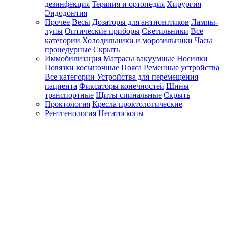
дезинфекция
Терапия и ортопедия
Хирургия
Эндодонтия
Прочее
Весы
Дозаторы для антисептиков
Лампы-
лупы
Оптические приборы
Светильники
Все
категории
Холодильники и морозильники
Часы
процедурные
Скрыть
Иммобилизация
Матрасы вакуумные
Носилки
Повязки косыночные
Пояса
Ременные устройства
Все категории
Устройства для перемещения
пациента
Фиксаторы конечностей
Шины
транспортные
Щиты спинальные
Скрыть
Проктология
Кресла проктологические
Рентгенология
Негатоскопы