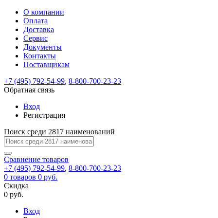
О компании
Восстановление
Обратная
Вход
Регистрация
Оплата
пароля
связь
На
Доставка
вашу
Сервис
почту
Только
Только
Документы
test@example.com
для
для
Ваше
Введите
Заполните
отправлена
ИП
ИП
Контакты
новый
Пароль
На
сообщение
форму.
ссылка.
и
и
пароль
Поставщикам
успешно
вашу
успешно
юр.
юр.
Перейдите
отправлено.
лиц
лиц
восстановлен
почту
Мы
+7 (495) 792-54-99
,
8-800-700-23-23
по
test@test.ru
ней
отправим
Обратная связь
для
отправлена
вам
завершения
ссылка.
Вход
регистрации.
ссылку
Регистрация
Войти
на
указанный
Перейдите
Сообщение
Поиск среди 2817 наименований
Ок
электронный
по
адрес,
ней
перейдя
Сравнение
для
товаров
по
+7 (495) 792-54-99
,
8-800-700-23-23
смены
Запомнить
Забыли
0
товаров
которой
0 руб.
пароля.
меня
пароль?
Сменить
Скидка
вы
0 руб.
сможете
пароль
Я принимаю условия
Войти
задать
пользовательского
Вход
новый
соглашения
и