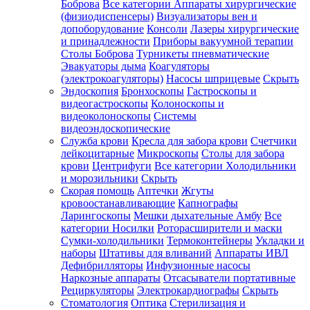
Боброва
Все категории
Аппараты хирургические
(физиодиспенсеры)
Визуализаторы вен и
допоборудование
Консоли
Лазеры хирургические
и принадлежности
Приборы вакуумной терапии
Столы Боброва
Турникеты пневматические
Эвакуаторы дыма
Коагуляторы
(электрокоагуляторы)
Насосы шприцевые
Скрыть
Эндоскопия
Бронхоскопы
Гастроскопы и
видеогастроскопы
Колоноскопы и
видеоколоноскопы
Системы
видеоэндоскопические
Служба крови
Кресла для забора крови
Счетчики
лейкоцитарные
Микроскопы
Столы для забора
крови
Центрифуги
Все категории
Холодильники
и морозильники
Скрыть
Скорая помощь
Аптечки
Жгуты
кровоостанавливающие
Капнографы
Ларингоскопы
Мешки дыхательные Амбу
Все
категории
Носилки
Роторасширители и маски
Сумки-холодильники
Термоконтейнеры
Укладки и
наборы
Штативы для вливаний
Аппараты ИВЛ
Дефибрилляторы
Инфузионные насосы
Наркозные аппараты
Отсасыватели портативные
Рециркуляторы
Электрокардиографы
Скрыть
Стоматология
Оптика
Стерилизация и