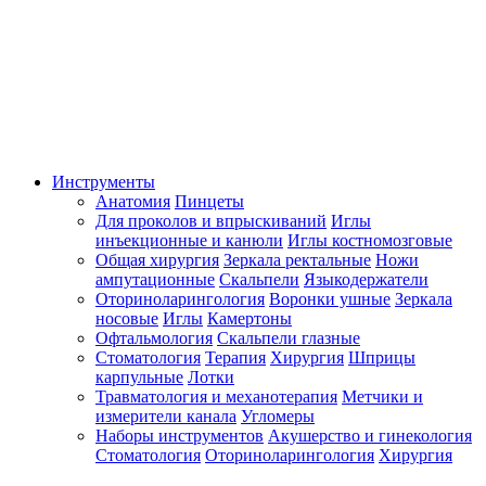
Инструменты
Анатомия
Пинцеты
Для проколов и впрыскиваний
Иглы
инъекционные и канюли
Иглы костномозговые
Общая хирургия
Зеркала ректальные
Ножи
ампутационные
Скальпели
Языкодержатели
Оториноларингология
Воронки ушные
Зеркала
носовые
Иглы
Камертоны
Офтальмология
Скальпели глазные
Стоматология
Терапия
Хирургия
Шприцы
карпульные
Лотки
Травматология и механотерапия
Метчики и
измерители канала
Угломеры
Наборы инструментов
Акушерство и гинекология
Стоматология
Оториноларингология
Хирургия