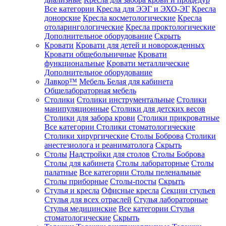
Все категории
Кресла для ЭЭГ и ЭХО-ЭГ
Кресла
донорские
Кресла косметологические
Кресла
отоларингологические
Кресла проктологические
Дополнительное оборудование
Скрыть
Кровати
Кровати для детей и новорожденных
Кровати общебольничные
Кровати
функциональные
Кровати металлические
Дополнительное оборудование
Лавкор™
Мебель Белая для кабинета
Общелабораторная мебель
Столики
Столики инструментальные
Столики
манипуляционные
Столики для детских весов
Столики для забора крови
Столики прикроватные
Все категории
Столики стоматологические
Столики хирургические
Столы Боброва
Столики
анестезиолога и реаниматолога
Скрыть
Столы
Надстройки для столов
Столы Боброва
Столы для кабинета
Столы лабораторные
Столы
палатные
Все категории
Столы пеленальные
Столы приборные
Столы-посты
Скрыть
Стулья и кресла
Офисные кресла
Секции стульев
Стулья для всех отраслей
Стулья лабораторные
Стулья медицинские
Все категории
Стулья
стоматологические
Скрыть