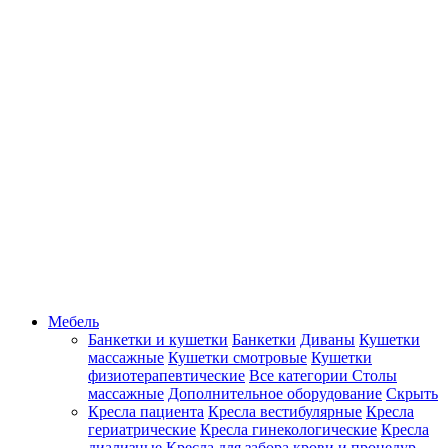
Мебель
Банкетки и кушетки
Банкетки
Диваны
Кушетки
массажные
Кушетки смотровые
Кушетки
физиотерапевтические
Все категории
Столы
массажные
Дополнительное оборудование
Скрыть
Кресла пациента
Кресла вестибулярные
Кресла
гериатрические
Кресла гинекологические
Кресла
диализные
Кресла для забора крови и процедур