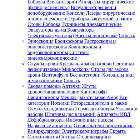
Боброва
Все категории
Аппараты хирургические
(физиодиспенсеры)
Визуализаторы вен и
допоборудование
Консоли
Лазеры хирургические
и принадлежности
Приборы вакуумной терапии
Столы Боброва
Турникеты пневматические
Эвакуаторы дыма
Коагуляторы
(электрокоагуляторы)
Насосы шприцевые
Скрыть
Эндоскопия
Бронхоскопы
Гастроскопы и
видеогастроскопы
Колоноскопы и
видеоколоноскопы
Системы
видеоэндоскопические
Служба крови
Кресла для забора крови
Счетчики
лейкоцитарные
Микроскопы
Столы для забора
крови
Центрифуги
Все категории
Холодильники
и морозильники
Скрыть
Скорая помощь
Аптечки
Жгуты
кровоостанавливающие
Капнографы
Ларингоскопы
Мешки дыхательные Амбу
Все
категории
Носилки
Роторасширители и маски
Сумки-холодильники
Термоконтейнеры
Укладки и
наборы
Штативы для вливаний
Аппараты ИВЛ
Дефибрилляторы
Инфузионные насосы
Наркозные аппараты
Отсасыватели портативные
Рециркуляторы
Электрокардиографы
Скрыть
Стоматология
Оптика
Стерилизация и