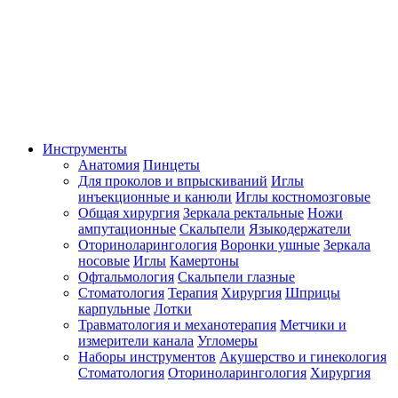
Инструменты
Анатомия
Пинцеты
Для проколов и впрыскиваний
Иглы
инъекционные и канюли
Иглы костномозговые
Общая хирургия
Зеркала ректальные
Ножи
ампутационные
Скальпели
Языкодержатели
Оториноларингология
Воронки ушные
Зеркала
носовые
Иглы
Камертоны
Офтальмология
Скальпели глазные
Стоматология
Терапия
Хирургия
Шприцы
карпульные
Лотки
Травматология и механотерапия
Метчики и
измерители канала
Угломеры
Наборы инструментов
Акушерство и гинекология
Стоматология
Оториноларингология
Хирургия