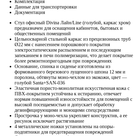
Комплектация
Данные для транспортировки
Документация
Стул офисный Divina Лайн/Line (голубой, каркас хром)
предназначен для оснащения кабинетов, бытовых и
общественных помещений
Цельносварной стальной каркас из прецизионных труб
Ø22 мм с нанесением порошкового покрытия
электростатическим распылением и последующим
запеканием в печи полимеризации, что делает покрытие
более ремонтнопригодным при повреждениях
Основание, спинка и сиденье изготовлены из
формованного березового лущенного шпона 12 мм и
поролона, обтянуты моно-чехлом из экокожи, цвет —
голубой Santa+SAN-036
Эластичная пористо-монолитная искусственная кожа с
ПВХ-покрытием устойчива к истиранию, отвечает
нормам повышенной износостойкости для помещений с
высокой посещаемостью и допускает обработку
дезинфицирующими и моющими спецсредствами
Прострочка у моно-чехла укрепляет конструктив, а ее
рисунок исключает растягивание
4 металлические ножки установлены на опоры-
подпятники для предотвращения повреждений