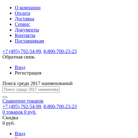
О компании
Восстановление
Обратная
Вход
Регистрация
Оплата
пароля
связь
На
Доставка
вашу
Сервис
почту
Только
Только
Документы
test@example.com
для
для
Ваше
Введите
Заполните
отправлена
ИП
ИП
Контакты
новый
Пароль
На
сообщение
форму.
ссылка.
и
и
пароль
Поставщикам
успешно
вашу
успешно
юр.
юр.
Перейдите
отправлено.
лиц
лиц
восстановлен
почту
Мы
+7 (495) 792-54-99
,
8-800-700-23-23
по
test@test.ru
ней
отправим
Обратная связь
для
отправлена
вам
завершения
ссылка.
Вход
регистрации.
ссылку
Регистрация
Войти
на
указанный
Перейдите
Сообщение
Поиск среди 2817 наименований
Ок
электронный
по
адрес,
ней
перейдя
Сравнение
для
товаров
по
+7 (495) 792-54-99
,
8-800-700-23-23
смены
Запомнить
Забыли
0
товаров
которой
0 руб.
пароля.
меня
пароль?
Сменить
Скидка
вы
0 руб.
сможете
пароль
Я принимаю условия
Войти
задать
пользовательского
Вход
новый
соглашения
и