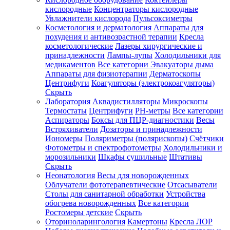
кислородные
Концентраторы кислородные
Увлажнители кислорода
Пульсоксиметры
Косметология и дерматология
Аппараты для
Зарегистрироваться
похудения и антивозрастной терапии
Кресла
косметологические
Лазеры хирургические и
принадлежности
Лампы-лупы
Холодильники для
медикаментов
Все категории
Эвакуаторы дыма
Аппараты для физиотерапии
Дерматоскопы
Зачем
Центрифуги
Коагуляторы (электрокоагуляторы)
регистрироваться?
Скрыть
Лаборатория
Аквадистилляторы
Микроскопы
Все
Термостаты
Центрифуги
PH-метры
Все категории
покупки
в
Аспираторы
Боксы для ПЦР-диагностики
Весы
одном
Встряхиватели
Дозаторы и принадлежности
месте
Иономеры
Поляриметры (полярископы)
Счётчики
Личный
Фотометры и спектрофотометры
Холодильники и
менеджер
морозильники
Шкафы сушильные
Штативы
Отслеживание
Скрыть
статуса
Неонатология
Весы для новорожденных
заказа
Облучатели фототерапевтические
Отсасыватели
Столы для санитарной обработки
Устройства
обогрева новорожденных
Все категории
Ростомеры детские
Скрыть
Оториноларингология
Камертоны
Кресла ЛОР