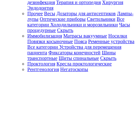
дезинфекция
Терапия и ортопедия
Хирургия
Эндодонтия
Прочее
Весы
Дозаторы для антисептиков
Лампы-
лупы
Оптические приборы
Светильники
Все
категории
Холодильники и морозильники
Часы
процедурные
Скрыть
Иммобилизация
Матрасы вакуумные
Носилки
Повязки косыночные
Пояса
Ременные устройства
Все категории
Устройства для перемещения
пациента
Фиксаторы конечностей
Шины
транспортные
Щиты спинальные
Скрыть
Проктология
Кресла проктологические
Рентгенология
Негатоскопы