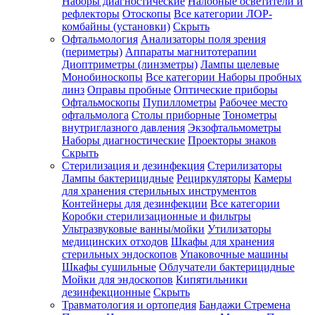
Наборы диагностические
Налобные осветители и
рефлекторы
Отоскопы
Все категории
ЛОР-
комбайны (установки)
Скрыть
Офтальмология
Анализаторы поля зрения
(периметры)
Аппараты магнитотерапии
Диоптриметры (линзметры)
Лампы щелевые
Монобиноскопы
Все категории
Наборы пробных
линз
Оправы пробные
Оптические приборы
Офтальмоскопы
Пупиллометры
Рабочее место
офтальмолога
Столы приборные
Тонометры
внутриглазного давления
Экзофтальмометры
Наборы диагностические
Проекторы знаков
Скрыть
Стерилизация и дезинфекция
Стерилизаторы
Лампы бактерицидные
Рециркуляторы
Камеры
для хранения стерильных инструментов
Контейнеры для дезинфекции
Все категории
Коробки стерилизационные и фильтры
Ультразвуковые ванны/мойки
Утилизаторы
медицинских отходов
Шкафы для хранения
стерильных эндоскопов
Упаковочные машины
Шкафы сушильные
Облучатели бактерицидные
Мойки для эндоскопов
Кипятильники
дезинфекционные
Скрыть
Травматология и ортопедия
Бандажи Стремена