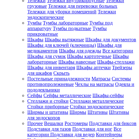
Тележки
Тележки внутрикорпусные
Тележки
грузовые
Тележки для перевозки больных
Тележки для уборки помещений
Тележки
эндоскопические
Тумбы
Тумбы лабораторные
Тумбы под
аппаратуру
Тумбы подкатные
Тумбы
прикроватные
Шкафы
Шкафы вытяжные
Шкафы для документов
Шкафы для ключей (ключницы)
Шкафы для
медикаментов
Шкафы для одежды
Все категории
Шкафы для сумок
Шкафы картотечные
Шкафы
лабораторные
Шкафы навесные
Шкафы-стеллажи
Шкафы для инвентаря
Шкафы аптечки
Трейзеры
для шкафов
Скрыть
Постельные принадлежности
Матрасы
Системы
противопролежневые
Чехлы на матрасы
Одеяла и
пододеяльники
Сейфы
Сейфы металлические
Шкафы-сейфы
Стеллажи и стойки
Стеллажи металлические
Стойки приборные
Стойки эндоскопические
Ширмы и штативы
Ширмы
Штативы
Штативы
для эндоскопов
Прочее
Вешалки
Ростомеры
Подставки для биксов
Подставки для тазов
Подставки для ног
Все
категории
Подставки для ведер
Контейнеры