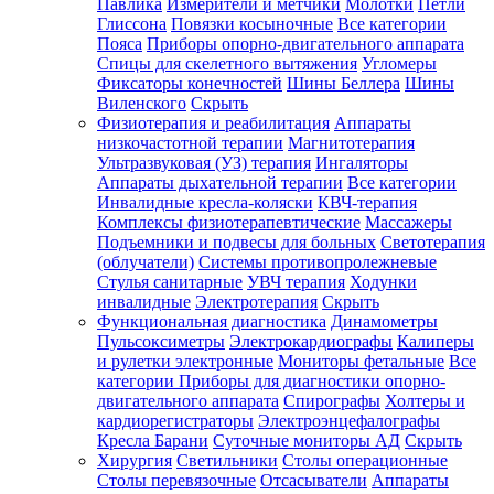
Павлика
Измерители и метчики
Молотки
Петли
Глиссона
Повязки косыночные
Все категории
Пояса
Приборы опорно-двигательного аппарата
Спицы для скелетного вытяжения
Угломеры
Фиксаторы конечностей
Шины Беллера
Шины
Виленского
Скрыть
Физиотерапия и реабилитация
Аппараты
низкочастотной терапии
Магнитотерапия
Ультразвуковая (УЗ) терапия
Ингаляторы
Аппараты дыхательной терапии
Все категории
Инвалидные кресла-коляски
КВЧ-терапия
Комплексы физиотерапевтические
Массажеры
Подъемники и подвесы для больных
Светотерапия
(облучатели)
Системы противопролежневые
Стулья санитарные
УВЧ терапия
Ходунки
инвалидные
Электротерапия
Скрыть
Функциональная диагностика
Динамометры
Пульсоксиметры
Электрокардиографы
Калиперы
и рулетки электронные
Мониторы фетальные
Все
категории
Приборы для диагностики опорно-
двигательного аппарата
Спирографы
Холтеры и
кардиорегистраторы
Электроэнцефалографы
Кресла Барани
Суточные мониторы АД
Скрыть
Хирургия
Светильники
Столы операционные
Столы перевязочные
Отсасыватели
Аппараты