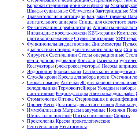
Коробки стерилизационные и фильтры
Ультразвуко
Шкафы сушильные
Облучатели бактерицидные
Мой
Травматология и ортопедия
Бандажи Стремена Пав
Зарегистрироваться
двигательного аппарата
Спицы для скелетного выт
Физиотерапия и реабилитация
Аппараты низкочаст
Инвалидные кресла-коляски
КВЧ-терапия
Комплекс
противопролежневые
Стулья санитарные
УВЧ тера
Функциональная диагностика
Динамометры
Пульс
Зачем
диагностики опорно-двигательного аппарата
Спиро
регистрироваться?
Хирургия
Светильники
Столы операционные
Стол
вен и допоборудование
Консоли
Лазеры хирургиче
Все
Коагуляторы (электрокоагуляторы)
Насосы шприце
покупки
Эндоскопия
Бронхоскопы
Гастроскопы и видеогаст
в
одном
Служба крови
Кресла для забора крови
Счетчики л
месте
Скорая помощь
Аптечки
Жгуты кровоостанавлива
Личный
холодильники
Термоконтейнеры
Укладки и наборы
менеджер
портативные
Рециркуляторы
Электрокардиографы
Стоматология
Оптика
Стерилизация и дезинфекция
Отслеживание
статуса
Прочее
Весы
Дозаторы для антисептиков
Лампы-л
заказа
Иммобилизация
Матрасы вакуумные
Носилки
Повя
Шины транспортные
Щиты спинальные
Скрыть
Проктология
Кресла проктологические
Рентгенология
Негатоскопы