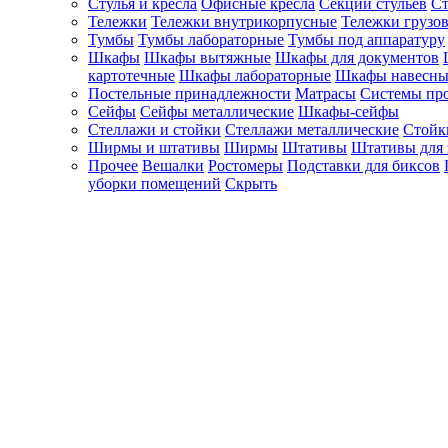
Стулья и кресла
Офисные кресла
Секции стульев
Ст
Тележки
Тележки внутрикорпусные
Тележки грузо
Тумбы
Тумбы лабораторные
Тумбы под аппаратуру
Шкафы
Шкафы вытяжные
Шкафы для документов
картотечные
Шкафы лабораторные
Шкафы навесны
Постельные принадлежности
Матрасы
Системы пр
Сейфы
Сейфы металлические
Шкафы-сейфы
Стеллажи и стойки
Стеллажи металлические
Стойк
Ширмы и штативы
Ширмы
Штативы
Штативы для 
Прочее
Вешалки
Ростомеры
Подставки для биксов
уборки помещений
Скрыть