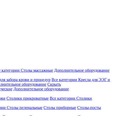
е категории
Столы массажные
Дополнительное оборудование
для забора крови и процедур
Все категории
Кресла для ЭЭГ и
лнительное оборудование
Скрыть
ические
Дополнительное оборудование
ови
Столики прикроватные
Все категории
Столики
ории
Столы пеленальные
Столы приборные
Столы-посты