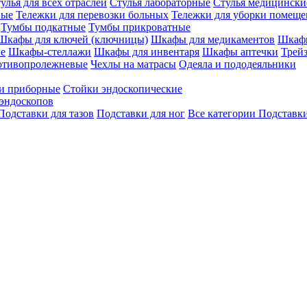
улья для всех отраслей
Стулья лабораторные
Стулья медицински
вые
Тележки для перевозки больных
Тележки для уборки помещ
Тумбы подкатные
Тумбы прикроватные
Шкафы для ключей (ключницы)
Шкафы для медикаментов
Шкафы
е
Шкафы-стеллажи
Шкафы для инвентаря
Шкафы аптечки
Трей
отивопролежневые
Чехлы на матрасы
Одеяла и пододеяльники
и приборные
Стойки эндоскопические
эндоскопов
Подставки для тазов
Подставки для ног
Все категории
Подставки