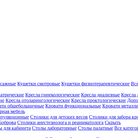
ссажные
Кушетки смотровые
Кушетки физиотерапевтические
Вс
иатрические
Кресла гинекологические
Кресла диализные
Кресла 
ие
Кресла отоларингологические
Кресла проктологические
Допо
ати общебольничные
Кровати функциональные
Кровати металл
рная мебель
ипуляционные
Столики для детских весов
Столики для забора кр
Боброва
Столики анестезиолога и реаниматолога
Скрыть
ы для кабинета
Столы лабораторные
Столы палатные
Все катег