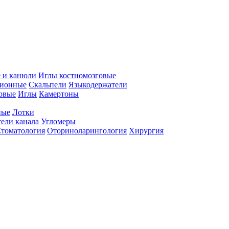
 и канюли
Иглы костномозговые
ционные
Скальпели
Языкодержатели
совые
Иглы
Камертоны
ные
Лотки
ели канала
Угломеры
томатология
Оториноларингология
Хирургия