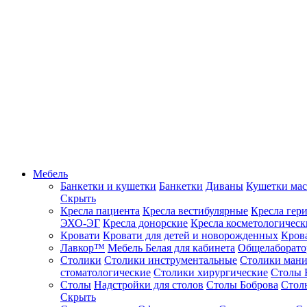
Мебель
Банкетки и кушетки
Банкетки
Диваны
Кушетки ма
Скрыть
Кресла пациента
Кресла вестибулярные
Кресла гер
ЭХО-ЭГ
Кресла донорские
Кресла косметологическ
Кровати
Кровати для детей и новорожденных
Кров
Лавкор™
Мебель Белая для кабинета
Общелаборато
Столики
Столики инструментальные
Столики ман
стоматологические
Столики хирургические
Столы 
Столы
Надстройки для столов
Столы Боброва
Стол
Скрыть