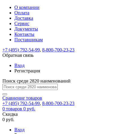
О компании
Восстановление
Обратная
Вход
Регистрация
Оплата
пароля
связь
На
Доставка
вашу
Сервис
почту
Только
Только
Документы
test@example.com
для
для
Ваше
Введите
Заполните
отправлена
Контакты
ИП
ИП
новый
Пароль
На
сообщение
ссылка.
форму.
и
и
Поставщикам
пароль
успешно
вашу
успешно
юр.
юр.
Перейдите
лиц
лиц
отправлено.
восстановлен
почту
+7 (495) 792-54-99
,
8-800-700-23-23
Мы
по
test@test.ru
ней
Обратная связь
отправим
для
отправлена
вам
завершения
Вход
ссылка.
регистрации.
ссылку
Регистрация
Войти
на
указанный
Поиск среди 2820 наименований
Перейдите
Сообщение
Ок
электронный
по
адрес,
ней
Сравнение
товаров
перейдя
для
+7 (495) 792-54-99
,
8-800-700-23-23
по
смены
Запомнить
Забыли
0
товаров
0 руб.
которой
пароля.
меня
пароль?
Скидка
Сменить
вы
0 руб.
сможете
пароль
Войти
Я принимаю условия
задать
Вход
пользовательского