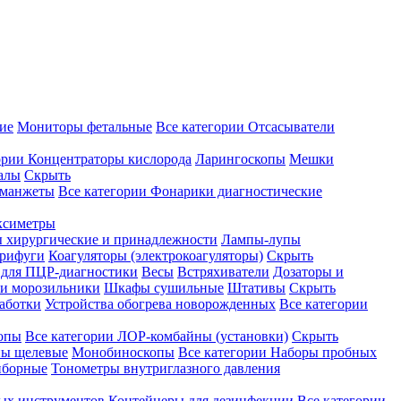
ие
Мониторы фетальные
Все категории
Отсасыватели
ории
Концентраторы кислорода
Ларингоскопы
Мешки
алы
Скрыть
 манжеты
Все категории
Фонарики диагностические
ксиметры
ы хирургические и принадлежности
Лампы-лупы
рифуги
Коагуляторы (электрокоагуляторы)
Скрыть
 для ПЦР-диагностики
Весы
Встряхиватели
Дозаторы и
и морозильники
Шкафы сушильные
Штативы
Скрыть
аботки
Устройства обогрева новорожденных
Все категории
опы
Все категории
ЛОР-комбайны (установки)
Скрыть
ы щелевые
Монобиноскопы
Все категории
Наборы пробных
иборные
Тонометры внутриглазного давления
ных инструментов
Контейнеры для дезинфекции
Все категории