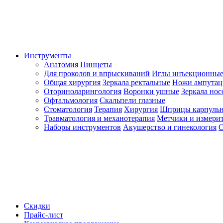
Инструменты
Анатомия
Пинцеты
Для проколов и впрыскиваний
Иглы инъекционные
Общая хирургия
Зеркала ректальные
Ножи ампута
Оториноларингология
Воронки ушные
Зеркала но
Офтальмология
Скальпели глазные
Стоматология
Терапия
Хирургия
Шприцы карпуль
Травматология и механотерапия
Метчики и измерит
Наборы инструментов
Акушерство и гинекология
С
Скидки
Прайс-лист