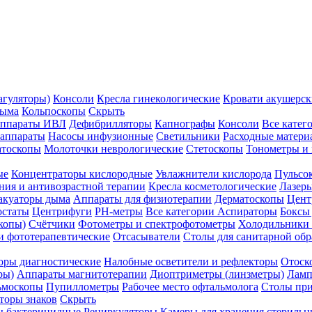
агуляторы)
Консоли
Кресла гинекологические
Кровати акушерск
дыма
Кольпоскопы
Скрыть
ппараты ИВЛ
Дефибрилляторы
Капнографы
Консоли
Все катег
 аппараты
Насосы инфузионные
Светильники
Расходные матери
атоскопы
Молоточки неврологические
Стетоскопы
Тонометры и
ые
Концентраторы кислородные
Увлажнители кислорода
Пульсо
ния и антивозрастной терапии
Кресла косметологические
Лазер
акуаторы дыма
Аппараты для физиотерапии
Дерматоскопы
Цент
остаты
Центрифуги
PH-метры
Все категории
Аспираторы
Боксы
копы)
Счётчики
Фотометры и спектрофотометры
Холодильники 
и фототерапевтические
Отсасыватели
Столы для санитарной обр
оры диагностические
Налобные осветители и рефлекторы
Отоск
ры)
Аппараты магнитотерапии
Диоптриметры (линзметры)
Ламп
ьмоскопы
Пупиллометры
Рабочее место офтальмолога
Столы пр
торы знаков
Скрыть
 бактерицидные
Рециркуляторы
Камеры для хранения стериль