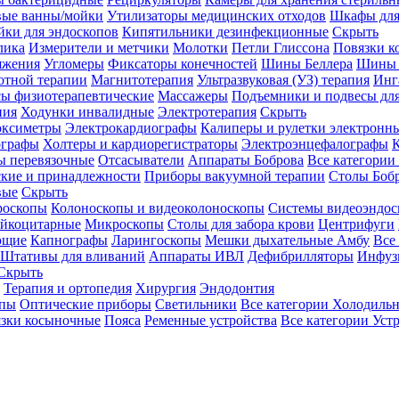
вые ванны/мойки
Утилизаторы медицинских отходов
Шкафы для
ки для эндоскопов
Кипятильники дезинфекционные
Скрыть
лика
Измерители и метчики
Молотки
Петли Глиссона
Повязки к
яжения
Угломеры
Фиксаторы конечностей
Шины Беллера
Шины 
отной терапии
Магнитотерапия
Ультразвуковая (УЗ) терапия
Инг
ы физиотерапевтические
Массажеры
Подъемники и подвесы дл
пия
Ходунки инвалидные
Электротерапия
Скрыть
оксиметры
Электрокардиографы
Калиперы и рулетки электронн
графы
Холтеры и кардиорегистраторы
Электроэнцефалографы
К
ы перевязочные
Отсасыватели
Аппараты Боброва
Все категории
ские и принадлежности
Приборы вакуумной терапии
Столы Боб
вые
Скрыть
роскопы
Колоноскопы и видеоколоноскопы
Системы видеоэндос
ейкоцитарные
Микроскопы
Столы для забора крови
Центрифуги
ющие
Капнографы
Ларингоскопы
Мешки дыхательные Амбу
Все
Штативы для вливаний
Аппараты ИВЛ
Дефибрилляторы
Инфуз
Скрыть
Терапия и ортопедия
Хирургия
Эндодонтия
упы
Оптические приборы
Светильники
Все категории
Холодильн
зки косыночные
Пояса
Ременные устройства
Все категории
Уст