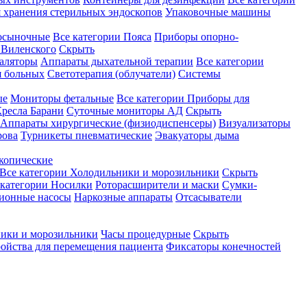
 хранения стерильных эндоскопов
Упаковочные машины
осыночные
Все категории
Пояса
Приборы опорно-
Виленского
Скрыть
аляторы
Аппараты дыхательной терапии
Все категории
я больных
Светотерапия (облучатели)
Системы
ые
Мониторы фетальные
Все категории
Приборы для
ресла Барани
Суточные мониторы АД
Скрыть
Аппараты хирургические (физиодиспенсеры)
Визуализаторы
рова
Турникеты пневматические
Эвакуаторы дыма
копические
Все категории
Холодильники и морозильники
Скрыть
 категории
Носилки
Роторасширители и маски
Сумки-
ионные насосы
Наркозные аппараты
Отсасыватели
ики и морозильники
Часы процедурные
Скрыть
ройства для перемещения пациента
Фиксаторы конечностей