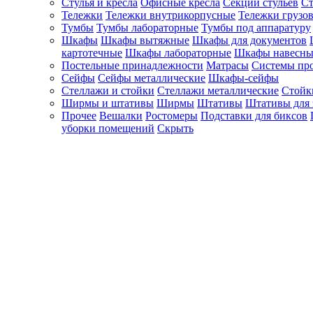
Стулья и кресла
Офисные кресла
Секции стульев
Ст
Тележки
Тележки внутрикорпусные
Тележки грузо
Тумбы
Тумбы лабораторные
Тумбы под аппаратуру
Шкафы
Шкафы вытяжные
Шкафы для документов
картотечные
Шкафы лабораторные
Шкафы навесны
Постельные принадлежности
Матрасы
Системы пр
Сейфы
Сейфы металлические
Шкафы-сейфы
Стеллажи и стойки
Стеллажи металлические
Стойк
Ширмы и штативы
Ширмы
Штативы
Штативы для 
Прочее
Вешалки
Ростомеры
Подставки для биксов
уборки помещений
Скрыть