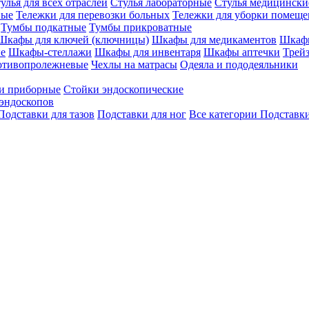
улья для всех отраслей
Стулья лабораторные
Стулья медицински
вые
Тележки для перевозки больных
Тележки для уборки помещ
Тумбы подкатные
Тумбы прикроватные
Шкафы для ключей (ключницы)
Шкафы для медикаментов
Шкафы
е
Шкафы-стеллажи
Шкафы для инвентаря
Шкафы аптечки
Трей
отивопролежневые
Чехлы на матрасы
Одеяла и пододеяльники
и приборные
Стойки эндоскопические
эндоскопов
Подставки для тазов
Подставки для ног
Все категории
Подставки