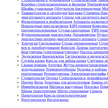
Коробки стерилизационные и фильтры
Ультразвуко
Шкафы сушильные
Облучатели бактерицидные
Мой
Травматология и ортопедия
Бандажи Стремена Пав
Зарегистрироваться
двигательного аппарата
Спицы для скелетного выт
Физиотерапия и реабилитация
Аппараты низкочаст
Инвалидные кресла-коляски
КВЧ-терапия
Комплекс
противопролежневые
Стулья санитарные
УВЧ тера
Функциональная диагностика
Динамометры
Пульс
Зачем
диагностики опорно-двигательного аппарата
Спиро
регистрироваться?
Хирургия
Светильники
Столы операционные
Стол
вен и допоборудование
Консоли
Лазеры хирургиче
Все
Коагуляторы (электрокоагуляторы)
Насосы шприце
покупки
Эндоскопия
Бронхоскопы
Гастроскопы и видеогаст
в
одном
Служба крови
Кресла для забора крови
Счетчики л
месте
Скорая помощь
Аптечки
Жгуты кровоостанавлива
Личный
холодильники
Термоконтейнеры
Укладки и наборы
менеджер
портативные
Рециркуляторы
Электрокардиографы
Стоматология
Оптика
Стерилизация и дезинфекция
Отслеживание
статуса
Прочее
Весы
Дозаторы для антисептиков
Лампы-л
заказа
Иммобилизация
Матрасы вакуумные
Носилки
Повя
Шины транспортные
Щиты спинальные
Скрыть
Проктология
Кресла проктологические
Рентгенология
Негатоскопы