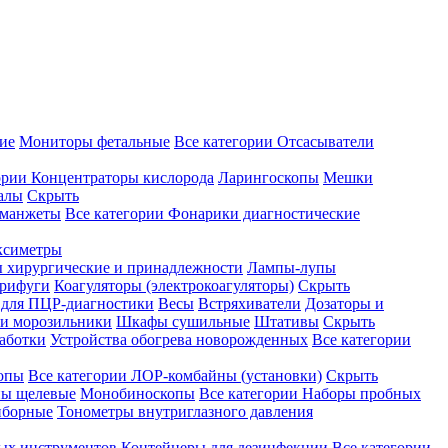
ие
Мониторы фетальные
Все категории
Отсасыватели
ории
Концентраторы кислорода
Ларингоскопы
Мешки
алы
Скрыть
 манжеты
Все категории
Фонарики диагностические
ксиметры
ы хирургические и принадлежности
Лампы-лупы
рифуги
Коагуляторы (электрокоагуляторы)
Скрыть
 для ПЦР-диагностики
Весы
Встряхиватели
Дозаторы и
и морозильники
Шкафы сушильные
Штативы
Скрыть
аботки
Устройства обогрева новорожденных
Все категории
опы
Все категории
ЛОР-комбайны (установки)
Скрыть
ы щелевые
Монобиноскопы
Все категории
Наборы пробных
иборные
Тонометры внутриглазного давления
ных инструментов
Контейнеры для дезинфекции
Все категории