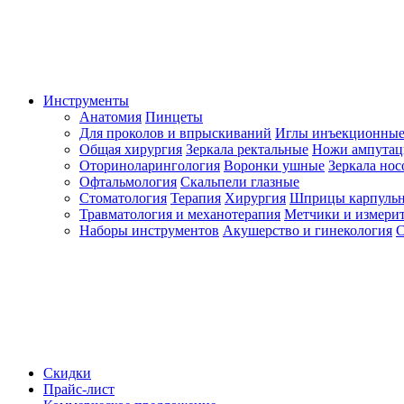
Инструменты
Анатомия
Пинцеты
Для проколов и впрыскиваний
Иглы инъекционные
Общая хирургия
Зеркала ректальные
Ножи ампута
Оториноларингология
Воронки ушные
Зеркала но
Офтальмология
Скальпели глазные
Стоматология
Терапия
Хирургия
Шприцы карпуль
Травматология и механотерапия
Метчики и измерит
Наборы инструментов
Акушерство и гинекология
С
Скидки
Прайс-лист