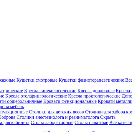
ссажные
Кушетки смотровые
Кушетки физиотерапевтические
Вс
иатрические
Кресла гинекологические
Кресла диализные
Кресла 
ие
Кресла отоларингологические
Кресла проктологические
Допо
ати общебольничные
Кровати функциональные
Кровати металл
рная мебель
ипуляционные
Столики для детских весов
Столики для забора кр
Боброва
Столики анестезиолога и реаниматолога
Скрыть
ы для кабинета
Столы лабораторные
Столы палатные
Все катег