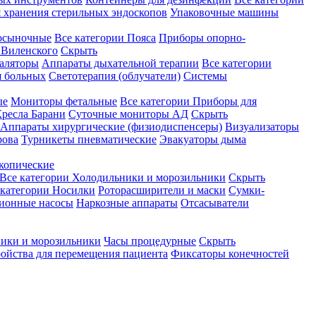
 хранения стерильных эндоскопов
Упаковочные машины
осыночные
Все категории
Пояса
Приборы опорно-
Виленского
Скрыть
аляторы
Аппараты дыхательной терапии
Все категории
я больных
Светотерапия (облучатели)
Системы
ые
Мониторы фетальные
Все категории
Приборы для
ресла Барани
Суточные мониторы АД
Скрыть
Аппараты хирургические (физиодиспенсеры)
Визуализаторы
рова
Турникеты пневматические
Эвакуаторы дыма
копические
Все категории
Холодильники и морозильники
Скрыть
 категории
Носилки
Роторасширители и маски
Сумки-
ионные насосы
Наркозные аппараты
Отсасыватели
ики и морозильники
Часы процедурные
Скрыть
ройства для перемещения пациента
Фиксаторы конечностей