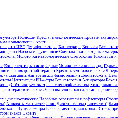
агуляторы)
Консоли
Кресла гинекологические
Кровати акушерск
дыма
Кольпоскопы
Скрыть
ппараты ИВЛ
Дефибрилляторы
Капнографы
Консоли
Все катег
 аппараты
Насосы инфузионные
Светильники
Расходные матери
атоскопы
Молоточки неврологические
Стетоскопы
Тонометры и
ые
Концентраторы кислородные
Увлажнители кислорода
Пульсо
ния и антивозрастной терапии
Кресла косметологические
Лазер
акуаторы дыма
Аппараты для физиотерапии
Дерматоскопы
Цент
остаты
Центрифуги
PH-метры
Все категории
Аспираторы
Боксы
копы)
Счётчики
Фотометры и спектрофотометры
Холодильники 
и фототерапевтические
Отсасыватели
Столы для санитарной обр
оры диагностические
Налобные осветители и рефлекторы
Отоск
ры)
Аппараты магнитотерапии
Диоптриметры (линзметры)
Ламп
ьмоскопы
Пупиллометры
Рабочее место офтальмолога
Столы пр
торы знаков
Скрыть
 бактерицидные
Рециркуляторы
Камеры для хранения стериль