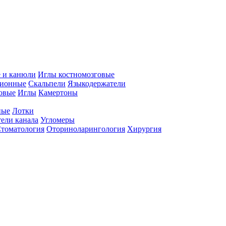
 и канюли
Иглы костномозговые
ционные
Скальпели
Языкодержатели
совые
Иглы
Камертоны
ные
Лотки
ели канала
Угломеры
томатология
Оториноларингология
Хирургия