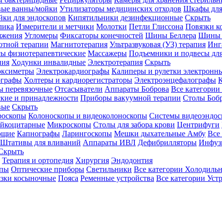
вые ванны/мойки
Утилизаторы медицинских отходов
Шкафы для
ки для эндоскопов
Кипятильники дезинфекционные
Скрыть
лика
Измерители и метчики
Молотки
Петли Глиссона
Повязки к
яжения
Угломеры
Фиксаторы конечностей
Шины Беллера
Шины 
отной терапии
Магнитотерапия
Ультразвуковая (УЗ) терапия
Инг
ы физиотерапевтические
Массажеры
Подъемники и подвесы дл
пия
Ходунки инвалидные
Электротерапия
Скрыть
оксиметры
Электрокардиографы
Калиперы и рулетки электронн
графы
Холтеры и кардиорегистраторы
Электроэнцефалографы
К
ы перевязочные
Отсасыватели
Аппараты Боброва
Все категории
ские и принадлежности
Приборы вакуумной терапии
Столы Боб
вые
Скрыть
роскопы
Колоноскопы и видеоколоноскопы
Системы видеоэндос
ейкоцитарные
Микроскопы
Столы для забора крови
Центрифуги
ющие
Капнографы
Ларингоскопы
Мешки дыхательные Амбу
Все
Штативы для вливаний
Аппараты ИВЛ
Дефибрилляторы
Инфуз
Скрыть
Терапия и ортопедия
Хирургия
Эндодонтия
упы
Оптические приборы
Светильники
Все категории
Холодильн
зки косыночные
Пояса
Ременные устройства
Все категории
Уст