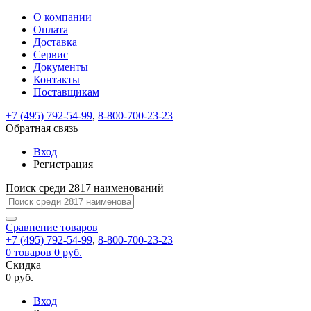
О компании
Восстановление
Обратная
Вход
Регистрация
Оплата
пароля
связь
На
Доставка
вашу
Сервис
почту
Только
Только
Документы
test@example.com
для
для
Ваше
Введите
Заполните
отправлена
Контакты
ИП
ИП
новый
Пароль
На
сообщение
ссылка.
форму.
и
и
Поставщикам
пароль
успешно
вашу
успешно
юр.
юр.
Перейдите
лиц
лиц
отправлено.
восстановлен
почту
+7 (495) 792-54-99
,
8-800-700-23-23
Мы
по
test@test.ru
ней
Обратная связь
отправим
для
отправлена
вам
завершения
Вход
ссылка.
регистрации.
ссылку
Регистрация
Войти
на
указанный
Поиск среди 2817 наименований
Перейдите
Сообщение
Ок
электронный
по
адрес,
ней
Сравнение
товаров
перейдя
для
+7 (495) 792-54-99
,
8-800-700-23-23
по
смены
Запомнить
Забыли
0
товаров
0 руб.
которой
пароля.
меня
пароль?
Скидка
Сменить
вы
0 руб.
сможете
пароль
Войти
Я принимаю условия
задать
Вход
пользовательского