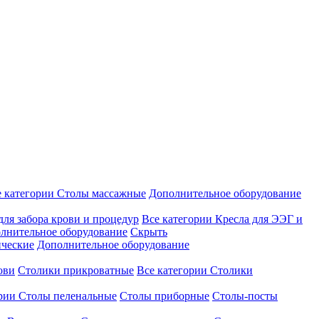
е категории
Столы массажные
Дополнительное оборудование
для забора крови и процедур
Все категории
Кресла для ЭЭГ и
лнительное оборудование
Скрыть
ические
Дополнительное оборудование
ови
Столики прикроватные
Все категории
Столики
ории
Столы пеленальные
Столы приборные
Столы-посты