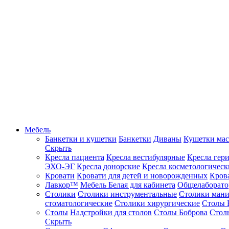
Мебель
Банкетки и кушетки
Банкетки
Диваны
Кушетки ма
Скрыть
Кресла пациента
Кресла вестибулярные
Кресла гер
ЭХО-ЭГ
Кресла донорские
Кресла косметологическ
Кровати
Кровати для детей и новорожденных
Кров
Лавкор™
Мебель Белая для кабинета
Общелаборато
Столики
Столики инструментальные
Столики ман
стоматологические
Столики хирургические
Столы 
Столы
Надстройки для столов
Столы Боброва
Стол
Скрыть