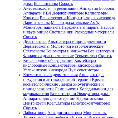
дыма
Кольпоскопы
Скрыть
Анестезиология и реанимация
Аппараты Боброва
Аппараты ИВЛ
Дефибрилляторы
Капнографы
Консоли
Все категории
Концентраторы кислорода
Ларингоскопы
Мешки дыхательные Амбу
Мониторы пациента
Наркозные аппараты
Насосы
инфузионные
Светильники
Расходные материалы
Скрыть
Диагностика
Алкотестеры и принадлежности
Дерматоскопы
Молоточки неврологические
Стетоскопы
Тонометры и манжеты
Все категории
Фонарики диагностические
Термометры
Скрыть
Кислородное оборудование
Коктейлеры
кислородные
Концентраторы кислородные
Увлажнители кислорода
Пульсоксиметры
Косметология и дерматология
Аппараты для
похудения и антивозрастной терапии
Кресла
косметологические
Лазеры хирургические и
принадлежности
Лампы-лупы
Холодильники для
медикаментов
Все категории
Эвакуаторы дыма
Аппараты для физиотерапии
Дерматоскопы
Центрифуги
Коагуляторы (электрокоагуляторы)
Скрыть
Лаборатория
Аквадистилляторы
Микроскопы
Термостаты
Центрифуги
PH-метры
Все категории