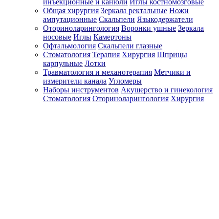
инъекционные и канюли
Иглы костномозговые
Общая хирургия
Зеркала ректальные
Ножи
ампутационные
Скальпели
Языкодержатели
Оториноларингология
Воронки ушные
Зеркала
носовые
Иглы
Камертоны
Офтальмология
Скальпели глазные
Стоматология
Терапия
Хирургия
Шприцы
карпульные
Лотки
Травматология и механотерапия
Метчики и
измерители канала
Угломеры
Наборы инструментов
Акушерство и гинекология
Стоматология
Оториноларингология
Хирургия