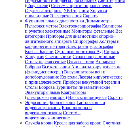
Подъемники и подвесы для больных
Светотерапия
(облучатели)
Системы противопролежневые
Стулья санитарные
УВЧ терапия
Ходунки
инвалидные
Электротерапия
Скрыть
Функциональная диагностика
Динамометры
Пульсоксиметры
Электрокардиографы
Калиперы
и рулетки электронные
Мониторы фетальные
Все
категории
Приборы для диагностики опорно-
двигательного аппарата
Спирографы
Холтеры и
кардиорегистраторы
Электроэнцефалографы
Кресла Барани
Суточные мониторы АД
Скрыть
Хирургия
Светильники
Столы операционные
Столы перевязочные
Отсасыватели
Аппараты
Боброва
Все категории
Аппараты хирургические
(физиодиспенсеры)
Визуализаторы вен и
допоборудование
Консоли
Лазеры хирургические
и принадлежности
Приборы вакуумной терапии
Столы Боброва
Турникеты пневматические
Эвакуаторы дыма
Коагуляторы
(электрокоагуляторы)
Насосы шприцевые
Скрыть
Эндоскопия
Бронхоскопы
Гастроскопы и
видеогастроскопы
Колоноскопы и
видеоколоноскопы
Системы
видеоэндоскопические
Служба крови
Кресла для забора крови
Счетчики