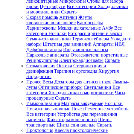
лейкоцитарные
Микроскопы
Столы для забора
крови
Центрифуги
Все категории
Холодильники
и морозильники
Скрыть
Скорая помощь
Аптечки
Жгуты
кровоостанавливающие
Капнографы
Ларингоскопы
Мешки дыхательные Амбу
Все
категории
Носилки
Роторасширители и маски
Сумки-холодильники
Термоконтейнеры
Укладки и
наборы
Штативы для вливаний
Аппараты ИВЛ
Дефибрилляторы
Инфузионные насосы
Наркозные аппараты
Отсасыватели портативные
Рециркуляторы
Электрокардиографы
Скрыть
Стоматология
Оптика
Стерилизация и
дезинфекция
Терапия и ортопедия
Хирургия
Эндодонтия
Прочее
Весы
Дозаторы для антисептиков
Лампы-
лупы
Оптические приборы
Светильники
Все
категории
Холодильники и морозильники
Часы
процедурные
Скрыть
Иммобилизация
Матрасы вакуумные
Носилки
Повязки косыночные
Пояса
Ременные устройства
Все категории
Устройства для перемещения
пациента
Фиксаторы конечностей
Шины
транспортные
Щиты спинальные
Скрыть
Проктология
Кресла проктологические