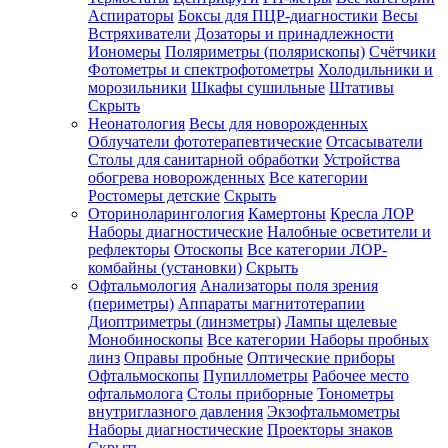
Аспираторы
Боксы для ПЦР-диагностики
Весы
Встряхиватели
Дозаторы и принадлежности
Иономеры
Поляриметры (полярископы)
Счётчики
Фотометры и спектрофотометры
Холодильники и
морозильники
Шкафы сушильные
Штативы
Скрыть
Неонатология
Весы для новорожденных
Облучатели фототерапевтические
Отсасыватели
Столы для санитарной обработки
Устройства
обогрева новорожденных
Все категории
Ростомеры детские
Скрыть
Оториноларингология
Камертоны
Кресла ЛОР
Наборы диагностические
Налобные осветители и
рефлекторы
Отоскопы
Все категории
ЛОР-
комбайны (установки)
Скрыть
Офтальмология
Анализаторы поля зрения
(периметры)
Аппараты магнитотерапии
Диоптриметры (линзметры)
Лампы щелевые
Монобиноскопы
Все категории
Наборы пробных
линз
Оправы пробные
Оптические приборы
Офтальмоскопы
Пупиллометры
Рабочее место
офтальмолога
Столы приборные
Тонометры
внутриглазного давления
Экзофтальмометры
Наборы диагностические
Проекторы знаков
Скрыть