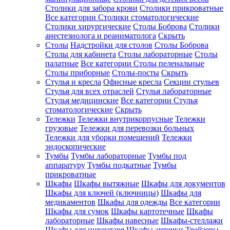
Столики для забора крови
Столики прикроватные
Все категории
Столики стоматологические
Столики хирургические
Столы Боброва
Столики
анестезиолога и реаниматолога
Скрыть
Столы
Надстройки для столов
Столы Боброва
Столы для кабинета
Столы лабораторные
Столы
палатные
Все категории
Столы пеленальные
Столы приборные
Столы-посты
Скрыть
Стулья и кресла
Офисные кресла
Секции стульев
Стулья для всех отраслей
Стулья лабораторные
Стулья медицинские
Все категории
Стулья
стоматологические
Скрыть
Тележки
Тележки внутрикорпусные
Тележки
грузовые
Тележки для перевозки больных
Тележки для уборки помещений
Тележки
эндоскопические
Тумбы
Тумбы лабораторные
Тумбы под
аппаратуру
Тумбы подкатные
Тумбы
прикроватные
Шкафы
Шкафы вытяжные
Шкафы для документов
Шкафы для ключей (ключницы)
Шкафы для
медикаментов
Шкафы для одежды
Все категории
Шкафы для сумок
Шкафы картотечные
Шкафы
лабораторные
Шкафы навесные
Шкафы-стеллажи
Шкафы для инвентаря
Шкафы аптечки
Трейзеры