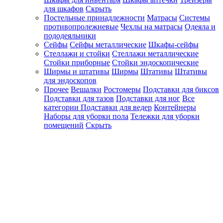
для шкафов
Скрыть
Постельные принадлежности
Матрасы
Системы
противопролежневые
Чехлы на матрасы
Одеяла и
пододеяльники
Сейфы
Сейфы металлические
Шкафы-сейфы
Стеллажи и стойки
Стеллажи металлические
Стойки приборные
Стойки эндоскопические
Ширмы и штативы
Ширмы
Штативы
Штативы
для эндоскопов
Прочее
Вешалки
Ростомеры
Подставки для биксов
Подставки для тазов
Подставки для ног
Все
категории
Подставки для ведер
Контейнеры
Наборы для уборки пола
Тележки для уборки
помещений
Скрыть