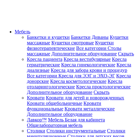
Мебель
Банкетки и кушетки
Банкетки
Диваны
Кушетки
массажные
Кушетки смотровые
Кушетки
физиотерапевтические
Все категории
Столы
массажные
Дополнительное оборудование
Скрыть
Кресла пациента
Кресла вестибулярные
Кресла
гериатрические
Кресла гинекологические
Кресла
диализные
Кресла для забора крови и процедур
Все категории
Кресла для ЭЭГ и ЭХО-ЭГ
Кресла
донорские
Кресла косметологические
Кресла
отоларингологические
Кресла проктологические
Дополнительное оборудование
Скрыть
Кровати
Кровати для детей и новорожденных
Кровати общебольничные
Кровати
функциональные
Кровати металлические
Дополнительное оборудование
Лавкор™
Мебель Белая для кабинета
Общелабораторная мебель
Столики
Столики инструментальные
Столики
манипуляционные
Столики для детских весов