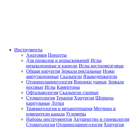
Инструменты
Анатомия
Пинцеты
Для проколов и впрыскиваний
Иглы
инъекционные и канюли
Иглы костномозговые
Общая хирургия
Зеркала ректальные
Ножи
ампутационные
Скальпели
Языкодержатели
Оториноларингология
Воронки ушные
Зеркала
носовые
Иглы
Камертоны
Офтальмология
Скальпели глазные
Стоматология
Терапия
Хирургия
Шприцы
карпульные
Лотки
Травматология и механотерапия
Метчики и
измерители канала
Угломеры
Наборы инструментов
Акушерство и гинекология
Стоматология
Оториноларингология
Хирургия