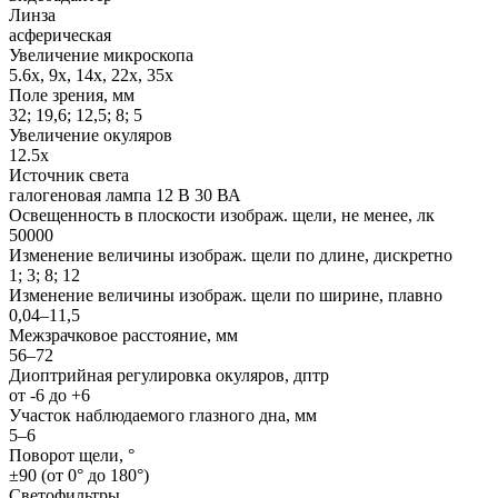
Линза
асферическая
Увеличение микроскопа
5.6x, 9x, 14x, 22x, 35x
Поле зрения, мм
32; 19,6; 12,5; 8; 5
Увеличение окуляров
12.5x
Источник света
галогеновая лампа 12 В 30 ВА
Освещенность в плоскости изображ. щели, не менее, лк
50000
Изменение величины изображ. щели по длине, дискретно
1; 3; 8; 12
Изменение величины изображ. щели по ширине, плавно
0,04–11,5
Межзрачковое расстояние, мм
56–72
Диоптрийная регулировка окуляров, дптр
от -6 до +6
Участок наблюдаемого глазного дна, мм
5–6
Поворот щели, °
±90 (от 0° до 180°)
Светофильтры