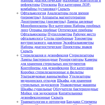
Наборы диагностические
Налобные осветители и
рефлекторы
Отоскопы
Все категории
ЛОР-
комбайны (установки)
Скрыть
Офтальмология
Анализаторы поля зрения
(периметры)
Аппараты магнитотерапии
Диоптриметры (линзметры)
Лампы щелевые
Монобиноскопы
Все категории
Наборы пробных
линз
Оправы пробные
Оптические приборы
Офтальмоскопы
Пупиллометры
Рабочее место
офтальмолога
Столы приборные
Тонометры
внутриглазного давления
Экзофтальмометры
Наборы диагностические
Проекторы знаков
Скрыть
Стерилизация и дезинфекция
Стерилизаторы
Лампы бактерицидные
Рециркуляторы
Камеры
для хранения стерильных инструментов
Контейнеры для дезинфекции
Все категории
Коробки стерилизационные и фильтры
Ультразвуковые ванны/мойки
Утилизаторы
медицинских отходов
Шкафы для хранения
стерильных эндоскопов
Упаковочные машины
Шкафы сушильные
Облучатели бактерицидные
Мойки для эндоскопов
Кипятильники
дезинфекционные
Скрыть
Травматология и ортопедия
Бандажи Стремена