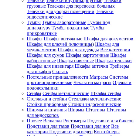
Тележки
Тележки внутрикорпусные
Тележки
грузовые
Тележки для перевозки больных
Тележки для уборки помещений
Тележки
эндоскопические
Тумбы
Тумбы лабораторные
Тумбы под
аппаратуру
Тумбы подкатные
Тумбы
прикроватные
Шкафы
Шкафы вытяжные
Шкафы для документов
Шкафы для ключей (ключницы)
Шкафы для
медикаментов
Шкафы для одежды
Все категории
Шкафы для сумок
Шкафы картотечные
Шкафы
лабораторные
Шкафы навесные
Шкафы-стеллажи
Шкафы для инвентаря
Шкафы аптечки
Трейзеры
для шкафов
Скрыть
Постельные принадлежности
Матрасы
Системы
противопролежневые
Чехлы на матрасы
Одеяла и
пододеяльники
Сейфы
Сейфы металлические
Шкафы-сейфы
Стеллажи и стойки
Стеллажи металлические
Стойки приборные
Стойки эндоскопические
Ширмы и штативы
Ширмы
Штативы
Штативы
для эндоскопов
Прочее
Вешалки
Ростомеры
Подставки для биксов
Подставки для тазов
Подставки для ног
Все
категории
Подставки для ведер
Контейнеры