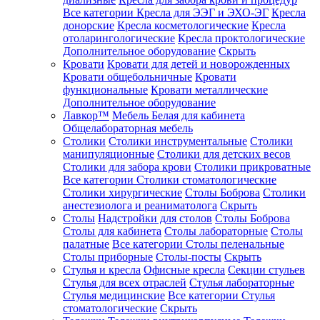
Все категории
Кресла для ЭЭГ и ЭХО-ЭГ
Кресла
донорские
Кресла косметологические
Кресла
отоларингологические
Кресла проктологические
Дополнительное оборудование
Скрыть
Кровати
Кровати для детей и новорожденных
Кровати общебольничные
Кровати
функциональные
Кровати металлические
Дополнительное оборудование
Лавкор™
Мебель Белая для кабинета
Общелабораторная мебель
Столики
Столики инструментальные
Столики
манипуляционные
Столики для детских весов
Столики для забора крови
Столики прикроватные
Все категории
Столики стоматологические
Столики хирургические
Столы Боброва
Столики
анестезиолога и реаниматолога
Скрыть
Столы
Надстройки для столов
Столы Боброва
Столы для кабинета
Столы лабораторные
Столы
палатные
Все категории
Столы пеленальные
Столы приборные
Столы-посты
Скрыть
Стулья и кресла
Офисные кресла
Секции стульев
Стулья для всех отраслей
Стулья лабораторные
Стулья медицинские
Все категории
Стулья
стоматологические
Скрыть