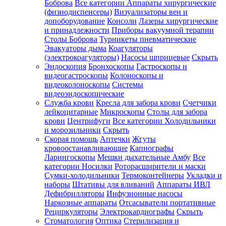
Боброва
Все категории
Аппараты хирургические
(физиодиспенсеры)
Визуализаторы вен и
допоборудование
Консоли
Лазеры хирургические
и принадлежности
Приборы вакуумной терапии
Столы Боброва
Турникеты пневматические
Эвакуаторы дыма
Коагуляторы
(электрокоагуляторы)
Насосы шприцевые
Скрыть
Эндоскопия
Бронхоскопы
Гастроскопы и
видеогастроскопы
Колоноскопы и
видеоколоноскопы
Системы
видеоэндоскопические
Служба крови
Кресла для забора крови
Счетчики
лейкоцитарные
Микроскопы
Столы для забора
крови
Центрифуги
Все категории
Холодильники
и морозильники
Скрыть
Скорая помощь
Аптечки
Жгуты
кровоостанавливающие
Капнографы
Ларингоскопы
Мешки дыхательные Амбу
Все
категории
Носилки
Роторасширители и маски
Сумки-холодильники
Термоконтейнеры
Укладки и
наборы
Штативы для вливаний
Аппараты ИВЛ
Дефибрилляторы
Инфузионные насосы
Наркозные аппараты
Отсасыватели портативные
Рециркуляторы
Электрокардиографы
Скрыть
Стоматология
Оптика
Стерилизация и