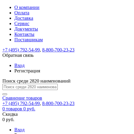
О компании
Восстановление
Обратная
Вход
Регистрация
Оплата
пароля
связь
На
Доставка
вашу
Сервис
почту
Только
Только
Документы
test@example.com
для
для
Ваше
Введите
Заполните
отправлена
ИП
ИП
Контакты
новый
Пароль
На
сообщение
форму.
ссылка.
и
и
пароль
Поставщикам
успешно
вашу
успешно
юр.
юр.
Перейдите
отправлено.
лиц
лиц
восстановлен
почту
Мы
+7 (495) 792-54-99
,
8-800-700-23-23
по
test@test.ru
ней
отправим
Обратная связь
для
отправлена
вам
завершения
ссылка.
Вход
регистрации.
ссылку
Регистрация
Войти
на
указанный
Перейдите
Сообщение
Поиск среди 2820 наименований
Ок
электронный
по
адрес,
ней
перейдя
Сравнение
для
товаров
по
+7 (495) 792-54-99
,
8-800-700-23-23
смены
Запомнить
Забыли
0
товаров
которой
0 руб.
пароля.
меня
пароль?
Сменить
Скидка
вы
0 руб.
сможете
пароль
Я принимаю условия
Войти
задать
пользовательского
Вход
новый
соглашения
и