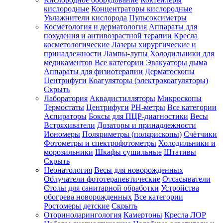
кислородные
Концентраторы кислородные
Увлажнители кислорода
Пульсоксиметры
Косметология и дерматология
Аппараты для
Зарегистрироваться
похудения и антивозрастной терапии
Кресла
косметологические
Лазеры хирургические и
принадлежности
Лампы-лупы
Холодильники для
медикаментов
Все категории
Эвакуаторы дыма
Аппараты для физиотерапии
Дерматоскопы
Зачем
Центрифуги
Коагуляторы (электрокоагуляторы)
регистрироваться?
Скрыть
Лаборатория
Аквадистилляторы
Микроскопы
Все
Термостаты
Центрифуги
PH-метры
Все категории
покупки
в
Аспираторы
Боксы для ПЦР-диагностики
Весы
одном
Встряхиватели
Дозаторы и принадлежности
месте
Иономеры
Поляриметры (полярископы)
Счётчики
Личный
Фотометры и спектрофотометры
Холодильники и
менеджер
морозильники
Шкафы сушильные
Штативы
Отслеживание
Скрыть
статуса
Неонатология
Весы для новорожденных
заказа
Облучатели фототерапевтические
Отсасыватели
Столы для санитарной обработки
Устройства
обогрева новорожденных
Все категории
Ростомеры детские
Скрыть
Оториноларингология
Камертоны
Кресла ЛОР