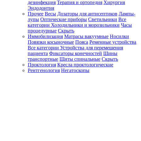
дезинфекция
Терапия и ортопедия
Хирургия
Эндодонтия
Прочее
Весы
Дозаторы для антисептиков
Лампы-
лупы
Оптические приборы
Светильники
Все
категории
Холодильники и морозильники
Часы
процедурные
Скрыть
Иммобилизация
Матрасы вакуумные
Носилки
Повязки косыночные
Пояса
Ременные устройства
Все категории
Устройства для перемещения
пациента
Фиксаторы конечностей
Шины
транспортные
Щиты спинальные
Скрыть
Проктология
Кресла проктологические
Рентгенология
Негатоскопы