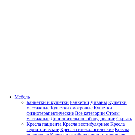
Мебель
Банкетки и кушетки
Банкетки
Диваны
Кушетки
массажные
Кушетки смотровые
Кушетки
физиотерапевтические
Все категории
Столы
массажные
Дополнительное оборудование
Скрыть
Кресла пациента
Кресла вестибулярные
Кресла
гериатрические
Кресла гинекологические
Кресла
диализные
Кресла для забора крови и процедур