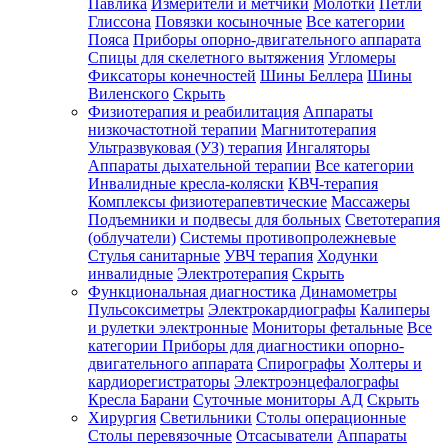
Павлика
Измерители и метчики
Молотки
Петли
Глиссона
Повязки косыночные
Все категории
Пояса
Приборы опорно-двигательного аппарата
Спицы для скелетного вытяжения
Угломеры
Фиксаторы конечностей
Шины Беллера
Шины
Виленского
Скрыть
Физиотерапия и реабилитация
Аппараты
низкочастотной терапии
Магнитотерапия
Ультразвуковая (УЗ) терапия
Ингаляторы
Аппараты дыхательной терапии
Все категории
Инвалидные кресла-коляски
КВЧ-терапия
Комплексы физиотерапевтические
Массажеры
Подъемники и подвесы для больных
Светотерапия
(облучатели)
Системы противопролежневые
Стулья санитарные
УВЧ терапия
Ходунки
инвалидные
Электротерапия
Скрыть
Функциональная диагностика
Динамометры
Пульсоксиметры
Электрокардиографы
Калиперы
и рулетки электронные
Мониторы фетальные
Все
категории
Приборы для диагностики опорно-
двигательного аппарата
Спирографы
Холтеры и
кардиорегистраторы
Электроэнцефалографы
Кресла Барани
Суточные мониторы АД
Скрыть
Хирургия
Светильники
Столы операционные
Столы перевязочные
Отсасыватели
Аппараты