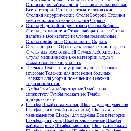
Столики для забора крови
Столики прикроватные
Все категории
Столики стоматологические
Столики хирургические
Столы Боброва
Столики
анестезиолога и реаниматолога
Скрыть
Столы
Надстройки для столов
Столы Боброва
Столы для кабинета
Столы лабораторные
Столы
палатные
Все категории
Столы пеленальные
Столы приборные
Столы-посты
Скрыть
Стулья и кресла
Офисные кресла
Секции стульев
Стулья для всех отраслей
Стулья лабораторные
Стулья медицинские
Все категории
Стулья
стоматологические
Скрыть
Тележки
Тележки внутрикорпусные
Тележки
грузовые
Тележки для перевозки больных
Тележки для уборки помещений
Тележки
эндоскопические
Тумбы
Тумбы лабораторные
Тумбы под
аппаратуру
Тумбы подкатные
Тумбы
прикроватные
Шкафы
Шкафы вытяжные
Шкафы для документов
Шкафы для ключей (ключницы)
Шкафы для
медикаментов
Шкафы для одежды
Все категории
Шкафы для сумок
Шкафы картотечные
Шкафы
лабораторные
Шкафы навесные
Шкафы-стеллажи
Шкафы для инвентаря
Шкафы аптечки
Трейзеры