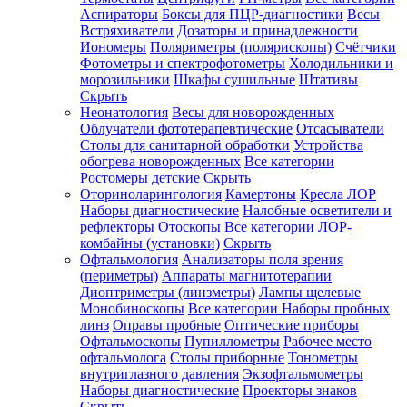
Аспираторы
Боксы для ПЦР-диагностики
Весы
Встряхиватели
Дозаторы и принадлежности
Иономеры
Поляриметры (полярископы)
Счётчики
Фотометры и спектрофотометры
Холодильники и
морозильники
Шкафы сушильные
Штативы
Скрыть
Неонатология
Весы для новорожденных
Облучатели фототерапевтические
Отсасыватели
Столы для санитарной обработки
Устройства
обогрева новорожденных
Все категории
Ростомеры детские
Скрыть
Оториноларингология
Камертоны
Кресла ЛОР
Наборы диагностические
Налобные осветители и
рефлекторы
Отоскопы
Все категории
ЛОР-
комбайны (установки)
Скрыть
Офтальмология
Анализаторы поля зрения
(периметры)
Аппараты магнитотерапии
Диоптриметры (линзметры)
Лампы щелевые
Монобиноскопы
Все категории
Наборы пробных
линз
Оправы пробные
Оптические приборы
Офтальмоскопы
Пупиллометры
Рабочее место
офтальмолога
Столы приборные
Тонометры
внутриглазного давления
Экзофтальмометры
Наборы диагностические
Проекторы знаков
Скрыть