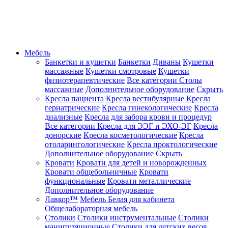
Мебель
Банкетки и кушетки
Банкетки
Диваны
Кушетки
массажные
Кушетки смотровые
Кушетки
физиотерапевтические
Все категории
Столы
массажные
Дополнительное оборудование
Скрыть
Кресла пациента
Кресла вестибулярные
Кресла
гериатрические
Кресла гинекологические
Кресла
диализные
Кресла для забора крови и процедур
Все категории
Кресла для ЭЭГ и ЭХО-ЭГ
Кресла
донорские
Кресла косметологические
Кресла
отоларингологические
Кресла проктологические
Дополнительное оборудование
Скрыть
Кровати
Кровати для детей и новорожденных
Кровати общебольничные
Кровати
функциональные
Кровати металлические
Дополнительное оборудование
Лавкор™
Мебель Белая для кабинета
Общелабораторная мебель
Столики
Столики инструментальные
Столики
манипуляционные
Столики для детских весов