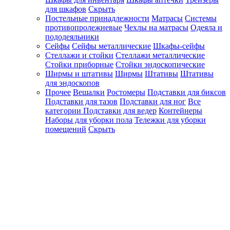
для шкафов
Скрыть
Постельные принадлежности
Матрасы
Системы
противопролежневые
Чехлы на матрасы
Одеяла и
пододеяльники
Сейфы
Сейфы металлические
Шкафы-сейфы
Стеллажи и стойки
Стеллажи металлические
Стойки приборные
Стойки эндоскопические
Ширмы и штативы
Ширмы
Штативы
Штативы
для эндоскопов
Прочее
Вешалки
Ростомеры
Подставки для биксов
Подставки для тазов
Подставки для ног
Все
категории
Подставки для ведер
Контейнеры
Наборы для уборки пола
Тележки для уборки
помещений
Скрыть