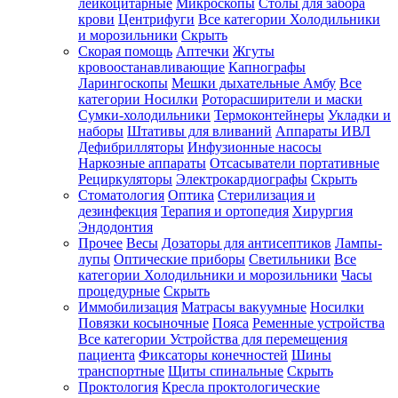
лейкоцитарные
Микроскопы
Столы для забора
крови
Центрифуги
Все категории
Холодильники
и морозильники
Скрыть
Скорая помощь
Аптечки
Жгуты
кровоостанавливающие
Капнографы
Ларингоскопы
Мешки дыхательные Амбу
Все
категории
Носилки
Роторасширители и маски
Сумки-холодильники
Термоконтейнеры
Укладки и
наборы
Штативы для вливаний
Аппараты ИВЛ
Дефибрилляторы
Инфузионные насосы
Наркозные аппараты
Отсасыватели портативные
Рециркуляторы
Электрокардиографы
Скрыть
Стоматология
Оптика
Стерилизация и
дезинфекция
Терапия и ортопедия
Хирургия
Эндодонтия
Прочее
Весы
Дозаторы для антисептиков
Лампы-
лупы
Оптические приборы
Светильники
Все
категории
Холодильники и морозильники
Часы
процедурные
Скрыть
Иммобилизация
Матрасы вакуумные
Носилки
Повязки косыночные
Пояса
Ременные устройства
Все категории
Устройства для перемещения
пациента
Фиксаторы конечностей
Шины
транспортные
Щиты спинальные
Скрыть
Проктология
Кресла проктологические