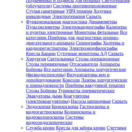
Подъемники и подвесы для больных
Светотерапия
(облучатели)
Системы противопролежневые
Стулья санитарные
УВЧ терапия
Ходунки
инвалидные
Электротерапия
Скрыть
Функциональная диагностика
Динамометры
Пульсоксиметры
Электрокардиографы
Калиперы
и рулетки электронные
Мониторы фетальные
Все
категории
Приборы для диагностики опорно-
двигательного аппарата
Спирографы
Холтеры и
кардиорегистраторы
Электроэнцефалографы
Кресла Барани
Суточные мониторы АД
Скрыть
Хирургия
Светильники
Столы операционные
Столы перевязочные
Отсасыватели
Аппараты
Боброва
Все категории
Аппараты хирургические
(физиодиспенсеры)
Визуализаторы вен и
допоборудование
Консоли
Лазеры хирургические
и принадлежности
Приборы вакуумной терапии
Столы Боброва
Турникеты пневматические
Эвакуаторы дыма
Коагуляторы
(электрокоагуляторы)
Насосы шприцевые
Скрыть
Эндоскопия
Бронхоскопы
Гастроскопы и
видеогастроскопы
Колоноскопы и
видеоколоноскопы
Системы
видеоэндоскопические
Служба крови
Кресла для забора крови
Счетчики