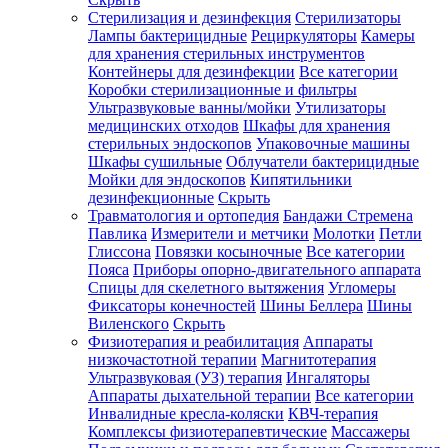
Стерилизация и дезинфекция
Стерилизаторы
Лампы бактерицидные
Рециркуляторы
Камеры
для хранения стерильных инструментов
Контейнеры для дезинфекции
Все категории
Коробки стерилизационные и фильтры
Ультразвуковые ванны/мойки
Утилизаторы
медицинских отходов
Шкафы для хранения
стерильных эндоскопов
Упаковочные машины
Шкафы сушильные
Облучатели бактерицидные
Мойки для эндоскопов
Кипятильники
дезинфекционные
Скрыть
Травматология и ортопедия
Бандажи Стремена
Павлика
Измерители и метчики
Молотки
Петли
Глиссона
Повязки косыночные
Все категории
Пояса
Приборы опорно-двигательного аппарата
Спицы для скелетного вытяжения
Угломеры
Фиксаторы конечностей
Шины Беллера
Шины
Виленского
Скрыть
Физиотерапия и реабилитация
Аппараты
низкочастотной терапии
Магнитотерапия
Ультразвуковая (УЗ) терапия
Ингаляторы
Аппараты дыхательной терапии
Все категории
Инвалидные кресла-коляски
КВЧ-терапия
Комплексы физиотерапевтические
Массажеры