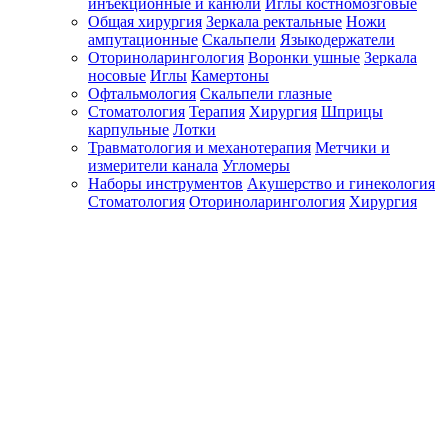
инъекционные и канюли
Иглы костномозговые
Общая хирургия
Зеркала ректальные
Ножи
ампутационные
Скальпели
Языкодержатели
Оториноларингология
Воронки ушные
Зеркала
носовые
Иглы
Камертоны
Офтальмология
Скальпели глазные
Стоматология
Терапия
Хирургия
Шприцы
карпульные
Лотки
Травматология и механотерапия
Метчики и
измерители канала
Угломеры
Наборы инструментов
Акушерство и гинекология
Стоматология
Оториноларингология
Хирургия