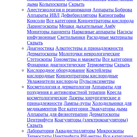
дыма
Кольпоскопы
Скрыть
Анестезиология и реанимация
Аппараты Боброва
Аппараты ИВЛ
Дефибрилляторы
Капнографы
Консоли
Все категории
Концентраторы кислорода
Ларингоскопы
Мешки дыхательные Амбу
Мониторы пациента
Наркозные аппараты
Насосы
инфузионные
Светильники
Расходные материалы
Скрыть
Диагностика
Алкотестеры и принадлежности
Дерматоскопы
Молоточки неврологические
Стетоскопы
Тонометры и манжеты
Все категории
Фонарики диагностические
Термометры
Скрыть
Кислородное оборудование
Коктейлеры
кислородные
Концентраторы кислородные
Увлажнители кислорода
Пульсоксиметры
Косметология и дерматология
Аппараты для
похудения и антивозрастной терапии
Кресла
косметологические
Лазеры хирургические и
принадлежности
Лампы-лупы
Холодильники для
медикаментов
Все категории
Эвакуаторы дыма
Аппараты для физиотерапии
Дерматоскопы
Центрифуги
Коагуляторы (электрокоагуляторы)
Скрыть
Лаборатория
Аквадистилляторы
Микроскопы
Термостаты
Центрифуги
PH-метры
Все категории