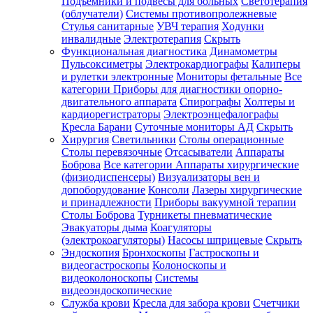
Подъемники и подвесы для больных
Светотерапия
(облучатели)
Системы противопролежневые
Стулья санитарные
УВЧ терапия
Ходунки
инвалидные
Электротерапия
Скрыть
Функциональная диагностика
Динамометры
Пульсоксиметры
Электрокардиографы
Калиперы
и рулетки электронные
Мониторы фетальные
Все
категории
Приборы для диагностики опорно-
двигательного аппарата
Спирографы
Холтеры и
кардиорегистраторы
Электроэнцефалографы
Кресла Барани
Суточные мониторы АД
Скрыть
Хирургия
Светильники
Столы операционные
Столы перевязочные
Отсасыватели
Аппараты
Боброва
Все категории
Аппараты хирургические
(физиодиспенсеры)
Визуализаторы вен и
допоборудование
Консоли
Лазеры хирургические
и принадлежности
Приборы вакуумной терапии
Столы Боброва
Турникеты пневматические
Эвакуаторы дыма
Коагуляторы
(электрокоагуляторы)
Насосы шприцевые
Скрыть
Эндоскопия
Бронхоскопы
Гастроскопы и
видеогастроскопы
Колоноскопы и
видеоколоноскопы
Системы
видеоэндоскопические
Служба крови
Кресла для забора крови
Счетчики