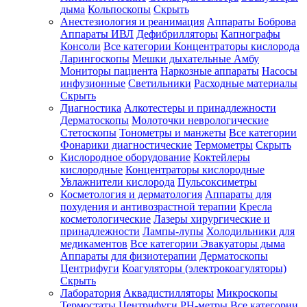
дыма
Кольпоскопы
Скрыть
Анестезиология и реанимация
Аппараты Боброва
Аппараты ИВЛ
Дефибрилляторы
Капнографы
Консоли
Все категории
Концентраторы кислорода
Ларингоскопы
Мешки дыхательные Амбу
Мониторы пациента
Наркозные аппараты
Насосы
инфузионные
Светильники
Расходные материалы
Скрыть
Диагностика
Алкотестеры и принадлежности
Дерматоскопы
Молоточки неврологические
Стетоскопы
Тонометры и манжеты
Все категории
Фонарики диагностические
Термометры
Скрыть
Кислородное оборудование
Коктейлеры
кислородные
Концентраторы кислородные
Увлажнители кислорода
Пульсоксиметры
Косметология и дерматология
Аппараты для
похудения и антивозрастной терапии
Кресла
косметологические
Лазеры хирургические и
принадлежности
Лампы-лупы
Холодильники для
медикаментов
Все категории
Эвакуаторы дыма
Аппараты для физиотерапии
Дерматоскопы
Центрифуги
Коагуляторы (электрокоагуляторы)
Скрыть
Лаборатория
Аквадистилляторы
Микроскопы
Термостаты
Центрифуги
PH-метры
Все категории