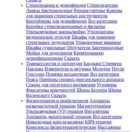
Стерилизация и дезинфекция
Стерилизаторы
Лампы бактерицидные
Рециркуляторы
Камеры
для хранения стерильных инструментов
Контейнеры для дезинфекции
Все категории
Коробки стерилизационные и фильтры
Ультразвуковые ванны/мойки
Утилизаторы
медицинских отходов
Шкафы для хранения
стерильных эндоскопов
Упаковочные машины
Шкафы сушильные
Облучатели бактерицидные
Мойки для эндоскопов
Кипятильники
дезинфекционные
Скрыть
Травматология и ортопедия
Бандажи Стремена
Павлика
Измерители и метчики
Молотки
Петли
Глиссона
Повязки косыночные
Все категории
Пояса
Приборы опорно-двигательного аппарата
Спицы для скелетного вытяжения
Угломеры
Фиксаторы конечностей
Шины Беллера
Шины
Виленского
Скрыть
Физиотерапия и реабилитация
Аппараты
низкочастотной терапии
Магнитотерапия
Ультразвуковая (УЗ) терапия
Ингаляторы
Аппараты дыхательной терапии
Все категории
Инвалидные кресла-коляски
КВЧ-терапия
Комплексы физиотерапевтические
Массажеры