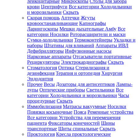
лейкоцитарные
Микроскопы
Столы для забора
крови
Центрифуги
Все категории
Холодильники
и морозильники
Скрыть
Скорая помощь
Аптечки
Жгуты
кровоостанавливающие
Капнографы
Ларингоскопы
Мешки дыхательные Амбу
Все
категории
Носилки
Роторасширители и маски
Сумки-холодильники
Термоконтейнеры
Укладки и
наборы
Штативы для вливаний
Аппараты ИВЛ
Дефибрилляторы
Инфузионные насосы
Наркозные аппараты
Отсасыватели портативные
Рециркуляторы
Электрокардиографы
Скрыть
Стоматология
Оптика
Стерилизация и
дезинфекция
Терапия и ортопедия
Хирургия
Эндодонтия
Прочее
Весы
Дозаторы для антисептиков
Лампы-
лупы
Оптические приборы
Светильники
Все
категории
Холодильники и морозильники
Часы
процедурные
Скрыть
Иммобилизация
Матрасы вакуумные
Носилки
Повязки косыночные
Пояса
Ременные устройства
Все категории
Устройства для перемещения
пациента
Фиксаторы конечностей
Шины
транспортные
Щиты спинальные
Скрыть
Проктология
Кресла проктологические