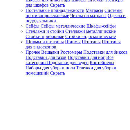
для шкафов
Скрыть
Постельные принадлежности
Матрасы
Системы
противопролежневые
Чехлы на матрасы
Одеяла и
пододеяльники
Сейфы
Сейфы металлические
Шкафы-сейфы
Стеллажи и стойки
Стеллажи металлические
Стойки приборные
Стойки эндоскопические
Ширмы и штативы
Ширмы
Штативы
Штативы
для эндоскопов
Прочее
Вешалки
Ростомеры
Подставки для биксов
Подставки для тазов
Подставки для ног
Все
категории
Подставки для ведер
Контейнеры
Наборы для уборки пола
Тележки для уборки
помещений
Скрыть