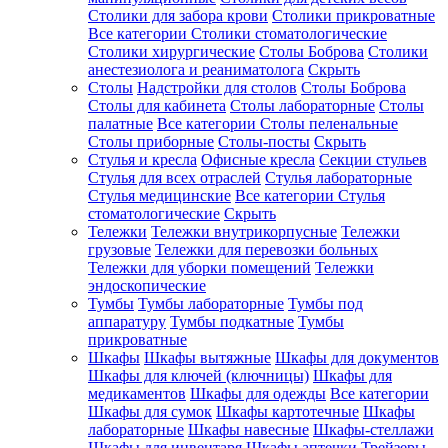
Столики для забора крови
Столики прикроватные
Все категории
Столики стоматологические
Столики хирургические
Столы Боброва
Столики
анестезиолога и реаниматолога
Скрыть
Столы
Надстройки для столов
Столы Боброва
Столы для кабинета
Столы лабораторные
Столы
палатные
Все категории
Столы пеленальные
Столы приборные
Столы-посты
Скрыть
Стулья и кресла
Офисные кресла
Секции стульев
Стулья для всех отраслей
Стулья лабораторные
Стулья медицинские
Все категории
Стулья
стоматологические
Скрыть
Тележки
Тележки внутрикорпусные
Тележки
грузовые
Тележки для перевозки больных
Тележки для уборки помещений
Тележки
эндоскопические
Тумбы
Тумбы лабораторные
Тумбы под
аппаратуру
Тумбы подкатные
Тумбы
прикроватные
Шкафы
Шкафы вытяжные
Шкафы для документов
Шкафы для ключей (ключницы)
Шкафы для
медикаментов
Шкафы для одежды
Все категории
Шкафы для сумок
Шкафы картотечные
Шкафы
лабораторные
Шкафы навесные
Шкафы-стеллажи
Шкафы для инвентаря
Шкафы аптечки
Трейзеры