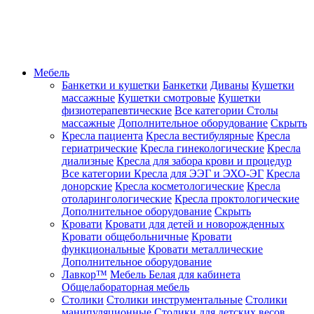
Мебель
Банкетки и кушетки
Банкетки
Диваны
Кушетки
массажные
Кушетки смотровые
Кушетки
физиотерапевтические
Все категории
Столы
массажные
Дополнительное оборудование
Скрыть
Кресла пациента
Кресла вестибулярные
Кресла
гериатрические
Кресла гинекологические
Кресла
диализные
Кресла для забора крови и процедур
Все категории
Кресла для ЭЭГ и ЭХО-ЭГ
Кресла
донорские
Кресла косметологические
Кресла
отоларингологические
Кресла проктологические
Дополнительное оборудование
Скрыть
Кровати
Кровати для детей и новорожденных
Кровати общебольничные
Кровати
функциональные
Кровати металлические
Дополнительное оборудование
Лавкор™
Мебель Белая для кабинета
Общелабораторная мебель
Столики
Столики инструментальные
Столики
манипуляционные
Столики для детских весов