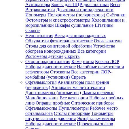
Аспираторы
Боксы для ПЦР-диагностики
Весы
Встряхиватели
Дозаторы и принадлежности
Иономеры
Поляриметры (полярископы)
Счётчики
Фотометры и спектрофотометры
Холодильники и
морозильники
Шкафы сушильные
Штативы
Скрыть
Неонатология
Весы для новорожденных
Облучатели фототерапевтические
Отсасыватели
Столы для санитарной обработки
Устройства
обогрева новорожденных
Все категории
Ростомеры детские
Скрыть
Оториноларингология
Камертоны
Кресла ЛОР
Наборы диагностические
Налобные осветители и
рефлекторы
Отоскопы
Все категории
ЛОР-
комбайны (установки)
Скрыть
Офтальмология
Анализаторы поля зрения
(периметры)
Аппараты магнитотерапии
Диоптриметры (линзметры)
Лампы щелевые
Монобиноскопы
Все категории
Наборы пробных
линз
Оправы пробные
Оптические приборы
Офтальмоскопы
Пупиллометры
Рабочее место
офтальмолога
Столы приборные
Тонометры
внутриглазного давления
Экзофтальмометры
Наборы диагностические
Проекторы знаков
Скрыть