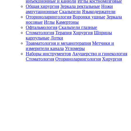
инъекционные и канюли
Иглы костномозговые
Общая хирургия
Зеркала ректальные
Ножи
ампутационные
Скальпели
Языкодержатели
Оториноларингология
Воронки ушные
Зеркала
носовые
Иглы
Камертоны
Офтальмология
Скальпели глазные
Стоматология
Терапия
Хирургия
Шприцы
карпульные
Лотки
Травматология и механотерапия
Метчики и
измерители канала
Угломеры
Наборы инструментов
Акушерство и гинекология
Стоматология
Оториноларингология
Хирургия