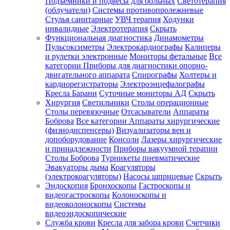
Подъемники и подвесы для больных
Светотерапия
(облучатели)
Системы противопролежневые
Стулья санитарные
УВЧ терапия
Ходунки
инвалидные
Электротерапия
Скрыть
Функциональная диагностика
Динамометры
Пульсоксиметры
Электрокардиографы
Калиперы
и рулетки электронные
Мониторы фетальные
Все
категории
Приборы для диагностики опорно-
двигательного аппарата
Спирографы
Холтеры и
кардиорегистраторы
Электроэнцефалографы
Кресла Барани
Суточные мониторы АД
Скрыть
Хирургия
Светильники
Столы операционные
Столы перевязочные
Отсасыватели
Аппараты
Боброва
Все категории
Аппараты хирургические
(физиодиспенсеры)
Визуализаторы вен и
допоборудование
Консоли
Лазеры хирургические
и принадлежности
Приборы вакуумной терапии
Столы Боброва
Турникеты пневматические
Эвакуаторы дыма
Коагуляторы
(электрокоагуляторы)
Насосы шприцевые
Скрыть
Эндоскопия
Бронхоскопы
Гастроскопы и
видеогастроскопы
Колоноскопы и
видеоколоноскопы
Системы
видеоэндоскопические
Служба крови
Кресла для забора крови
Счетчики