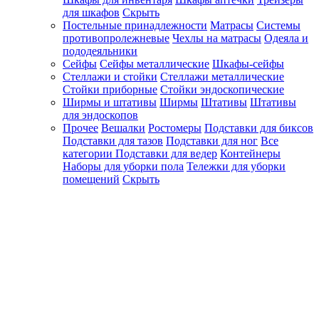
для шкафов
Скрыть
Постельные принадлежности
Матрасы
Системы
противопролежневые
Чехлы на матрасы
Одеяла и
пододеяльники
Сейфы
Сейфы металлические
Шкафы-сейфы
Стеллажи и стойки
Стеллажи металлические
Стойки приборные
Стойки эндоскопические
Ширмы и штативы
Ширмы
Штативы
Штативы
для эндоскопов
Прочее
Вешалки
Ростомеры
Подставки для биксов
Подставки для тазов
Подставки для ног
Все
категории
Подставки для ведер
Контейнеры
Наборы для уборки пола
Тележки для уборки
помещений
Скрыть