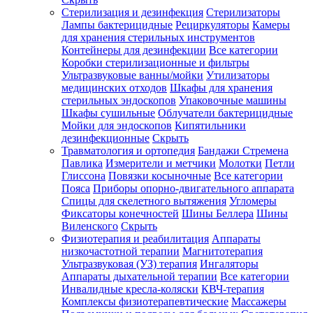
Стерилизация и дезинфекция
Стерилизаторы
Лампы бактерицидные
Рециркуляторы
Камеры
для хранения стерильных инструментов
Контейнеры для дезинфекции
Все категории
Коробки стерилизационные и фильтры
Ультразвуковые ванны/мойки
Утилизаторы
медицинских отходов
Шкафы для хранения
стерильных эндоскопов
Упаковочные машины
Шкафы сушильные
Облучатели бактерицидные
Мойки для эндоскопов
Кипятильники
дезинфекционные
Скрыть
Травматология и ортопедия
Бандажи Стремена
Павлика
Измерители и метчики
Молотки
Петли
Глиссона
Повязки косыночные
Все категории
Пояса
Приборы опорно-двигательного аппарата
Спицы для скелетного вытяжения
Угломеры
Фиксаторы конечностей
Шины Беллера
Шины
Виленского
Скрыть
Физиотерапия и реабилитация
Аппараты
низкочастотной терапии
Магнитотерапия
Ультразвуковая (УЗ) терапия
Ингаляторы
Аппараты дыхательной терапии
Все категории
Инвалидные кресла-коляски
КВЧ-терапия
Комплексы физиотерапевтические
Массажеры