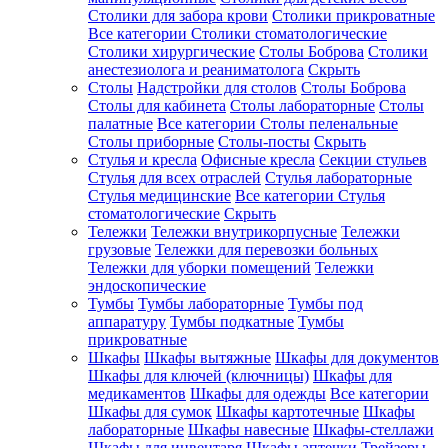
Столики для забора крови
Столики прикроватные
Все категории
Столики стоматологические
Столики хирургические
Столы Боброва
Столики
анестезиолога и реаниматолога
Скрыть
Столы
Надстройки для столов
Столы Боброва
Столы для кабинета
Столы лабораторные
Столы
палатные
Все категории
Столы пеленальные
Столы приборные
Столы-посты
Скрыть
Стулья и кресла
Офисные кресла
Секции стульев
Стулья для всех отраслей
Стулья лабораторные
Стулья медицинские
Все категории
Стулья
стоматологические
Скрыть
Тележки
Тележки внутрикорпусные
Тележки
грузовые
Тележки для перевозки больных
Тележки для уборки помещений
Тележки
эндоскопические
Тумбы
Тумбы лабораторные
Тумбы под
аппаратуру
Тумбы подкатные
Тумбы
прикроватные
Шкафы
Шкафы вытяжные
Шкафы для документов
Шкафы для ключей (ключницы)
Шкафы для
медикаментов
Шкафы для одежды
Все категории
Шкафы для сумок
Шкафы картотечные
Шкафы
лабораторные
Шкафы навесные
Шкафы-стеллажи
Шкафы для инвентаря
Шкафы аптечки
Трейзеры