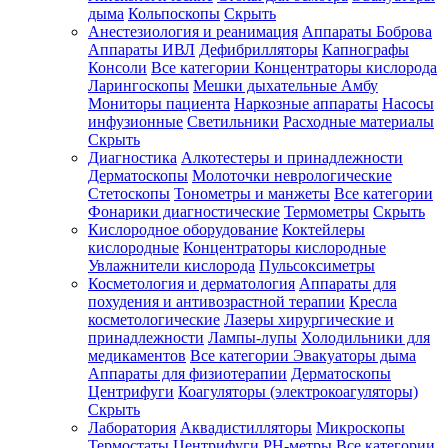
дыма
Кольпоскопы
Скрыть
Анестезиология и реанимация
Аппараты Боброва
Аппараты ИВЛ
Дефибрилляторы
Капнографы
Консоли
Все категории
Концентраторы кислорода
Ларингоскопы
Мешки дыхательные Амбу
Мониторы пациента
Наркозные аппараты
Насосы
инфузионные
Светильники
Расходные материалы
Скрыть
Диагностика
Алкотестеры и принадлежности
Дерматоскопы
Молоточки неврологические
Стетоскопы
Тонометры и манжеты
Все категории
Фонарики диагностические
Термометры
Скрыть
Кислородное оборудование
Коктейлеры
кислородные
Концентраторы кислородные
Увлажнители кислорода
Пульсоксиметры
Косметология и дерматология
Аппараты для
похудения и антивозрастной терапии
Кресла
косметологические
Лазеры хирургические и
принадлежности
Лампы-лупы
Холодильники для
медикаментов
Все категории
Эвакуаторы дыма
Аппараты для физиотерапии
Дерматоскопы
Центрифуги
Коагуляторы (электрокоагуляторы)
Скрыть
Лаборатория
Аквадистилляторы
Микроскопы
Термостаты
Центрифуги
PH-метры
Все категории