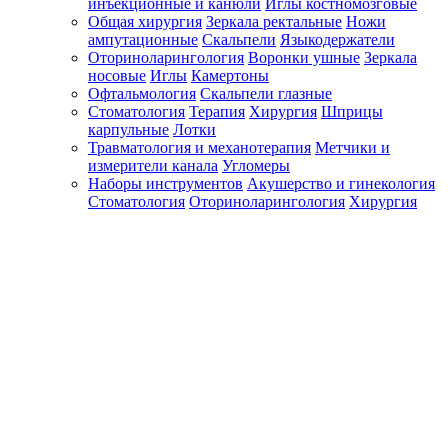
инъекционные и канюли
Иглы костномозговые
Общая хирургия
Зеркала ректальные
Ножи
ампутационные
Скальпели
Языкодержатели
Оториноларингология
Воронки ушные
Зеркала
носовые
Иглы
Камертоны
Офтальмология
Скальпели глазные
Стоматология
Терапия
Хирургия
Шприцы
карпульные
Лотки
Травматология и механотерапия
Метчики и
измерители канала
Угломеры
Наборы инструментов
Акушерство и гинекология
Стоматология
Оториноларингология
Хирургия