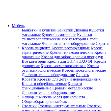
Мебель
Банкетки и кушетки
Банкетки
Диваны
Кушетки
массажные
Кушетки смотровые
Кушетки
физиотерапевтические
Все категории
Столы
массажные
Дополнительное оборудование
Скрыть
Кресла пациента
Кресла вестибулярные
Кресла
гериатрические
Кресла гинекологические
Кресла
диализные
Кресла для забора крови и процедур
Все категории
Кресла для ЭЭГ и ЭХО-ЭГ
Кресла
донорские
Кресла косметологические
Кресла
отоларингологические
Кресла проктологические
Дополнительное оборудование
Скрыть
Кровати
Кровати для детей и новорожденных
Кровати общебольничные
Кровати
функциональные
Кровати металлические
Дополнительное оборудование
Лавкор™
Мебель Белая для кабинета
Общелабораторная мебель
Столики
Столики инструментальные
Столики
манипуляционные
Столики для детских весов