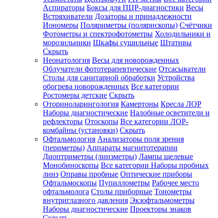
Аспираторы
Боксы для ПЦР-диагностики
Весы
Встряхиватели
Дозаторы и принадлежности
Иономеры
Поляриметры (полярископы)
Счётчики
Фотометры и спектрофотометры
Холодильники и
морозильники
Шкафы сушильные
Штативы
Скрыть
Неонатология
Весы для новорожденных
Облучатели фототерапевтические
Отсасыватели
Столы для санитарной обработки
Устройства
обогрева новорожденных
Все категории
Ростомеры детские
Скрыть
Оториноларингология
Камертоны
Кресла ЛОР
Наборы диагностические
Налобные осветители и
рефлекторы
Отоскопы
Все категории
ЛОР-
комбайны (установки)
Скрыть
Офтальмология
Анализаторы поля зрения
(периметры)
Аппараты магнитотерапии
Диоптриметры (линзметры)
Лампы щелевые
Монобиноскопы
Все категории
Наборы пробных
линз
Оправы пробные
Оптические приборы
Офтальмоскопы
Пупиллометры
Рабочее место
офтальмолога
Столы приборные
Тонометры
внутриглазного давления
Экзофтальмометры
Наборы диагностические
Проекторы знаков
Скрыть