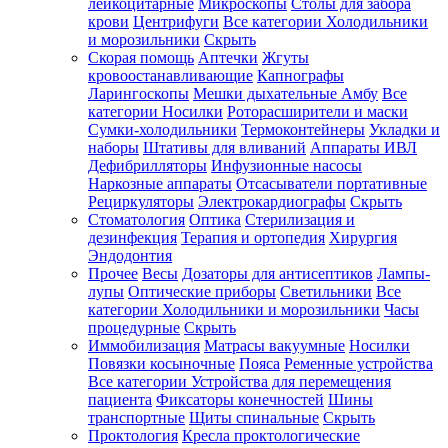
лейкоцитарные
Микроскопы
Столы для забора
крови
Центрифуги
Все категории
Холодильники
и морозильники
Скрыть
Скорая помощь
Аптечки
Жгуты
кровоостанавливающие
Капнографы
Ларингоскопы
Мешки дыхательные Амбу
Все
категории
Носилки
Роторасширители и маски
Сумки-холодильники
Термоконтейнеры
Укладки и
наборы
Штативы для вливаний
Аппараты ИВЛ
Дефибрилляторы
Инфузионные насосы
Наркозные аппараты
Отсасыватели портативные
Рециркуляторы
Электрокардиографы
Скрыть
Стоматология
Оптика
Стерилизация и
дезинфекция
Терапия и ортопедия
Хирургия
Эндодонтия
Прочее
Весы
Дозаторы для антисептиков
Лампы-
лупы
Оптические приборы
Светильники
Все
категории
Холодильники и морозильники
Часы
процедурные
Скрыть
Иммобилизация
Матрасы вакуумные
Носилки
Повязки косыночные
Пояса
Ременные устройства
Все категории
Устройства для перемещения
пациента
Фиксаторы конечностей
Шины
транспортные
Щиты спинальные
Скрыть
Проктология
Кресла проктологические