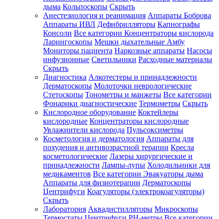
дыма
Кольпоскопы
Скрыть
Анестезиология и реанимация
Аппараты Боброва
Аппараты ИВЛ
Дефибрилляторы
Капнографы
Консоли
Все категории
Концентраторы кислорода
Ларингоскопы
Мешки дыхательные Амбу
Мониторы пациента
Наркозные аппараты
Насосы
инфузионные
Светильники
Расходные материалы
Скрыть
Диагностика
Алкотестеры и принадлежности
Дерматоскопы
Молоточки неврологические
Стетоскопы
Тонометры и манжеты
Все категории
Фонарики диагностические
Термометры
Скрыть
Кислородное оборудование
Коктейлеры
кислородные
Концентраторы кислородные
Увлажнители кислорода
Пульсоксиметры
Косметология и дерматология
Аппараты для
похудения и антивозрастной терапии
Кресла
косметологические
Лазеры хирургические и
принадлежности
Лампы-лупы
Холодильники для
медикаментов
Все категории
Эвакуаторы дыма
Аппараты для физиотерапии
Дерматоскопы
Центрифуги
Коагуляторы (электрокоагуляторы)
Скрыть
Лаборатория
Аквадистилляторы
Микроскопы
Термостаты
Центрифуги
PH-метры
Все категории