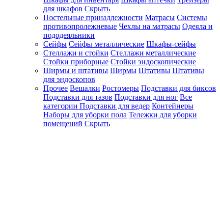
для шкафов
Скрыть
Постельные принадлежности
Матрасы
Системы
противопролежневые
Чехлы на матрасы
Одеяла и
пододеяльники
Сейфы
Сейфы металлические
Шкафы-сейфы
Стеллажи и стойки
Стеллажи металлические
Стойки приборные
Стойки эндоскопические
Ширмы и штативы
Ширмы
Штативы
Штативы
для эндоскопов
Прочее
Вешалки
Ростомеры
Подставки для биксов
Подставки для тазов
Подставки для ног
Все
категории
Подставки для ведер
Контейнеры
Наборы для уборки пола
Тележки для уборки
помещений
Скрыть