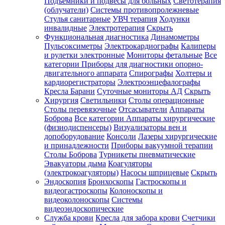
Подъемники и подвесы для больных
Светотерапия
(облучатели)
Системы противопролежневые
Стулья санитарные
УВЧ терапия
Ходунки
инвалидные
Электротерапия
Скрыть
Функциональная диагностика
Динамометры
Пульсоксиметры
Электрокардиографы
Калиперы
и рулетки электронные
Мониторы фетальные
Все
категории
Приборы для диагностики опорно-
двигательного аппарата
Спирографы
Холтеры и
кардиорегистраторы
Электроэнцефалографы
Кресла Барани
Суточные мониторы АД
Скрыть
Хирургия
Светильники
Столы операционные
Столы перевязочные
Отсасыватели
Аппараты
Боброва
Все категории
Аппараты хирургические
(физиодиспенсеры)
Визуализаторы вен и
допоборудование
Консоли
Лазеры хирургические
и принадлежности
Приборы вакуумной терапии
Столы Боброва
Турникеты пневматические
Эвакуаторы дыма
Коагуляторы
(электрокоагуляторы)
Насосы шприцевые
Скрыть
Эндоскопия
Бронхоскопы
Гастроскопы и
видеогастроскопы
Колоноскопы и
видеоколоноскопы
Системы
видеоэндоскопические
Служба крови
Кресла для забора крови
Счетчики