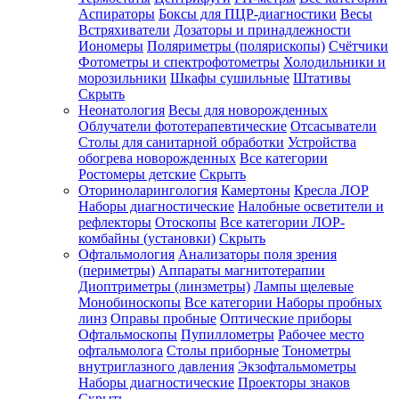
Аспираторы
Боксы для ПЦР-диагностики
Весы
Встряхиватели
Дозаторы и принадлежности
Иономеры
Поляриметры (полярископы)
Счётчики
Фотометры и спектрофотометры
Холодильники и
морозильники
Шкафы сушильные
Штативы
Скрыть
Неонатология
Весы для новорожденных
Облучатели фототерапевтические
Отсасыватели
Столы для санитарной обработки
Устройства
обогрева новорожденных
Все категории
Ростомеры детские
Скрыть
Оториноларингология
Камертоны
Кресла ЛОР
Наборы диагностические
Налобные осветители и
рефлекторы
Отоскопы
Все категории
ЛОР-
комбайны (установки)
Скрыть
Офтальмология
Анализаторы поля зрения
(периметры)
Аппараты магнитотерапии
Диоптриметры (линзметры)
Лампы щелевые
Монобиноскопы
Все категории
Наборы пробных
линз
Оправы пробные
Оптические приборы
Офтальмоскопы
Пупиллометры
Рабочее место
офтальмолога
Столы приборные
Тонометры
внутриглазного давления
Экзофтальмометры
Наборы диагностические
Проекторы знаков
Скрыть