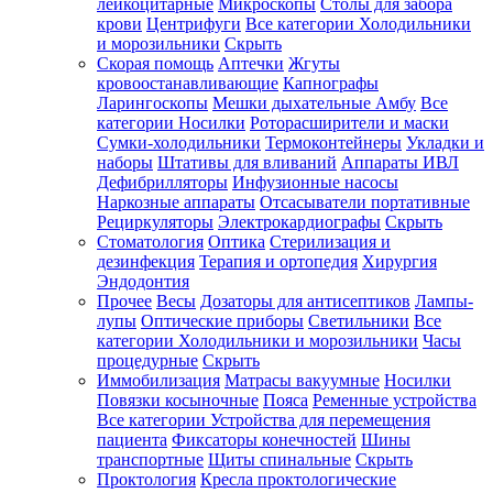
лейкоцитарные
Микроскопы
Столы для забора
крови
Центрифуги
Все категории
Холодильники
и морозильники
Скрыть
Скорая помощь
Аптечки
Жгуты
кровоостанавливающие
Капнографы
Ларингоскопы
Мешки дыхательные Амбу
Все
категории
Носилки
Роторасширители и маски
Сумки-холодильники
Термоконтейнеры
Укладки и
наборы
Штативы для вливаний
Аппараты ИВЛ
Дефибрилляторы
Инфузионные насосы
Наркозные аппараты
Отсасыватели портативные
Рециркуляторы
Электрокардиографы
Скрыть
Стоматология
Оптика
Стерилизация и
дезинфекция
Терапия и ортопедия
Хирургия
Эндодонтия
Прочее
Весы
Дозаторы для антисептиков
Лампы-
лупы
Оптические приборы
Светильники
Все
категории
Холодильники и морозильники
Часы
процедурные
Скрыть
Иммобилизация
Матрасы вакуумные
Носилки
Повязки косыночные
Пояса
Ременные устройства
Все категории
Устройства для перемещения
пациента
Фиксаторы конечностей
Шины
транспортные
Щиты спинальные
Скрыть
Проктология
Кресла проктологические