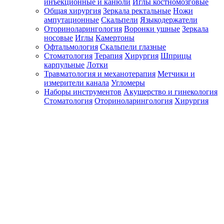
инъекционные и канюли
Иглы костномозговые
Общая хирургия
Зеркала ректальные
Ножи
ампутационные
Скальпели
Языкодержатели
Оториноларингология
Воронки ушные
Зеркала
носовые
Иглы
Камертоны
Офтальмология
Скальпели глазные
Стоматология
Терапия
Хирургия
Шприцы
карпульные
Лотки
Травматология и механотерапия
Метчики и
измерители канала
Угломеры
Наборы инструментов
Акушерство и гинекология
Стоматология
Оториноларингология
Хирургия