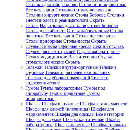
Столики для забора крови
Столики прикроватные
Все категории
Столики стоматологические
Столики хирургические
Столы Боброва
Столики
анестезиолога и реаниматолога
Скрыть
Столы
Надстройки для столов
Столы Боброва
Столы для кабинета
Столы лабораторные
Столы
палатные
Все категории
Столы пеленальные
Столы приборные
Столы-посты
Скрыть
Стулья и кресла
Офисные кресла
Секции стульев
Стулья для всех отраслей
Стулья лабораторные
Стулья медицинские
Все категории
Стулья
стоматологические
Скрыть
Тележки
Тележки внутрикорпусные
Тележки
грузовые
Тележки для перевозки больных
Тележки для уборки помещений
Тележки
эндоскопические
Тумбы
Тумбы лабораторные
Тумбы под
аппаратуру
Тумбы подкатные
Тумбы
прикроватные
Шкафы
Шкафы вытяжные
Шкафы для документов
Шкафы для ключей (ключницы)
Шкафы для
медикаментов
Шкафы для одежды
Все категории
Шкафы для сумок
Шкафы картотечные
Шкафы
лабораторные
Шкафы навесные
Шкафы-стеллажи
Шкафы для инвентаря
Шкафы аптечки
Трейзеры