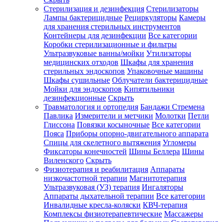
Стерилизация и дезинфекция
Стерилизаторы
Лампы бактерицидные
Рециркуляторы
Камеры
для хранения стерильных инструментов
Контейнеры для дезинфекции
Все категории
Коробки стерилизационные и фильтры
Ультразвуковые ванны/мойки
Утилизаторы
медицинских отходов
Шкафы для хранения
стерильных эндоскопов
Упаковочные машины
Шкафы сушильные
Облучатели бактерицидные
Мойки для эндоскопов
Кипятильники
дезинфекционные
Скрыть
Травматология и ортопедия
Бандажи Стремена
Павлика
Измерители и метчики
Молотки
Петли
Глиссона
Повязки косыночные
Все категории
Пояса
Приборы опорно-двигательного аппарата
Спицы для скелетного вытяжения
Угломеры
Фиксаторы конечностей
Шины Беллера
Шины
Виленского
Скрыть
Физиотерапия и реабилитация
Аппараты
низкочастотной терапии
Магнитотерапия
Ультразвуковая (УЗ) терапия
Ингаляторы
Аппараты дыхательной терапии
Все категории
Инвалидные кресла-коляски
КВЧ-терапия
Комплексы физиотерапевтические
Массажеры