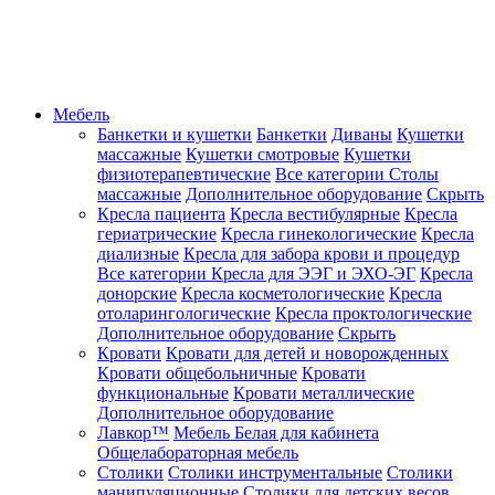
Мебель
Банкетки и кушетки
Банкетки
Диваны
Кушетки
массажные
Кушетки смотровые
Кушетки
физиотерапевтические
Все категории
Столы
массажные
Дополнительное оборудование
Скрыть
Кресла пациента
Кресла вестибулярные
Кресла
гериатрические
Кресла гинекологические
Кресла
диализные
Кресла для забора крови и процедур
Все категории
Кресла для ЭЭГ и ЭХО-ЭГ
Кресла
донорские
Кресла косметологические
Кресла
отоларингологические
Кресла проктологические
Дополнительное оборудование
Скрыть
Кровати
Кровати для детей и новорожденных
Кровати общебольничные
Кровати
функциональные
Кровати металлические
Дополнительное оборудование
Лавкор™
Мебель Белая для кабинета
Общелабораторная мебель
Столики
Столики инструментальные
Столики
манипуляционные
Столики для детских весов