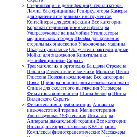
Стерилизация и дезинфекция
Стерилизаторы
Лампы бактерицидные
Рециркуляторы
Камеры
для хранения стерильных инструментов
Контейнеры для дезинфекции
Все категории
Коробки стерилизационные и фильтры
Ультразвуковые ванны/мойки
Утилизаторы
медицинских отходов
Шкафы для хранения
стерильных эндоскопов
Упаковочные машины
Шкафы сушильные
Облучатели бактерицидные
Мойки для эндоскопов
Кипятильники
дезинфекционные
Скрыть
Травматология и ортопедия
Бандажи Стремена
Павлика
Измерители и метчики
Молотки
Петли
Глиссона
Повязки косыночные
Все категории
Пояса
Приборы опорно-двигательного аппарата
Спицы для скелетного вытяжения
Угломеры
Фиксаторы конечностей
Шины Беллера
Шины
Виленского
Скрыть
Физиотерапия и реабилитация
Аппараты
низкочастотной терапии
Магнитотерапия
Ультразвуковая (УЗ) терапия
Ингаляторы
Аппараты дыхательной терапии
Все категории
Инвалидные кресла-коляски
КВЧ-терапия
Комплексы физиотерапевтические
Массажеры