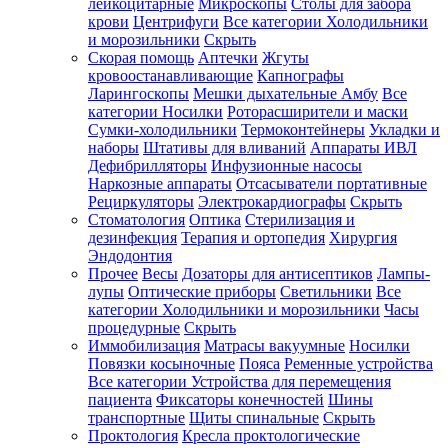
лейкоцитарные
Микроскопы
Столы для забора
крови
Центрифуги
Все категории
Холодильники
и морозильники
Скрыть
Скорая помощь
Аптечки
Жгуты
кровоостанавливающие
Капнографы
Ларингоскопы
Мешки дыхательные Амбу
Все
категории
Носилки
Роторасширители и маски
Сумки-холодильники
Термоконтейнеры
Укладки и
наборы
Штативы для вливаний
Аппараты ИВЛ
Дефибрилляторы
Инфузионные насосы
Наркозные аппараты
Отсасыватели портативные
Рециркуляторы
Электрокардиографы
Скрыть
Стоматология
Оптика
Стерилизация и
дезинфекция
Терапия и ортопедия
Хирургия
Эндодонтия
Прочее
Весы
Дозаторы для антисептиков
Лампы-
лупы
Оптические приборы
Светильники
Все
категории
Холодильники и морозильники
Часы
процедурные
Скрыть
Иммобилизация
Матрасы вакуумные
Носилки
Повязки косыночные
Пояса
Ременные устройства
Все категории
Устройства для перемещения
пациента
Фиксаторы конечностей
Шины
транспортные
Щиты спинальные
Скрыть
Проктология
Кресла проктологические