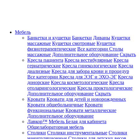
Мебель
Банкетки и кушетки
Банкетки
Диваны
Кушетки
массажные
Кушетки смотровые
Кушетки
физиотерапевтические
Все категории
Столы
массажные
Дополнительное оборудование
Скрыть
Кресла пациента
Кресла вестибулярные
Кресла
гериатрические
Кресла гинекологические
Кресла
диализные
Кресла для забора крови и процедур
Все категории
Кресла для ЭЭГ и ЭХО-ЭГ
Кресла
донорские
Кресла косметологические
Кресла
отоларингологические
Кресла проктологические
Дополнительное оборудование
Скрыть
Кровати
Кровати для детей и новорожденных
Кровати общебольничные
Кровати
функциональные
Кровати металлические
Дополнительное оборудование
Лавкор™
Мебель Белая для кабинета
Общелабораторная мебель
Столики
Столики инструментальные
Столики
манипуляционные
Столики для детских весов