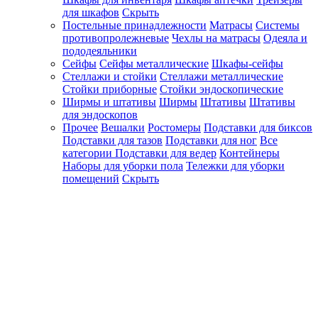
для шкафов
Скрыть
Постельные принадлежности
Матрасы
Системы
противопролежневые
Чехлы на матрасы
Одеяла и
пододеяльники
Сейфы
Сейфы металлические
Шкафы-сейфы
Стеллажи и стойки
Стеллажи металлические
Стойки приборные
Стойки эндоскопические
Ширмы и штативы
Ширмы
Штативы
Штативы
для эндоскопов
Прочее
Вешалки
Ростомеры
Подставки для биксов
Подставки для тазов
Подставки для ног
Все
категории
Подставки для ведер
Контейнеры
Наборы для уборки пола
Тележки для уборки
помещений
Скрыть