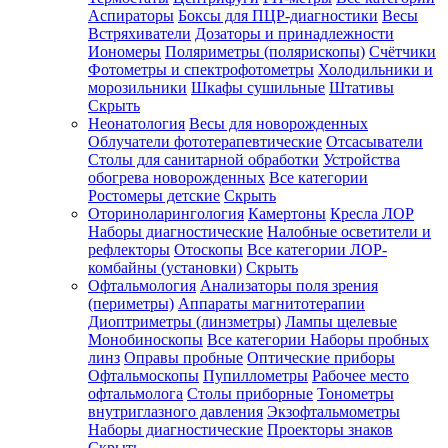
Аспираторы
Боксы для ПЦР-диагностики
Весы
Встряхиватели
Дозаторы и принадлежности
Иономеры
Поляриметры (полярископы)
Счётчики
Фотометры и спектрофотометры
Холодильники и
морозильники
Шкафы сушильные
Штативы
Скрыть
Неонатология
Весы для новорожденных
Облучатели фототерапевтические
Отсасыватели
Столы для санитарной обработки
Устройства
обогрева новорожденных
Все категории
Ростомеры детские
Скрыть
Оториноларингология
Камертоны
Кресла ЛОР
Наборы диагностические
Налобные осветители и
рефлекторы
Отоскопы
Все категории
ЛОР-
комбайны (установки)
Скрыть
Офтальмология
Анализаторы поля зрения
(периметры)
Аппараты магнитотерапии
Диоптриметры (линзметры)
Лампы щелевые
Монобиноскопы
Все категории
Наборы пробных
линз
Оправы пробные
Оптические приборы
Офтальмоскопы
Пупиллометры
Рабочее место
офтальмолога
Столы приборные
Тонометры
внутриглазного давления
Экзофтальмометры
Наборы диагностические
Проекторы знаков
Скрыть