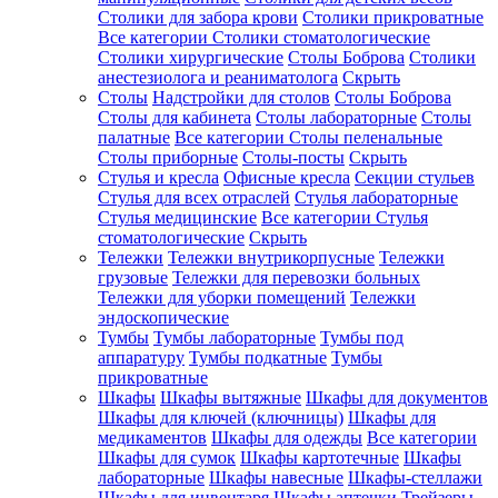
Столики для забора крови
Столики прикроватные
Все категории
Столики стоматологические
Столики хирургические
Столы Боброва
Столики
анестезиолога и реаниматолога
Скрыть
Столы
Надстройки для столов
Столы Боброва
Столы для кабинета
Столы лабораторные
Столы
палатные
Все категории
Столы пеленальные
Столы приборные
Столы-посты
Скрыть
Стулья и кресла
Офисные кресла
Секции стульев
Стулья для всех отраслей
Стулья лабораторные
Стулья медицинские
Все категории
Стулья
стоматологические
Скрыть
Тележки
Тележки внутрикорпусные
Тележки
грузовые
Тележки для перевозки больных
Тележки для уборки помещений
Тележки
эндоскопические
Тумбы
Тумбы лабораторные
Тумбы под
аппаратуру
Тумбы подкатные
Тумбы
прикроватные
Шкафы
Шкафы вытяжные
Шкафы для документов
Шкафы для ключей (ключницы)
Шкафы для
медикаментов
Шкафы для одежды
Все категории
Шкафы для сумок
Шкафы картотечные
Шкафы
лабораторные
Шкафы навесные
Шкафы-стеллажи
Шкафы для инвентаря
Шкафы аптечки
Трейзеры