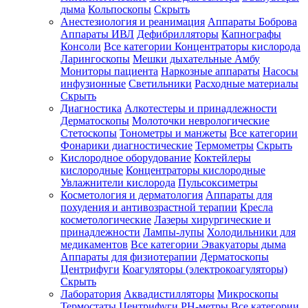
дыма
Кольпоскопы
Скрыть
Анестезиология и реанимация
Аппараты Боброва
Аппараты ИВЛ
Дефибрилляторы
Капнографы
Консоли
Все категории
Концентраторы кислорода
Ларингоскопы
Мешки дыхательные Амбу
Мониторы пациента
Наркозные аппараты
Насосы
инфузионные
Светильники
Расходные материалы
Скрыть
Диагностика
Алкотестеры и принадлежности
Дерматоскопы
Молоточки неврологические
Стетоскопы
Тонометры и манжеты
Все категории
Фонарики диагностические
Термометры
Скрыть
Кислородное оборудование
Коктейлеры
кислородные
Концентраторы кислородные
Увлажнители кислорода
Пульсоксиметры
Косметология и дерматология
Аппараты для
похудения и антивозрастной терапии
Кресла
косметологические
Лазеры хирургические и
принадлежности
Лампы-лупы
Холодильники для
медикаментов
Все категории
Эвакуаторы дыма
Аппараты для физиотерапии
Дерматоскопы
Центрифуги
Коагуляторы (электрокоагуляторы)
Скрыть
Лаборатория
Аквадистилляторы
Микроскопы
Термостаты
Центрифуги
PH-метры
Все категории