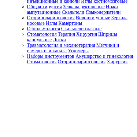
инъекционные и канюли
Иглы костномозговые
Общая хирургия
Зеркала ректальные
Ножи
ампутационные
Скальпели
Языкодержатели
Оториноларингология
Воронки ушные
Зеркала
носовые
Иглы
Камертоны
Офтальмология
Скальпели глазные
Стоматология
Терапия
Хирургия
Шприцы
карпульные
Лотки
Травматология и механотерапия
Метчики и
измерители канала
Угломеры
Наборы инструментов
Акушерство и гинекология
Стоматология
Оториноларингология
Хирургия