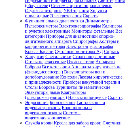
Подъемники и подвесы для больных
Светотерапия
(облучатели)
Системы противопролежневые
Стулья санитарные
УВЧ терапия
Ходунки
инвалидные
Электротерапия
Скрыть
Функциональная диагностика
Динамометры
Пульсоксиметры
Электрокардиографы
Калиперы
и рулетки электронные
Мониторы фетальные
Все
категории
Приборы для диагностики опорно-
двигательного аппарата
Спирографы
Холтеры и
кардиорегистраторы
Электроэнцефалографы
Кресла Барани
Суточные мониторы АД
Скрыть
Хирургия
Светильники
Столы операционные
Столы перевязочные
Отсасыватели
Аппараты
Боброва
Все категории
Аппараты хирургические
(физиодиспенсеры)
Визуализаторы вен и
допоборудование
Консоли
Лазеры хирургические
и принадлежности
Приборы вакуумной терапии
Столы Боброва
Турникеты пневматические
Эвакуаторы дыма
Коагуляторы
(электрокоагуляторы)
Насосы шприцевые
Скрыть
Эндоскопия
Бронхоскопы
Гастроскопы и
видеогастроскопы
Колоноскопы и
видеоколоноскопы
Системы
видеоэндоскопические
Служба крови
Кресла для забора крови
Счетчики