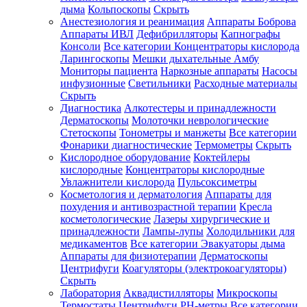
дыма
Кольпоскопы
Скрыть
Анестезиология и реанимация
Аппараты Боброва
Аппараты ИВЛ
Дефибрилляторы
Капнографы
Консоли
Все категории
Концентраторы кислорода
Ларингоскопы
Мешки дыхательные Амбу
Мониторы пациента
Наркозные аппараты
Насосы
инфузионные
Светильники
Расходные материалы
Скрыть
Диагностика
Алкотестеры и принадлежности
Дерматоскопы
Молоточки неврологические
Стетоскопы
Тонометры и манжеты
Все категории
Фонарики диагностические
Термометры
Скрыть
Кислородное оборудование
Коктейлеры
кислородные
Концентраторы кислородные
Увлажнители кислорода
Пульсоксиметры
Косметология и дерматология
Аппараты для
похудения и антивозрастной терапии
Кресла
косметологические
Лазеры хирургические и
принадлежности
Лампы-лупы
Холодильники для
медикаментов
Все категории
Эвакуаторы дыма
Аппараты для физиотерапии
Дерматоскопы
Центрифуги
Коагуляторы (электрокоагуляторы)
Скрыть
Лаборатория
Аквадистилляторы
Микроскопы
Термостаты
Центрифуги
PH-метры
Все категории