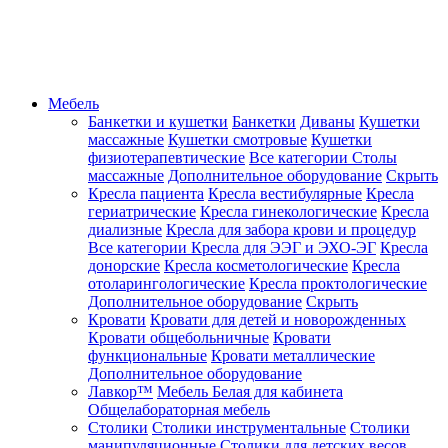
Мебель
Банкетки и кушетки
Банкетки
Диваны
Кушетки
массажные
Кушетки смотровые
Кушетки
физиотерапевтические
Все категории
Столы
массажные
Дополнительное оборудование
Скрыть
Кресла пациента
Кресла вестибулярные
Кресла
гериатрические
Кресла гинекологические
Кресла
диализные
Кресла для забора крови и процедур
Все категории
Кресла для ЭЭГ и ЭХО-ЭГ
Кресла
донорские
Кресла косметологические
Кресла
отоларингологические
Кресла проктологические
Дополнительное оборудование
Скрыть
Кровати
Кровати для детей и новорожденных
Кровати общебольничные
Кровати
функциональные
Кровати металлические
Дополнительное оборудование
Лавкор™
Мебель Белая для кабинета
Общелабораторная мебель
Столики
Столики инструментальные
Столики
манипуляционные
Столики для детских весов