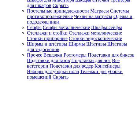
для шкафов
Скрыть
Постельные принадлежности
Матрасы
Системы
противопролежневые
Чехлы на матрасы
Одеяла и
пододеяльники
Сейфы
Сейфы металлические
Шкафы-сейфы
Стеллажи и стойки
Стеллажи металлические
Стойки приборные
Стойки эндоскопические
Ширмы и штативы
Ширмы
Штативы
Штативы
для эндоскопов
Прочее
Вешалки
Ростомеры
Подставки для биксов
Подставки для тазов
Подставки для ног
Все
категории
Подставки для ведер
Контейнеры
Наборы для уборки пола
Тележки для уборки
помещений
Скрыть