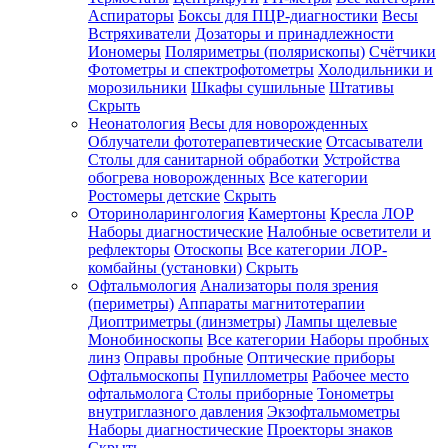
Аспираторы
Боксы для ПЦР-диагностики
Весы
Встряхиватели
Дозаторы и принадлежности
Иономеры
Поляриметры (полярископы)
Счётчики
Фотометры и спектрофотометры
Холодильники и
морозильники
Шкафы сушильные
Штативы
Скрыть
Неонатология
Весы для новорожденных
Облучатели фототерапевтические
Отсасыватели
Столы для санитарной обработки
Устройства
обогрева новорожденных
Все категории
Ростомеры детские
Скрыть
Оториноларингология
Камертоны
Кресла ЛОР
Наборы диагностические
Налобные осветители и
рефлекторы
Отоскопы
Все категории
ЛОР-
комбайны (установки)
Скрыть
Офтальмология
Анализаторы поля зрения
(периметры)
Аппараты магнитотерапии
Диоптриметры (линзметры)
Лампы щелевые
Монобиноскопы
Все категории
Наборы пробных
линз
Оправы пробные
Оптические приборы
Офтальмоскопы
Пупиллометры
Рабочее место
офтальмолога
Столы приборные
Тонометры
внутриглазного давления
Экзофтальмометры
Наборы диагностические
Проекторы знаков
Скрыть