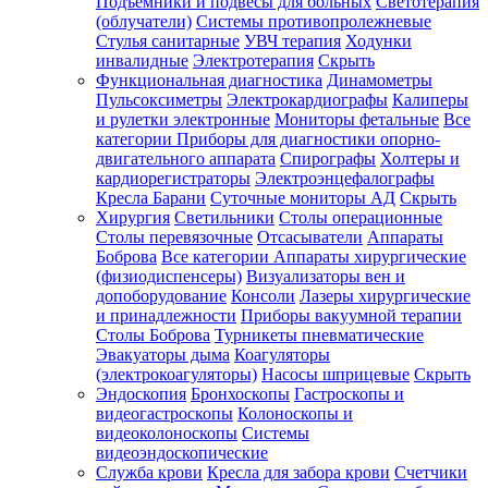
Подъемники и подвесы для больных
Светотерапия
(облучатели)
Системы противопролежневые
Стулья санитарные
УВЧ терапия
Ходунки
инвалидные
Электротерапия
Скрыть
Функциональная диагностика
Динамометры
Пульсоксиметры
Электрокардиографы
Калиперы
и рулетки электронные
Мониторы фетальные
Все
категории
Приборы для диагностики опорно-
двигательного аппарата
Спирографы
Холтеры и
кардиорегистраторы
Электроэнцефалографы
Кресла Барани
Суточные мониторы АД
Скрыть
Хирургия
Светильники
Столы операционные
Столы перевязочные
Отсасыватели
Аппараты
Боброва
Все категории
Аппараты хирургические
(физиодиспенсеры)
Визуализаторы вен и
допоборудование
Консоли
Лазеры хирургические
и принадлежности
Приборы вакуумной терапии
Столы Боброва
Турникеты пневматические
Эвакуаторы дыма
Коагуляторы
(электрокоагуляторы)
Насосы шприцевые
Скрыть
Эндоскопия
Бронхоскопы
Гастроскопы и
видеогастроскопы
Колоноскопы и
видеоколоноскопы
Системы
видеоэндоскопические
Служба крови
Кресла для забора крови
Счетчики