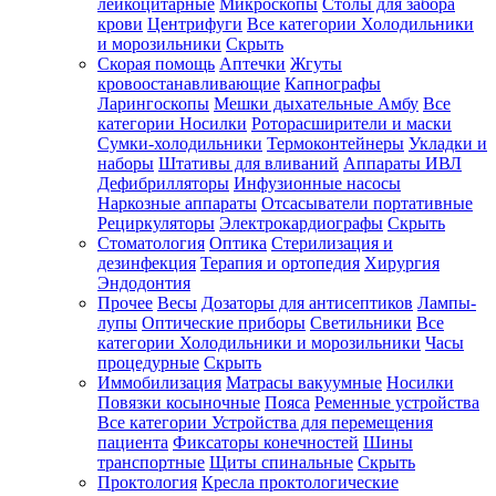
лейкоцитарные
Микроскопы
Столы для забора
крови
Центрифуги
Все категории
Холодильники
и морозильники
Скрыть
Скорая помощь
Аптечки
Жгуты
кровоостанавливающие
Капнографы
Ларингоскопы
Мешки дыхательные Амбу
Все
категории
Носилки
Роторасширители и маски
Сумки-холодильники
Термоконтейнеры
Укладки и
наборы
Штативы для вливаний
Аппараты ИВЛ
Дефибрилляторы
Инфузионные насосы
Наркозные аппараты
Отсасыватели портативные
Рециркуляторы
Электрокардиографы
Скрыть
Стоматология
Оптика
Стерилизация и
дезинфекция
Терапия и ортопедия
Хирургия
Эндодонтия
Прочее
Весы
Дозаторы для антисептиков
Лампы-
лупы
Оптические приборы
Светильники
Все
категории
Холодильники и морозильники
Часы
процедурные
Скрыть
Иммобилизация
Матрасы вакуумные
Носилки
Повязки косыночные
Пояса
Ременные устройства
Все категории
Устройства для перемещения
пациента
Фиксаторы конечностей
Шины
транспортные
Щиты спинальные
Скрыть
Проктология
Кресла проктологические