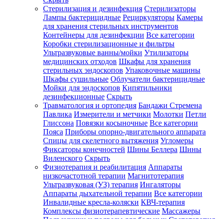
Стерилизация и дезинфекция
Стерилизаторы
Лампы бактерицидные
Рециркуляторы
Камеры
для хранения стерильных инструментов
Контейнеры для дезинфекции
Все категории
Коробки стерилизационные и фильтры
Ультразвуковые ванны/мойки
Утилизаторы
медицинских отходов
Шкафы для хранения
стерильных эндоскопов
Упаковочные машины
Шкафы сушильные
Облучатели бактерицидные
Мойки для эндоскопов
Кипятильники
дезинфекционные
Скрыть
Травматология и ортопедия
Бандажи Стремена
Павлика
Измерители и метчики
Молотки
Петли
Глиссона
Повязки косыночные
Все категории
Пояса
Приборы опорно-двигательного аппарата
Спицы для скелетного вытяжения
Угломеры
Фиксаторы конечностей
Шины Беллера
Шины
Виленского
Скрыть
Физиотерапия и реабилитация
Аппараты
низкочастотной терапии
Магнитотерапия
Ультразвуковая (УЗ) терапия
Ингаляторы
Аппараты дыхательной терапии
Все категории
Инвалидные кресла-коляски
КВЧ-терапия
Комплексы физиотерапевтические
Массажеры