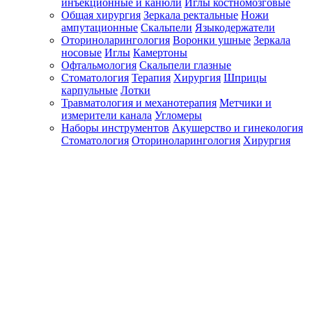
инъекционные и канюли
Иглы костномозговые
Общая хирургия
Зеркала ректальные
Ножи
ампутационные
Скальпели
Языкодержатели
Оториноларингология
Воронки ушные
Зеркала
носовые
Иглы
Камертоны
Офтальмология
Скальпели глазные
Стоматология
Терапия
Хирургия
Шприцы
карпульные
Лотки
Травматология и механотерапия
Метчики и
измерители канала
Угломеры
Наборы инструментов
Акушерство и гинекология
Стоматология
Оториноларингология
Хирургия