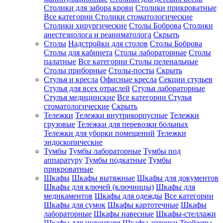
Столики для забора крови
Столики прикроватные
Все категории
Столики стоматологические
Столики хирургические
Столы Боброва
Столики
анестезиолога и реаниматолога
Скрыть
Столы
Надстройки для столов
Столы Боброва
Столы для кабинета
Столы лабораторные
Столы
палатные
Все категории
Столы пеленальные
Столы приборные
Столы-посты
Скрыть
Стулья и кресла
Офисные кресла
Секции стульев
Стулья для всех отраслей
Стулья лабораторные
Стулья медицинские
Все категории
Стулья
стоматологические
Скрыть
Тележки
Тележки внутрикорпусные
Тележки
грузовые
Тележки для перевозки больных
Тележки для уборки помещений
Тележки
эндоскопические
Тумбы
Тумбы лабораторные
Тумбы под
аппаратуру
Тумбы подкатные
Тумбы
прикроватные
Шкафы
Шкафы вытяжные
Шкафы для документов
Шкафы для ключей (ключницы)
Шкафы для
медикаментов
Шкафы для одежды
Все категории
Шкафы для сумок
Шкафы картотечные
Шкафы
лабораторные
Шкафы навесные
Шкафы-стеллажи
Шкафы для инвентаря
Шкафы аптечки
Трейзеры