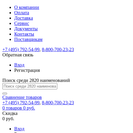
О компании
Восстановление
Обратная
Вход
Регистрация
Оплата
пароля
связь
На
Доставка
вашу
Сервис
почту
Только
Только
Документы
test@example.com
для
для
Ваше
Введите
Заполните
отправлена
Контакты
ИП
ИП
новый
Пароль
На
сообщение
ссылка.
форму.
и
и
Поставщикам
пароль
успешно
вашу
успешно
юр.
юр.
Перейдите
лиц
лиц
отправлено.
восстановлен
почту
+7 (495) 792-54-99
,
8-800-700-23-23
Мы
по
test@test.ru
ней
Обратная связь
отправим
для
отправлена
вам
завершения
Вход
ссылка.
регистрации.
ссылку
Регистрация
Войти
на
указанный
Поиск среди 2820 наименований
Перейдите
Сообщение
Ок
электронный
по
адрес,
ней
Сравнение
товаров
перейдя
для
+7 (495) 792-54-99
,
8-800-700-23-23
по
смены
Запомнить
Забыли
0
товаров
0 руб.
которой
пароля.
меня
пароль?
Скидка
Сменить
вы
0 руб.
сможете
пароль
Войти
Я принимаю условия
задать
Вход
пользовательского