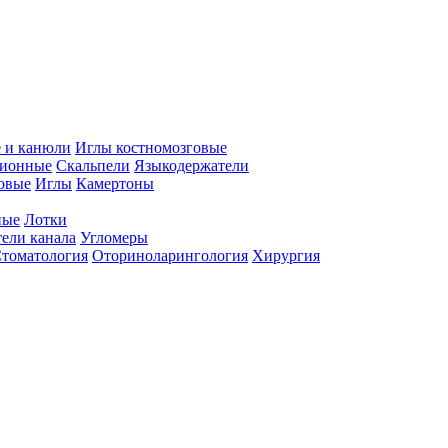
 и канюли
Иглы костномозговые
ционные
Скальпели
Языкодержатели
совые
Иглы
Камертоны
ные
Лотки
ели канала
Угломеры
томатология
Оториноларингология
Хирургия