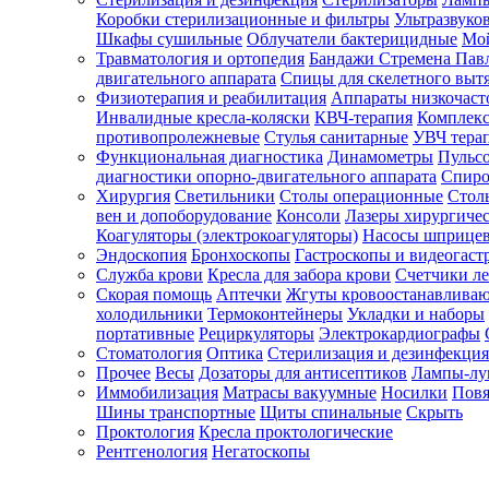
Коробки стерилизационные и фильтры
Ультразвуко
Шкафы сушильные
Облучатели бактерицидные
Мой
Травматология и ортопедия
Бандажи Стремена Пав
Зарегистрироваться
двигательного аппарата
Спицы для скелетного выт
Физиотерапия и реабилитация
Аппараты низкочаст
Инвалидные кресла-коляски
КВЧ-терапия
Комплекс
противопролежневые
Стулья санитарные
УВЧ тера
Функциональная диагностика
Динамометры
Пульс
Зачем
диагностики опорно-двигательного аппарата
Спиро
регистрироваться?
Хирургия
Светильники
Столы операционные
Стол
вен и допоборудование
Консоли
Лазеры хирургиче
Все
Коагуляторы (электрокоагуляторы)
Насосы шприце
покупки
Эндоскопия
Бронхоскопы
Гастроскопы и видеогаст
в
одном
Служба крови
Кресла для забора крови
Счетчики л
месте
Скорая помощь
Аптечки
Жгуты кровоостанавлива
Личный
холодильники
Термоконтейнеры
Укладки и наборы
менеджер
портативные
Рециркуляторы
Электрокардиографы
Стоматология
Оптика
Стерилизация и дезинфекция
Отслеживание
статуса
Прочее
Весы
Дозаторы для антисептиков
Лампы-л
заказа
Иммобилизация
Матрасы вакуумные
Носилки
Повя
Шины транспортные
Щиты спинальные
Скрыть
Проктология
Кресла проктологические
Рентгенология
Негатоскопы