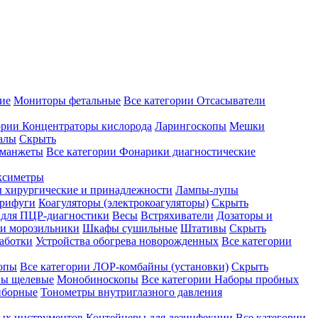
ие
Мониторы фетальные
Все категории
Отсасыватели
ории
Концентраторы кислорода
Ларингоскопы
Мешки
алы
Скрыть
 манжеты
Все категории
Фонарики диагностические
ксиметры
ы хирургические и принадлежности
Лампы-лупы
рифуги
Коагуляторы (электрокоагуляторы)
Скрыть
 для ПЦР-диагностики
Весы
Встряхиватели
Дозаторы и
и морозильники
Шкафы сушильные
Штативы
Скрыть
аботки
Устройства обогрева новорожденных
Все категории
опы
Все категории
ЛОР-комбайны (установки)
Скрыть
ы щелевые
Монобиноскопы
Все категории
Наборы пробных
иборные
Тонометры внутриглазного давления
ных инструментов
Контейнеры для дезинфекции
Все категории