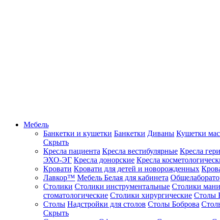
Мебель
Банкетки и кушетки
Банкетки
Диваны
Кушетки ма
Скрыть
Кресла пациента
Кресла вестибулярные
Кресла гер
ЭХО-ЭГ
Кресла донорские
Кресла косметологическ
Кровати
Кровати для детей и новорожденных
Кров
Лавкор™
Мебель Белая для кабинета
Общелаборато
Столики
Столики инструментальные
Столики ман
стоматологические
Столики хирургические
Столы 
Столы
Надстройки для столов
Столы Боброва
Стол
Скрыть