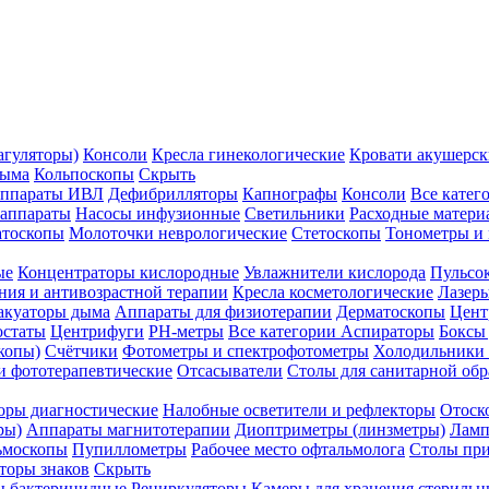
агуляторы)
Консоли
Кресла гинекологические
Кровати акушерск
дыма
Кольпоскопы
Скрыть
ппараты ИВЛ
Дефибрилляторы
Капнографы
Консоли
Все катег
 аппараты
Насосы инфузионные
Светильники
Расходные матери
атоскопы
Молоточки неврологические
Стетоскопы
Тонометры и
ые
Концентраторы кислородные
Увлажнители кислорода
Пульсо
ния и антивозрастной терапии
Кресла косметологические
Лазер
акуаторы дыма
Аппараты для физиотерапии
Дерматоскопы
Цент
остаты
Центрифуги
PH-метры
Все категории
Аспираторы
Боксы
копы)
Счётчики
Фотометры и спектрофотометры
Холодильники 
и фототерапевтические
Отсасыватели
Столы для санитарной обр
оры диагностические
Налобные осветители и рефлекторы
Отоск
ры)
Аппараты магнитотерапии
Диоптриметры (линзметры)
Ламп
ьмоскопы
Пупиллометры
Рабочее место офтальмолога
Столы пр
торы знаков
Скрыть
 бактерицидные
Рециркуляторы
Камеры для хранения стериль