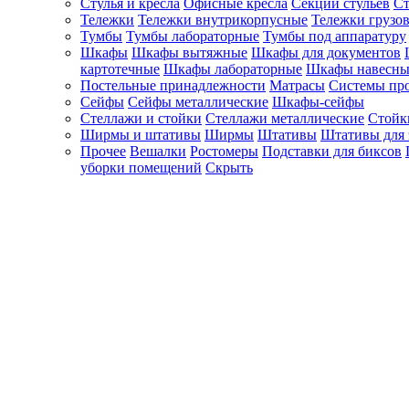
Стулья и кресла
Офисные кресла
Секции стульев
Ст
Тележки
Тележки внутрикорпусные
Тележки грузо
Тумбы
Тумбы лабораторные
Тумбы под аппаратуру
Шкафы
Шкафы вытяжные
Шкафы для документов
картотечные
Шкафы лабораторные
Шкафы навесны
Постельные принадлежности
Матрасы
Системы пр
Сейфы
Сейфы металлические
Шкафы-сейфы
Стеллажи и стойки
Стеллажи металлические
Стойк
Ширмы и штативы
Ширмы
Штативы
Штативы для 
Прочее
Вешалки
Ростомеры
Подставки для биксов
уборки помещений
Скрыть