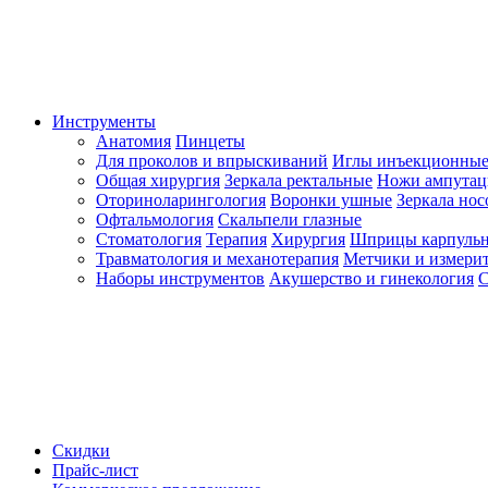
Инструменты
Анатомия
Пинцеты
Для проколов и впрыскиваний
Иглы инъекционные
Общая хирургия
Зеркала ректальные
Ножи ампута
Оториноларингология
Воронки ушные
Зеркала но
Офтальмология
Скальпели глазные
Стоматология
Терапия
Хирургия
Шприцы карпуль
Травматология и механотерапия
Метчики и измерит
Наборы инструментов
Акушерство и гинекология
С
Скидки
Прайс-лист