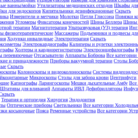
вые ванны/мойки
Утилизаторы медицинских отходов
Шкафы для
ки для эндоскопов
Кипятильники дезинфекционные
Скрыть
лика
Измерители и метчики
Молотки
Петли Глиссона
Повязки к
яжения
Угломеры
Фиксаторы конечностей
Шины Беллера
Шины 
отной терапии
Магнитотерапия
Ультразвуковая (УЗ) терапия
Инг
ы физиотерапевтические
Массажеры
Подъемники и подвесы дл
пия
Ходунки инвалидные
Электротерапия
Скрыть
оксиметры
Электрокардиографы
Калиперы и рулетки электронн
графы
Холтеры и кардиорегистраторы
Электроэнцефалографы
К
ы перевязочные
Отсасыватели
Аппараты Боброва
Все категории
ские и принадлежности
Приборы вакуумной терапии
Столы Боб
вые
Скрыть
роскопы
Колоноскопы и видеоколоноскопы
Системы видеоэндос
ейкоцитарные
Микроскопы
Столы для забора крови
Центрифуги
ющие
Капнографы
Ларингоскопы
Мешки дыхательные Амбу
Все
Штативы для вливаний
Аппараты ИВЛ
Дефибрилляторы
Инфуз
Скрыть
Терапия и ортопедия
Хирургия
Эндодонтия
упы
Оптические приборы
Светильники
Все категории
Холодильн
зки косыночные
Пояса
Ременные устройства
Все категории
Уст