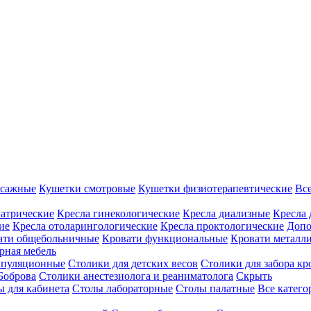
ссажные
Кушетки смотровые
Кушетки физиотерапевтические
Вс
иатрические
Кресла гинекологические
Кресла диализные
Кресла 
ие
Кресла отоларингологические
Кресла проктологические
Допо
ати общебольничные
Кровати функциональные
Кровати металл
рная мебель
ипуляционные
Столики для детских весов
Столики для забора кр
Боброва
Столики анестезиолога и реаниматолога
Скрыть
ы для кабинета
Столы лабораторные
Столы палатные
Все катег