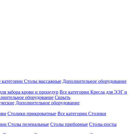
е категории
Столы массажные
Дополнительное оборудование
для забора крови и процедур
Все категории
Кресла для ЭЭГ и
лнительное оборудование
Скрыть
ические
Дополнительное оборудование
ови
Столики прикроватные
Все категории
Столики
ории
Столы пеленальные
Столы приборные
Столы-посты