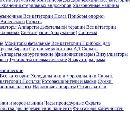
 хранения стерильных эндоскопов
Упаковочные машины
осыночные
Все категории
Пояса
Приборы опорно-
Виленского
Скрыть
аляторы
Аппараты дыхательной терапии
Все категории
я больных
Светотерапия (облучатели)
Системы
ые
Мониторы фетальные
Все категории
Приборы для
ресла Барани
Суточные мониторы АД
Скрыть
Аппараты хирургические (физиодиспенсеры)
Визуализаторы
рова
Турникеты пневматические
Эвакуаторы дыма
копические
Все категории
Холодильники и морозильники
Скрыть
 категории
Носилки
Роторасширители и маски
Сумки-
ионные насосы
Наркозные аппараты
Отсасыватели
ики и морозильники
Часы процедурные
Скрыть
ройства для перемещения пациента
Фиксаторы конечностей