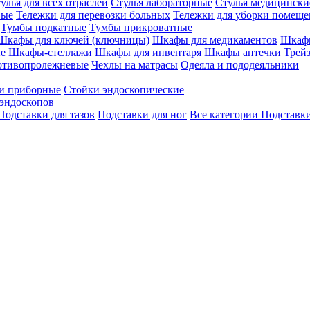
улья для всех отраслей
Стулья лабораторные
Стулья медицински
вые
Тележки для перевозки больных
Тележки для уборки помещ
Тумбы подкатные
Тумбы прикроватные
Шкафы для ключей (ключницы)
Шкафы для медикаментов
Шкафы
е
Шкафы-стеллажи
Шкафы для инвентаря
Шкафы аптечки
Трей
отивопролежневые
Чехлы на матрасы
Одеяла и пододеяльники
и приборные
Стойки эндоскопические
эндоскопов
Подставки для тазов
Подставки для ног
Все категории
Подставки