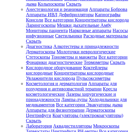
дыма
Кольпоскопы
Скрыть
Анестезиология и реанимация
Аппараты Боброва
Аппараты ИВЛ
Дефибрилляторы
Капнографы
Консоли
Все категории
Концентраторы кислорода
Ларингоскопы
Мешки дыхательные Амбу
Мониторы пациента
Наркозные аппараты
Насосы
инфузионные
Светильники
Расходные материалы
Скрыть
Диагностика
Алкотестеры и принадлежности
Дерматоскопы
Молоточки неврологические
Стетоскопы
Тонометры и манжеты
Все категории
Фонарики диагностические
Термометры
Скрыть
Кислородное оборудование
Коктейлеры
кислородные
Концентраторы кислородные
Увлажнители кислорода
Пульсоксиметры
Косметология и дерматология
Аппараты для
похудения и антивозрастной терапии
Кресла
косметологические
Лазеры хирургические и
принадлежности
Лампы-лупы
Холодильники для
медикаментов
Все категории
Эвакуаторы дыма
Аппараты для физиотерапии
Дерматоскопы
Центрифуги
Коагуляторы (электрокоагуляторы)
Скрыть
Лаборатория
Аквадистилляторы
Микроскопы
Термостаты
Центрифуги
PH-метры
Все категории