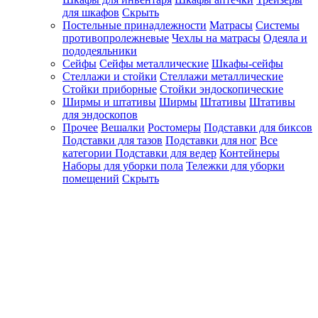
для шкафов
Скрыть
Постельные принадлежности
Матрасы
Системы
противопролежневые
Чехлы на матрасы
Одеяла и
пододеяльники
Сейфы
Сейфы металлические
Шкафы-сейфы
Стеллажи и стойки
Стеллажи металлические
Стойки приборные
Стойки эндоскопические
Ширмы и штативы
Ширмы
Штативы
Штативы
для эндоскопов
Прочее
Вешалки
Ростомеры
Подставки для биксов
Подставки для тазов
Подставки для ног
Все
категории
Подставки для ведер
Контейнеры
Наборы для уборки пола
Тележки для уборки
помещений
Скрыть