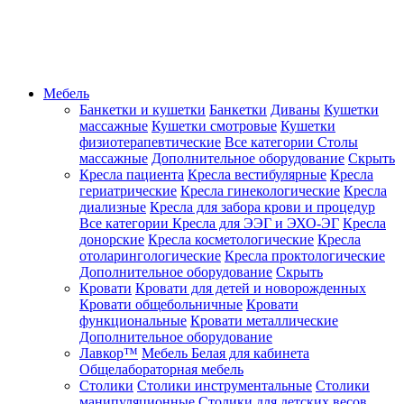
Мебель
Банкетки и кушетки
Банкетки
Диваны
Кушетки
массажные
Кушетки смотровые
Кушетки
физиотерапевтические
Все категории
Столы
массажные
Дополнительное оборудование
Скрыть
Кресла пациента
Кресла вестибулярные
Кресла
гериатрические
Кресла гинекологические
Кресла
диализные
Кресла для забора крови и процедур
Все категории
Кресла для ЭЭГ и ЭХО-ЭГ
Кресла
донорские
Кресла косметологические
Кресла
отоларингологические
Кресла проктологические
Дополнительное оборудование
Скрыть
Кровати
Кровати для детей и новорожденных
Кровати общебольничные
Кровати
функциональные
Кровати металлические
Дополнительное оборудование
Лавкор™
Мебель Белая для кабинета
Общелабораторная мебель
Столики
Столики инструментальные
Столики
манипуляционные
Столики для детских весов