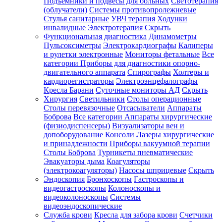
Подъемники и подвесы для больных
Светотерапия
(облучатели)
Системы противопролежневые
Стулья санитарные
УВЧ терапия
Ходунки
инвалидные
Электротерапия
Скрыть
Функциональная диагностика
Динамометры
Пульсоксиметры
Электрокардиографы
Калиперы
и рулетки электронные
Мониторы фетальные
Все
категории
Приборы для диагностики опорно-
двигательного аппарата
Спирографы
Холтеры и
кардиорегистраторы
Электроэнцефалографы
Кресла Барани
Суточные мониторы АД
Скрыть
Хирургия
Светильники
Столы операционные
Столы перевязочные
Отсасыватели
Аппараты
Боброва
Все категории
Аппараты хирургические
(физиодиспенсеры)
Визуализаторы вен и
допоборудование
Консоли
Лазеры хирургические
и принадлежности
Приборы вакуумной терапии
Столы Боброва
Турникеты пневматические
Эвакуаторы дыма
Коагуляторы
(электрокоагуляторы)
Насосы шприцевые
Скрыть
Эндоскопия
Бронхоскопы
Гастроскопы и
видеогастроскопы
Колоноскопы и
видеоколоноскопы
Системы
видеоэндоскопические
Служба крови
Кресла для забора крови
Счетчики