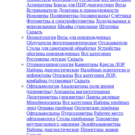
Аспираторы
Боксы для ПЦР-диагностики
Весы
Встряхиватели
Дозаторы и принадлежности
Иономеры
Поляриметры (полярископы)
Счётчики
Фотометры и спектрофотометры
Холодильники и
морозильники
Шкафы сушильные
Штативы
Скрыть
Неонатология
Весы для новорожденных
Облучатели фототерапевтические
Отсасыватели
Столы для санитарной обработки
Устройства
обогрева новорожденных
Все категории
Ростомеры детские
Скрыть
Оториноларингология
Камертоны
Кресла ЛОР
Наборы диагностические
Налобные осветители и
рефлекторы
Отоскопы
Все категории
ЛОР-
комбайны (установки)
Скрыть
Офтальмология
Анализаторы поля зрения
(периметры)
Аппараты магнитотерапии
Диоптриметры (линзметры)
Лампы щелевые
Монобиноскопы
Все категории
Наборы пробных
линз
Оправы пробные
Оптические приборы
Офтальмоскопы
Пупиллометры
Рабочее место
офтальмолога
Столы приборные
Тонометры
внутриглазного давления
Экзофтальмометры
Наборы диагностические
Проекторы знаков
Скрыть