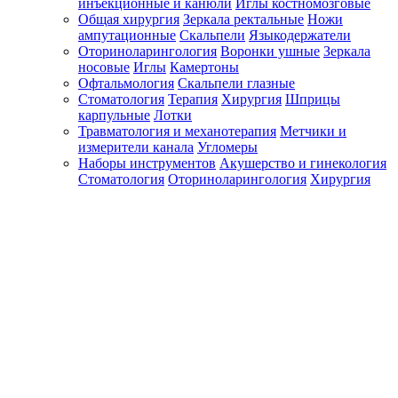
инъекционные и канюли
Иглы костномозговые
Общая хирургия
Зеркала ректальные
Ножи
ампутационные
Скальпели
Языкодержатели
Оториноларингология
Воронки ушные
Зеркала
носовые
Иглы
Камертоны
Офтальмология
Скальпели глазные
Стоматология
Терапия
Хирургия
Шприцы
карпульные
Лотки
Травматология и механотерапия
Метчики и
измерители канала
Угломеры
Наборы инструментов
Акушерство и гинекология
Стоматология
Оториноларингология
Хирургия