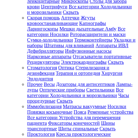
лейкоцитарные
Микроскопы
Столы для забора
крови
Центрифуги
Все категории
Холодильники
и морозильники
Скрыть
Скорая помощь
Аптечки
Жгуты
кровоостанавливающие
Капнографы
Ларингоскопы
Мешки дыхательные Амбу
Все
категории
Носилки
Роторасширители и маски
Сумки-холодильники
Термоконтейнеры
Укладки и
наборы
Штативы для вливаний
Аппараты ИВЛ
Дефибрилляторы
Инфузионные насосы
Наркозные аппараты
Отсасыватели портативные
Рециркуляторы
Электрокардиографы
Скрыть
Стоматология
Оптика
Стерилизация и
дезинфекция
Терапия и ортопедия
Хирургия
Эндодонтия
Прочее
Весы
Дозаторы для антисептиков
Лампы-
лупы
Оптические приборы
Светильники
Все
категории
Холодильники и морозильники
Часы
процедурные
Скрыть
Иммобилизация
Матрасы вакуумные
Носилки
Повязки косыночные
Пояса
Ременные устройства
Все категории
Устройства для перемещения
пациента
Фиксаторы конечностей
Шины
транспортные
Щиты спинальные
Скрыть
Проктология
Кресла проктологические