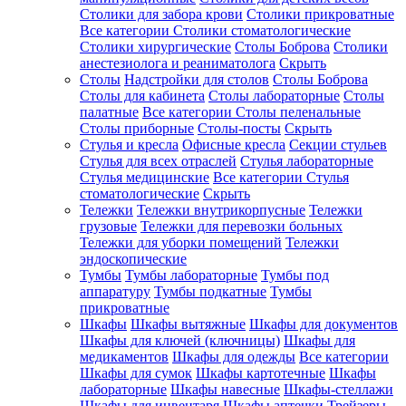
Столики для забора крови
Столики прикроватные
Все категории
Столики стоматологические
Столики хирургические
Столы Боброва
Столики
анестезиолога и реаниматолога
Скрыть
Столы
Надстройки для столов
Столы Боброва
Столы для кабинета
Столы лабораторные
Столы
палатные
Все категории
Столы пеленальные
Столы приборные
Столы-посты
Скрыть
Стулья и кресла
Офисные кресла
Секции стульев
Стулья для всех отраслей
Стулья лабораторные
Стулья медицинские
Все категории
Стулья
стоматологические
Скрыть
Тележки
Тележки внутрикорпусные
Тележки
грузовые
Тележки для перевозки больных
Тележки для уборки помещений
Тележки
эндоскопические
Тумбы
Тумбы лабораторные
Тумбы под
аппаратуру
Тумбы подкатные
Тумбы
прикроватные
Шкафы
Шкафы вытяжные
Шкафы для документов
Шкафы для ключей (ключницы)
Шкафы для
медикаментов
Шкафы для одежды
Все категории
Шкафы для сумок
Шкафы картотечные
Шкафы
лабораторные
Шкафы навесные
Шкафы-стеллажи
Шкафы для инвентаря
Шкафы аптечки
Трейзеры