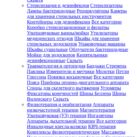
Стерилизация и дезинфекция
Стерилизаторы
Лампы бактерицидные
Рециркуляторы
Камеры
для хранения стерильных инструментов
Контейнеры для дезинфекции
Все категории
Коробки стерилизационные и фильтры
Ультразвуковые ванны/мойки
Утилизаторы
медицинских отходов
Шкафы для хранения
стерильных эндоскопов
Упаковочные машины
Шкафы сушильные
Облучатели бактерицидные
Мойки для эндоскопов
Кипятильники
дезинфекционные
Скрыть
Травматология и ортопедия
Бандажи Стремена
Павлика
Измерители и метчики
Молотки
Петли
Глиссона
Повязки косыночные
Все категории
Пояса
Приборы опорно-двигательного аппарата
Спицы для скелетного вытяжения
Угломеры
Фиксаторы конечностей
Шины Беллера
Шины
Виленского
Скрыть
Физиотерапия и реабилитация
Аппараты
низкочастотной терапии
Магнитотерапия
Ультразвуковая (УЗ) терапия
Ингаляторы
Аппараты дыхательной терапии
Все категории
Инвалидные кресла-коляски
КВЧ-терапия
Комплексы физиотерапевтические
Массажеры