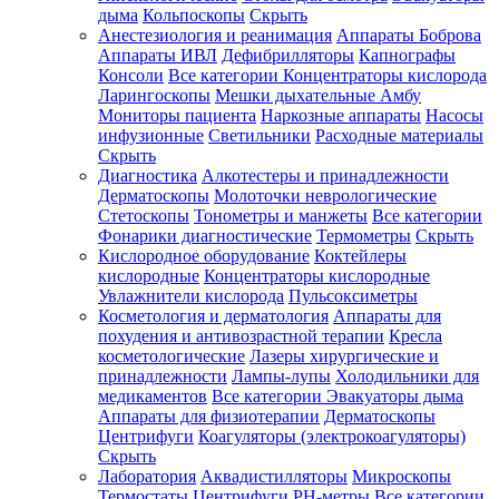
дыма
Кольпоскопы
Скрыть
Анестезиология и реанимация
Аппараты Боброва
Аппараты ИВЛ
Дефибрилляторы
Капнографы
Консоли
Все категории
Концентраторы кислорода
Ларингоскопы
Мешки дыхательные Амбу
Мониторы пациента
Наркозные аппараты
Насосы
инфузионные
Светильники
Расходные материалы
Скрыть
Диагностика
Алкотестеры и принадлежности
Дерматоскопы
Молоточки неврологические
Стетоскопы
Тонометры и манжеты
Все категории
Фонарики диагностические
Термометры
Скрыть
Кислородное оборудование
Коктейлеры
кислородные
Концентраторы кислородные
Увлажнители кислорода
Пульсоксиметры
Косметология и дерматология
Аппараты для
похудения и антивозрастной терапии
Кресла
косметологические
Лазеры хирургические и
принадлежности
Лампы-лупы
Холодильники для
медикаментов
Все категории
Эвакуаторы дыма
Аппараты для физиотерапии
Дерматоскопы
Центрифуги
Коагуляторы (электрокоагуляторы)
Скрыть
Лаборатория
Аквадистилляторы
Микроскопы
Термостаты
Центрифуги
PH-метры
Все категории