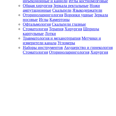
инъекционные и канюли
Иглы костномозговые
Общая хирургия
Зеркала ректальные
Ножи
ампутационные
Скальпели
Языкодержатели
Оториноларингология
Воронки ушные
Зеркала
носовые
Иглы
Камертоны
Офтальмология
Скальпели глазные
Стоматология
Терапия
Хирургия
Шприцы
карпульные
Лотки
Травматология и механотерапия
Метчики и
измерители канала
Угломеры
Наборы инструментов
Акушерство и гинекология
Стоматология
Оториноларингология
Хирургия