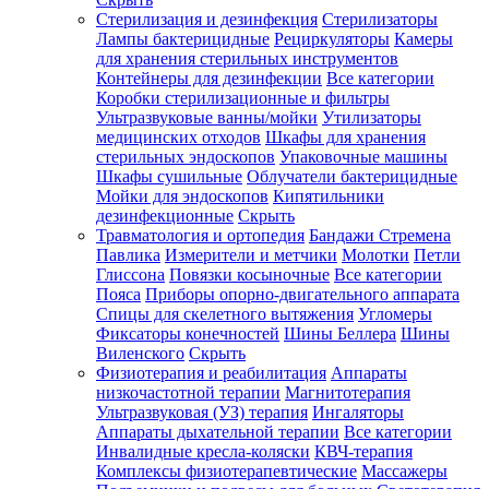
Стерилизация и дезинфекция
Стерилизаторы
Лампы бактерицидные
Рециркуляторы
Камеры
для хранения стерильных инструментов
Контейнеры для дезинфекции
Все категории
Коробки стерилизационные и фильтры
Ультразвуковые ванны/мойки
Утилизаторы
медицинских отходов
Шкафы для хранения
стерильных эндоскопов
Упаковочные машины
Шкафы сушильные
Облучатели бактерицидные
Мойки для эндоскопов
Кипятильники
дезинфекционные
Скрыть
Травматология и ортопедия
Бандажи Стремена
Павлика
Измерители и метчики
Молотки
Петли
Глиссона
Повязки косыночные
Все категории
Пояса
Приборы опорно-двигательного аппарата
Спицы для скелетного вытяжения
Угломеры
Фиксаторы конечностей
Шины Беллера
Шины
Виленского
Скрыть
Физиотерапия и реабилитация
Аппараты
низкочастотной терапии
Магнитотерапия
Ультразвуковая (УЗ) терапия
Ингаляторы
Аппараты дыхательной терапии
Все категории
Инвалидные кресла-коляски
КВЧ-терапия
Комплексы физиотерапевтические
Массажеры