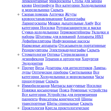
лейкоцитарные
Микроскопы
Столы для забора
крови
Центрифуги
Все категории
Холодильники
и морозильники
Скрыть
Скорая помощь
Аптечки
Жгуты
кровоостанавливающие
Капнографы
Ларингоскопы
Мешки дыхательные Амбу
Все
категории
Носилки
Роторасширители и маски
Сумки-холодильники
Термоконтейнеры
Укладки и
наборы
Штативы для вливаний
Аппараты ИВЛ
Дефибрилляторы
Инфузионные насосы
Наркозные аппараты
Отсасыватели портативные
Рециркуляторы
Электрокардиографы
Скрыть
Стоматология
Оптика
Стерилизация и
дезинфекция
Терапия и ортопедия
Хирургия
Эндодонтия
Прочее
Весы
Дозаторы для антисептиков
Лампы-
лупы
Оптические приборы
Светильники
Все
категории
Холодильники и морозильники
Часы
процедурные
Скрыть
Иммобилизация
Матрасы вакуумные
Носилки
Повязки косыночные
Пояса
Ременные устройства
Все категории
Устройства для перемещения
пациента
Фиксаторы конечностей
Шины
транспортные
Щиты спинальные
Скрыть
Проктология
Кресла проктологические