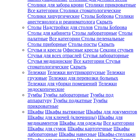
Столики для забора крови
Столики прикроватные
Все категории
Столики стоматологические
Столики хирургические
Столы Боброва
Столики
анестезиолога и реаниматолога
Скрыть
Столы
Надстройки для столов
Столы Боброва
Столы для кабинета
Столы лабораторные
Столы
палатные
Все категории
Столы пеленальные
Столы приборные
Столы-посты
Скрыть
Стулья и кресла
Офисные кресла
Секции стульев
Стулья для всех отраслей
Стулья лабораторные
Стулья медицинские
Все категории
Стулья
стоматологические
Скрыть
Тележки
Тележки внутрикорпусные
Тележки
грузовые
Тележки для перевозки больных
Тележки для уборки помещений
Тележки
эндоскопические
Тумбы
Тумбы лабораторные
Тумбы под
аппаратуру
Тумбы подкатные
Тумбы
прикроватные
Шкафы
Шкафы вытяжные
Шкафы для документов
Шкафы для ключей (ключницы)
Шкафы для
медикаментов
Шкафы для одежды
Все категории
Шкафы для сумок
Шкафы картотечные
Шкафы
лабораторные
Шкафы навесные
Шкафы-стеллажи
Шкафы для инвентаря
Шкафы аптечки
Трейзеры