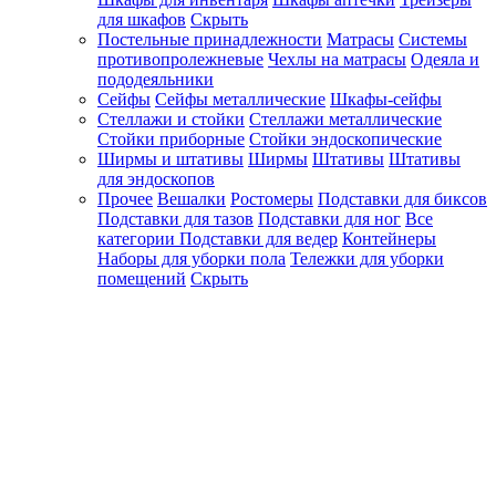
для шкафов
Скрыть
Постельные принадлежности
Матрасы
Системы
противопролежневые
Чехлы на матрасы
Одеяла и
пододеяльники
Сейфы
Сейфы металлические
Шкафы-сейфы
Стеллажи и стойки
Стеллажи металлические
Стойки приборные
Стойки эндоскопические
Ширмы и штативы
Ширмы
Штативы
Штативы
для эндоскопов
Прочее
Вешалки
Ростомеры
Подставки для биксов
Подставки для тазов
Подставки для ног
Все
категории
Подставки для ведер
Контейнеры
Наборы для уборки пола
Тележки для уборки
помещений
Скрыть