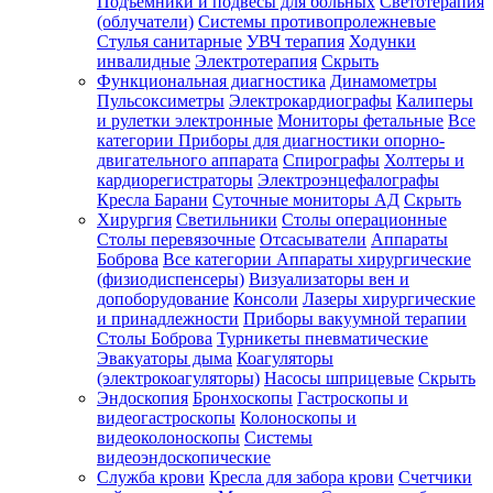
Подъемники и подвесы для больных
Светотерапия
(облучатели)
Системы противопролежневые
Стулья санитарные
УВЧ терапия
Ходунки
инвалидные
Электротерапия
Скрыть
Функциональная диагностика
Динамометры
Пульсоксиметры
Электрокардиографы
Калиперы
и рулетки электронные
Мониторы фетальные
Все
категории
Приборы для диагностики опорно-
двигательного аппарата
Спирографы
Холтеры и
кардиорегистраторы
Электроэнцефалографы
Кресла Барани
Суточные мониторы АД
Скрыть
Хирургия
Светильники
Столы операционные
Столы перевязочные
Отсасыватели
Аппараты
Боброва
Все категории
Аппараты хирургические
(физиодиспенсеры)
Визуализаторы вен и
допоборудование
Консоли
Лазеры хирургические
и принадлежности
Приборы вакуумной терапии
Столы Боброва
Турникеты пневматические
Эвакуаторы дыма
Коагуляторы
(электрокоагуляторы)
Насосы шприцевые
Скрыть
Эндоскопия
Бронхоскопы
Гастроскопы и
видеогастроскопы
Колоноскопы и
видеоколоноскопы
Системы
видеоэндоскопические
Служба крови
Кресла для забора крови
Счетчики