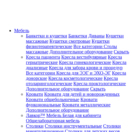
Мебель
Банкетки и кушетки
Банкетки
Диваны
Кушетки
массажные
Кушетки смотровые
Кушетки
физиотерапевтические
Все категории
Столы
массажные
Дополнительное оборудование
Скрыть
Кресла пациента
Кресла вестибулярные
Кресла
гериатрические
Кресла гинекологические
Кресла
диализные
Кресла для забора крови и процедур
Все категории
Кресла для ЭЭГ и ЭХО-ЭГ
Кресла
донорские
Кресла косметологические
Кресла
отоларингологические
Кресла проктологические
Дополнительное оборудование
Скрыть
Кровати
Кровати для детей и новорожденных
Кровати общебольничные
Кровати
функциональные
Кровати металлические
Дополнительное оборудование
Лавкор™
Мебель Белая для кабинета
Общелабораторная мебель
Столики
Столики инструментальные
Столики
манипуляционные
Столики для детских весов