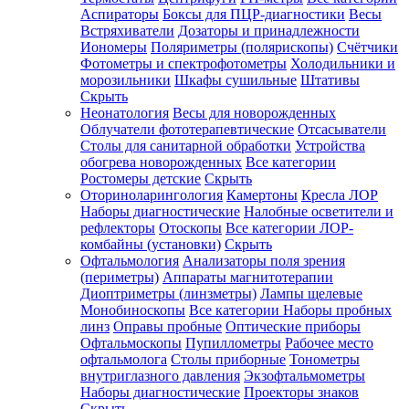
Аспираторы
Боксы для ПЦР-диагностики
Весы
Встряхиватели
Дозаторы и принадлежности
Иономеры
Поляриметры (полярископы)
Счётчики
Фотометры и спектрофотометры
Холодильники и
морозильники
Шкафы сушильные
Штативы
Скрыть
Неонатология
Весы для новорожденных
Облучатели фототерапевтические
Отсасыватели
Столы для санитарной обработки
Устройства
обогрева новорожденных
Все категории
Ростомеры детские
Скрыть
Оториноларингология
Камертоны
Кресла ЛОР
Наборы диагностические
Налобные осветители и
рефлекторы
Отоскопы
Все категории
ЛОР-
комбайны (установки)
Скрыть
Офтальмология
Анализаторы поля зрения
(периметры)
Аппараты магнитотерапии
Диоптриметры (линзметры)
Лампы щелевые
Монобиноскопы
Все категории
Наборы пробных
линз
Оправы пробные
Оптические приборы
Офтальмоскопы
Пупиллометры
Рабочее место
офтальмолога
Столы приборные
Тонометры
внутриглазного давления
Экзофтальмометры
Наборы диагностические
Проекторы знаков
Скрыть