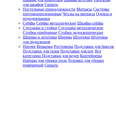
для шкафов
Скрыть
Постельные принадлежности
Матрасы
Системы
противопролежневые
Чехлы на матрасы
Одеяла и
пододеяльники
Сейфы
Сейфы металлические
Шкафы-сейфы
Стеллажи и стойки
Стеллажи металлические
Стойки приборные
Стойки эндоскопические
Ширмы и штативы
Ширмы
Штативы
Штативы
для эндоскопов
Прочее
Вешалки
Ростомеры
Подставки для биксов
Подставки для тазов
Подставки для ног
Все
категории
Подставки для ведер
Контейнеры
Наборы для уборки пола
Тележки для уборки
помещений
Скрыть