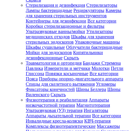
Стерилизация и дезинфекция
Стерилизаторы
Лампы бактерицидные
Рециркуляторы
Камеры
для хранения стерильных инструментов
Контейнеры для дезинфекции
Все категории
Коробки стерилизационные и фильтры
Ультразвуковые ванны/мойки
Утилизаторы
медицинских отходов
Шкафы для хранения
стерильных эндоскопов
Упаковочные машины
Шкафы сушильные
Облучатели бактерицидные
Мойки для эндоскопов
Кипятильники
дезинфекционные
Скрыть
Травматология и ортопедия
Бандажи Стремена
Павлика
Измерители и метчики
Молотки
Петли
Глиссона
Повязки косыночные
Все категории
Пояса
Приборы опорно-двигательного аппарата
Спицы для скелетного вытяжения
Угломеры
Фиксаторы конечностей
Шины Беллера
Шины
Виленского
Скрыть
Физиотерапия и реабилитация
Аппараты
низкочастотной терапии
Магнитотерапия
Ультразвуковая (УЗ) терапия
Ингаляторы
Аппараты дыхательной терапии
Все категории
Инвалидные кресла-коляски
КВЧ-терапия
Комплексы физиотерапевтические
Массажеры