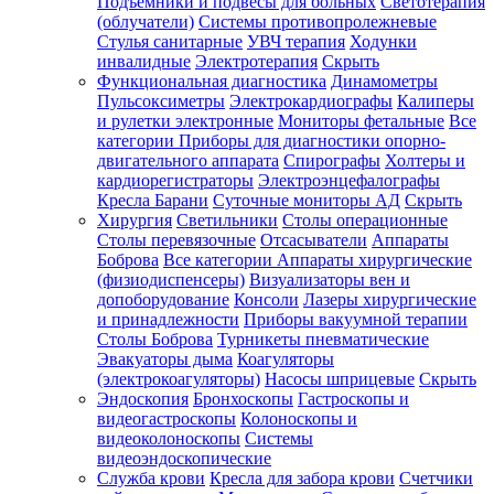
Подъемники и подвесы для больных
Светотерапия
(облучатели)
Системы противопролежневые
Стулья санитарные
УВЧ терапия
Ходунки
инвалидные
Электротерапия
Скрыть
Функциональная диагностика
Динамометры
Пульсоксиметры
Электрокардиографы
Калиперы
и рулетки электронные
Мониторы фетальные
Все
категории
Приборы для диагностики опорно-
двигательного аппарата
Спирографы
Холтеры и
кардиорегистраторы
Электроэнцефалографы
Кресла Барани
Суточные мониторы АД
Скрыть
Хирургия
Светильники
Столы операционные
Столы перевязочные
Отсасыватели
Аппараты
Боброва
Все категории
Аппараты хирургические
(физиодиспенсеры)
Визуализаторы вен и
допоборудование
Консоли
Лазеры хирургические
и принадлежности
Приборы вакуумной терапии
Столы Боброва
Турникеты пневматические
Эвакуаторы дыма
Коагуляторы
(электрокоагуляторы)
Насосы шприцевые
Скрыть
Эндоскопия
Бронхоскопы
Гастроскопы и
видеогастроскопы
Колоноскопы и
видеоколоноскопы
Системы
видеоэндоскопические
Служба крови
Кресла для забора крови
Счетчики