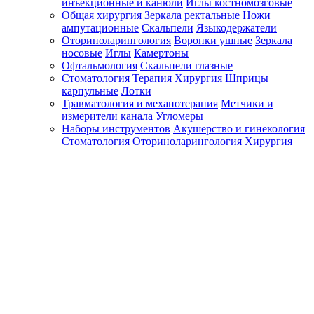
инъекционные и канюли
Иглы костномозговые
Общая хирургия
Зеркала ректальные
Ножи
ампутационные
Скальпели
Языкодержатели
Оториноларингология
Воронки ушные
Зеркала
носовые
Иглы
Камертоны
Офтальмология
Скальпели глазные
Стоматология
Терапия
Хирургия
Шприцы
карпульные
Лотки
Травматология и механотерапия
Метчики и
измерители канала
Угломеры
Наборы инструментов
Акушерство и гинекология
Стоматология
Оториноларингология
Хирургия