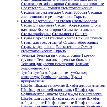
Столики для забора крови
Столики прикроватные
Все категории
Столики стоматологические
Столики хирургические
Столы Боброва
Столики
анестезиолога и реаниматолога
Скрыть
Столы
Надстройки для столов
Столы Боброва
Столы для кабинета
Столы лабораторные
Столы
палатные
Все категории
Столы пеленальные
Столы приборные
Столы-посты
Скрыть
Стулья и кресла
Офисные кресла
Секции стульев
Стулья для всех отраслей
Стулья лабораторные
Стулья медицинские
Все категории
Стулья
стоматологические
Скрыть
Тележки
Тележки внутрикорпусные
Тележки
грузовые
Тележки для перевозки больных
Тележки для уборки помещений
Тележки
эндоскопические
Тумбы
Тумбы лабораторные
Тумбы под
аппаратуру
Тумбы подкатные
Тумбы
прикроватные
Шкафы
Шкафы вытяжные
Шкафы для документов
Шкафы для ключей (ключницы)
Шкафы для
медикаментов
Шкафы для одежды
Все категории
Шкафы для сумок
Шкафы картотечные
Шкафы
лабораторные
Шкафы навесные
Шкафы-стеллажи
Шкафы для инвентаря
Шкафы аптечки
Трейзеры