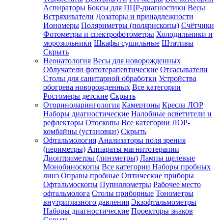
Аспираторы
Боксы для ПЦР-диагностики
Весы
Встряхиватели
Дозаторы и принадлежности
Иономеры
Поляриметры (полярископы)
Счётчики
Фотометры и спектрофотометры
Холодильники и
морозильники
Шкафы сушильные
Штативы
Скрыть
Неонатология
Весы для новорожденных
Облучатели фототерапевтические
Отсасыватели
Столы для санитарной обработки
Устройства
обогрева новорожденных
Все категории
Ростомеры детские
Скрыть
Оториноларингология
Камертоны
Кресла ЛОР
Наборы диагностические
Налобные осветители и
рефлекторы
Отоскопы
Все категории
ЛОР-
комбайны (установки)
Скрыть
Офтальмология
Анализаторы поля зрения
(периметры)
Аппараты магнитотерапии
Диоптриметры (линзметры)
Лампы щелевые
Монобиноскопы
Все категории
Наборы пробных
линз
Оправы пробные
Оптические приборы
Офтальмоскопы
Пупиллометры
Рабочее место
офтальмолога
Столы приборные
Тонометры
внутриглазного давления
Экзофтальмометры
Наборы диагностические
Проекторы знаков
Скрыть