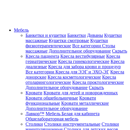
Мебель
Банкетки и кушетки
Банкетки
Диваны
Кушетки
массажные
Кушетки смотровые
Кушетки
физиотерапевтические
Все категории
Столы
массажные
Дополнительное оборудование
Скрыть
Кресла пациента
Кресла вестибулярные
Кресла
гериатрические
Кресла гинекологические
Кресла
диализные
Кресла для забора крови и процедур
Все категории
Кресла для ЭЭГ и ЭХО-ЭГ
Кресла
донорские
Кресла косметологические
Кресла
отоларингологические
Кресла проктологические
Дополнительное оборудование
Скрыть
Кровати
Кровати для детей и новорожденных
Кровати общебольничные
Кровати
функциональные
Кровати металлические
Дополнительное оборудование
Лавкор™
Мебель Белая для кабинета
Общелабораторная мебель
Столики
Столики инструментальные
Столики
манипуляционные
Столики для детских весов