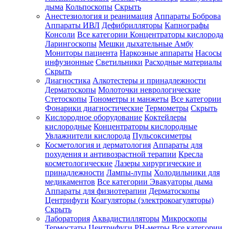
дыма
Кольпоскопы
Скрыть
Анестезиология и реанимация
Аппараты Боброва
Аппараты ИВЛ
Дефибрилляторы
Капнографы
Консоли
Все категории
Концентраторы кислорода
Ларингоскопы
Мешки дыхательные Амбу
Мониторы пациента
Наркозные аппараты
Насосы
инфузионные
Светильники
Расходные материалы
Скрыть
Диагностика
Алкотестеры и принадлежности
Дерматоскопы
Молоточки неврологические
Стетоскопы
Тонометры и манжеты
Все категории
Фонарики диагностические
Термометры
Скрыть
Кислородное оборудование
Коктейлеры
кислородные
Концентраторы кислородные
Увлажнители кислорода
Пульсоксиметры
Косметология и дерматология
Аппараты для
похудения и антивозрастной терапии
Кресла
косметологические
Лазеры хирургические и
принадлежности
Лампы-лупы
Холодильники для
медикаментов
Все категории
Эвакуаторы дыма
Аппараты для физиотерапии
Дерматоскопы
Центрифуги
Коагуляторы (электрокоагуляторы)
Скрыть
Лаборатория
Аквадистилляторы
Микроскопы
Термостаты
Центрифуги
PH-метры
Все категории