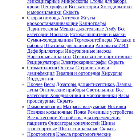
лейкоцитарные
Микроскопы
Столы для забора
крови
Центрифуги
Все категории
Холодильники
и морозильники
Скрыть
Скорая помощь
Аптечки
Жгуты
кровоостанавливающие
Капнографы
Ларингоскопы
Мешки дыхательные Амбу
Все
категории
Носилки
Роторасширители и маски
Сумки-холодильники
Термоконтейнеры
Укладки и
наборы
Штативы для вливаний
Аппараты ИВЛ
Дефибрилляторы
Инфузионные насосы
Наркозные аппараты
Отсасыватели портативные
Рециркуляторы
Электрокардиографы
Скрыть
Стоматология
Оптика
Стерилизация и
дезинфекция
Терапия и ортопедия
Хирургия
Эндодонтия
Прочее
Весы
Дозаторы для антисептиков
Лампы-
лупы
Оптические приборы
Светильники
Все
категории
Холодильники и морозильники
Часы
процедурные
Скрыть
Иммобилизация
Матрасы вакуумные
Носилки
Повязки косыночные
Пояса
Ременные устройства
Все категории
Устройства для перемещения
пациента
Фиксаторы конечностей
Шины
транспортные
Щиты спинальные
Скрыть
Проктология
Кресла проктологические