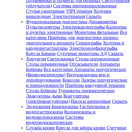
Подъемники и подвесы для больных
Светотерапия
(облучатели)
Системы противопролежневые
Стулья санитарные
УВЧ терапия
Ходунки
инвалидные
Электротерапия
Скрыть
Функциональная диагностика
Динамометры
Пульсоксиметры
Электрокардиографы
Калиперы
и рулетки электронные
Мониторы фетальные
Все
категории
Приборы для диагностики опорно-
двигательного аппарата
Спирографы
Холтеры и
кардиорегистраторы
Электроэнцефалографы
Кресла Барани
Суточные мониторы АД
Скрыть
Хирургия
Светильники
Столы операционные
Столы перевязочные
Отсасыватели
Аппараты
Боброва
Все категории
Аппараты хирургические
(физиодиспенсеры)
Визуализаторы вен и
допоборудование
Консоли
Лазеры хирургические
и принадлежности
Приборы вакуумной терапии
Столы Боброва
Турникеты пневматические
Эвакуаторы дыма
Коагуляторы
(электрокоагуляторы)
Насосы шприцевые
Скрыть
Эндоскопия
Бронхоскопы
Гастроскопы и
видеогастроскопы
Колоноскопы и
видеоколоноскопы
Системы
видеоэндоскопические
Служба крови
Кресла для забора крови
Счетчики