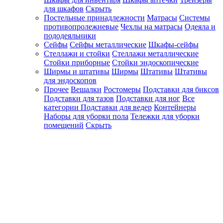
для шкафов
Скрыть
Постельные принадлежности
Матрасы
Системы
противопролежневые
Чехлы на матрасы
Одеяла и
пододеяльники
Сейфы
Сейфы металлические
Шкафы-сейфы
Стеллажи и стойки
Стеллажи металлические
Стойки приборные
Стойки эндоскопические
Ширмы и штативы
Ширмы
Штативы
Штативы
для эндоскопов
Прочее
Вешалки
Ростомеры
Подставки для биксов
Подставки для тазов
Подставки для ног
Все
категории
Подставки для ведер
Контейнеры
Наборы для уборки пола
Тележки для уборки
помещений
Скрыть