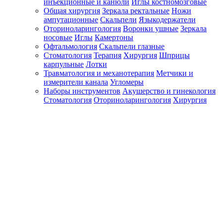
инъекционные и канюли
Иглы костномозговые
Общая хирургия
Зеркала ректальные
Ножи
ампутационные
Скальпели
Языкодержатели
Оториноларингология
Воронки ушные
Зеркала
носовые
Иглы
Камертоны
Офтальмология
Скальпели глазные
Стоматология
Терапия
Хирургия
Шприцы
карпульные
Лотки
Травматология и механотерапия
Метчики и
измерители канала
Угломеры
Наборы инструментов
Акушерство и гинекология
Стоматология
Оториноларингология
Хирургия