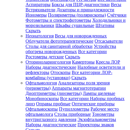
Аспираторы
Боксы для ПЦР-диагностики
Весы
Встряхиватели
Дозаторы и принадлежности
Иономеры
Поляриметры (полярископы)
Счётчики
Фотометры и спектрофотометры
Холодильники и
морозильники
Шкафы сушильные
Штативы
Скрыть
Неонатология
Весы для новорожденных
Облучатели фототерапевтические
Отсасыватели
Столы для санитарной обработки
Устройства
обогрева новорожденных
Все категории
Ростомеры детские
Скрыть
Оториноларингология
Камертоны
Кресла ЛОР
Наборы диагностические
Налобные осветители и
рефлекторы
Отоскопы
Все категории
ЛОР-
комбайны (установки)
Скрыть
Офтальмология
Анализаторы поля зрения
(периметры)
Аппараты магнитотерапии
Диоптриметры (линзметры)
Лампы щелевые
Монобиноскопы
Все категории
Наборы пробных
линз
Оправы пробные
Оптические приборы
Офтальмоскопы
Пупиллометры
Рабочее место
офтальмолога
Столы приборные
Тонометры
внутриглазного давления
Экзофтальмометры
Наборы диагностические
Проекторы знаков
Скрыть