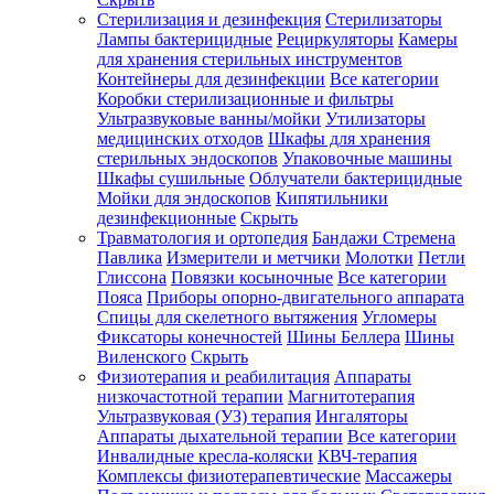
Стерилизация и дезинфекция
Стерилизаторы
Лампы бактерицидные
Рециркуляторы
Камеры
для хранения стерильных инструментов
Контейнеры для дезинфекции
Все категории
Коробки стерилизационные и фильтры
Ультразвуковые ванны/мойки
Утилизаторы
медицинских отходов
Шкафы для хранения
стерильных эндоскопов
Упаковочные машины
Шкафы сушильные
Облучатели бактерицидные
Мойки для эндоскопов
Кипятильники
дезинфекционные
Скрыть
Травматология и ортопедия
Бандажи Стремена
Павлика
Измерители и метчики
Молотки
Петли
Глиссона
Повязки косыночные
Все категории
Пояса
Приборы опорно-двигательного аппарата
Спицы для скелетного вытяжения
Угломеры
Фиксаторы конечностей
Шины Беллера
Шины
Виленского
Скрыть
Физиотерапия и реабилитация
Аппараты
низкочастотной терапии
Магнитотерапия
Ультразвуковая (УЗ) терапия
Ингаляторы
Аппараты дыхательной терапии
Все категории
Инвалидные кресла-коляски
КВЧ-терапия
Комплексы физиотерапевтические
Массажеры