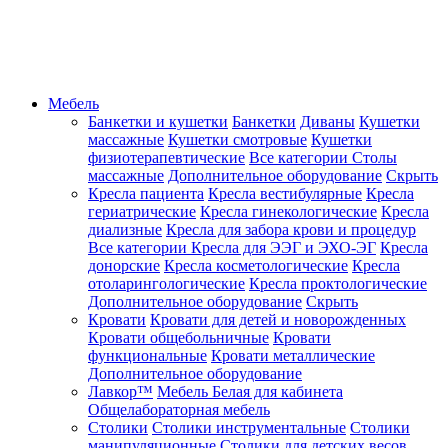
Мебель
Банкетки и кушетки
Банкетки
Диваны
Кушетки
массажные
Кушетки смотровые
Кушетки
физиотерапевтические
Все категории
Столы
массажные
Дополнительное оборудование
Скрыть
Кресла пациента
Кресла вестибулярные
Кресла
гериатрические
Кресла гинекологические
Кресла
диализные
Кресла для забора крови и процедур
Все категории
Кресла для ЭЭГ и ЭХО-ЭГ
Кресла
донорские
Кресла косметологические
Кресла
отоларингологические
Кресла проктологические
Дополнительное оборудование
Скрыть
Кровати
Кровати для детей и новорожденных
Кровати общебольничные
Кровати
функциональные
Кровати металлические
Дополнительное оборудование
Лавкор™
Мебель Белая для кабинета
Общелабораторная мебель
Столики
Столики инструментальные
Столики
манипуляционные
Столики для детских весов