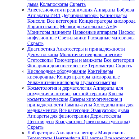
дыма
Кольпоскопы
Скрыть
Анестезиология и реанимация
Аппараты Боброва
Аппараты ИВЛ
Дефибрилляторы
Капнографы
Консоли
Все категории
Концентраторы кислорода
Ларингоскопы
Мешки дыхательные Амбу
Мониторы пациента
Наркозные аппараты
Насосы
инфузионные
Светильники
Расходные материалы
Скрыть
Диагностика
Алкотестеры и принадлежности
Дерматоскопы
Молоточки неврологические
Стетоскопы
Тонометры и манжеты
Все категории
Фонарики диагностические
Термометры
Скрыть
Кислородное оборудование
Коктейлеры
кислородные
Концентраторы кислородные
Увлажнители кислорода
Пульсоксиметры
Косметология и дерматология
Аппараты для
похудения и антивозрастной терапии
Кресла
косметологические
Лазеры хирургические и
принадлежности
Лампы-лупы
Холодильники для
медикаментов
Все категории
Эвакуаторы дыма
Аппараты для физиотерапии
Дерматоскопы
Центрифуги
Коагуляторы (электрокоагуляторы)
Скрыть
Лаборатория
Аквадистилляторы
Микроскопы
Термостаты
Центрифуги
PH-метры
Все категории