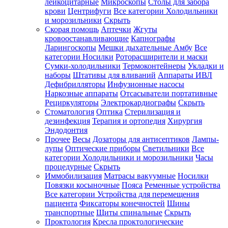
лейкоцитарные
Микроскопы
Столы для забора
крови
Центрифуги
Все категории
Холодильники
и морозильники
Скрыть
Скорая помощь
Аптечки
Жгуты
кровоостанавливающие
Капнографы
Ларингоскопы
Мешки дыхательные Амбу
Все
категории
Носилки
Роторасширители и маски
Сумки-холодильники
Термоконтейнеры
Укладки и
наборы
Штативы для вливаний
Аппараты ИВЛ
Дефибрилляторы
Инфузионные насосы
Наркозные аппараты
Отсасыватели портативные
Рециркуляторы
Электрокардиографы
Скрыть
Стоматология
Оптика
Стерилизация и
дезинфекция
Терапия и ортопедия
Хирургия
Эндодонтия
Прочее
Весы
Дозаторы для антисептиков
Лампы-
лупы
Оптические приборы
Светильники
Все
категории
Холодильники и морозильники
Часы
процедурные
Скрыть
Иммобилизация
Матрасы вакуумные
Носилки
Повязки косыночные
Пояса
Ременные устройства
Все категории
Устройства для перемещения
пациента
Фиксаторы конечностей
Шины
транспортные
Щиты спинальные
Скрыть
Проктология
Кресла проктологические