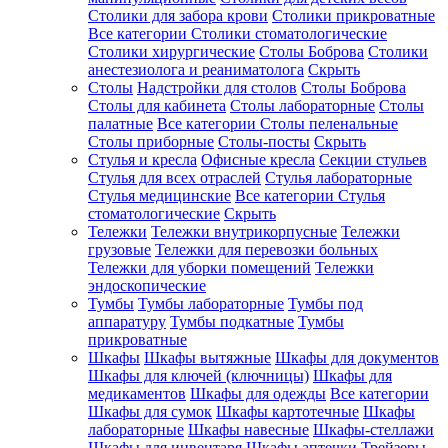
Столики для забора крови
Столики прикроватные
Все категории
Столики стоматологические
Столики хирургические
Столы Боброва
Столики
анестезиолога и реаниматолога
Скрыть
Столы
Надстройки для столов
Столы Боброва
Столы для кабинета
Столы лабораторные
Столы
палатные
Все категории
Столы пеленальные
Столы приборные
Столы-посты
Скрыть
Стулья и кресла
Офисные кресла
Секции стульев
Стулья для всех отраслей
Стулья лабораторные
Стулья медицинские
Все категории
Стулья
стоматологические
Скрыть
Тележки
Тележки внутрикорпусные
Тележки
грузовые
Тележки для перевозки больных
Тележки для уборки помещений
Тележки
эндоскопические
Тумбы
Тумбы лабораторные
Тумбы под
аппаратуру
Тумбы подкатные
Тумбы
прикроватные
Шкафы
Шкафы вытяжные
Шкафы для документов
Шкафы для ключей (ключницы)
Шкафы для
медикаментов
Шкафы для одежды
Все категории
Шкафы для сумок
Шкафы картотечные
Шкафы
лабораторные
Шкафы навесные
Шкафы-стеллажи
Шкафы для инвентаря
Шкафы аптечки
Трейзеры