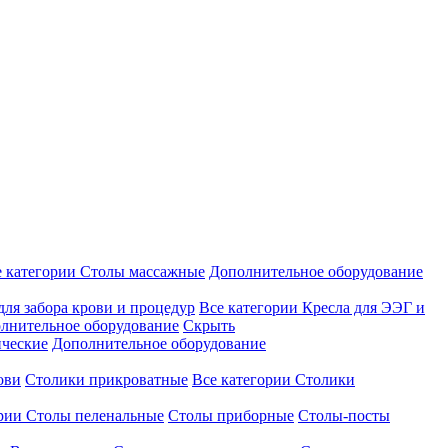
е категории
Столы массажные
Дополнительное оборудование
для забора крови и процедур
Все категории
Кресла для ЭЭГ и
лнительное оборудование
Скрыть
ические
Дополнительное оборудование
ови
Столики прикроватные
Все категории
Столики
ории
Столы пеленальные
Столы приборные
Столы-посты