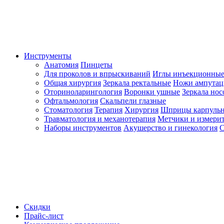
Инструменты
Анатомия
Пинцеты
Для проколов и впрыскиваний
Иглы инъекционные
Общая хирургия
Зеркала ректальные
Ножи ампута
Оториноларингология
Воронки ушные
Зеркала но
Офтальмология
Скальпели глазные
Стоматология
Терапия
Хирургия
Шприцы карпуль
Травматология и механотерапия
Метчики и измерит
Наборы инструментов
Акушерство и гинекология
С
Скидки
Прайс-лист