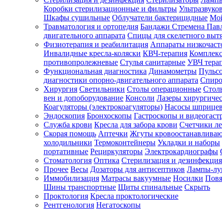
Коробки стерилизационные и фильтры
Ультразвуко
Шкафы сушильные
Облучатели бактерицидные
Мой
Травматология и ортопедия
Бандажи Стремена Пав
Зарегистрироваться
двигательного аппарата
Спицы для скелетного выт
Физиотерапия и реабилитация
Аппараты низкочаст
Инвалидные кресла-коляски
КВЧ-терапия
Комплекс
противопролежневые
Стулья санитарные
УВЧ тера
Функциональная диагностика
Динамометры
Пульс
Зачем
диагностики опорно-двигательного аппарата
Спиро
регистрироваться?
Хирургия
Светильники
Столы операционные
Стол
вен и допоборудование
Консоли
Лазеры хирургиче
Все
Коагуляторы (электрокоагуляторы)
Насосы шприце
покупки
Эндоскопия
Бронхоскопы
Гастроскопы и видеогаст
в
одном
Служба крови
Кресла для забора крови
Счетчики л
месте
Скорая помощь
Аптечки
Жгуты кровоостанавлива
Личный
холодильники
Термоконтейнеры
Укладки и наборы
менеджер
портативные
Рециркуляторы
Электрокардиографы
Стоматология
Оптика
Стерилизация и дезинфекция
Отслеживание
статуса
Прочее
Весы
Дозаторы для антисептиков
Лампы-л
заказа
Иммобилизация
Матрасы вакуумные
Носилки
Повя
Шины транспортные
Щиты спинальные
Скрыть
Проктология
Кресла проктологические
Рентгенология
Негатоскопы