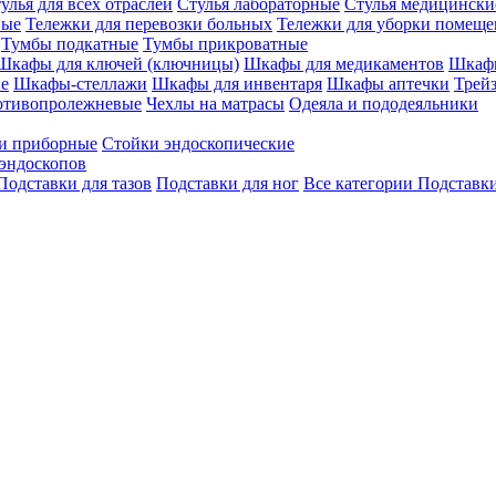
улья для всех отраслей
Стулья лабораторные
Стулья медицински
вые
Тележки для перевозки больных
Тележки для уборки помещ
Тумбы подкатные
Тумбы прикроватные
Шкафы для ключей (ключницы)
Шкафы для медикаментов
Шкафы
е
Шкафы-стеллажи
Шкафы для инвентаря
Шкафы аптечки
Трей
отивопролежневые
Чехлы на матрасы
Одеяла и пододеяльники
и приборные
Стойки эндоскопические
эндоскопов
Подставки для тазов
Подставки для ног
Все категории
Подставки