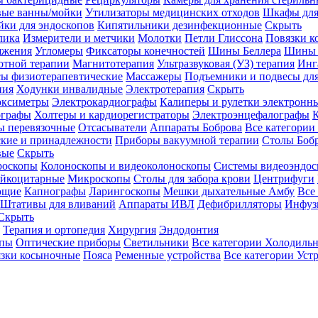
вые ванны/мойки
Утилизаторы медицинских отходов
Шкафы для
ки для эндоскопов
Кипятильники дезинфекционные
Скрыть
лика
Измерители и метчики
Молотки
Петли Глиссона
Повязки к
яжения
Угломеры
Фиксаторы конечностей
Шины Беллера
Шины 
отной терапии
Магнитотерапия
Ультразвуковая (УЗ) терапия
Инг
ы физиотерапевтические
Массажеры
Подъемники и подвесы дл
пия
Ходунки инвалидные
Электротерапия
Скрыть
оксиметры
Электрокардиографы
Калиперы и рулетки электронн
графы
Холтеры и кардиорегистраторы
Электроэнцефалографы
К
ы перевязочные
Отсасыватели
Аппараты Боброва
Все категории
ские и принадлежности
Приборы вакуумной терапии
Столы Боб
вые
Скрыть
роскопы
Колоноскопы и видеоколоноскопы
Системы видеоэндос
ейкоцитарные
Микроскопы
Столы для забора крови
Центрифуги
ющие
Капнографы
Ларингоскопы
Мешки дыхательные Амбу
Все
Штативы для вливаний
Аппараты ИВЛ
Дефибрилляторы
Инфуз
Скрыть
Терапия и ортопедия
Хирургия
Эндодонтия
упы
Оптические приборы
Светильники
Все категории
Холодильн
зки косыночные
Пояса
Ременные устройства
Все категории
Уст