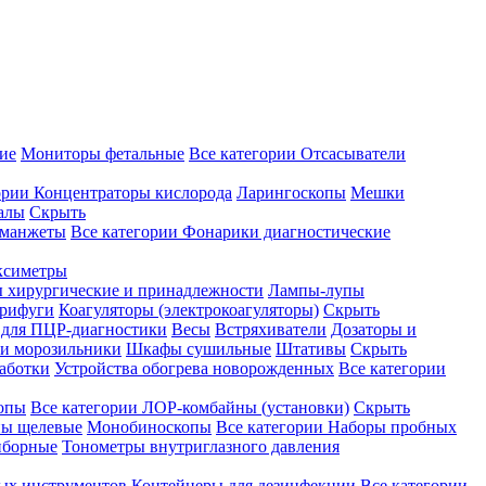
ие
Мониторы фетальные
Все категории
Отсасыватели
ории
Концентраторы кислорода
Ларингоскопы
Мешки
алы
Скрыть
 манжеты
Все категории
Фонарики диагностические
ксиметры
ы хирургические и принадлежности
Лампы-лупы
рифуги
Коагуляторы (электрокоагуляторы)
Скрыть
 для ПЦР-диагностики
Весы
Встряхиватели
Дозаторы и
и морозильники
Шкафы сушильные
Штативы
Скрыть
аботки
Устройства обогрева новорожденных
Все категории
опы
Все категории
ЛОР-комбайны (установки)
Скрыть
ы щелевые
Монобиноскопы
Все категории
Наборы пробных
иборные
Тонометры внутриглазного давления
ных инструментов
Контейнеры для дезинфекции
Все категории