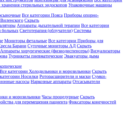
 хранения стерильных эндоскопов
Упаковочные машины
осыночные
Все категории
Пояса
Приборы опорно-
Виленского
Скрыть
аляторы
Аппараты дыхательной терапии
Все категории
я больных
Светотерапия (облучатели)
Системы
ые
Мониторы фетальные
Все категории
Приборы для
ресла Барани
Суточные мониторы АД
Скрыть
Аппараты хирургические (физиодиспенсеры)
Визуализаторы
рова
Турникеты пневматические
Эвакуаторы дыма
копические
Все категории
Холодильники и морозильники
Скрыть
 категории
Носилки
Роторасширители и маски
Сумки-
ионные насосы
Наркозные аппараты
Отсасыватели
ики и морозильники
Часы процедурные
Скрыть
ройства для перемещения пациента
Фиксаторы конечностей