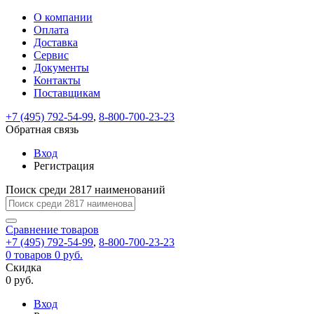
О компании
Восстановление
Обратная
Вход
Регистрация
Оплата
пароля
связь
На
Доставка
вашу
Сервис
почту
Только
Только
Документы
test@example.com
для
для
Ваше
Введите
Заполните
отправлена
Контакты
ИП
ИП
новый
Пароль
На
сообщение
ссылка.
форму.
и
и
Поставщикам
пароль
успешно
вашу
успешно
юр.
юр.
Перейдите
лиц
лиц
отправлено.
восстановлен
почту
+7 (495) 792-54-99
,
8-800-700-23-23
Мы
по
test@test.ru
ней
Обратная связь
отправим
для
отправлена
вам
завершения
Вход
ссылка.
регистрации.
ссылку
Регистрация
Войти
на
указанный
Поиск среди 2817 наименований
Перейдите
Сообщение
Ок
электронный
по
адрес,
ней
Сравнение
товаров
перейдя
для
+7 (495) 792-54-99
,
8-800-700-23-23
по
смены
Запомнить
Забыли
0
товаров
0 руб.
которой
пароля.
меня
пароль?
Скидка
Сменить
вы
0 руб.
сможете
пароль
Войти
Я принимаю условия
задать
Вход
пользовательского