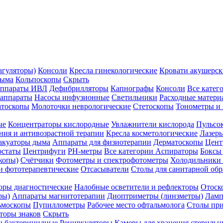
агуляторы)
Консоли
Кресла гинекологические
Кровати акушерск
дыма
Кольпоскопы
Скрыть
ппараты ИВЛ
Дефибрилляторы
Капнографы
Консоли
Все катег
 аппараты
Насосы инфузионные
Светильники
Расходные матери
атоскопы
Молоточки неврологические
Стетоскопы
Тонометры и
ые
Концентраторы кислородные
Увлажнители кислорода
Пульсо
ния и антивозрастной терапии
Кресла косметологические
Лазер
акуаторы дыма
Аппараты для физиотерапии
Дерматоскопы
Цент
остаты
Центрифуги
PH-метры
Все категории
Аспираторы
Боксы
копы)
Счётчики
Фотометры и спектрофотометры
Холодильники 
и фототерапевтические
Отсасыватели
Столы для санитарной обр
оры диагностические
Налобные осветители и рефлекторы
Отоск
ры)
Аппараты магнитотерапии
Диоптриметры (линзметры)
Ламп
ьмоскопы
Пупиллометры
Рабочее место офтальмолога
Столы пр
торы знаков
Скрыть
 бактерицидные
Рециркуляторы
Камеры для хранения стериль