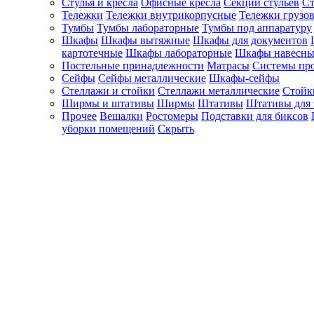
Стулья и кресла
Офисные кресла
Секции стульев
Ст
Тележки
Тележки внутрикорпусные
Тележки грузо
Тумбы
Тумбы лабораторные
Тумбы под аппаратуру
Шкафы
Шкафы вытяжные
Шкафы для документов
картотечные
Шкафы лабораторные
Шкафы навесны
Постельные принадлежности
Матрасы
Системы пр
Сейфы
Сейфы металлические
Шкафы-сейфы
Стеллажи и стойки
Стеллажи металлические
Стойк
Ширмы и штативы
Ширмы
Штативы
Штативы для 
Прочее
Вешалки
Ростомеры
Подставки для биксов
уборки помещений
Скрыть