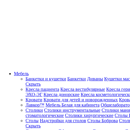
Мебель
Банкетки и кушетки
Банкетки
Диваны
Кушетки ма
Скрыть
Кресла пациента
Кресла вестибулярные
Кресла гер
ЭХО-ЭГ
Кресла донорские
Кресла косметологическ
Кровати
Кровати для детей и новорожденных
Кров
Лавкор™
Мебель Белая для кабинета
Общелаборато
Столики
Столики инструментальные
Столики ман
стоматологические
Столики хирургические
Столы 
Столы
Надстройки для столов
Столы Боброва
Стол
Скрыть