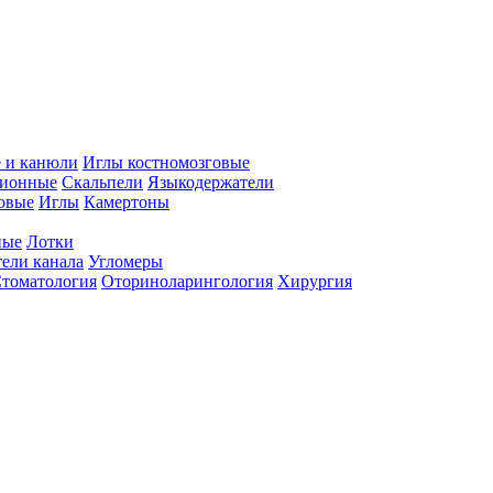
 и канюли
Иглы костномозговые
ционные
Скальпели
Языкодержатели
совые
Иглы
Камертоны
ные
Лотки
ели канала
Угломеры
томатология
Оториноларингология
Хирургия