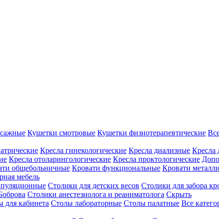
ссажные
Кушетки смотровые
Кушетки физиотерапевтические
Вс
иатрические
Кресла гинекологические
Кресла диализные
Кресла 
ие
Кресла отоларингологические
Кресла проктологические
Допо
ати общебольничные
Кровати функциональные
Кровати металл
рная мебель
ипуляционные
Столики для детских весов
Столики для забора кр
Боброва
Столики анестезиолога и реаниматолога
Скрыть
ы для кабинета
Столы лабораторные
Столы палатные
Все катег