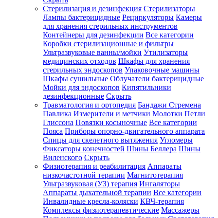
Стерилизация и дезинфекция
Стерилизаторы
Лампы бактерицидные
Рециркуляторы
Камеры
для хранения стерильных инструментов
Контейнеры для дезинфекции
Все категории
Коробки стерилизационные и фильтры
Ультразвуковые ванны/мойки
Утилизаторы
медицинских отходов
Шкафы для хранения
стерильных эндоскопов
Упаковочные машины
Шкафы сушильные
Облучатели бактерицидные
Мойки для эндоскопов
Кипятильники
дезинфекционные
Скрыть
Травматология и ортопедия
Бандажи Стремена
Павлика
Измерители и метчики
Молотки
Петли
Глиссона
Повязки косыночные
Все категории
Пояса
Приборы опорно-двигательного аппарата
Спицы для скелетного вытяжения
Угломеры
Фиксаторы конечностей
Шины Беллера
Шины
Виленского
Скрыть
Физиотерапия и реабилитация
Аппараты
низкочастотной терапии
Магнитотерапия
Ультразвуковая (УЗ) терапия
Ингаляторы
Аппараты дыхательной терапии
Все категории
Инвалидные кресла-коляски
КВЧ-терапия
Комплексы физиотерапевтические
Массажеры