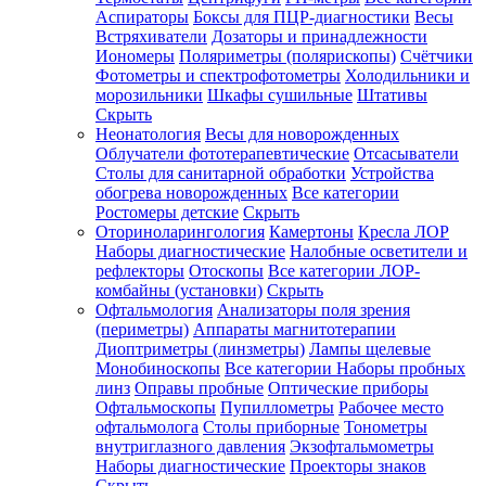
Аспираторы
Боксы для ПЦР-диагностики
Весы
Встряхиватели
Дозаторы и принадлежности
Иономеры
Поляриметры (полярископы)
Счётчики
Фотометры и спектрофотометры
Холодильники и
морозильники
Шкафы сушильные
Штативы
Скрыть
Неонатология
Весы для новорожденных
Облучатели фототерапевтические
Отсасыватели
Столы для санитарной обработки
Устройства
обогрева новорожденных
Все категории
Ростомеры детские
Скрыть
Оториноларингология
Камертоны
Кресла ЛОР
Наборы диагностические
Налобные осветители и
рефлекторы
Отоскопы
Все категории
ЛОР-
комбайны (установки)
Скрыть
Офтальмология
Анализаторы поля зрения
(периметры)
Аппараты магнитотерапии
Диоптриметры (линзметры)
Лампы щелевые
Монобиноскопы
Все категории
Наборы пробных
линз
Оправы пробные
Оптические приборы
Офтальмоскопы
Пупиллометры
Рабочее место
офтальмолога
Столы приборные
Тонометры
внутриглазного давления
Экзофтальмометры
Наборы диагностические
Проекторы знаков
Скрыть