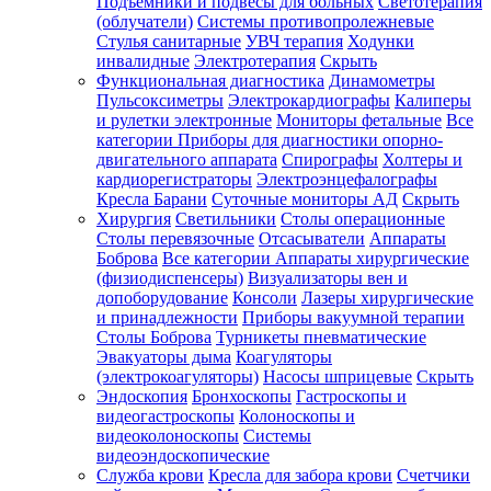
Подъемники и подвесы для больных
Светотерапия
(облучатели)
Системы противопролежневые
Стулья санитарные
УВЧ терапия
Ходунки
инвалидные
Электротерапия
Скрыть
Функциональная диагностика
Динамометры
Пульсоксиметры
Электрокардиографы
Калиперы
и рулетки электронные
Мониторы фетальные
Все
категории
Приборы для диагностики опорно-
двигательного аппарата
Спирографы
Холтеры и
кардиорегистраторы
Электроэнцефалографы
Кресла Барани
Суточные мониторы АД
Скрыть
Хирургия
Светильники
Столы операционные
Столы перевязочные
Отсасыватели
Аппараты
Боброва
Все категории
Аппараты хирургические
(физиодиспенсеры)
Визуализаторы вен и
допоборудование
Консоли
Лазеры хирургические
и принадлежности
Приборы вакуумной терапии
Столы Боброва
Турникеты пневматические
Эвакуаторы дыма
Коагуляторы
(электрокоагуляторы)
Насосы шприцевые
Скрыть
Эндоскопия
Бронхоскопы
Гастроскопы и
видеогастроскопы
Колоноскопы и
видеоколоноскопы
Системы
видеоэндоскопические
Служба крови
Кресла для забора крови
Счетчики