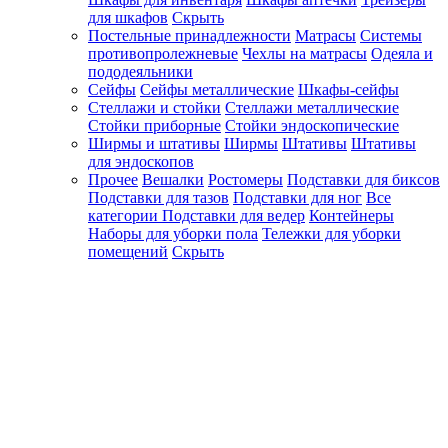
для шкафов
Скрыть
Постельные принадлежности
Матрасы
Системы
противопролежневые
Чехлы на матрасы
Одеяла и
пододеяльники
Сейфы
Сейфы металлические
Шкафы-сейфы
Стеллажи и стойки
Стеллажи металлические
Стойки приборные
Стойки эндоскопические
Ширмы и штативы
Ширмы
Штативы
Штативы
для эндоскопов
Прочее
Вешалки
Ростомеры
Подставки для биксов
Подставки для тазов
Подставки для ног
Все
категории
Подставки для ведер
Контейнеры
Наборы для уборки пола
Тележки для уборки
помещений
Скрыть