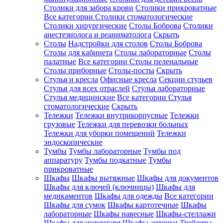
Столики для забора крови
Столики прикроватные
Все категории
Столики стоматологические
Столики хирургические
Столы Боброва
Столики
анестезиолога и реаниматолога
Скрыть
Столы
Надстройки для столов
Столы Боброва
Столы для кабинета
Столы лабораторные
Столы
палатные
Все категории
Столы пеленальные
Столы приборные
Столы-посты
Скрыть
Стулья и кресла
Офисные кресла
Секции стульев
Стулья для всех отраслей
Стулья лабораторные
Стулья медицинские
Все категории
Стулья
стоматологические
Скрыть
Тележки
Тележки внутрикорпусные
Тележки
грузовые
Тележки для перевозки больных
Тележки для уборки помещений
Тележки
эндоскопические
Тумбы
Тумбы лабораторные
Тумбы под
аппаратуру
Тумбы подкатные
Тумбы
прикроватные
Шкафы
Шкафы вытяжные
Шкафы для документов
Шкафы для ключей (ключницы)
Шкафы для
медикаментов
Шкафы для одежды
Все категории
Шкафы для сумок
Шкафы картотечные
Шкафы
лабораторные
Шкафы навесные
Шкафы-стеллажи
Шкафы для инвентаря
Шкафы аптечки
Трейзеры