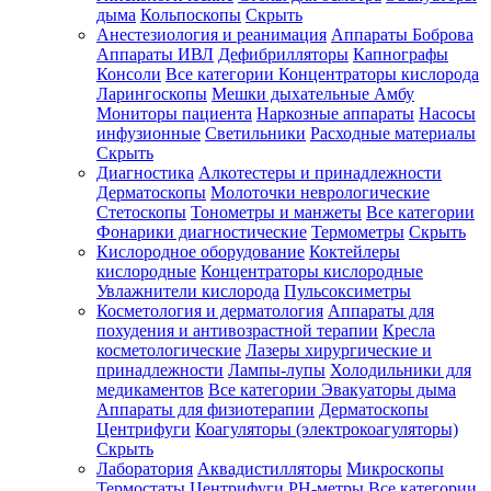
дыма
Кольпоскопы
Скрыть
Анестезиология и реанимация
Аппараты Боброва
Аппараты ИВЛ
Дефибрилляторы
Капнографы
Консоли
Все категории
Концентраторы кислорода
Ларингоскопы
Мешки дыхательные Амбу
Мониторы пациента
Наркозные аппараты
Насосы
инфузионные
Светильники
Расходные материалы
Скрыть
Диагностика
Алкотестеры и принадлежности
Дерматоскопы
Молоточки неврологические
Стетоскопы
Тонометры и манжеты
Все категории
Фонарики диагностические
Термометры
Скрыть
Кислородное оборудование
Коктейлеры
кислородные
Концентраторы кислородные
Увлажнители кислорода
Пульсоксиметры
Косметология и дерматология
Аппараты для
похудения и антивозрастной терапии
Кресла
косметологические
Лазеры хирургические и
принадлежности
Лампы-лупы
Холодильники для
медикаментов
Все категории
Эвакуаторы дыма
Аппараты для физиотерапии
Дерматоскопы
Центрифуги
Коагуляторы (электрокоагуляторы)
Скрыть
Лаборатория
Аквадистилляторы
Микроскопы
Термостаты
Центрифуги
PH-метры
Все категории