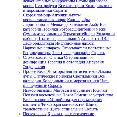
лейкоцитарные
Микроскопы
Столы для забора
крови
Центрифуги
Все категории
Холодильники
и морозильники
Скрыть
Скорая помощь
Аптечки
Жгуты
кровоостанавливающие
Капнографы
Ларингоскопы
Мешки дыхательные Амбу
Все
категории
Носилки
Роторасширители и маски
Сумки-холодильники
Термоконтейнеры
Укладки и
наборы
Штативы для вливаний
Аппараты ИВЛ
Дефибрилляторы
Инфузионные насосы
Наркозные аппараты
Отсасыватели портативные
Рециркуляторы
Электрокардиографы
Скрыть
Стоматология
Оптика
Стерилизация и
дезинфекция
Терапия и ортопедия
Хирургия
Эндодонтия
Прочее
Весы
Дозаторы для антисептиков
Лампы-
лупы
Оптические приборы
Светильники
Все
категории
Холодильники и морозильники
Часы
процедурные
Скрыть
Иммобилизация
Матрасы вакуумные
Носилки
Повязки косыночные
Пояса
Ременные устройства
Все категории
Устройства для перемещения
пациента
Фиксаторы конечностей
Шины
транспортные
Щиты спинальные
Скрыть
Проктология
Кресла проктологические