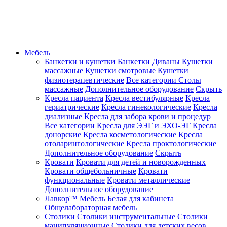
Мебель
Банкетки и кушетки
Банкетки
Диваны
Кушетки
массажные
Кушетки смотровые
Кушетки
физиотерапевтические
Все категории
Столы
массажные
Дополнительное оборудование
Скрыть
Кресла пациента
Кресла вестибулярные
Кресла
гериатрические
Кресла гинекологические
Кресла
диализные
Кресла для забора крови и процедур
Все категории
Кресла для ЭЭГ и ЭХО-ЭГ
Кресла
донорские
Кресла косметологические
Кресла
отоларингологические
Кресла проктологические
Дополнительное оборудование
Скрыть
Кровати
Кровати для детей и новорожденных
Кровати общебольничные
Кровати
функциональные
Кровати металлические
Дополнительное оборудование
Лавкор™
Мебель Белая для кабинета
Общелабораторная мебель
Столики
Столики инструментальные
Столики
манипуляционные
Столики для детских весов