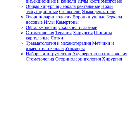
инъекционные и канюли
Иглы костномозговые
Общая хирургия
Зеркала ректальные
Ножи
ампутационные
Скальпели
Языкодержатели
Оториноларингология
Воронки ушные
Зеркала
носовые
Иглы
Камертоны
Офтальмология
Скальпели глазные
Стоматология
Терапия
Хирургия
Шприцы
карпульные
Лотки
Травматология и механотерапия
Метчики и
измерители канала
Угломеры
Наборы инструментов
Акушерство и гинекология
Стоматология
Оториноларингология
Хирургия