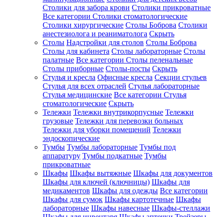
Столики для забора крови
Столики прикроватные
Все категории
Столики стоматологические
Столики хирургические
Столы Боброва
Столики
анестезиолога и реаниматолога
Скрыть
Столы
Надстройки для столов
Столы Боброва
Столы для кабинета
Столы лабораторные
Столы
палатные
Все категории
Столы пеленальные
Столы приборные
Столы-посты
Скрыть
Стулья и кресла
Офисные кресла
Секции стульев
Стулья для всех отраслей
Стулья лабораторные
Стулья медицинские
Все категории
Стулья
стоматологические
Скрыть
Тележки
Тележки внутрикорпусные
Тележки
грузовые
Тележки для перевозки больных
Тележки для уборки помещений
Тележки
эндоскопические
Тумбы
Тумбы лабораторные
Тумбы под
аппаратуру
Тумбы подкатные
Тумбы
прикроватные
Шкафы
Шкафы вытяжные
Шкафы для документов
Шкафы для ключей (ключницы)
Шкафы для
медикаментов
Шкафы для одежды
Все категории
Шкафы для сумок
Шкафы картотечные
Шкафы
лабораторные
Шкафы навесные
Шкафы-стеллажи
Шкафы для инвентаря
Шкафы аптечки
Трейзеры