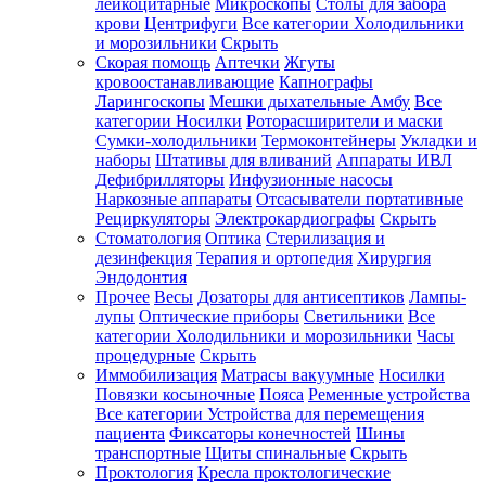
лейкоцитарные
Микроскопы
Столы для забора
крови
Центрифуги
Все категории
Холодильники
и морозильники
Скрыть
Скорая помощь
Аптечки
Жгуты
кровоостанавливающие
Капнографы
Ларингоскопы
Мешки дыхательные Амбу
Все
категории
Носилки
Роторасширители и маски
Сумки-холодильники
Термоконтейнеры
Укладки и
наборы
Штативы для вливаний
Аппараты ИВЛ
Дефибрилляторы
Инфузионные насосы
Наркозные аппараты
Отсасыватели портативные
Рециркуляторы
Электрокардиографы
Скрыть
Стоматология
Оптика
Стерилизация и
дезинфекция
Терапия и ортопедия
Хирургия
Эндодонтия
Прочее
Весы
Дозаторы для антисептиков
Лампы-
лупы
Оптические приборы
Светильники
Все
категории
Холодильники и морозильники
Часы
процедурные
Скрыть
Иммобилизация
Матрасы вакуумные
Носилки
Повязки косыночные
Пояса
Ременные устройства
Все категории
Устройства для перемещения
пациента
Фиксаторы конечностей
Шины
транспортные
Щиты спинальные
Скрыть
Проктология
Кресла проктологические