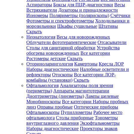
Аспираторы
Боксы для ПЦР-диагностики
Весы
Встряхиватели
Дозаторы и принадлежности
Иономеры
Поляриметры (полярископы)
Счётчики
Фотометры и спектрофотометры
Холодильники и
морозильники
Шкафы сушильные
Штативы
Скрыть
Неонатология
Весы для новорожденных
Облучатели фототерапевтические
Отсасыватели
Столы для санитарной обработки
Устройства
обогрева новорожденных
Все категории
Ростомеры детские
Скрыть
Оториноларингология
Камертоны
Кресла ЛОР
Наборы диагностические
Налобные осветители и
рефлекторы
Отоскопы
Все категории
ЛОР-
комбайны (установки)
Скрыть
Офтальмология
Анализаторы поля зрения
(периметры)
Аппараты магнитотерапии
Диоптриметры (линзметры)
Лампы щелевые
Монобиноскопы
Все категории
Наборы пробных
линз
Оправы пробные
Оптические приборы
Офтальмоскопы
Пупиллометры
Рабочее место
офтальмолога
Столы приборные
Тонометры
внутриглазного давления
Экзофтальмометры
Наборы диагностические
Проекторы знаков
Скрыть