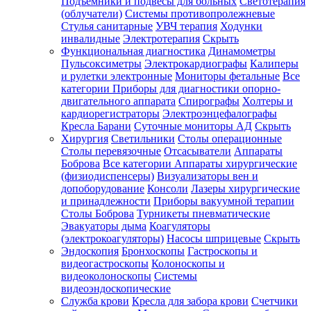
Подъемники и подвесы для больных
Светотерапия
(облучатели)
Системы противопролежневые
Стулья санитарные
УВЧ терапия
Ходунки
инвалидные
Электротерапия
Скрыть
Функциональная диагностика
Динамометры
Пульсоксиметры
Электрокардиографы
Калиперы
и рулетки электронные
Мониторы фетальные
Все
категории
Приборы для диагностики опорно-
двигательного аппарата
Спирографы
Холтеры и
кардиорегистраторы
Электроэнцефалографы
Кресла Барани
Суточные мониторы АД
Скрыть
Хирургия
Светильники
Столы операционные
Столы перевязочные
Отсасыватели
Аппараты
Боброва
Все категории
Аппараты хирургические
(физиодиспенсеры)
Визуализаторы вен и
допоборудование
Консоли
Лазеры хирургические
и принадлежности
Приборы вакуумной терапии
Столы Боброва
Турникеты пневматические
Эвакуаторы дыма
Коагуляторы
(электрокоагуляторы)
Насосы шприцевые
Скрыть
Эндоскопия
Бронхоскопы
Гастроскопы и
видеогастроскопы
Колоноскопы и
видеоколоноскопы
Системы
видеоэндоскопические
Служба крови
Кресла для забора крови
Счетчики