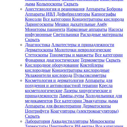
дыма
Кольпоскопы
Скрыть
Анестезиология и реанимация
Аппараты Боброва
Аппараты ИВЛ
Дефибрилляторы
Капнографы
Консоли
Все категории
Концентраторы кислорода
Ларингоскопы
Мешки дыхательные Амбу
Мониторы пациента
Наркозные аппараты
Насосы
инфузионные
Светильники
Расходные материалы
Скрыть
Диагностика
Алкотестеры и принадлежности
Дерматоскопы
Молоточки неврологические
Стетоскопы
Тонометры и манжеты
Все категории
Фонарики диагностические
Термометры
Скрыть
Кислородное оборудование
Коктейлеры
кислородные
Концентраторы кислородные
Увлажнители кислорода
Пульсоксиметры
Косметология и дерматология
Аппараты для
похудения и антивозрастной терапии
Кресла
косметологические
Лазеры хирургические и
принадлежности
Лампы-лупы
Холодильники для
медикаментов
Все категории
Эвакуаторы дыма
Аппараты для физиотерапии
Дерматоскопы
Центрифуги
Коагуляторы (электрокоагуляторы)
Скрыть
Лаборатория
Аквадистилляторы
Микроскопы
Термостаты
Центрифуги
PH-метры
Все категории