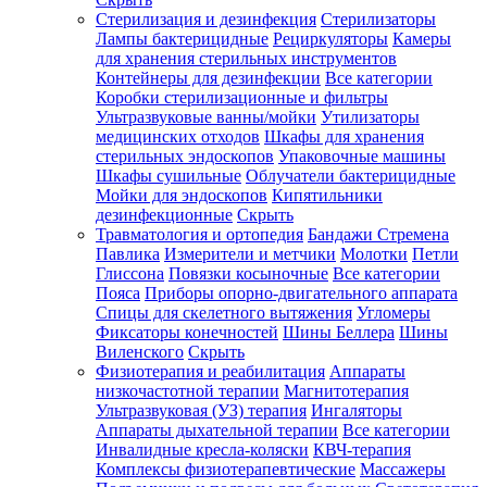
Стерилизация и дезинфекция
Стерилизаторы
Лампы бактерицидные
Рециркуляторы
Камеры
для хранения стерильных инструментов
Контейнеры для дезинфекции
Все категории
Коробки стерилизационные и фильтры
Ультразвуковые ванны/мойки
Утилизаторы
медицинских отходов
Шкафы для хранения
стерильных эндоскопов
Упаковочные машины
Шкафы сушильные
Облучатели бактерицидные
Мойки для эндоскопов
Кипятильники
дезинфекционные
Скрыть
Травматология и ортопедия
Бандажи Стремена
Павлика
Измерители и метчики
Молотки
Петли
Глиссона
Повязки косыночные
Все категории
Пояса
Приборы опорно-двигательного аппарата
Спицы для скелетного вытяжения
Угломеры
Фиксаторы конечностей
Шины Беллера
Шины
Виленского
Скрыть
Физиотерапия и реабилитация
Аппараты
низкочастотной терапии
Магнитотерапия
Ультразвуковая (УЗ) терапия
Ингаляторы
Аппараты дыхательной терапии
Все категории
Инвалидные кресла-коляски
КВЧ-терапия
Комплексы физиотерапевтические
Массажеры