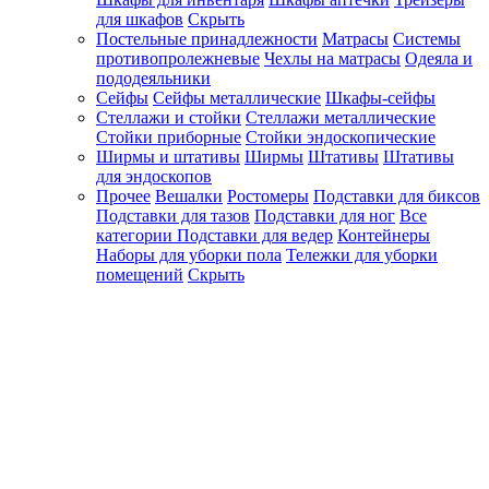
для шкафов
Скрыть
Постельные принадлежности
Матрасы
Системы
противопролежневые
Чехлы на матрасы
Одеяла и
пододеяльники
Сейфы
Сейфы металлические
Шкафы-сейфы
Стеллажи и стойки
Стеллажи металлические
Стойки приборные
Стойки эндоскопические
Ширмы и штативы
Ширмы
Штативы
Штативы
для эндоскопов
Прочее
Вешалки
Ростомеры
Подставки для биксов
Подставки для тазов
Подставки для ног
Все
категории
Подставки для ведер
Контейнеры
Наборы для уборки пола
Тележки для уборки
помещений
Скрыть