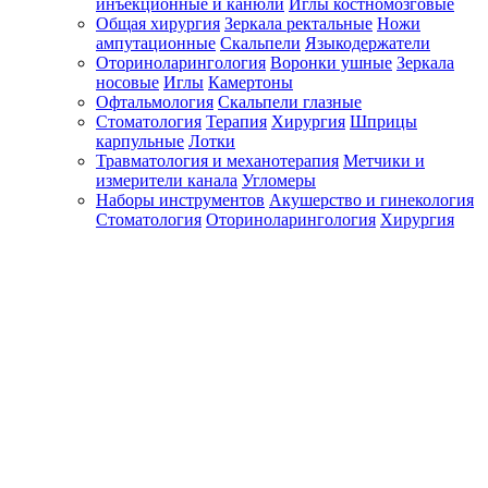
инъекционные и канюли
Иглы костномозговые
Общая хирургия
Зеркала ректальные
Ножи
ампутационные
Скальпели
Языкодержатели
Оториноларингология
Воронки ушные
Зеркала
носовые
Иглы
Камертоны
Офтальмология
Скальпели глазные
Стоматология
Терапия
Хирургия
Шприцы
карпульные
Лотки
Травматология и механотерапия
Метчики и
измерители канала
Угломеры
Наборы инструментов
Акушерство и гинекология
Стоматология
Оториноларингология
Хирургия