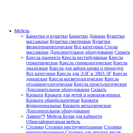
Мебель
Банкетки и кушетки
Банкетки
Диваны
Кушетки
массажные
Кушетки смотровые
Кушетки
физиотерапевтические
Все категории
Столы
массажные
Дополнительное оборудование
Скрыть
Кресла пациента
Кресла вестибулярные
Кресла
гериатрические
Кресла гинекологические
Кресла
диализные
Кресла для забора крови и процедур
Все категории
Кресла для ЭЭГ и ЭХО-ЭГ
Кресла
донорские
Кресла косметологические
Кресла
отоларингологические
Кресла проктологические
Дополнительное оборудование
Скрыть
Кровати
Кровати для детей и новорожденных
Кровати общебольничные
Кровати
функциональные
Кровати металлические
Дополнительное оборудование
Лавкор™
Мебель Белая для кабинета
Общелабораторная мебель
Столики
Столики инструментальные
Столики
манипуляционные
Столики для детских весов