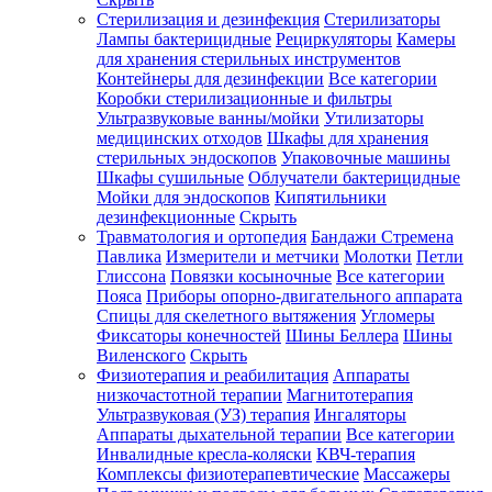
Стерилизация и дезинфекция
Стерилизаторы
Лампы бактерицидные
Рециркуляторы
Камеры
для хранения стерильных инструментов
Контейнеры для дезинфекции
Все категории
Коробки стерилизационные и фильтры
Ультразвуковые ванны/мойки
Утилизаторы
медицинских отходов
Шкафы для хранения
стерильных эндоскопов
Упаковочные машины
Шкафы сушильные
Облучатели бактерицидные
Мойки для эндоскопов
Кипятильники
дезинфекционные
Скрыть
Травматология и ортопедия
Бандажи Стремена
Павлика
Измерители и метчики
Молотки
Петли
Глиссона
Повязки косыночные
Все категории
Пояса
Приборы опорно-двигательного аппарата
Спицы для скелетного вытяжения
Угломеры
Фиксаторы конечностей
Шины Беллера
Шины
Виленского
Скрыть
Физиотерапия и реабилитация
Аппараты
низкочастотной терапии
Магнитотерапия
Ультразвуковая (УЗ) терапия
Ингаляторы
Аппараты дыхательной терапии
Все категории
Инвалидные кресла-коляски
КВЧ-терапия
Комплексы физиотерапевтические
Массажеры