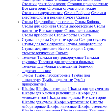
Столики для забора крови
Столики прикроватные
Все категории
Столики стоматологические
Столики хирургические
Столы Боброва
Столики
анестезиолога и реаниматолога
Скрыть
Столы
Надстройки для столов
Столы Боброва
Столы для кабинета
Столы лабораторные
Столы
палатные
Все категории
Столы пеленальные
Столы приборные
Столы-посты
Скрыть
Стулья и кресла
Офисные кресла
Секции стульев
Стулья для всех отраслей
Стулья лабораторные
Стулья медицинские
Все категории
Стулья
стоматологические
Скрыть
Тележки
Тележки внутрикорпусные
Тележки
грузовые
Тележки для перевозки больных
Тележки для уборки помещений
Тележки
эндоскопические
Тумбы
Тумбы лабораторные
Тумбы под
аппаратуру
Тумбы подкатные
Тумбы
прикроватные
Шкафы
Шкафы вытяжные
Шкафы для документов
Шкафы для ключей (ключницы)
Шкафы для
медикаментов
Шкафы для одежды
Все категории
Шкафы для сумок
Шкафы картотечные
Шкафы
лабораторные
Шкафы навесные
Шкафы-стеллажи
Шкафы для инвентаря
Шкафы аптечки
Трейзеры