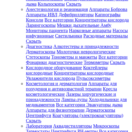
дыма
Кольпоскопы
Скрыть
Анестезиология и реанимация
Аппараты Боброва
Аппараты ИВЛ
Дефибрилляторы
Капнографы
Консоли
Все категории
Концентраторы кислорода
Ларингоскопы
Мешки дыхательные Амбу
Мониторы пациента
Наркозные аппараты
Насосы
инфузионные
Светильники
Расходные материалы
Скрыть
Диагностика
Алкотестеры и принадлежности
Дерматоскопы
Молоточки неврологические
Стетоскопы
Тонометры и манжеты
Все категории
Фонарики диагностические
Термометры
Скрыть
Кислородное оборудование
Коктейлеры
кислородные
Концентраторы кислородные
Увлажнители кислорода
Пульсоксиметры
Косметология и дерматология
Аппараты для
похудения и антивозрастной терапии
Кресла
косметологические
Лазеры хирургические и
принадлежности
Лампы-лупы
Холодильники для
медикаментов
Все категории
Эвакуаторы дыма
Аппараты для физиотерапии
Дерматоскопы
Центрифуги
Коагуляторы (электрокоагуляторы)
Скрыть
Лаборатория
Аквадистилляторы
Микроскопы
Термостаты
Центрифуги
PH-метры
Все категории