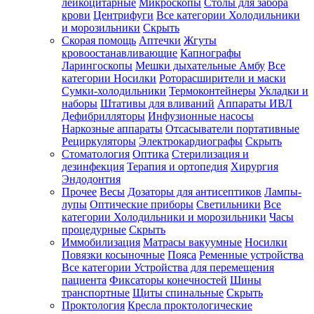
лейкоцитарные
Микроскопы
Столы для забора
крови
Центрифуги
Все категории
Холодильники
и морозильники
Скрыть
Скорая помощь
Аптечки
Жгуты
кровоостанавливающие
Капнографы
Ларингоскопы
Мешки дыхательные Амбу
Все
категории
Носилки
Роторасширители и маски
Сумки-холодильники
Термоконтейнеры
Укладки и
наборы
Штативы для вливаний
Аппараты ИВЛ
Дефибрилляторы
Инфузионные насосы
Наркозные аппараты
Отсасыватели портативные
Рециркуляторы
Электрокардиографы
Скрыть
Стоматология
Оптика
Стерилизация и
дезинфекция
Терапия и ортопедия
Хирургия
Эндодонтия
Прочее
Весы
Дозаторы для антисептиков
Лампы-
лупы
Оптические приборы
Светильники
Все
категории
Холодильники и морозильники
Часы
процедурные
Скрыть
Иммобилизация
Матрасы вакуумные
Носилки
Повязки косыночные
Пояса
Ременные устройства
Все категории
Устройства для перемещения
пациента
Фиксаторы конечностей
Шины
транспортные
Щиты спинальные
Скрыть
Проктология
Кресла проктологические