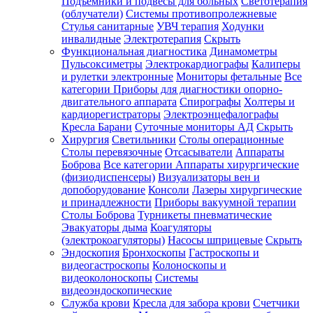
Подъемники и подвесы для больных
Светотерапия
(облучатели)
Системы противопролежневые
Стулья санитарные
УВЧ терапия
Ходунки
инвалидные
Электротерапия
Скрыть
Функциональная диагностика
Динамометры
Пульсоксиметры
Электрокардиографы
Калиперы
и рулетки электронные
Мониторы фетальные
Все
категории
Приборы для диагностики опорно-
двигательного аппарата
Спирографы
Холтеры и
кардиорегистраторы
Электроэнцефалографы
Кресла Барани
Суточные мониторы АД
Скрыть
Хирургия
Светильники
Столы операционные
Столы перевязочные
Отсасыватели
Аппараты
Боброва
Все категории
Аппараты хирургические
(физиодиспенсеры)
Визуализаторы вен и
допоборудование
Консоли
Лазеры хирургические
и принадлежности
Приборы вакуумной терапии
Столы Боброва
Турникеты пневматические
Эвакуаторы дыма
Коагуляторы
(электрокоагуляторы)
Насосы шприцевые
Скрыть
Эндоскопия
Бронхоскопы
Гастроскопы и
видеогастроскопы
Колоноскопы и
видеоколоноскопы
Системы
видеоэндоскопические
Служба крови
Кресла для забора крови
Счетчики