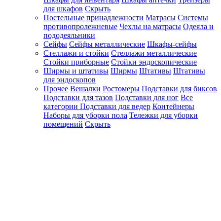
для шкафов
Скрыть
Постельные принадлежности
Матрасы
Системы
противопролежневые
Чехлы на матрасы
Одеяла и
пододеяльники
Сейфы
Сейфы металлические
Шкафы-сейфы
Стеллажи и стойки
Стеллажи металлические
Стойки приборные
Стойки эндоскопические
Ширмы и штативы
Ширмы
Штативы
Штативы
для эндоскопов
Прочее
Вешалки
Ростомеры
Подставки для биксов
Подставки для тазов
Подставки для ног
Все
категории
Подставки для ведер
Контейнеры
Наборы для уборки пола
Тележки для уборки
помещений
Скрыть