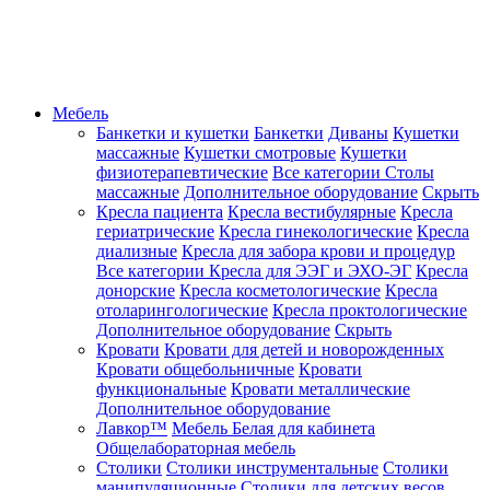
Мебель
Банкетки и кушетки
Банкетки
Диваны
Кушетки
массажные
Кушетки смотровые
Кушетки
физиотерапевтические
Все категории
Столы
массажные
Дополнительное оборудование
Скрыть
Кресла пациента
Кресла вестибулярные
Кресла
гериатрические
Кресла гинекологические
Кресла
диализные
Кресла для забора крови и процедур
Все категории
Кресла для ЭЭГ и ЭХО-ЭГ
Кресла
донорские
Кресла косметологические
Кресла
отоларингологические
Кресла проктологические
Дополнительное оборудование
Скрыть
Кровати
Кровати для детей и новорожденных
Кровати общебольничные
Кровати
функциональные
Кровати металлические
Дополнительное оборудование
Лавкор™
Мебель Белая для кабинета
Общелабораторная мебель
Столики
Столики инструментальные
Столики
манипуляционные
Столики для детских весов