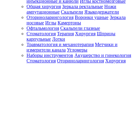
инъекционные и канюли
Иглы костномозговые
Общая хирургия
Зеркала ректальные
Ножи
ампутационные
Скальпели
Языкодержатели
Оториноларингология
Воронки ушные
Зеркала
носовые
Иглы
Камертоны
Офтальмология
Скальпели глазные
Стоматология
Терапия
Хирургия
Шприцы
карпульные
Лотки
Травматология и механотерапия
Метчики и
измерители канала
Угломеры
Наборы инструментов
Акушерство и гинекология
Стоматология
Оториноларингология
Хирургия