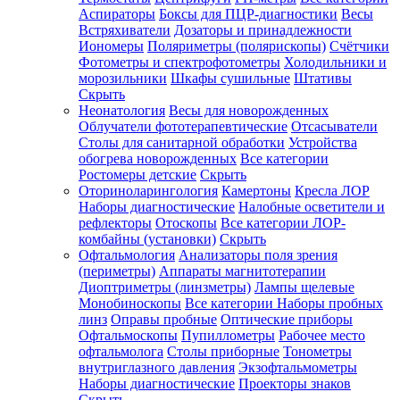
Аспираторы
Боксы для ПЦР-диагностики
Весы
Встряхиватели
Дозаторы и принадлежности
Иономеры
Поляриметры (полярископы)
Счётчики
Фотометры и спектрофотометры
Холодильники и
морозильники
Шкафы сушильные
Штативы
Скрыть
Неонатология
Весы для новорожденных
Облучатели фототерапевтические
Отсасыватели
Столы для санитарной обработки
Устройства
обогрева новорожденных
Все категории
Ростомеры детские
Скрыть
Оториноларингология
Камертоны
Кресла ЛОР
Наборы диагностические
Налобные осветители и
рефлекторы
Отоскопы
Все категории
ЛОР-
комбайны (установки)
Скрыть
Офтальмология
Анализаторы поля зрения
(периметры)
Аппараты магнитотерапии
Диоптриметры (линзметры)
Лампы щелевые
Монобиноскопы
Все категории
Наборы пробных
линз
Оправы пробные
Оптические приборы
Офтальмоскопы
Пупиллометры
Рабочее место
офтальмолога
Столы приборные
Тонометры
внутриглазного давления
Экзофтальмометры
Наборы диагностические
Проекторы знаков
Скрыть