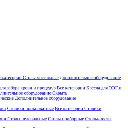
е категории
Столы массажные
Дополнительное оборудование
для забора крови и процедур
Все категории
Кресла для ЭЭГ и
лнительное оборудование
Скрыть
ические
Дополнительное оборудование
ови
Столики прикроватные
Все категории
Столики
ории
Столы пеленальные
Столы приборные
Столы-посты