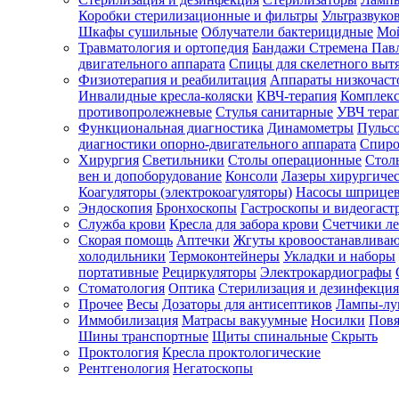
Коробки стерилизационные и фильтры
Ультразвуко
Шкафы сушильные
Облучатели бактерицидные
Мой
Травматология и ортопедия
Бандажи Стремена Пав
Зарегистрироваться
двигательного аппарата
Спицы для скелетного выт
Физиотерапия и реабилитация
Аппараты низкочаст
Инвалидные кресла-коляски
КВЧ-терапия
Комплекс
противопролежневые
Стулья санитарные
УВЧ тера
Функциональная диагностика
Динамометры
Пульс
Зачем
диагностики опорно-двигательного аппарата
Спиро
регистрироваться?
Хирургия
Светильники
Столы операционные
Стол
вен и допоборудование
Консоли
Лазеры хирургиче
Все
Коагуляторы (электрокоагуляторы)
Насосы шприце
покупки
Эндоскопия
Бронхоскопы
Гастроскопы и видеогаст
в
одном
Служба крови
Кресла для забора крови
Счетчики л
месте
Скорая помощь
Аптечки
Жгуты кровоостанавлива
Личный
холодильники
Термоконтейнеры
Укладки и наборы
менеджер
портативные
Рециркуляторы
Электрокардиографы
Стоматология
Оптика
Стерилизация и дезинфекция
Отслеживание
статуса
Прочее
Весы
Дозаторы для антисептиков
Лампы-л
заказа
Иммобилизация
Матрасы вакуумные
Носилки
Повя
Шины транспортные
Щиты спинальные
Скрыть
Проктология
Кресла проктологические
Рентгенология
Негатоскопы