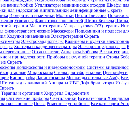
вые ванны/мойки
Утилизаторы медицинских отходов
Шкафы для
ки для эндоскопов
Кипятильники дезинфекционные
Скрыть
лика
Измерители и метчики
Молотки
Петли Глиссона
Повязки к
яжения
Угломеры
Фиксаторы конечностей
Шины Беллера
Шины 
отной терапии
Магнитотерапия
Ультразвуковая (УЗ) терапия
Инг
ы физиотерапевтические
Массажеры
Подъемники и подвесы дл
пия
Ходунки инвалидные
Электротерапия
Скрыть
оксиметры
Электрокардиографы
Калиперы и рулетки электронн
графы
Холтеры и кардиорегистраторы
Электроэнцефалографы
К
ы перевязочные
Отсасыватели
Аппараты Боброва
Все категории
ские и принадлежности
Приборы вакуумной терапии
Столы Боб
вые
Скрыть
роскопы
Колоноскопы и видеоколоноскопы
Системы видеоэндос
ейкоцитарные
Микроскопы
Столы для забора крови
Центрифуги
ющие
Капнографы
Ларингоскопы
Мешки дыхательные Амбу
Все
Штативы для вливаний
Аппараты ИВЛ
Дефибрилляторы
Инфуз
Скрыть
Терапия и ортопедия
Хирургия
Эндодонтия
упы
Оптические приборы
Светильники
Все категории
Холодильн
зки косыночные
Пояса
Ременные устройства
Все категории
Уст