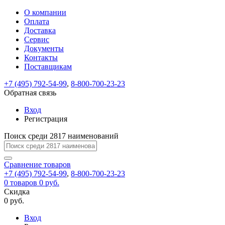
О компании
Восстановление
Обратная
Вход
Регистрация
Оплата
пароля
связь
На
Доставка
вашу
Сервис
почту
Только
Только
Документы
test@example.com
для
для
Ваше
Введите
Заполните
отправлена
Контакты
ИП
ИП
новый
Пароль
На
сообщение
ссылка.
форму.
и
и
Поставщикам
пароль
успешно
вашу
успешно
юр.
юр.
Перейдите
лиц
лиц
отправлено.
восстановлен
почту
+7 (495) 792-54-99
,
8-800-700-23-23
Мы
по
test@test.ru
ней
Обратная связь
отправим
для
отправлена
вам
завершения
Вход
ссылка.
регистрации.
ссылку
Регистрация
Войти
на
указанный
Поиск среди 2817 наименований
Перейдите
Сообщение
Ок
электронный
по
адрес,
ней
Сравнение
товаров
перейдя
для
+7 (495) 792-54-99
,
8-800-700-23-23
по
смены
Запомнить
Забыли
0
товаров
0 руб.
которой
пароля.
меня
пароль?
Скидка
Сменить
вы
0 руб.
сможете
пароль
Войти
Я принимаю условия
задать
Вход
пользовательского