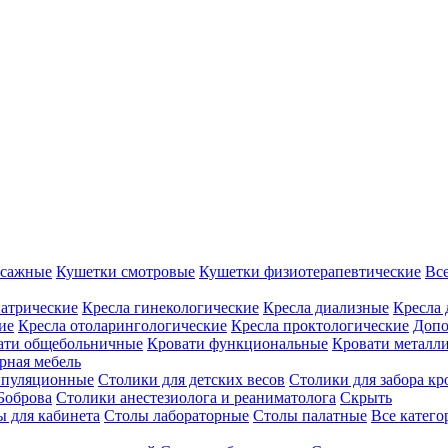
ссажные
Кушетки смотровые
Кушетки физиотерапевтические
Вс
иатрические
Кресла гинекологические
Кресла диализные
Кресла 
ие
Кресла отоларингологические
Кресла проктологические
Допо
ати общебольничные
Кровати функциональные
Кровати металл
рная мебель
ипуляционные
Столики для детских весов
Столики для забора кр
Боброва
Столики анестезиолога и реаниматолога
Скрыть
ы для кабинета
Столы лабораторные
Столы палатные
Все катег