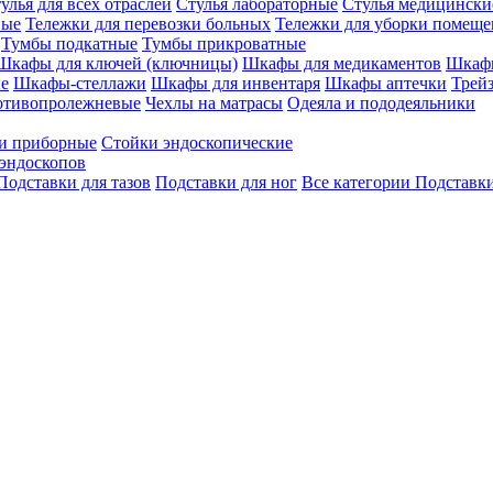
улья для всех отраслей
Стулья лабораторные
Стулья медицински
вые
Тележки для перевозки больных
Тележки для уборки помещ
Тумбы подкатные
Тумбы прикроватные
Шкафы для ключей (ключницы)
Шкафы для медикаментов
Шкафы
е
Шкафы-стеллажи
Шкафы для инвентаря
Шкафы аптечки
Трей
отивопролежневые
Чехлы на матрасы
Одеяла и пододеяльники
и приборные
Стойки эндоскопические
эндоскопов
Подставки для тазов
Подставки для ног
Все категории
Подставки