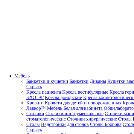
Мебель
Банкетки и кушетки
Банкетки
Диваны
Кушетки ма
Скрыть
Кресла пациента
Кресла вестибулярные
Кресла гер
ЭХО-ЭГ
Кресла донорские
Кресла косметологическ
Кровати
Кровати для детей и новорожденных
Кров
Лавкор™
Мебель Белая для кабинета
Общелаборато
Столики
Столики инструментальные
Столики ман
стоматологические
Столики хирургические
Столы 
Столы
Надстройки для столов
Столы Боброва
Стол
Скрыть