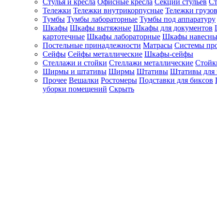
Стулья и кресла
Офисные кресла
Секции стульев
Ст
Тележки
Тележки внутрикорпусные
Тележки грузо
Тумбы
Тумбы лабораторные
Тумбы под аппаратуру
Шкафы
Шкафы вытяжные
Шкафы для документов
картотечные
Шкафы лабораторные
Шкафы навесны
Постельные принадлежности
Матрасы
Системы пр
Сейфы
Сейфы металлические
Шкафы-сейфы
Стеллажи и стойки
Стеллажи металлические
Стойк
Ширмы и штативы
Ширмы
Штативы
Штативы для 
Прочее
Вешалки
Ростомеры
Подставки для биксов
уборки помещений
Скрыть