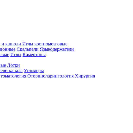
 и канюли
Иглы костномозговые
ционные
Скальпели
Языкодержатели
совые
Иглы
Камертоны
ные
Лотки
ели канала
Угломеры
томатология
Оториноларингология
Хирургия