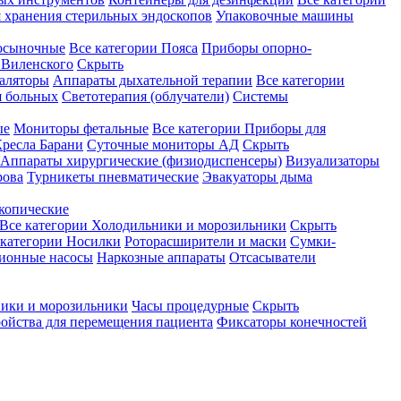
 хранения стерильных эндоскопов
Упаковочные машины
осыночные
Все категории
Пояса
Приборы опорно-
Виленского
Скрыть
аляторы
Аппараты дыхательной терапии
Все категории
я больных
Светотерапия (облучатели)
Системы
ые
Мониторы фетальные
Все категории
Приборы для
ресла Барани
Суточные мониторы АД
Скрыть
Аппараты хирургические (физиодиспенсеры)
Визуализаторы
рова
Турникеты пневматические
Эвакуаторы дыма
копические
Все категории
Холодильники и морозильники
Скрыть
 категории
Носилки
Роторасширители и маски
Сумки-
ионные насосы
Наркозные аппараты
Отсасыватели
ики и морозильники
Часы процедурные
Скрыть
ройства для перемещения пациента
Фиксаторы конечностей