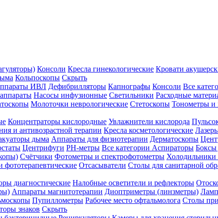
агуляторы)
Консоли
Кресла гинекологические
Кровати акушерск
дыма
Кольпоскопы
Скрыть
ппараты ИВЛ
Дефибрилляторы
Капнографы
Консоли
Все катег
 аппараты
Насосы инфузионные
Светильники
Расходные матери
атоскопы
Молоточки неврологические
Стетоскопы
Тонометры и
ые
Концентраторы кислородные
Увлажнители кислорода
Пульсо
ния и антивозрастной терапии
Кресла косметологические
Лазер
акуаторы дыма
Аппараты для физиотерапии
Дерматоскопы
Цент
остаты
Центрифуги
PH-метры
Все категории
Аспираторы
Боксы
копы)
Счётчики
Фотометры и спектрофотометры
Холодильники 
и фототерапевтические
Отсасыватели
Столы для санитарной обр
оры диагностические
Налобные осветители и рефлекторы
Отоск
ры)
Аппараты магнитотерапии
Диоптриметры (линзметры)
Ламп
ьмоскопы
Пупиллометры
Рабочее место офтальмолога
Столы пр
торы знаков
Скрыть
 бактерицидные
Рециркуляторы
Камеры для хранения стериль