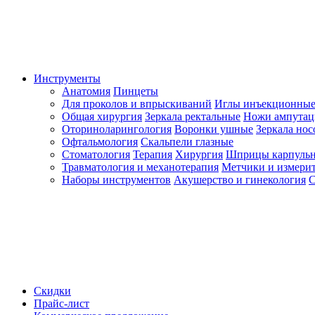
Инструменты
Анатомия
Пинцеты
Для проколов и впрыскиваний
Иглы инъекционные
Общая хирургия
Зеркала ректальные
Ножи ампута
Оториноларингология
Воронки ушные
Зеркала но
Офтальмология
Скальпели глазные
Стоматология
Терапия
Хирургия
Шприцы карпуль
Травматология и механотерапия
Метчики и измерит
Наборы инструментов
Акушерство и гинекология
С
Скидки
Прайс-лист