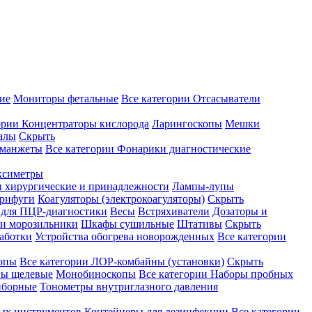
ие
Мониторы фетальные
Все категории
Отсасыватели
ории
Концентраторы кислорода
Ларингоскопы
Мешки
алы
Скрыть
 манжеты
Все категории
Фонарики диагностические
ксиметры
ы хирургические и принадлежности
Лампы-лупы
рифуги
Коагуляторы (электрокоагуляторы)
Скрыть
 для ПЦР-диагностики
Весы
Встряхиватели
Дозаторы и
и морозильники
Шкафы сушильные
Штативы
Скрыть
аботки
Устройства обогрева новорожденных
Все категории
опы
Все категории
ЛОР-комбайны (установки)
Скрыть
ы щелевые
Монобиноскопы
Все категории
Наборы пробных
иборные
Тонометры внутриглазного давления
ных инструментов
Контейнеры для дезинфекции
Все категории