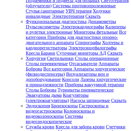
Подъемники и подвесы для больных
Светотерапия
(облучатели)
Системы противопролежневые
Стулья санитарные
УВЧ терапия
Ходунки
инвалидные
Электротерапия
Скрыть
Функциональная диагностика
Динамометры
Пульсоксиметры
Электрокардиографы
Калиперы
и рулетки электронные
Мониторы фетальные
Все
категории
Приборы для диагностики опорно-
двигательного аппарата
Спирографы
Холтеры и
кардиорегистраторы
Электроэнцефалографы
Кресла Барани
Суточные мониторы АД
Скрыть
Хирургия
Светильники
Столы операционные
Столы перевязочные
Отсасыватели
Аппараты
Боброва
Все категории
Аппараты хирургические
(физиодиспенсеры)
Визуализаторы вен и
допоборудование
Консоли
Лазеры хирургические
и принадлежности
Приборы вакуумной терапии
Столы Боброва
Турникеты пневматические
Эвакуаторы дыма
Коагуляторы
(электрокоагуляторы)
Насосы шприцевые
Скрыть
Эндоскопия
Бронхоскопы
Гастроскопы и
видеогастроскопы
Колоноскопы и
видеоколоноскопы
Системы
видеоэндоскопические
Служба крови
Кресла для забора крови
Счетчики