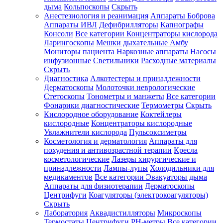
дыма
Кольпоскопы
Скрыть
Анестезиология и реанимация
Аппараты Боброва
Аппараты ИВЛ
Дефибрилляторы
Капнографы
Консоли
Все категории
Концентраторы кислорода
Ларингоскопы
Мешки дыхательные Амбу
Мониторы пациента
Наркозные аппараты
Насосы
инфузионные
Светильники
Расходные материалы
Скрыть
Диагностика
Алкотестеры и принадлежности
Дерматоскопы
Молоточки неврологические
Стетоскопы
Тонометры и манжеты
Все категории
Фонарики диагностические
Термометры
Скрыть
Кислородное оборудование
Коктейлеры
кислородные
Концентраторы кислородные
Увлажнители кислорода
Пульсоксиметры
Косметология и дерматология
Аппараты для
похудения и антивозрастной терапии
Кресла
косметологические
Лазеры хирургические и
принадлежности
Лампы-лупы
Холодильники для
медикаментов
Все категории
Эвакуаторы дыма
Аппараты для физиотерапии
Дерматоскопы
Центрифуги
Коагуляторы (электрокоагуляторы)
Скрыть
Лаборатория
Аквадистилляторы
Микроскопы
Термостаты
Центрифуги
PH-метры
Все категории