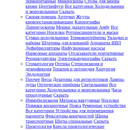
лейкоцитарные
Микроскопы
Столы для забора
крови
Центрифуги
Все категории
Холодильники
и морозильники
Скрыть
Скорая помощь
Аптечки
Жгуты
кровоостанавливающие
Капнографы
Ларингоскопы
Мешки дыхательные Амбу
Все
категории
Носилки
Роторасширители и маски
Сумки-холодильники
Термоконтейнеры
Укладки и
наборы
Штативы для вливаний
Аппараты ИВЛ
Дефибрилляторы
Инфузионные насосы
Наркозные аппараты
Отсасыватели портативные
Рециркуляторы
Электрокардиографы
Скрыть
Стоматология
Оптика
Стерилизация и
дезинфекция
Терапия и ортопедия
Хирургия
Эндодонтия
Прочее
Весы
Дозаторы для антисептиков
Лампы-
лупы
Оптические приборы
Светильники
Все
категории
Холодильники и морозильники
Часы
процедурные
Скрыть
Иммобилизация
Матрасы вакуумные
Носилки
Повязки косыночные
Пояса
Ременные устройства
Все категории
Устройства для перемещения
пациента
Фиксаторы конечностей
Шины
транспортные
Щиты спинальные
Скрыть
Проктология
Кресла проктологические