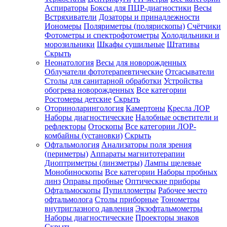
Аспираторы
Боксы для ПЦР-диагностики
Весы
Встряхиватели
Дозаторы и принадлежности
Иономеры
Поляриметры (полярископы)
Счётчики
Фотометры и спектрофотометры
Холодильники и
морозильники
Шкафы сушильные
Штативы
Скрыть
Неонатология
Весы для новорожденных
Облучатели фототерапевтические
Отсасыватели
Столы для санитарной обработки
Устройства
обогрева новорожденных
Все категории
Ростомеры детские
Скрыть
Оториноларингология
Камертоны
Кресла ЛОР
Наборы диагностические
Налобные осветители и
рефлекторы
Отоскопы
Все категории
ЛОР-
комбайны (установки)
Скрыть
Офтальмология
Анализаторы поля зрения
(периметры)
Аппараты магнитотерапии
Диоптриметры (линзметры)
Лампы щелевые
Монобиноскопы
Все категории
Наборы пробных
линз
Оправы пробные
Оптические приборы
Офтальмоскопы
Пупиллометры
Рабочее место
офтальмолога
Столы приборные
Тонометры
внутриглазного давления
Экзофтальмометры
Наборы диагностические
Проекторы знаков
Скрыть