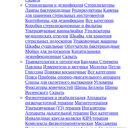
Стерилизация и дезинфекция
Стерилизаторы
Лампы бактерицидные
Рециркуляторы
Камеры
для хранения стерильных инструментов
Контейнеры для дезинфекции
Все категории
Коробки стерилизационные и фильтры
Ультразвуковые ванны/мойки
Утилизаторы
медицинских отходов
Шкафы для хранения
стерильных эндоскопов
Упаковочные машины
Шкафы сушильные
Облучатели бактерицидные
Мойки для эндоскопов
Кипятильники
дезинфекционные
Скрыть
Травматология и ортопедия
Бандажи Стремена
Павлика
Измерители и метчики
Молотки
Петли
Глиссона
Повязки косыночные
Все категории
Пояса
Приборы опорно-двигательного аппарата
Спицы для скелетного вытяжения
Угломеры
Фиксаторы конечностей
Шины Беллера
Шины
Виленского
Скрыть
Физиотерапия и реабилитация
Аппараты
низкочастотной терапии
Магнитотерапия
Ультразвуковая (УЗ) терапия
Ингаляторы
Аппараты дыхательной терапии
Все категории
Инвалидные кресла-коляски
КВЧ-терапия
Комплексы физиотерапевтические
Массажеры