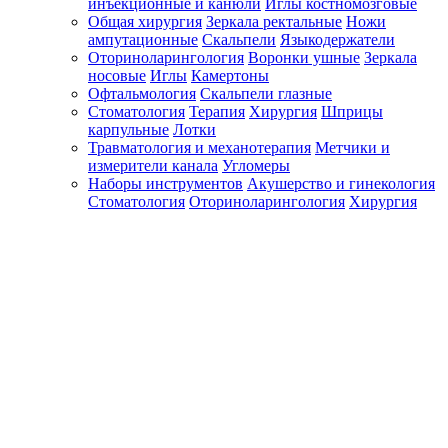
инъекционные и канюли
Иглы костномозговые
Общая хирургия
Зеркала ректальные
Ножи
ампутационные
Скальпели
Языкодержатели
Оториноларингология
Воронки ушные
Зеркала
носовые
Иглы
Камертоны
Офтальмология
Скальпели глазные
Стоматология
Терапия
Хирургия
Шприцы
карпульные
Лотки
Травматология и механотерапия
Метчики и
измерители канала
Угломеры
Наборы инструментов
Акушерство и гинекология
Стоматология
Оториноларингология
Хирургия