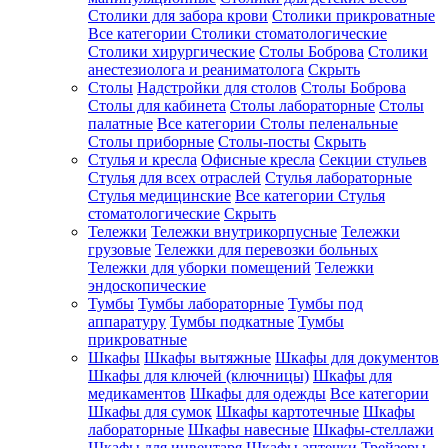
Столики для забора крови
Столики прикроватные
Все категории
Столики стоматологические
Столики хирургические
Столы Боброва
Столики
анестезиолога и реаниматолога
Скрыть
Столы
Надстройки для столов
Столы Боброва
Столы для кабинета
Столы лабораторные
Столы
палатные
Все категории
Столы пеленальные
Столы приборные
Столы-посты
Скрыть
Стулья и кресла
Офисные кресла
Секции стульев
Стулья для всех отраслей
Стулья лабораторные
Стулья медицинские
Все категории
Стулья
стоматологические
Скрыть
Тележки
Тележки внутрикорпусные
Тележки
грузовые
Тележки для перевозки больных
Тележки для уборки помещений
Тележки
эндоскопические
Тумбы
Тумбы лабораторные
Тумбы под
аппаратуру
Тумбы подкатные
Тумбы
прикроватные
Шкафы
Шкафы вытяжные
Шкафы для документов
Шкафы для ключей (ключницы)
Шкафы для
медикаментов
Шкафы для одежды
Все категории
Шкафы для сумок
Шкафы картотечные
Шкафы
лабораторные
Шкафы навесные
Шкафы-стеллажи
Шкафы для инвентаря
Шкафы аптечки
Трейзеры