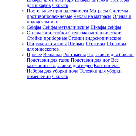
для шкафов
Скрыть
Постельные принадлежности
Матрасы
Системы
противопролежневые
Чехлы на матрасы
Одеяла и
пододеяльники
Сейфы
Сейфы металлические
Шкафы-сейфы
Стеллажи и стойки
Стеллажи металлические
Стойки приборные
Стойки эндоскопические
Ширмы и штативы
Ширмы
Штативы
Штативы
для эндоскопов
Прочее
Вешалки
Ростомеры
Подставки для биксов
Подставки для тазов
Подставки для ног
Все
категории
Подставки для ведер
Контейнеры
Наборы для уборки пола
Тележки для уборки
помещений
Скрыть