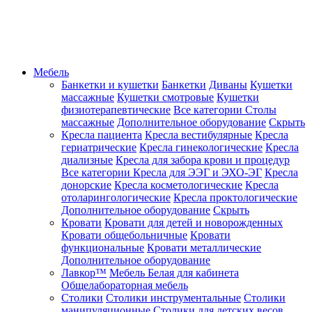
Мебель
Банкетки и кушетки
Банкетки
Диваны
Кушетки
массажные
Кушетки смотровые
Кушетки
физиотерапевтические
Все категории
Столы
массажные
Дополнительное оборудование
Скрыть
Кресла пациента
Кресла вестибулярные
Кресла
гериатрические
Кресла гинекологические
Кресла
диализные
Кресла для забора крови и процедур
Все категории
Кресла для ЭЭГ и ЭХО-ЭГ
Кресла
донорские
Кресла косметологические
Кресла
отоларингологические
Кресла проктологические
Дополнительное оборудование
Скрыть
Кровати
Кровати для детей и новорожденных
Кровати общебольничные
Кровати
функциональные
Кровати металлические
Дополнительное оборудование
Лавкор™
Мебель Белая для кабинета
Общелабораторная мебель
Столики
Столики инструментальные
Столики
манипуляционные
Столики для детских весов