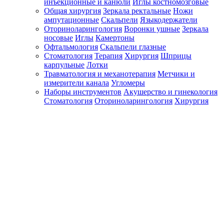
инъекционные и канюли
Иглы костномозговые
Общая хирургия
Зеркала ректальные
Ножи
ампутационные
Скальпели
Языкодержатели
Оториноларингология
Воронки ушные
Зеркала
носовые
Иглы
Камертоны
Офтальмология
Скальпели глазные
Стоматология
Терапия
Хирургия
Шприцы
карпульные
Лотки
Травматология и механотерапия
Метчики и
измерители канала
Угломеры
Наборы инструментов
Акушерство и гинекология
Стоматология
Оториноларингология
Хирургия