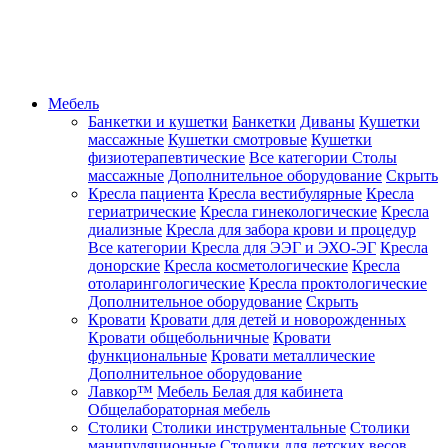
Мебель
Банкетки и кушетки
Банкетки
Диваны
Кушетки
массажные
Кушетки смотровые
Кушетки
физиотерапевтические
Все категории
Столы
массажные
Дополнительное оборудование
Скрыть
Кресла пациента
Кресла вестибулярные
Кресла
гериатрические
Кресла гинекологические
Кресла
диализные
Кресла для забора крови и процедур
Все категории
Кресла для ЭЭГ и ЭХО-ЭГ
Кресла
донорские
Кресла косметологические
Кресла
отоларингологические
Кресла проктологические
Дополнительное оборудование
Скрыть
Кровати
Кровати для детей и новорожденных
Кровати общебольничные
Кровати
функциональные
Кровати металлические
Дополнительное оборудование
Лавкор™
Мебель Белая для кабинета
Общелабораторная мебель
Столики
Столики инструментальные
Столики
манипуляционные
Столики для детских весов