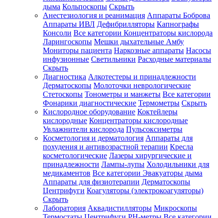
дыма
Кольпоскопы
Скрыть
Анестезиология и реанимация
Аппараты Боброва
Аппараты ИВЛ
Дефибрилляторы
Капнографы
Консоли
Все категории
Концентраторы кислорода
Ларингоскопы
Мешки дыхательные Амбу
Мониторы пациента
Наркозные аппараты
Насосы
инфузионные
Светильники
Расходные материалы
Скрыть
Диагностика
Алкотестеры и принадлежности
Дерматоскопы
Молоточки неврологические
Стетоскопы
Тонометры и манжеты
Все категории
Фонарики диагностические
Термометры
Скрыть
Кислородное оборудование
Коктейлеры
кислородные
Концентраторы кислородные
Увлажнители кислорода
Пульсоксиметры
Косметология и дерматология
Аппараты для
похудения и антивозрастной терапии
Кресла
косметологические
Лазеры хирургические и
принадлежности
Лампы-лупы
Холодильники для
медикаментов
Все категории
Эвакуаторы дыма
Аппараты для физиотерапии
Дерматоскопы
Центрифуги
Коагуляторы (электрокоагуляторы)
Скрыть
Лаборатория
Аквадистилляторы
Микроскопы
Термостаты
Центрифуги
PH-метры
Все категории