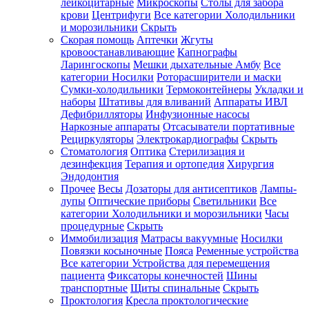
лейкоцитарные
Микроскопы
Столы для забора
крови
Центрифуги
Все категории
Холодильники
и морозильники
Скрыть
Скорая помощь
Аптечки
Жгуты
кровоостанавливающие
Капнографы
Ларингоскопы
Мешки дыхательные Амбу
Все
категории
Носилки
Роторасширители и маски
Сумки-холодильники
Термоконтейнеры
Укладки и
наборы
Штативы для вливаний
Аппараты ИВЛ
Дефибрилляторы
Инфузионные насосы
Наркозные аппараты
Отсасыватели портативные
Рециркуляторы
Электрокардиографы
Скрыть
Стоматология
Оптика
Стерилизация и
дезинфекция
Терапия и ортопедия
Хирургия
Эндодонтия
Прочее
Весы
Дозаторы для антисептиков
Лампы-
лупы
Оптические приборы
Светильники
Все
категории
Холодильники и морозильники
Часы
процедурные
Скрыть
Иммобилизация
Матрасы вакуумные
Носилки
Повязки косыночные
Пояса
Ременные устройства
Все категории
Устройства для перемещения
пациента
Фиксаторы конечностей
Шины
транспортные
Щиты спинальные
Скрыть
Проктология
Кресла проктологические