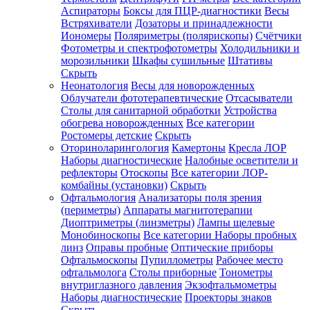
Аспираторы
Боксы для ПЦР-диагностики
Весы
Встряхиватели
Дозаторы и принадлежности
Иономеры
Поляриметры (полярископы)
Счётчики
Фотометры и спектрофотометры
Холодильники и
морозильники
Шкафы сушильные
Штативы
Скрыть
Неонатология
Весы для новорожденных
Облучатели фототерапевтические
Отсасыватели
Столы для санитарной обработки
Устройства
обогрева новорожденных
Все категории
Ростомеры детские
Скрыть
Оториноларингология
Камертоны
Кресла ЛОР
Наборы диагностические
Налобные осветители и
рефлекторы
Отоскопы
Все категории
ЛОР-
комбайны (установки)
Скрыть
Офтальмология
Анализаторы поля зрения
(периметры)
Аппараты магнитотерапии
Диоптриметры (линзметры)
Лампы щелевые
Монобиноскопы
Все категории
Наборы пробных
линз
Оправы пробные
Оптические приборы
Офтальмоскопы
Пупиллометры
Рабочее место
офтальмолога
Столы приборные
Тонометры
внутриглазного давления
Экзофтальмометры
Наборы диагностические
Проекторы знаков
Скрыть