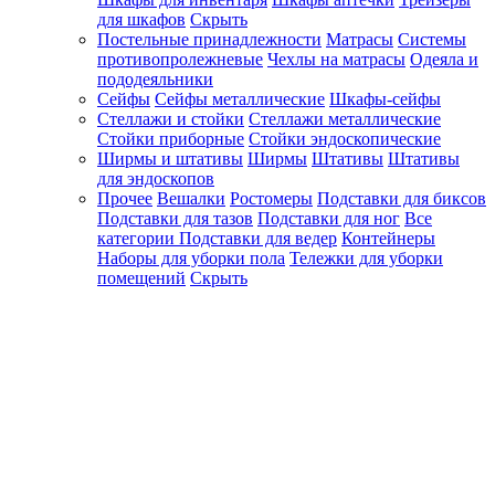
для шкафов
Скрыть
Постельные принадлежности
Матрасы
Системы
противопролежневые
Чехлы на матрасы
Одеяла и
пододеяльники
Сейфы
Сейфы металлические
Шкафы-сейфы
Стеллажи и стойки
Стеллажи металлические
Стойки приборные
Стойки эндоскопические
Ширмы и штативы
Ширмы
Штативы
Штативы
для эндоскопов
Прочее
Вешалки
Ростомеры
Подставки для биксов
Подставки для тазов
Подставки для ног
Все
категории
Подставки для ведер
Контейнеры
Наборы для уборки пола
Тележки для уборки
помещений
Скрыть