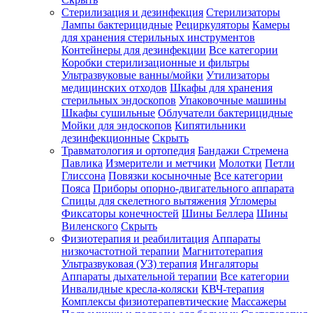
Стерилизация и дезинфекция
Стерилизаторы
Лампы бактерицидные
Рециркуляторы
Камеры
для хранения стерильных инструментов
Контейнеры для дезинфекции
Все категории
Коробки стерилизационные и фильтры
Ультразвуковые ванны/мойки
Утилизаторы
медицинских отходов
Шкафы для хранения
стерильных эндоскопов
Упаковочные машины
Шкафы сушильные
Облучатели бактерицидные
Мойки для эндоскопов
Кипятильники
дезинфекционные
Скрыть
Травматология и ортопедия
Бандажи Стремена
Павлика
Измерители и метчики
Молотки
Петли
Глиссона
Повязки косыночные
Все категории
Пояса
Приборы опорно-двигательного аппарата
Спицы для скелетного вытяжения
Угломеры
Фиксаторы конечностей
Шины Беллера
Шины
Виленского
Скрыть
Физиотерапия и реабилитация
Аппараты
низкочастотной терапии
Магнитотерапия
Ультразвуковая (УЗ) терапия
Ингаляторы
Аппараты дыхательной терапии
Все категории
Инвалидные кресла-коляски
КВЧ-терапия
Комплексы физиотерапевтические
Массажеры