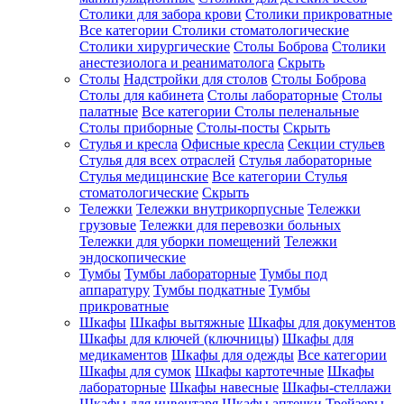
Столики для забора крови
Столики прикроватные
Все категории
Столики стоматологические
Столики хирургические
Столы Боброва
Столики
анестезиолога и реаниматолога
Скрыть
Столы
Надстройки для столов
Столы Боброва
Столы для кабинета
Столы лабораторные
Столы
палатные
Все категории
Столы пеленальные
Столы приборные
Столы-посты
Скрыть
Стулья и кресла
Офисные кресла
Секции стульев
Стулья для всех отраслей
Стулья лабораторные
Стулья медицинские
Все категории
Стулья
стоматологические
Скрыть
Тележки
Тележки внутрикорпусные
Тележки
грузовые
Тележки для перевозки больных
Тележки для уборки помещений
Тележки
эндоскопические
Тумбы
Тумбы лабораторные
Тумбы под
аппаратуру
Тумбы подкатные
Тумбы
прикроватные
Шкафы
Шкафы вытяжные
Шкафы для документов
Шкафы для ключей (ключницы)
Шкафы для
медикаментов
Шкафы для одежды
Все категории
Шкафы для сумок
Шкафы картотечные
Шкафы
лабораторные
Шкафы навесные
Шкафы-стеллажи
Шкафы для инвентаря
Шкафы аптечки
Трейзеры