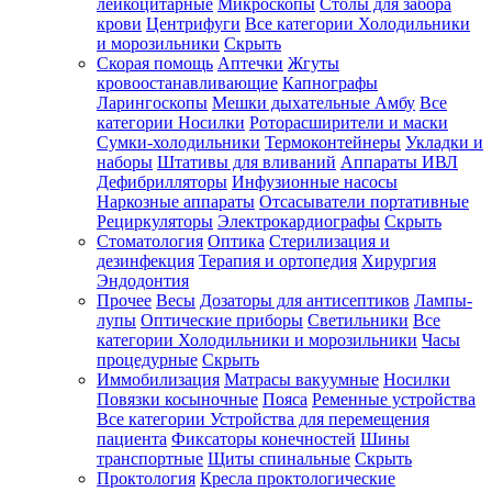
лейкоцитарные
Микроскопы
Столы для забора
крови
Центрифуги
Все категории
Холодильники
и морозильники
Скрыть
Скорая помощь
Аптечки
Жгуты
кровоостанавливающие
Капнографы
Ларингоскопы
Мешки дыхательные Амбу
Все
категории
Носилки
Роторасширители и маски
Сумки-холодильники
Термоконтейнеры
Укладки и
наборы
Штативы для вливаний
Аппараты ИВЛ
Дефибрилляторы
Инфузионные насосы
Наркозные аппараты
Отсасыватели портативные
Рециркуляторы
Электрокардиографы
Скрыть
Стоматология
Оптика
Стерилизация и
дезинфекция
Терапия и ортопедия
Хирургия
Эндодонтия
Прочее
Весы
Дозаторы для антисептиков
Лампы-
лупы
Оптические приборы
Светильники
Все
категории
Холодильники и морозильники
Часы
процедурные
Скрыть
Иммобилизация
Матрасы вакуумные
Носилки
Повязки косыночные
Пояса
Ременные устройства
Все категории
Устройства для перемещения
пациента
Фиксаторы конечностей
Шины
транспортные
Щиты спинальные
Скрыть
Проктология
Кресла проктологические