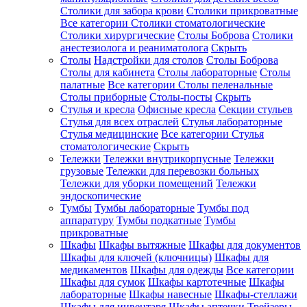
Столики для забора крови
Столики прикроватные
Все категории
Столики стоматологические
Столики хирургические
Столы Боброва
Столики
анестезиолога и реаниматолога
Скрыть
Столы
Надстройки для столов
Столы Боброва
Столы для кабинета
Столы лабораторные
Столы
палатные
Все категории
Столы пеленальные
Столы приборные
Столы-посты
Скрыть
Стулья и кресла
Офисные кресла
Секции стульев
Стулья для всех отраслей
Стулья лабораторные
Стулья медицинские
Все категории
Стулья
стоматологические
Скрыть
Тележки
Тележки внутрикорпусные
Тележки
грузовые
Тележки для перевозки больных
Тележки для уборки помещений
Тележки
эндоскопические
Тумбы
Тумбы лабораторные
Тумбы под
аппаратуру
Тумбы подкатные
Тумбы
прикроватные
Шкафы
Шкафы вытяжные
Шкафы для документов
Шкафы для ключей (ключницы)
Шкафы для
медикаментов
Шкафы для одежды
Все категории
Шкафы для сумок
Шкафы картотечные
Шкафы
лабораторные
Шкафы навесные
Шкафы-стеллажи
Шкафы для инвентаря
Шкафы аптечки
Трейзеры