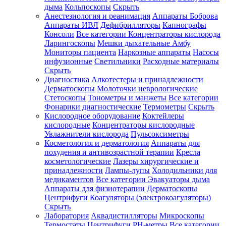
дыма
Кольпоскопы
Скрыть
Анестезиология и реанимация
Аппараты Боброва
Аппараты ИВЛ
Дефибрилляторы
Капнографы
Консоли
Все категории
Концентраторы кислорода
Ларингоскопы
Мешки дыхательные Амбу
Мониторы пациента
Наркозные аппараты
Насосы
инфузионные
Светильники
Расходные материалы
Скрыть
Диагностика
Алкотестеры и принадлежности
Дерматоскопы
Молоточки неврологические
Стетоскопы
Тонометры и манжеты
Все категории
Фонарики диагностические
Термометры
Скрыть
Кислородное оборудование
Коктейлеры
кислородные
Концентраторы кислородные
Увлажнители кислорода
Пульсоксиметры
Косметология и дерматология
Аппараты для
похудения и антивозрастной терапии
Кресла
косметологические
Лазеры хирургические и
принадлежности
Лампы-лупы
Холодильники для
медикаментов
Все категории
Эвакуаторы дыма
Аппараты для физиотерапии
Дерматоскопы
Центрифуги
Коагуляторы (электрокоагуляторы)
Скрыть
Лаборатория
Аквадистилляторы
Микроскопы
Термостаты
Центрифуги
PH-метры
Все категории