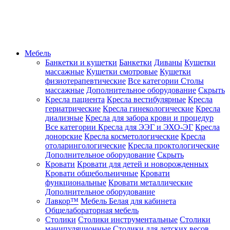
Мебель
Банкетки и кушетки
Банкетки
Диваны
Кушетки
массажные
Кушетки смотровые
Кушетки
физиотерапевтические
Все категории
Столы
массажные
Дополнительное оборудование
Скрыть
Кресла пациента
Кресла вестибулярные
Кресла
гериатрические
Кресла гинекологические
Кресла
диализные
Кресла для забора крови и процедур
Все категории
Кресла для ЭЭГ и ЭХО-ЭГ
Кресла
донорские
Кресла косметологические
Кресла
отоларингологические
Кресла проктологические
Дополнительное оборудование
Скрыть
Кровати
Кровати для детей и новорожденных
Кровати общебольничные
Кровати
функциональные
Кровати металлические
Дополнительное оборудование
Лавкор™
Мебель Белая для кабинета
Общелабораторная мебель
Столики
Столики инструментальные
Столики
манипуляционные
Столики для детских весов