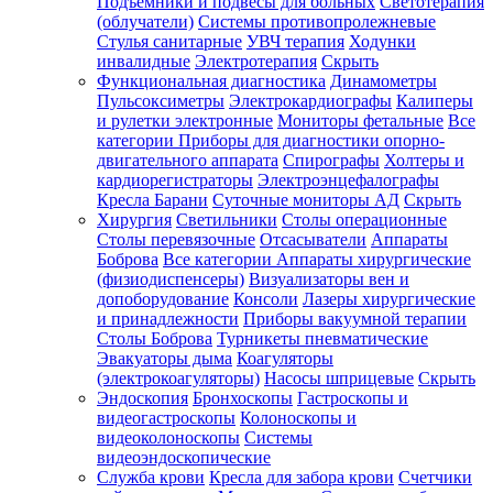
Подъемники и подвесы для больных
Светотерапия
(облучатели)
Системы противопролежневые
Стулья санитарные
УВЧ терапия
Ходунки
инвалидные
Электротерапия
Скрыть
Функциональная диагностика
Динамометры
Пульсоксиметры
Электрокардиографы
Калиперы
и рулетки электронные
Мониторы фетальные
Все
категории
Приборы для диагностики опорно-
двигательного аппарата
Спирографы
Холтеры и
кардиорегистраторы
Электроэнцефалографы
Кресла Барани
Суточные мониторы АД
Скрыть
Хирургия
Светильники
Столы операционные
Столы перевязочные
Отсасыватели
Аппараты
Боброва
Все категории
Аппараты хирургические
(физиодиспенсеры)
Визуализаторы вен и
допоборудование
Консоли
Лазеры хирургические
и принадлежности
Приборы вакуумной терапии
Столы Боброва
Турникеты пневматические
Эвакуаторы дыма
Коагуляторы
(электрокоагуляторы)
Насосы шприцевые
Скрыть
Эндоскопия
Бронхоскопы
Гастроскопы и
видеогастроскопы
Колоноскопы и
видеоколоноскопы
Системы
видеоэндоскопические
Служба крови
Кресла для забора крови
Счетчики