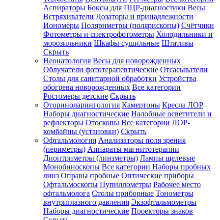
Аспираторы
Боксы для ПЦР-диагностики
Весы
Встряхиватели
Дозаторы и принадлежности
Иономеры
Поляриметры (полярископы)
Счётчики
Фотометры и спектрофотометры
Холодильники и
морозильники
Шкафы сушильные
Штативы
Скрыть
Неонатология
Весы для новорожденных
Облучатели фототерапевтические
Отсасыватели
Столы для санитарной обработки
Устройства
обогрева новорожденных
Все категории
Ростомеры детские
Скрыть
Оториноларингология
Камертоны
Кресла ЛОР
Наборы диагностические
Налобные осветители и
рефлекторы
Отоскопы
Все категории
ЛОР-
комбайны (установки)
Скрыть
Офтальмология
Анализаторы поля зрения
(периметры)
Аппараты магнитотерапии
Диоптриметры (линзметры)
Лампы щелевые
Монобиноскопы
Все категории
Наборы пробных
линз
Оправы пробные
Оптические приборы
Офтальмоскопы
Пупиллометры
Рабочее место
офтальмолога
Столы приборные
Тонометры
внутриглазного давления
Экзофтальмометры
Наборы диагностические
Проекторы знаков
Скрыть