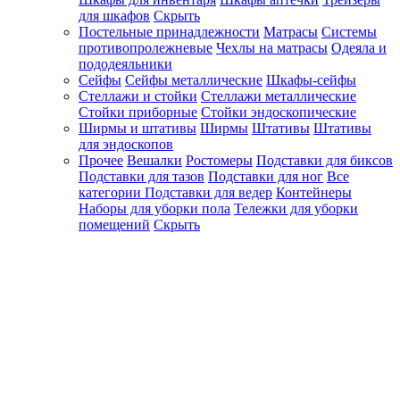
для шкафов
Скрыть
Постельные принадлежности
Матрасы
Системы
противопролежневые
Чехлы на матрасы
Одеяла и
пододеяльники
Сейфы
Сейфы металлические
Шкафы-сейфы
Стеллажи и стойки
Стеллажи металлические
Стойки приборные
Стойки эндоскопические
Ширмы и штативы
Ширмы
Штативы
Штативы
для эндоскопов
Прочее
Вешалки
Ростомеры
Подставки для биксов
Подставки для тазов
Подставки для ног
Все
категории
Подставки для ведер
Контейнеры
Наборы для уборки пола
Тележки для уборки
помещений
Скрыть