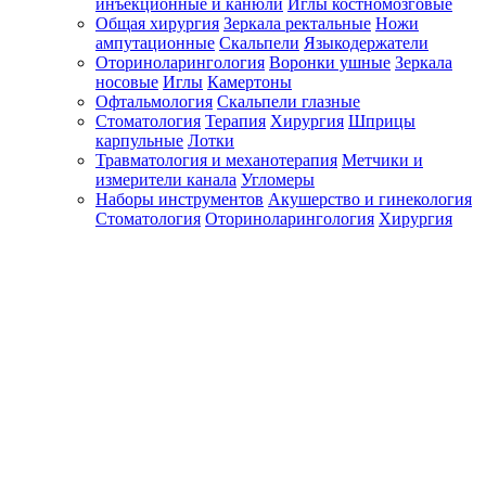
инъекционные и канюли
Иглы костномозговые
Общая хирургия
Зеркала ректальные
Ножи
ампутационные
Скальпели
Языкодержатели
Оториноларингология
Воронки ушные
Зеркала
носовые
Иглы
Камертоны
Офтальмология
Скальпели глазные
Стоматология
Терапия
Хирургия
Шприцы
карпульные
Лотки
Травматология и механотерапия
Метчики и
измерители канала
Угломеры
Наборы инструментов
Акушерство и гинекология
Стоматология
Оториноларингология
Хирургия