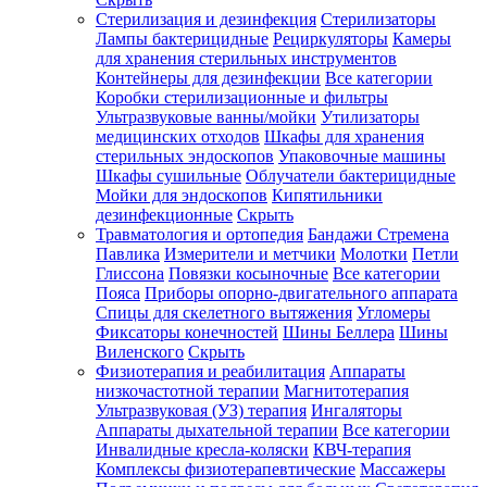
Стерилизация и дезинфекция
Стерилизаторы
Лампы бактерицидные
Рециркуляторы
Камеры
для хранения стерильных инструментов
Контейнеры для дезинфекции
Все категории
Коробки стерилизационные и фильтры
Ультразвуковые ванны/мойки
Утилизаторы
медицинских отходов
Шкафы для хранения
стерильных эндоскопов
Упаковочные машины
Шкафы сушильные
Облучатели бактерицидные
Мойки для эндоскопов
Кипятильники
дезинфекционные
Скрыть
Травматология и ортопедия
Бандажи Стремена
Павлика
Измерители и метчики
Молотки
Петли
Глиссона
Повязки косыночные
Все категории
Пояса
Приборы опорно-двигательного аппарата
Спицы для скелетного вытяжения
Угломеры
Фиксаторы конечностей
Шины Беллера
Шины
Виленского
Скрыть
Физиотерапия и реабилитация
Аппараты
низкочастотной терапии
Магнитотерапия
Ультразвуковая (УЗ) терапия
Ингаляторы
Аппараты дыхательной терапии
Все категории
Инвалидные кресла-коляски
КВЧ-терапия
Комплексы физиотерапевтические
Массажеры