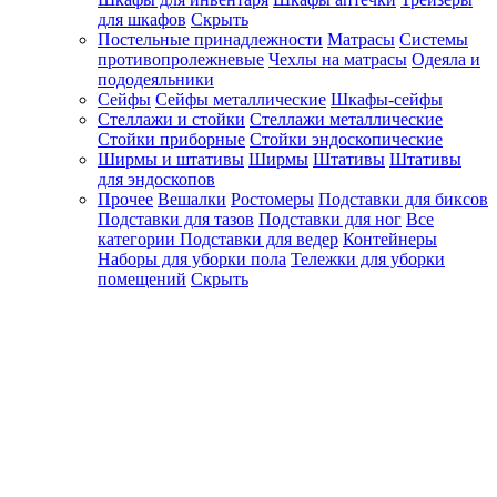
для шкафов
Скрыть
Постельные принадлежности
Матрасы
Системы
противопролежневые
Чехлы на матрасы
Одеяла и
пододеяльники
Сейфы
Сейфы металлические
Шкафы-сейфы
Стеллажи и стойки
Стеллажи металлические
Стойки приборные
Стойки эндоскопические
Ширмы и штативы
Ширмы
Штативы
Штативы
для эндоскопов
Прочее
Вешалки
Ростомеры
Подставки для биксов
Подставки для тазов
Подставки для ног
Все
категории
Подставки для ведер
Контейнеры
Наборы для уборки пола
Тележки для уборки
помещений
Скрыть