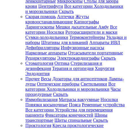
лейкоцитарные
Микроскопы
Столы для забора
крови
Центрифуги
Все категории
Холодильники
и морозильники
Скрыть
Скорая помощь
Аптечки
Жгуты
кровоостанавливающие
Капнографы
Ларингоскопы
Мешки дыхательные Амбу
Все
категории
Носилки
Роторасширители и маски
Сумки-холодильники
Термоконтейнеры
Укладки и
наборы
Штативы для вливаний
Аппараты ИВЛ
Дефибрилляторы
Инфузионные насосы
Наркозные аппараты
Отсасыватели портативные
Рециркуляторы
Электрокардиографы
Скрыть
Стоматология
Оптика
Стерилизация и
дезинфекция
Терапия и ортопедия
Хирургия
Эндодонтия
Прочее
Весы
Дозаторы для антисептиков
Лампы-
лупы
Оптические приборы
Светильники
Все
категории
Холодильники и морозильники
Часы
процедурные
Скрыть
Иммобилизация
Матрасы вакуумные
Носилки
Повязки косыночные
Пояса
Ременные устройства
Все категории
Устройства для перемещения
пациента
Фиксаторы конечностей
Шины
транспортные
Щиты спинальные
Скрыть
Проктология
Кресла проктологические