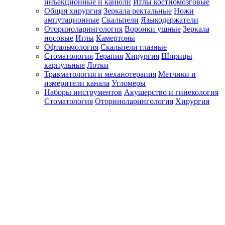
инъекционные и канюли
Иглы костномозговые
Общая хирургия
Зеркала ректальные
Ножи
ампутационные
Скальпели
Языкодержатели
Оториноларингология
Воронки ушные
Зеркала
носовые
Иглы
Камертоны
Офтальмология
Скальпели глазные
Стоматология
Терапия
Хирургия
Шприцы
карпульные
Лотки
Травматология и механотерапия
Метчики и
измерители канала
Угломеры
Наборы инструментов
Акушерство и гинекология
Стоматология
Оториноларингология
Хирургия