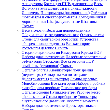
Аспираторы
Боксы для ПЦР-диагностики
Весы
Встряхиватели
Дозаторы и принадлежности
Иономеры
Поляриметры (полярископы)
Счётчики
Фотометры и спектрофотометры
Холодильники и
морозильники
Шкафы сушильные
Штативы
Скрыть
Неонатология
Весы для новорожденных
Облучатели фототерапевтические
Отсасыватели
Столы для санитарной обработки
Устройства
обогрева новорожденных
Все категории
Ростомеры детские
Скрыть
Оториноларингология
Камертоны
Кресла ЛОР
Наборы диагностические
Налобные осветители и
рефлекторы
Отоскопы
Все категории
ЛОР-
комбайны (установки)
Скрыть
Офтальмология
Анализаторы поля зрения
(периметры)
Аппараты магнитотерапии
Диоптриметры (линзметры)
Лампы щелевые
Монобиноскопы
Все категории
Наборы пробных
линз
Оправы пробные
Оптические приборы
Офтальмоскопы
Пупиллометры
Рабочее место
офтальмолога
Столы приборные
Тонометры
внутриглазного давления
Экзофтальмометры
Наборы диагностические
Проекторы знаков
Скрыть