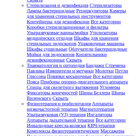
Стерилизация и дезинфекция
Стерилизаторы
Лампы бактерицидные
Рециркуляторы
Камеры
для хранения стерильных инструментов
Контейнеры для дезинфекции
Все категории
Коробки стерилизационные и фильтры
Ультразвуковые ванны/мойки
Утилизаторы
медицинских отходов
Шкафы для хранения
стерильных эндоскопов
Упаковочные машины
Шкафы сушильные
Облучатели бактерицидные
Мойки для эндоскопов
Кипятильники
дезинфекционные
Скрыть
Травматология и ортопедия
Бандажи Стремена
Павлика
Измерители и метчики
Молотки
Петли
Глиссона
Повязки косыночные
Все категории
Пояса
Приборы опорно-двигательного аппарата
Спицы для скелетного вытяжения
Угломеры
Фиксаторы конечностей
Шины Беллера
Шины
Виленского
Скрыть
Физиотерапия и реабилитация
Аппараты
низкочастотной терапии
Магнитотерапия
Ультразвуковая (УЗ) терапия
Ингаляторы
Аппараты дыхательной терапии
Все категории
Инвалидные кресла-коляски
КВЧ-терапия
Комплексы физиотерапевтические
Массажеры