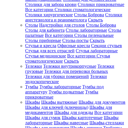
Столики для забора крови
Столики прикроватные
Все категории
Столики стоматологические
Столики хирургические
Столы Боброва
Столики
анестезиолога и реаниматолога
Скрыть
Столы
Надстройки для столов
Столы Боброва
Столы для кабинета
Столы лабораторные
Столы
палатные
Все категории
Столы пеленальные
Столы приборные
Столы-посты
Скрыть
Стулья и кресла
Офисные кресла
Секции стульев
Стулья для всех отраслей
Стулья лабораторные
Стулья медицинские
Все категории
Стулья
стоматологические
Скрыть
Тележки
Тележки внутрикорпусные
Тележки
грузовые
Тележки для перевозки больных
Тележки для уборки помещений
Тележки
эндоскопические
Тумбы
Тумбы лабораторные
Тумбы под
аппаратуру
Тумбы подкатные
Тумбы
прикроватные
Шкафы
Шкафы вытяжные
Шкафы для документов
Шкафы для ключей (ключницы)
Шкафы для
медикаментов
Шкафы для одежды
Все категории
Шкафы для сумок
Шкафы картотечные
Шкафы
лабораторные
Шкафы навесные
Шкафы-стеллажи
Шкафы для инвентаря
Шкафы аптечки
Трейзеры