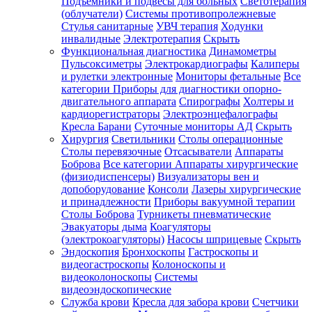
Подъемники и подвесы для больных
Светотерапия
(облучатели)
Системы противопролежневые
Стулья санитарные
УВЧ терапия
Ходунки
инвалидные
Электротерапия
Скрыть
Функциональная диагностика
Динамометры
Пульсоксиметры
Электрокардиографы
Калиперы
и рулетки электронные
Мониторы фетальные
Все
категории
Приборы для диагностики опорно-
двигательного аппарата
Спирографы
Холтеры и
кардиорегистраторы
Электроэнцефалографы
Кресла Барани
Суточные мониторы АД
Скрыть
Хирургия
Светильники
Столы операционные
Столы перевязочные
Отсасыватели
Аппараты
Боброва
Все категории
Аппараты хирургические
(физиодиспенсеры)
Визуализаторы вен и
допоборудование
Консоли
Лазеры хирургические
и принадлежности
Приборы вакуумной терапии
Столы Боброва
Турникеты пневматические
Эвакуаторы дыма
Коагуляторы
(электрокоагуляторы)
Насосы шприцевые
Скрыть
Эндоскопия
Бронхоскопы
Гастроскопы и
видеогастроскопы
Колоноскопы и
видеоколоноскопы
Системы
видеоэндоскопические
Служба крови
Кресла для забора крови
Счетчики