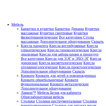
Мебель
Банкетки и кушетки
Банкетки
Диваны
Кушетки
массажные
Кушетки смотровые
Кушетки
физиотерапевтические
Все категории
Столы
массажные
Дополнительное оборудование
Скрыть
Кресла пациента
Кресла вестибулярные
Кресла
гериатрические
Кресла гинекологические
Кресла
диализные
Кресла для забора крови и процедур
Все категории
Кресла для ЭЭГ и ЭХО-ЭГ
Кресла
донорские
Кресла косметологические
Кресла
отоларингологические
Кресла проктологические
Дополнительное оборудование
Скрыть
Кровати
Кровати для детей и новорожденных
Кровати общебольничные
Кровати
функциональные
Кровати металлические
Дополнительное оборудование
Лавкор™
Мебель Белая для кабинета
Общелабораторная мебель
Столики
Столики инструментальные
Столики
манипуляционные
Столики для детских весов