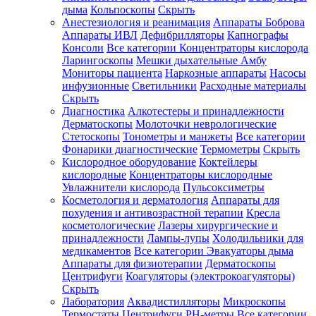
дыма
Кольпоскопы
Скрыть
Анестезиология и реанимация
Аппараты Боброва
Аппараты ИВЛ
Дефибрилляторы
Капнографы
Консоли
Все категории
Концентраторы кислорода
Ларингоскопы
Мешки дыхательные Амбу
Мониторы пациента
Наркозные аппараты
Насосы
инфузионные
Светильники
Расходные материалы
Скрыть
Диагностика
Алкотестеры и принадлежности
Дерматоскопы
Молоточки неврологические
Стетоскопы
Тонометры и манжеты
Все категории
Фонарики диагностические
Термометры
Скрыть
Кислородное оборудование
Коктейлеры
кислородные
Концентраторы кислородные
Увлажнители кислорода
Пульсоксиметры
Косметология и дерматология
Аппараты для
похудения и антивозрастной терапии
Кресла
косметологические
Лазеры хирургические и
принадлежности
Лампы-лупы
Холодильники для
медикаментов
Все категории
Эвакуаторы дыма
Аппараты для физиотерапии
Дерматоскопы
Центрифуги
Коагуляторы (электрокоагуляторы)
Скрыть
Лаборатория
Аквадистилляторы
Микроскопы
Термостаты
Центрифуги
PH-метры
Все категории