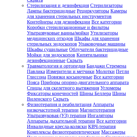
Стерилизация и дезинфекция
Стерилизаторы
Лампы бактерицидные
Рециркуляторы
Камеры
для хранения стерильных инструментов
Контейнеры для дезинфекции
Все категории
Коробки стерилизационные и фильтры
Ультразвуковые ванны/мойки
Утилизаторы
медицинских отходов
Шкафы для хранения
стерильных эндоскопов
Упаковочные машины
Шкафы сушильные
Облучатели бактерицидные
Мойки для эндоскопов
Кипятильники
дезинфекционные
Скрыть
Травматология и ортопедия
Бандажи Стремена
Павлика
Измерители и метчики
Молотки
Петли
Глиссона
Повязки косыночные
Все категории
Пояса
Приборы опорно-двигательного аппарата
Спицы для скелетного вытяжения
Угломеры
Фиксаторы конечностей
Шины Беллера
Шины
Виленского
Скрыть
Физиотерапия и реабилитация
Аппараты
низкочастотной терапии
Магнитотерапия
Ультразвуковая (УЗ) терапия
Ингаляторы
Аппараты дыхательной терапии
Все категории
Инвалидные кресла-коляски
КВЧ-терапия
Комплексы физиотерапевтические
Массажеры