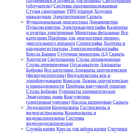
Подъемники и подвесы для больных
Светотерапия
(облучатели)
Системы противопролежневые
Стулья санитарные
УВЧ терапия
Ходунки
инвалидные
Электротерапия
Скрыть
Функциональная диагностика
Динамометры
Пульсоксиметры
Электрокардиографы
Калиперы
и рулетки электронные
Мониторы фетальные
Все
категории
Приборы для диагностики опорно-
двигательного аппарата
Спирографы
Холтеры и
кардиорегистраторы
Электроэнцефалографы
Кресла Барани
Суточные мониторы АД
Скрыть
Хирургия
Светильники
Столы операционные
Столы перевязочные
Отсасыватели
Аппараты
Боброва
Все категории
Аппараты хирургические
(физиодиспенсеры)
Визуализаторы вен и
допоборудование
Консоли
Лазеры хирургические
и принадлежности
Приборы вакуумной терапии
Столы Боброва
Турникеты пневматические
Эвакуаторы дыма
Коагуляторы
(электрокоагуляторы)
Насосы шприцевые
Скрыть
Эндоскопия
Бронхоскопы
Гастроскопы и
видеогастроскопы
Колоноскопы и
видеоколоноскопы
Системы
видеоэндоскопические
Служба крови
Кресла для забора крови
Счетчики