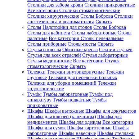
Столики для забора крови
Столики прикроватные
Все категории
Столики стоматологические
Столики хирургические
Столы Боброва
Столики
анестезиолога и реаниматолога
Скрыть
Столы
Надстройки для столов
Столы Боброва
Столы для кабинета
Столы лабораторные
Столы
палатные
Все категории
Столы пеленальные
Столы приборные
Столы-посты
Скрыть
Стулья и кресла
Офисные кресла
Секции стульев
Стулья для всех отраслей
Стулья лабораторные
Стулья медицинские
Все категории
Стулья
стоматологические
Скрыть
Тележки
Тележки внутрикорпусные
Тележки
грузовые
Тележки для перевозки больных
Тележки для уборки помещений
Тележки
эндоскопические
Тумбы
Тумбы лабораторные
Тумбы под
аппаратуру
Тумбы подкатные
Тумбы
прикроватные
Шкафы
Шкафы вытяжные
Шкафы для документов
Шкафы для ключей (ключницы)
Шкафы для
медикаментов
Шкафы для одежды
Все категории
Шкафы для сумок
Шкафы картотечные
Шкафы
лабораторные
Шкафы навесные
Шкафы-стеллажи
Шкафы для инвентаря
Шкафы аптечки
Трейзеры