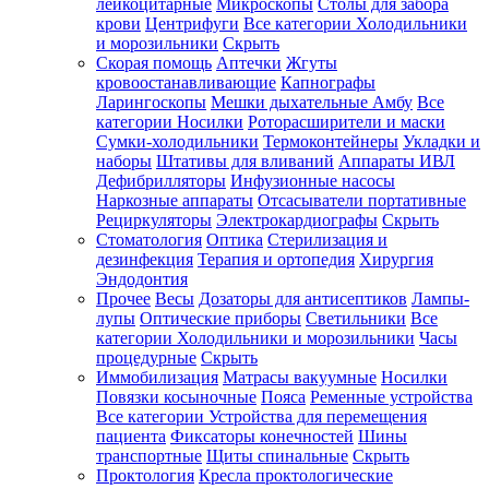
лейкоцитарные
Микроскопы
Столы для забора
крови
Центрифуги
Все категории
Холодильники
и морозильники
Скрыть
Скорая помощь
Аптечки
Жгуты
кровоостанавливающие
Капнографы
Ларингоскопы
Мешки дыхательные Амбу
Все
категории
Носилки
Роторасширители и маски
Сумки-холодильники
Термоконтейнеры
Укладки и
наборы
Штативы для вливаний
Аппараты ИВЛ
Дефибрилляторы
Инфузионные насосы
Наркозные аппараты
Отсасыватели портативные
Рециркуляторы
Электрокардиографы
Скрыть
Стоматология
Оптика
Стерилизация и
дезинфекция
Терапия и ортопедия
Хирургия
Эндодонтия
Прочее
Весы
Дозаторы для антисептиков
Лампы-
лупы
Оптические приборы
Светильники
Все
категории
Холодильники и морозильники
Часы
процедурные
Скрыть
Иммобилизация
Матрасы вакуумные
Носилки
Повязки косыночные
Пояса
Ременные устройства
Все категории
Устройства для перемещения
пациента
Фиксаторы конечностей
Шины
транспортные
Щиты спинальные
Скрыть
Проктология
Кресла проктологические