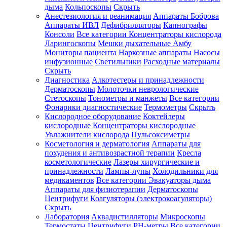
дыма
Кольпоскопы
Скрыть
Анестезиология и реанимация
Аппараты Боброва
Аппараты ИВЛ
Дефибрилляторы
Капнографы
Консоли
Все категории
Концентраторы кислорода
Ларингоскопы
Мешки дыхательные Амбу
Мониторы пациента
Наркозные аппараты
Насосы
инфузионные
Светильники
Расходные материалы
Скрыть
Диагностика
Алкотестеры и принадлежности
Дерматоскопы
Молоточки неврологические
Стетоскопы
Тонометры и манжеты
Все категории
Фонарики диагностические
Термометры
Скрыть
Кислородное оборудование
Коктейлеры
кислородные
Концентраторы кислородные
Увлажнители кислорода
Пульсоксиметры
Косметология и дерматология
Аппараты для
похудения и антивозрастной терапии
Кресла
косметологические
Лазеры хирургические и
принадлежности
Лампы-лупы
Холодильники для
медикаментов
Все категории
Эвакуаторы дыма
Аппараты для физиотерапии
Дерматоскопы
Центрифуги
Коагуляторы (электрокоагуляторы)
Скрыть
Лаборатория
Аквадистилляторы
Микроскопы
Термостаты
Центрифуги
PH-метры
Все категории