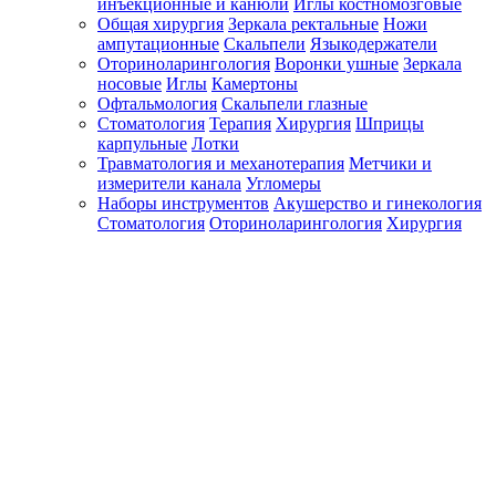
инъекционные и канюли
Иглы костномозговые
Общая хирургия
Зеркала ректальные
Ножи
ампутационные
Скальпели
Языкодержатели
Оториноларингология
Воронки ушные
Зеркала
носовые
Иглы
Камертоны
Офтальмология
Скальпели глазные
Стоматология
Терапия
Хирургия
Шприцы
карпульные
Лотки
Травматология и механотерапия
Метчики и
измерители канала
Угломеры
Наборы инструментов
Акушерство и гинекология
Стоматология
Оториноларингология
Хирургия