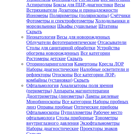
Аспираторы
Боксы для ПЦР-диагностики
Весы
Встряхиватели
Дозаторы и принадлежности
Иономеры
Поляриметры (полярископы)
Счётчики
Фотометры и спектрофотометры
Холодильники и
морозильники
Шкафы сушильные
Штативы
Скрыть
Неонатология
Весы для новорожденных
Облучатели фототерапевтические
Отсасыватели
Столы для санитарной обработки
Устройства
обогрева новорожденных
Все категории
Ростомеры детские
Скрыть
Оториноларингология
Камертоны
Кресла ЛОР
Наборы диагностические
Налобные осветители и
рефлекторы
Отоскопы
Все категории
ЛОР-
комбайны (установки)
Скрыть
Офтальмология
Анализаторы поля зрения
(периметры)
Аппараты магнитотерапии
Диоптриметры (линзметры)
Лампы щелевые
Монобиноскопы
Все категории
Наборы пробных
линз
Оправы пробные
Оптические приборы
Офтальмоскопы
Пупиллометры
Рабочее место
офтальмолога
Столы приборные
Тонометры
внутриглазного давления
Экзофтальмометры
Наборы диагностические
Проекторы знаков
Скрыть