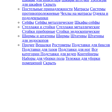
для шкафов
Скрыть
Постельные принадлежности
Матрасы
Системы
противопролежневые
Чехлы на матрасы
Одеяла и
пододеяльники
Сейфы
Сейфы металлические
Шкафы-сейфы
Стеллажи и стойки
Стеллажи металлические
Стойки приборные
Стойки эндоскопические
Ширмы и штативы
Ширмы
Штативы
Штативы
для эндоскопов
Прочее
Вешалки
Ростомеры
Подставки для биксов
Подставки для тазов
Подставки для ног
Все
категории
Подставки для ведер
Контейнеры
Наборы для уборки пола
Тележки для уборки
помещений
Скрыть