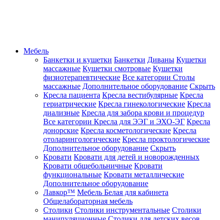
Мебель
Банкетки и кушетки
Банкетки
Диваны
Кушетки
массажные
Кушетки смотровые
Кушетки
физиотерапевтические
Все категории
Столы
массажные
Дополнительное оборудование
Скрыть
Кресла пациента
Кресла вестибулярные
Кресла
гериатрические
Кресла гинекологические
Кресла
диализные
Кресла для забора крови и процедур
Все категории
Кресла для ЭЭГ и ЭХО-ЭГ
Кресла
донорские
Кресла косметологические
Кресла
отоларингологические
Кресла проктологические
Дополнительное оборудование
Скрыть
Кровати
Кровати для детей и новорожденных
Кровати общебольничные
Кровати
функциональные
Кровати металлические
Дополнительное оборудование
Лавкор™
Мебель Белая для кабинета
Общелабораторная мебель
Столики
Столики инструментальные
Столики
манипуляционные
Столики для детских весов