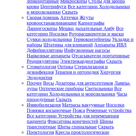
лейкоцитарные
Микроскопы
Столы для забора
крови
Центрифуги
Все категории
Холодильники
и морозильники
Скрыть
Скорая помощь
Аптечки
Жгуты
кровоостанавливающие
Капнографы
Ларингоскопы
Мешки дыхательные Амбу
Все
категории
Носилки
Роторасширители и маски
Сумки-холодильники
Термоконтейнеры
Укладки и
наборы
Штативы для вливаний
Аппараты ИВЛ
Дефибрилляторы
Инфузионные насосы
Наркозные аппараты
Отсасыватели портативные
Рециркуляторы
Электрокардиографы
Скрыть
Стоматология
Оптика
Стерилизация и
дезинфекция
Терапия и ортопедия
Хирургия
Эндодонтия
Прочее
Весы
Дозаторы для антисептиков
Лампы-
лупы
Оптические приборы
Светильники
Все
категории
Холодильники и морозильники
Часы
процедурные
Скрыть
Иммобилизация
Матрасы вакуумные
Носилки
Повязки косыночные
Пояса
Ременные устройства
Все категории
Устройства для перемещения
пациента
Фиксаторы конечностей
Шины
транспортные
Щиты спинальные
Скрыть
Проктология
Кресла проктологические