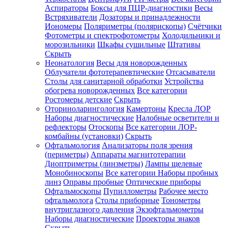
Аспираторы
Боксы для ПЦР-диагностики
Весы
Встряхиватели
Дозаторы и принадлежности
Иономеры
Поляриметры (полярископы)
Счётчики
Фотометры и спектрофотометры
Холодильники и
морозильники
Шкафы сушильные
Штативы
Скрыть
Неонатология
Весы для новорожденных
Облучатели фототерапевтические
Отсасыватели
Столы для санитарной обработки
Устройства
обогрева новорожденных
Все категории
Ростомеры детские
Скрыть
Оториноларингология
Камертоны
Кресла ЛОР
Наборы диагностические
Налобные осветители и
рефлекторы
Отоскопы
Все категории
ЛОР-
комбайны (установки)
Скрыть
Офтальмология
Анализаторы поля зрения
(периметры)
Аппараты магнитотерапии
Диоптриметры (линзметры)
Лампы щелевые
Монобиноскопы
Все категории
Наборы пробных
линз
Оправы пробные
Оптические приборы
Офтальмоскопы
Пупиллометры
Рабочее место
офтальмолога
Столы приборные
Тонометры
внутриглазного давления
Экзофтальмометры
Наборы диагностические
Проекторы знаков
Скрыть