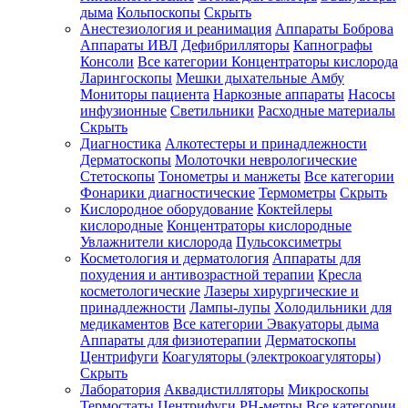
дыма
Кольпоскопы
Скрыть
Анестезиология и реанимация
Аппараты Боброва
Аппараты ИВЛ
Дефибрилляторы
Капнографы
Консоли
Все категории
Концентраторы кислорода
Ларингоскопы
Мешки дыхательные Амбу
Мониторы пациента
Наркозные аппараты
Насосы
инфузионные
Светильники
Расходные материалы
Скрыть
Диагностика
Алкотестеры и принадлежности
Дерматоскопы
Молоточки неврологические
Стетоскопы
Тонометры и манжеты
Все категории
Фонарики диагностические
Термометры
Скрыть
Кислородное оборудование
Коктейлеры
кислородные
Концентраторы кислородные
Увлажнители кислорода
Пульсоксиметры
Косметология и дерматология
Аппараты для
похудения и антивозрастной терапии
Кресла
косметологические
Лазеры хирургические и
принадлежности
Лампы-лупы
Холодильники для
медикаментов
Все категории
Эвакуаторы дыма
Аппараты для физиотерапии
Дерматоскопы
Центрифуги
Коагуляторы (электрокоагуляторы)
Скрыть
Лаборатория
Аквадистилляторы
Микроскопы
Термостаты
Центрифуги
PH-метры
Все категории