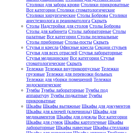
Столики для забора крови
Столики прикроватные
Все категории
Столики стоматологические
Столики хирургические
Столы Боброва
Столики
анестезиолога и реаниматолога
Скрыть
Столы
Надстройки для столов
Столы Боброва
Столы для кабинета
Столы лабораторные
Столы
палатные
Все категории
Столы пеленальные
Столы приборные
Столы-посты
Скрыть
Стулья и кресла
Офисные кресла
Секции стульев
Стулья для всех отраслей
Стулья лабораторные
Стулья медицинские
Все категории
Стулья
стоматологические
Скрыть
Тележки
Тележки внутрикорпусные
Тележки
грузовые
Тележки для перевозки больных
Тележки для уборки помещений
Тележки
эндоскопические
Тумбы
Тумбы лабораторные
Тумбы под
аппаратуру
Тумбы подкатные
Тумбы
прикроватные
Шкафы
Шкафы вытяжные
Шкафы для документов
Шкафы для ключей (ключницы)
Шкафы для
медикаментов
Шкафы для одежды
Все категории
Шкафы для сумок
Шкафы картотечные
Шкафы
лабораторные
Шкафы навесные
Шкафы-стеллажи
Шкафы для инвентаря
Шкафы аптечки
Трейзеры