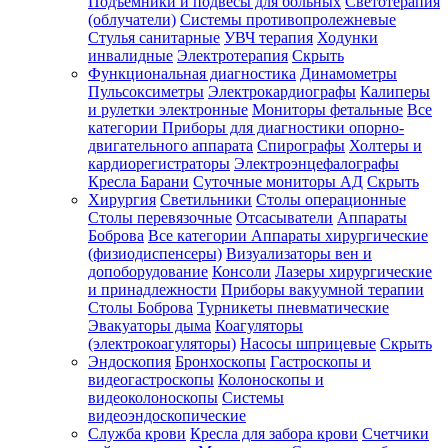
Подъемники и подвесы для больных
Светотерапия
(облучатели)
Системы противопролежневые
Стулья санитарные
УВЧ терапия
Ходунки
инвалидные
Электротерапия
Скрыть
Функциональная диагностика
Динамометры
Пульсоксиметры
Электрокардиографы
Калиперы
и рулетки электронные
Мониторы фетальные
Все
категории
Приборы для диагностики опорно-
двигательного аппарата
Спирографы
Холтеры и
кардиорегистраторы
Электроэнцефалографы
Кресла Барани
Суточные мониторы АД
Скрыть
Хирургия
Светильники
Столы операционные
Столы перевязочные
Отсасыватели
Аппараты
Боброва
Все категории
Аппараты хирургические
(физиодиспенсеры)
Визуализаторы вен и
допоборудование
Консоли
Лазеры хирургические
и принадлежности
Приборы вакуумной терапии
Столы Боброва
Турникеты пневматические
Эвакуаторы дыма
Коагуляторы
(электрокоагуляторы)
Насосы шприцевые
Скрыть
Эндоскопия
Бронхоскопы
Гастроскопы и
видеогастроскопы
Колоноскопы и
видеоколоноскопы
Системы
видеоэндоскопические
Служба крови
Кресла для забора крови
Счетчики