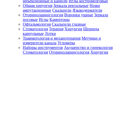
инъекционные и канюли
Иглы костномозговые
Общая хирургия
Зеркала ректальные
Ножи
ампутационные
Скальпели
Языкодержатели
Оториноларингология
Воронки ушные
Зеркала
носовые
Иглы
Камертоны
Офтальмология
Скальпели глазные
Стоматология
Терапия
Хирургия
Шприцы
карпульные
Лотки
Травматология и механотерапия
Метчики и
измерители канала
Угломеры
Наборы инструментов
Акушерство и гинекология
Стоматология
Оториноларингология
Хирургия