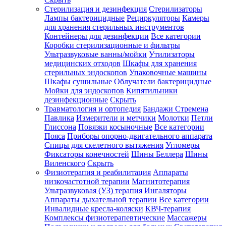
Стерилизация и дезинфекция
Стерилизаторы
Лампы бактерицидные
Рециркуляторы
Камеры
для хранения стерильных инструментов
Контейнеры для дезинфекции
Все категории
Коробки стерилизационные и фильтры
Ультразвуковые ванны/мойки
Утилизаторы
медицинских отходов
Шкафы для хранения
стерильных эндоскопов
Упаковочные машины
Шкафы сушильные
Облучатели бактерицидные
Мойки для эндоскопов
Кипятильники
дезинфекционные
Скрыть
Травматология и ортопедия
Бандажи Стремена
Павлика
Измерители и метчики
Молотки
Петли
Глиссона
Повязки косыночные
Все категории
Пояса
Приборы опорно-двигательного аппарата
Спицы для скелетного вытяжения
Угломеры
Фиксаторы конечностей
Шины Беллера
Шины
Виленского
Скрыть
Физиотерапия и реабилитация
Аппараты
низкочастотной терапии
Магнитотерапия
Ультразвуковая (УЗ) терапия
Ингаляторы
Аппараты дыхательной терапии
Все категории
Инвалидные кресла-коляски
КВЧ-терапия
Комплексы физиотерапевтические
Массажеры