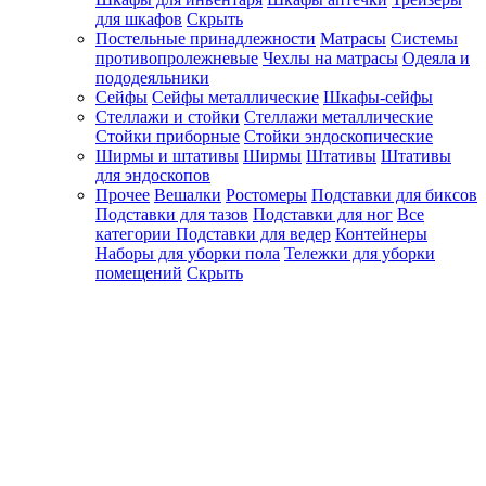
для шкафов
Скрыть
Постельные принадлежности
Матрасы
Системы
противопролежневые
Чехлы на матрасы
Одеяла и
пододеяльники
Сейфы
Сейфы металлические
Шкафы-сейфы
Стеллажи и стойки
Стеллажи металлические
Стойки приборные
Стойки эндоскопические
Ширмы и штативы
Ширмы
Штативы
Штативы
для эндоскопов
Прочее
Вешалки
Ростомеры
Подставки для биксов
Подставки для тазов
Подставки для ног
Все
категории
Подставки для ведер
Контейнеры
Наборы для уборки пола
Тележки для уборки
помещений
Скрыть