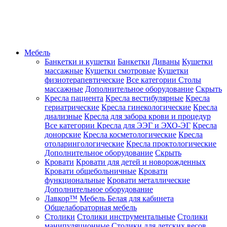
Мебель
Банкетки и кушетки
Банкетки
Диваны
Кушетки
массажные
Кушетки смотровые
Кушетки
физиотерапевтические
Все категории
Столы
массажные
Дополнительное оборудование
Скрыть
Кресла пациента
Кресла вестибулярные
Кресла
гериатрические
Кресла гинекологические
Кресла
диализные
Кресла для забора крови и процедур
Все категории
Кресла для ЭЭГ и ЭХО-ЭГ
Кресла
донорские
Кресла косметологические
Кресла
отоларингологические
Кресла проктологические
Дополнительное оборудование
Скрыть
Кровати
Кровати для детей и новорожденных
Кровати общебольничные
Кровати
функциональные
Кровати металлические
Дополнительное оборудование
Лавкор™
Мебель Белая для кабинета
Общелабораторная мебель
Столики
Столики инструментальные
Столики
манипуляционные
Столики для детских весов