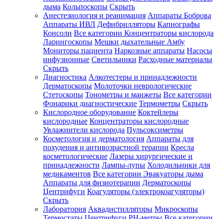
дыма
Кольпоскопы
Скрыть
Анестезиология и реанимация
Аппараты Боброва
Аппараты ИВЛ
Дефибрилляторы
Капнографы
Консоли
Все категории
Концентраторы кислорода
Ларингоскопы
Мешки дыхательные Амбу
Мониторы пациента
Наркозные аппараты
Насосы
инфузионные
Светильники
Расходные материалы
Скрыть
Диагностика
Алкотестеры и принадлежности
Дерматоскопы
Молоточки неврологические
Стетоскопы
Тонометры и манжеты
Все категории
Фонарики диагностические
Термометры
Скрыть
Кислородное оборудование
Коктейлеры
кислородные
Концентраторы кислородные
Увлажнители кислорода
Пульсоксиметры
Косметология и дерматология
Аппараты для
похудения и антивозрастной терапии
Кресла
косметологические
Лазеры хирургические и
принадлежности
Лампы-лупы
Холодильники для
медикаментов
Все категории
Эвакуаторы дыма
Аппараты для физиотерапии
Дерматоскопы
Центрифуги
Коагуляторы (электрокоагуляторы)
Скрыть
Лаборатория
Аквадистилляторы
Микроскопы
Термостаты
Центрифуги
PH-метры
Все категории