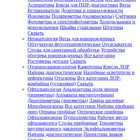
Аспираторы
Боксы для ПЦР-диагностики
Весы
Встряхиватели
Дозаторы и принадлежности
Иономеры
Поляриметры (полярископы)
Счётчики
Фотометры и спектрофотометры
Холодильники и
морозильники
Шкафы сушильные
Штативы
Скрыть
Неонатология
Весы для новорожденных
Облучатели фототерапевтические
Отсасыватели
Столы для санитарной обработки
Устройства
обогрева новорожденных
Все категории
Ростомеры детские
Скрыть
Оториноларингология
Камертоны
Кресла ЛОР
Наборы диагностические
Налобные осветители и
рефлекторы
Отоскопы
Все категории
ЛОР-
комбайны (установки)
Скрыть
Офтальмология
Анализаторы поля зрения
(периметры)
Аппараты магнитотерапии
Диоптриметры (линзметры)
Лампы щелевые
Монобиноскопы
Все категории
Наборы пробных
линз
Оправы пробные
Оптические приборы
Офтальмоскопы
Пупиллометры
Рабочее место
офтальмолога
Столы приборные
Тонометры
внутриглазного давления
Экзофтальмометры
Наборы диагностические
Проекторы знаков
Скрыть