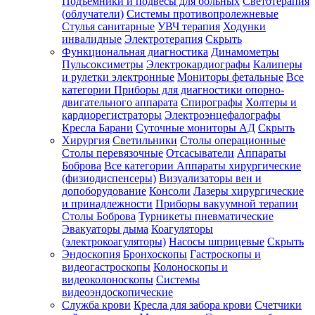
Подъемники и подвесы для больных
Светотерапия
(облучатели)
Системы противопролежневые
Стулья санитарные
УВЧ терапия
Ходунки
инвалидные
Электротерапия
Скрыть
Функциональная диагностика
Динамометры
Пульсоксиметры
Электрокардиографы
Калиперы
и рулетки электронные
Мониторы фетальные
Все
категории
Приборы для диагностики опорно-
двигательного аппарата
Спирографы
Холтеры и
кардиорегистраторы
Электроэнцефалографы
Кресла Барани
Суточные мониторы АД
Скрыть
Хирургия
Светильники
Столы операционные
Столы перевязочные
Отсасыватели
Аппараты
Боброва
Все категории
Аппараты хирургические
(физиодиспенсеры)
Визуализаторы вен и
допоборудование
Консоли
Лазеры хирургические
и принадлежности
Приборы вакуумной терапии
Столы Боброва
Турникеты пневматические
Эвакуаторы дыма
Коагуляторы
(электрокоагуляторы)
Насосы шприцевые
Скрыть
Эндоскопия
Бронхоскопы
Гастроскопы и
видеогастроскопы
Колоноскопы и
видеоколоноскопы
Системы
видеоэндоскопические
Служба крови
Кресла для забора крови
Счетчики