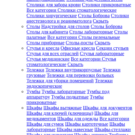
Столики для забора крови
Столики прикроватные
Все категории
Столики стоматологические
Столики хирургические
Столы Боброва
Столики
анестезиолога и реаниматолога
Скрыть
Столы
Надстройки для столов
Столы Боброва
Столы для кабинета
Столы лабораторные
Столы
палатные
Все категории
Столы пеленальные
Столы приборные
Столы-посты
Скрыть
Стулья и кресла
Офисные кресла
Секции стульев
Стулья для всех отраслей
Стулья лабораторные
Стулья медицинские
Все категории
Стулья
стоматологические
Скрыть
Тележки
Тележки внутрикорпусные
Тележки
грузовые
Тележки для перевозки больных
Тележки для уборки помещений
Тележки
эндоскопические
Тумбы
Тумбы лабораторные
Тумбы под
аппаратуру
Тумбы подкатные
Тумбы
прикроватные
Шкафы
Шкафы вытяжные
Шкафы для документов
Шкафы для ключей (ключницы)
Шкафы для
медикаментов
Шкафы для одежды
Все категории
Шкафы для сумок
Шкафы картотечные
Шкафы
лабораторные
Шкафы навесные
Шкафы-стеллажи
Шкафы для инвентаря
Шкафы аптечки
Трейзеры