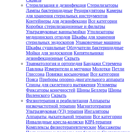
Стерилизация и дезинфекция
Стерилизаторы
Лампы бактерицидные
Рециркуляторы
Камеры
для хранения стерильных инструментов
Контейнеры для дезинфекции
Все категории
Коробки стерилизационные и фильтры
Ультразвуковые ванны/мойки
Утилизаторы
медицинских отходов
Шкафы для хранения
стерильных эндоскопов
Упаковочные машины
Шкафы сушильные
Облучатели бактерицидные
Мойки для эндоскопов
Кипятильники
дезинфекционные
Скрыть
Травматология и ортопедия
Бандажи Стремена
Павлика
Измерители и метчики
Молотки
Петли
Глиссона
Повязки косыночные
Все категории
Пояса
Приборы опорно-двигательного аппарата
Спицы для скелетного вытяжения
Угломеры
Фиксаторы конечностей
Шины Беллера
Шины
Виленского
Скрыть
Физиотерапия и реабилитация
Аппараты
низкочастотной терапии
Магнитотерапия
Ультразвуковая (УЗ) терапия
Ингаляторы
Аппараты дыхательной терапии
Все категории
Инвалидные кресла-коляски
КВЧ-терапия
Комплексы физиотерапевтические
Массажеры