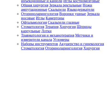
инъекционные и канюли
Иглы костномозговые
Общая хирургия
Зеркала ректальные
Ножи
ампутационные
Скальпели
Языкодержатели
Оториноларингология
Воронки ушные
Зеркала
носовые
Иглы
Камертоны
Офтальмология
Скальпели глазные
Стоматология
Терапия
Хирургия
Шприцы
карпульные
Лотки
Травматология и механотерапия
Метчики и
измерители канала
Угломеры
Наборы инструментов
Акушерство и гинекология
Стоматология
Оториноларингология
Хирургия