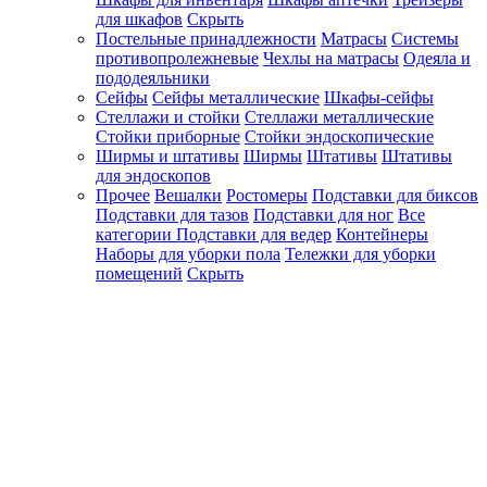
для шкафов
Скрыть
Постельные принадлежности
Матрасы
Системы
противопролежневые
Чехлы на матрасы
Одеяла и
пододеяльники
Сейфы
Сейфы металлические
Шкафы-сейфы
Стеллажи и стойки
Стеллажи металлические
Стойки приборные
Стойки эндоскопические
Ширмы и штативы
Ширмы
Штативы
Штативы
для эндоскопов
Прочее
Вешалки
Ростомеры
Подставки для биксов
Подставки для тазов
Подставки для ног
Все
категории
Подставки для ведер
Контейнеры
Наборы для уборки пола
Тележки для уборки
помещений
Скрыть