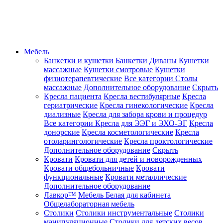
Мебель
Банкетки и кушетки
Банкетки
Диваны
Кушетки
массажные
Кушетки смотровые
Кушетки
физиотерапевтические
Все категории
Столы
массажные
Дополнительное оборудование
Скрыть
Кресла пациента
Кресла вестибулярные
Кресла
гериатрические
Кресла гинекологические
Кресла
диализные
Кресла для забора крови и процедур
Все категории
Кресла для ЭЭГ и ЭХО-ЭГ
Кресла
донорские
Кресла косметологические
Кресла
отоларингологические
Кресла проктологические
Дополнительное оборудование
Скрыть
Кровати
Кровати для детей и новорожденных
Кровати общебольничные
Кровати
функциональные
Кровати металлические
Дополнительное оборудование
Лавкор™
Мебель Белая для кабинета
Общелабораторная мебель
Столики
Столики инструментальные
Столики
манипуляционные
Столики для детских весов