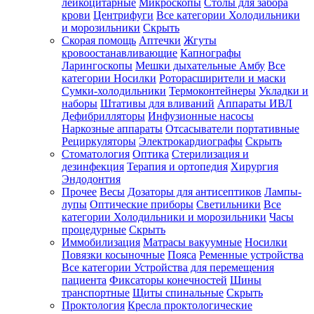
лейкоцитарные
Микроскопы
Столы для забора
крови
Центрифуги
Все категории
Холодильники
и морозильники
Скрыть
Скорая помощь
Аптечки
Жгуты
кровоостанавливающие
Капнографы
Ларингоскопы
Мешки дыхательные Амбу
Все
категории
Носилки
Роторасширители и маски
Сумки-холодильники
Термоконтейнеры
Укладки и
наборы
Штативы для вливаний
Аппараты ИВЛ
Дефибрилляторы
Инфузионные насосы
Наркозные аппараты
Отсасыватели портативные
Рециркуляторы
Электрокардиографы
Скрыть
Стоматология
Оптика
Стерилизация и
дезинфекция
Терапия и ортопедия
Хирургия
Эндодонтия
Прочее
Весы
Дозаторы для антисептиков
Лампы-
лупы
Оптические приборы
Светильники
Все
категории
Холодильники и морозильники
Часы
процедурные
Скрыть
Иммобилизация
Матрасы вакуумные
Носилки
Повязки косыночные
Пояса
Ременные устройства
Все категории
Устройства для перемещения
пациента
Фиксаторы конечностей
Шины
транспортные
Щиты спинальные
Скрыть
Проктология
Кресла проктологические