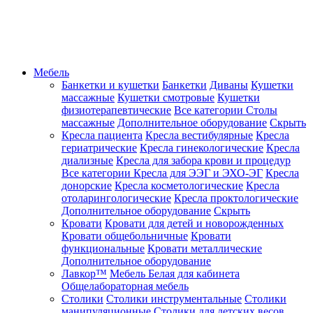
Мебель
Банкетки и кушетки
Банкетки
Диваны
Кушетки
массажные
Кушетки смотровые
Кушетки
физиотерапевтические
Все категории
Столы
массажные
Дополнительное оборудование
Скрыть
Кресла пациента
Кресла вестибулярные
Кресла
гериатрические
Кресла гинекологические
Кресла
диализные
Кресла для забора крови и процедур
Все категории
Кресла для ЭЭГ и ЭХО-ЭГ
Кресла
донорские
Кресла косметологические
Кресла
отоларингологические
Кресла проктологические
Дополнительное оборудование
Скрыть
Кровати
Кровати для детей и новорожденных
Кровати общебольничные
Кровати
функциональные
Кровати металлические
Дополнительное оборудование
Лавкор™
Мебель Белая для кабинета
Общелабораторная мебель
Столики
Столики инструментальные
Столики
манипуляционные
Столики для детских весов