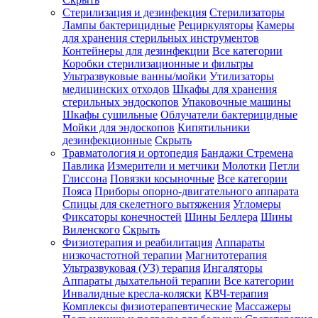
Стерилизация и дезинфекция
Стерилизаторы
Лампы бактерицидные
Рециркуляторы
Камеры
для хранения стерильных инструментов
Контейнеры для дезинфекции
Все категории
Коробки стерилизационные и фильтры
Ультразвуковые ванны/мойки
Утилизаторы
медицинских отходов
Шкафы для хранения
стерильных эндоскопов
Упаковочные машины
Шкафы сушильные
Облучатели бактерицидные
Мойки для эндоскопов
Кипятильники
дезинфекционные
Скрыть
Травматология и ортопедия
Бандажи Стремена
Павлика
Измерители и метчики
Молотки
Петли
Глиссона
Повязки косыночные
Все категории
Пояса
Приборы опорно-двигательного аппарата
Спицы для скелетного вытяжения
Угломеры
Фиксаторы конечностей
Шины Беллера
Шины
Виленского
Скрыть
Физиотерапия и реабилитация
Аппараты
низкочастотной терапии
Магнитотерапия
Ультразвуковая (УЗ) терапия
Ингаляторы
Аппараты дыхательной терапии
Все категории
Инвалидные кресла-коляски
КВЧ-терапия
Комплексы физиотерапевтические
Массажеры