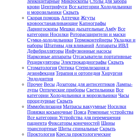
лейкоцитарные
Микроскопы
Столы для забора
крови
Центрифуги
Все категории
Холодильники
и морозильники
Скрыть
Скорая помощь
Аптечки
Жгуты
кровоостанавливающие
Капнографы
Ларингоскопы
Мешки дыхательные Амбу
Все
категории
Носилки
Роторасширители и маски
Сумки-холодильники
Термоконтейнеры
Укладки и
наборы
Штативы для вливаний
Аппараты ИВЛ
Дефибрилляторы
Инфузионные насосы
Наркозные аппараты
Отсасыватели портативные
Рециркуляторы
Электрокардиографы
Скрыть
Стоматология
Оптика
Стерилизация и
дезинфекция
Терапия и ортопедия
Хирургия
Эндодонтия
Прочее
Весы
Дозаторы для антисептиков
Лампы-
лупы
Оптические приборы
Светильники
Все
категории
Холодильники и морозильники
Часы
процедурные
Скрыть
Иммобилизация
Матрасы вакуумные
Носилки
Повязки косыночные
Пояса
Ременные устройства
Все категории
Устройства для перемещения
пациента
Фиксаторы конечностей
Шины
транспортные
Щиты спинальные
Скрыть
Проктология
Кресла проктологические