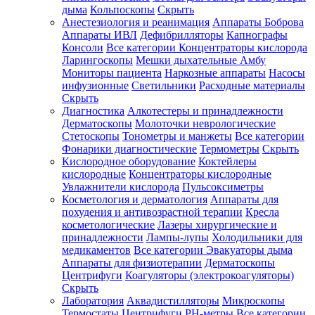
дыма
Кольпоскопы
Скрыть
Анестезиология и реанимация
Аппараты Боброва
Аппараты ИВЛ
Дефибрилляторы
Капнографы
Консоли
Все категории
Концентраторы кислорода
Ларингоскопы
Мешки дыхательные Амбу
Мониторы пациента
Наркозные аппараты
Насосы
инфузионные
Светильники
Расходные материалы
Скрыть
Диагностика
Алкотестеры и принадлежности
Дерматоскопы
Молоточки неврологические
Стетоскопы
Тонометры и манжеты
Все категории
Фонарики диагностические
Термометры
Скрыть
Кислородное оборудование
Коктейлеры
кислородные
Концентраторы кислородные
Увлажнители кислорода
Пульсоксиметры
Косметология и дерматология
Аппараты для
похудения и антивозрастной терапии
Кресла
косметологические
Лазеры хирургические и
принадлежности
Лампы-лупы
Холодильники для
медикаментов
Все категории
Эвакуаторы дыма
Аппараты для физиотерапии
Дерматоскопы
Центрифуги
Коагуляторы (электрокоагуляторы)
Скрыть
Лаборатория
Аквадистилляторы
Микроскопы
Термостаты
Центрифуги
PH-метры
Все категории