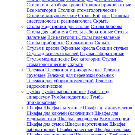
Столики для забора крови
Столики прикроватные
Все категории
Столики стоматологические
Столики хирургические
Столы Боброва
Столики
анестезиолога и реаниматолога
Скрыть
Столы
Надстройки для столов
Столы Боброва
Столы для кабинета
Столы лабораторные
Столы
палатные
Все категории
Столы пеленальные
Столы приборные
Столы-посты
Скрыть
Стулья и кресла
Офисные кресла
Секции стульев
Стулья для всех отраслей
Стулья лабораторные
Стулья медицинские
Все категории
Стулья
стоматологические
Скрыть
Тележки
Тележки внутрикорпусные
Тележки
грузовые
Тележки для перевозки больных
Тележки для уборки помещений
Тележки
эндоскопические
Тумбы
Тумбы лабораторные
Тумбы под
аппаратуру
Тумбы подкатные
Тумбы
прикроватные
Шкафы
Шкафы вытяжные
Шкафы для документов
Шкафы для ключей (ключницы)
Шкафы для
медикаментов
Шкафы для одежды
Все категории
Шкафы для сумок
Шкафы картотечные
Шкафы
лабораторные
Шкафы навесные
Шкафы-стеллажи
Шкафы для инвентаря
Шкафы аптечки
Трейзеры