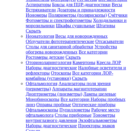
Аспираторы
Боксы для ПЦР-диагностики
Весы
Встряхиватели
Дозаторы и принадлежности
Иономеры
Поляриметры (полярископы)
Счётчики
Фотометры и спектрофотометры
Холодильники и
морозильники
Шкафы сушильные
Штативы
Скрыть
Неонатология
Весы для новорожденных
Облучатели фототерапевтические
Отсасыватели
Столы для санитарной обработки
Устройства
обогрева новорожденных
Все категории
Ростомеры детские
Скрыть
Оториноларингология
Камертоны
Кресла ЛОР
Наборы диагностические
Налобные осветители и
рефлекторы
Отоскопы
Все категории
ЛОР-
комбайны (установки)
Скрыть
Офтальмология
Анализаторы поля зрения
(периметры)
Аппараты магнитотерапии
Диоптриметры (линзметры)
Лампы щелевые
Монобиноскопы
Все категории
Наборы пробных
линз
Оправы пробные
Оптические приборы
Офтальмоскопы
Пупиллометры
Рабочее место
офтальмолога
Столы приборные
Тонометры
внутриглазного давления
Экзофтальмометры
Наборы диагностические
Проекторы знаков
Скрыть