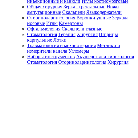
инъекционные и канюли
Иглы костномозговые
Общая хирургия
Зеркала ректальные
Ножи
ампутационные
Скальпели
Языкодержатели
Оториноларингология
Воронки ушные
Зеркала
носовые
Иглы
Камертоны
Офтальмология
Скальпели глазные
Стоматология
Терапия
Хирургия
Шприцы
карпульные
Лотки
Травматология и механотерапия
Метчики и
измерители канала
Угломеры
Наборы инструментов
Акушерство и гинекология
Стоматология
Оториноларингология
Хирургия