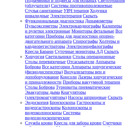
Подъемники и подвесы для больных
Светотерапия
(облучатели)
Системы противопролежневые
Стулья санитарные
УВЧ терапия
Ходунки
инвалидные
Электротерапия
Скрыть
Функциональная диагностика
Динамометры
Пульсоксиметры
Электрокардиографы
Калиперы
и рулетки электронные
Мониторы фетальные
Все
категории
Приборы для диагностики опорно-
двигательного аппарата
Спирографы
Холтеры и
кардиорегистраторы
Электроэнцефалографы
Кресла Барани
Суточные мониторы АД
Скрыть
Хирургия
Светильники
Столы операционные
Столы перевязочные
Отсасыватели
Аппараты
Боброва
Все категории
Аппараты хирургические
(физиодиспенсеры)
Визуализаторы вен и
допоборудование
Консоли
Лазеры хирургические
и принадлежности
Приборы вакуумной терапии
Столы Боброва
Турникеты пневматические
Эвакуаторы дыма
Коагуляторы
(электрокоагуляторы)
Насосы шприцевые
Скрыть
Эндоскопия
Бронхоскопы
Гастроскопы и
видеогастроскопы
Колоноскопы и
видеоколоноскопы
Системы
видеоэндоскопические
Служба крови
Кресла для забора крови
Счетчики