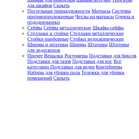
для шкафов
Скрыть
Постельные принадлежности
Матрасы
Системы
противопролежневые
Чехлы на матрасы
Одеяла и
пододеяльники
Сейфы
Сейфы металлические
Шкафы-сейфы
Стеллажи и стойки
Стеллажи металлические
Стойки приборные
Стойки эндоскопические
Ширмы и штативы
Ширмы
Штативы
Штативы
для эндоскопов
Прочее
Вешалки
Ростомеры
Подставки для биксов
Подставки для тазов
Подставки для ног
Все
категории
Подставки для ведер
Контейнеры
Наборы для уборки пола
Тележки для уборки
помещений
Скрыть