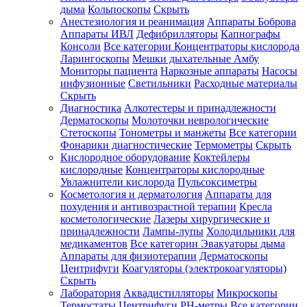
дыма
Кольпоскопы
Скрыть
Анестезиология и реанимация
Аппараты Боброва
Аппараты ИВЛ
Дефибрилляторы
Капнографы
Консоли
Все категории
Концентраторы кислорода
Ларингоскопы
Мешки дыхательные Амбу
Мониторы пациента
Наркозные аппараты
Насосы
инфузионные
Светильники
Расходные материалы
Скрыть
Диагностика
Алкотестеры и принадлежности
Дерматоскопы
Молоточки неврологические
Стетоскопы
Тонометры и манжеты
Все категории
Фонарики диагностические
Термометры
Скрыть
Кислородное оборудование
Коктейлеры
кислородные
Концентраторы кислородные
Увлажнители кислорода
Пульсоксиметры
Косметология и дерматология
Аппараты для
похудения и антивозрастной терапии
Кресла
косметологические
Лазеры хирургические и
принадлежности
Лампы-лупы
Холодильники для
медикаментов
Все категории
Эвакуаторы дыма
Аппараты для физиотерапии
Дерматоскопы
Центрифуги
Коагуляторы (электрокоагуляторы)
Скрыть
Лаборатория
Аквадистилляторы
Микроскопы
Термостаты
Центрифуги
PH-метры
Все категории