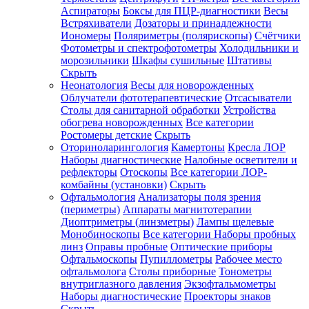
Аспираторы
Боксы для ПЦР-диагностики
Весы
Встряхиватели
Дозаторы и принадлежности
Иономеры
Поляриметры (полярископы)
Счётчики
Фотометры и спектрофотометры
Холодильники и
морозильники
Шкафы сушильные
Штативы
Скрыть
Неонатология
Весы для новорожденных
Облучатели фототерапевтические
Отсасыватели
Столы для санитарной обработки
Устройства
обогрева новорожденных
Все категории
Ростомеры детские
Скрыть
Оториноларингология
Камертоны
Кресла ЛОР
Наборы диагностические
Налобные осветители и
рефлекторы
Отоскопы
Все категории
ЛОР-
комбайны (установки)
Скрыть
Офтальмология
Анализаторы поля зрения
(периметры)
Аппараты магнитотерапии
Диоптриметры (линзметры)
Лампы щелевые
Монобиноскопы
Все категории
Наборы пробных
линз
Оправы пробные
Оптические приборы
Офтальмоскопы
Пупиллометры
Рабочее место
офтальмолога
Столы приборные
Тонометры
внутриглазного давления
Экзофтальмометры
Наборы диагностические
Проекторы знаков
Скрыть