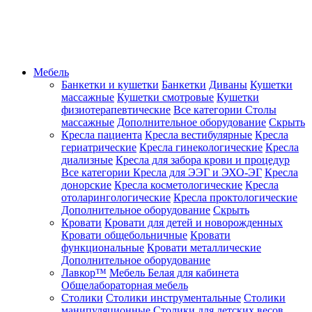
Мебель
Банкетки и кушетки
Банкетки
Диваны
Кушетки
массажные
Кушетки смотровые
Кушетки
физиотерапевтические
Все категории
Столы
массажные
Дополнительное оборудование
Скрыть
Кресла пациента
Кресла вестибулярные
Кресла
гериатрические
Кресла гинекологические
Кресла
диализные
Кресла для забора крови и процедур
Все категории
Кресла для ЭЭГ и ЭХО-ЭГ
Кресла
донорские
Кресла косметологические
Кресла
отоларингологические
Кресла проктологические
Дополнительное оборудование
Скрыть
Кровати
Кровати для детей и новорожденных
Кровати общебольничные
Кровати
функциональные
Кровати металлические
Дополнительное оборудование
Лавкор™
Мебель Белая для кабинета
Общелабораторная мебель
Столики
Столики инструментальные
Столики
манипуляционные
Столики для детских весов