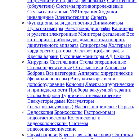
Подъемники и подвесы для больных
Светотерапия
(облучатели)
Системы противопролежневые
Стулья санитарные
УВЧ терапия
Ходунки
инвалидные
Электротерапия
Скрыть
Функциональная диагностика
Динамометры
Пульсоксиметры
Электрокардиографы
Калиперы
и рулетки электронные
Мониторы фетальные
Все
категории
Приборы для диагностики опорно-
двигательного аппарата
Спирографы
Холтеры и
кардиорегистраторы
Электроэнцефалографы
Кресла Барани
Суточные мониторы АД
Скрыть
Хирургия
Светильники
Столы операционные
Столы перевязочные
Отсасыватели
Аппараты
Боброва
Все категории
Аппараты хирургические
(физиодиспенсеры)
Визуализаторы вен и
допоборудование
Консоли
Лазеры хирургические
и принадлежности
Приборы вакуумной терапии
Столы Боброва
Турникеты пневматические
Эвакуаторы дыма
Коагуляторы
(электрокоагуляторы)
Насосы шприцевые
Скрыть
Эндоскопия
Бронхоскопы
Гастроскопы и
видеогастроскопы
Колоноскопы и
видеоколоноскопы
Системы
видеоэндоскопические
Служба крови
Кресла для забора крови
Счетчики