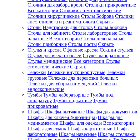
Столики для забора крови
Столики прикроватные
Все категории
Столики стоматологические
Столики хирургические
Столы Боброва
Столики
анестезиолога и реаниматолога
Скрыть
Столы
Надстройки для столов
Столы Боброва
Столы для кабинета
Столы лабораторные
Столы
палатные
Все категории
Столы пеленальные
Столы приборные
Столы-посты
Скрыть
Стулья и кресла
Офисные кресла
Секции стульев
Стулья для всех отраслей
Стулья лабораторные
Стулья медицинские
Все категории
Стулья
стоматологические
Скрыть
Тележки
Тележки внутрикорпусные
Тележки
грузовые
Тележки для перевозки больных
Тележки для уборки помещений
Тележки
эндоскопические
Тумбы
Тумбы лабораторные
Тумбы под
аппаратуру
Тумбы подкатные
Тумбы
прикроватные
Шкафы
Шкафы вытяжные
Шкафы для документов
Шкафы для ключей (ключницы)
Шкафы для
медикаментов
Шкафы для одежды
Все категории
Шкафы для сумок
Шкафы картотечные
Шкафы
лабораторные
Шкафы навесные
Шкафы-стеллажи
Шкафы для инвентаря
Шкафы аптечки
Трейзеры