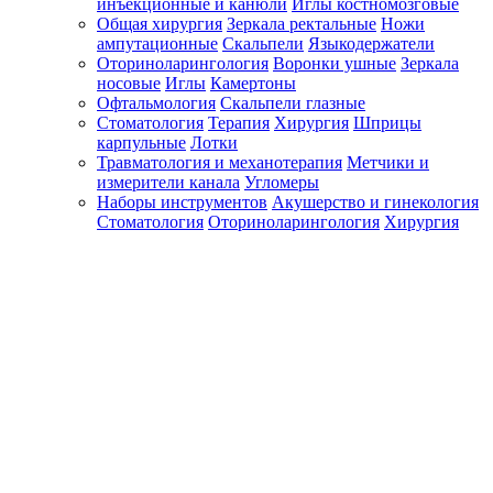
инъекционные и канюли
Иглы костномозговые
Общая хирургия
Зеркала ректальные
Ножи
ампутационные
Скальпели
Языкодержатели
Оториноларингология
Воронки ушные
Зеркала
носовые
Иглы
Камертоны
Офтальмология
Скальпели глазные
Стоматология
Терапия
Хирургия
Шприцы
карпульные
Лотки
Травматология и механотерапия
Метчики и
измерители канала
Угломеры
Наборы инструментов
Акушерство и гинекология
Стоматология
Оториноларингология
Хирургия