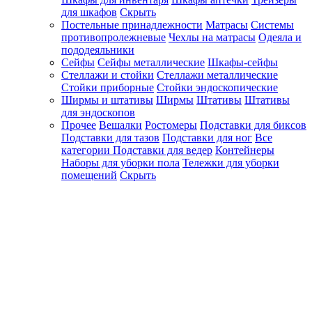
для шкафов
Скрыть
Постельные принадлежности
Матрасы
Системы
противопролежневые
Чехлы на матрасы
Одеяла и
пододеяльники
Сейфы
Сейфы металлические
Шкафы-сейфы
Стеллажи и стойки
Стеллажи металлические
Стойки приборные
Стойки эндоскопические
Ширмы и штативы
Ширмы
Штативы
Штативы
для эндоскопов
Прочее
Вешалки
Ростомеры
Подставки для биксов
Подставки для тазов
Подставки для ног
Все
категории
Подставки для ведер
Контейнеры
Наборы для уборки пола
Тележки для уборки
помещений
Скрыть