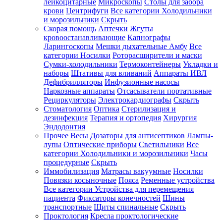
лейкоцитарные
Микроскопы
Столы для забора
крови
Центрифуги
Все категории
Холодильники
и морозильники
Скрыть
Скорая помощь
Аптечки
Жгуты
кровоостанавливающие
Капнографы
Ларингоскопы
Мешки дыхательные Амбу
Все
категории
Носилки
Роторасширители и маски
Сумки-холодильники
Термоконтейнеры
Укладки и
наборы
Штативы для вливаний
Аппараты ИВЛ
Дефибрилляторы
Инфузионные насосы
Наркозные аппараты
Отсасыватели портативные
Рециркуляторы
Электрокардиографы
Скрыть
Стоматология
Оптика
Стерилизация и
дезинфекция
Терапия и ортопедия
Хирургия
Эндодонтия
Прочее
Весы
Дозаторы для антисептиков
Лампы-
лупы
Оптические приборы
Светильники
Все
категории
Холодильники и морозильники
Часы
процедурные
Скрыть
Иммобилизация
Матрасы вакуумные
Носилки
Повязки косыночные
Пояса
Ременные устройства
Все категории
Устройства для перемещения
пациента
Фиксаторы конечностей
Шины
транспортные
Щиты спинальные
Скрыть
Проктология
Кресла проктологические