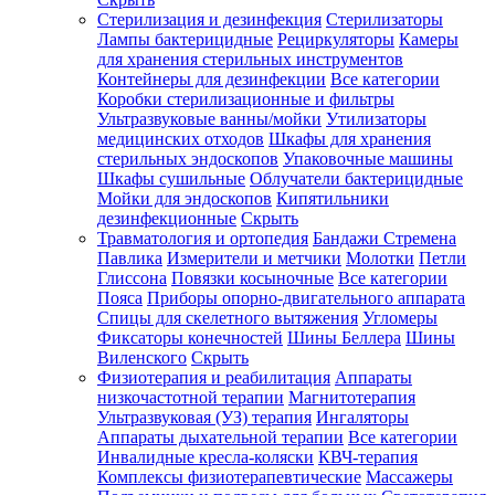
Стерилизация и дезинфекция
Стерилизаторы
Лампы бактерицидные
Рециркуляторы
Камеры
для хранения стерильных инструментов
Контейнеры для дезинфекции
Все категории
Коробки стерилизационные и фильтры
Ультразвуковые ванны/мойки
Утилизаторы
медицинских отходов
Шкафы для хранения
стерильных эндоскопов
Упаковочные машины
Шкафы сушильные
Облучатели бактерицидные
Мойки для эндоскопов
Кипятильники
дезинфекционные
Скрыть
Травматология и ортопедия
Бандажи Стремена
Павлика
Измерители и метчики
Молотки
Петли
Глиссона
Повязки косыночные
Все категории
Пояса
Приборы опорно-двигательного аппарата
Спицы для скелетного вытяжения
Угломеры
Фиксаторы конечностей
Шины Беллера
Шины
Виленского
Скрыть
Физиотерапия и реабилитация
Аппараты
низкочастотной терапии
Магнитотерапия
Ультразвуковая (УЗ) терапия
Ингаляторы
Аппараты дыхательной терапии
Все категории
Инвалидные кресла-коляски
КВЧ-терапия
Комплексы физиотерапевтические
Массажеры